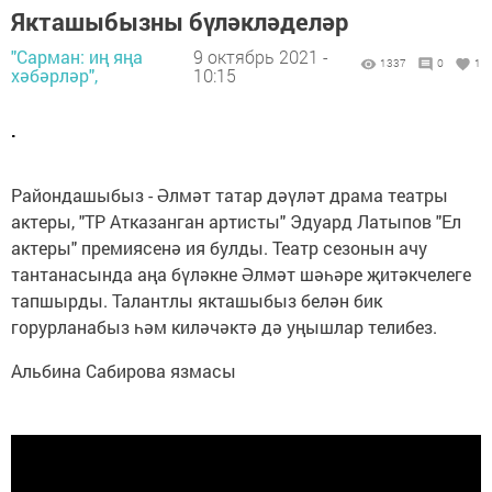
Якташыбызны бүләкләделәр
"Сарман: иң яңа
9 октябрь 2021 -
1337
0
1
хәбәрләр",
10:15
.
Райондашыбыз - Әлмәт татар дәүләт драма театры
актеры, "ТР Атказанган артисты" Эдуард Латыпов "Ел
актеры" премиясенә ия булды. Театр сезонын ачу
тантанасында аңа бүләкне Әлмәт шәһәре җитәкчелеге
тапшырды. Талантлы якташыбыз белән бик
горурланабыз һәм киләчәктә дә уңышлар телибез.
Альбина Сабирова язмасы