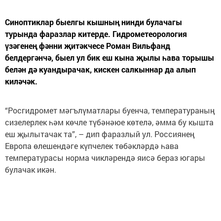
Синоптиклар быелгы кышның нинди булачагы
турында фаразлар китерде. Гидрометеорология
үзәгенең фәнни җитәкчесе Роман Вильфанд
белдергәнчә, быел ул бик еш кына җылы һава торышы
белән дә куандырачак, кискен салкыннар да алып
киләчәк.
“Росгидромет мәгълүматлары буенча, температураның
сизелерлек һәм көчле түбәнәюе көтелә, әмма бу кышта
еш җылытачак та”, – дип фаразлый ул. Россиянең
Европа өлешендәге күпчелек төбәкләрдә һава
температурасы норма чикләрендә яисә бераз югары
булачак икән.