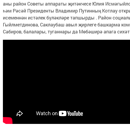
аны район Советы аппараты җитәкчесе Юлия Исмәгыйлов
һәм Рәсәй Президенты Владимир Путинның Котлау откр
исеменнән истәлек бүләкләре тапшырды . Район социаль
Гыйлметдинова, Саклаубаш авыл җирлеге башкарма ко
Сабиров, балалары, туганнары да Мөбәширә апага сихәт 