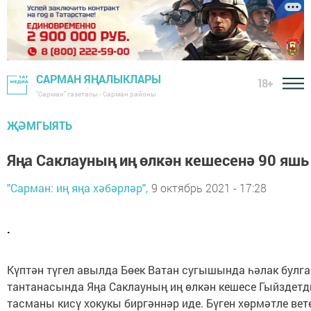
САРМАН ЯҢАЛЫКЛАРЫ
18+
"Сарман" газетасы - Сарман районы
ҖӘМГЫЯТЬ
Яңа Саклауның иң өлкән кешесенә 90 яшь
"Сарман: иң яңа хәбәрләр",
9 октябрь 2021 - 17:28
.
Күптән түгел авылда Бөек Ватан сугышында һәлак булга
тантанасында Яңа Саклауның иң өлкән кешесе Гыйзде
тасманы кисү хокукы биргәннәр иде. Бүген хөрмәтле вет