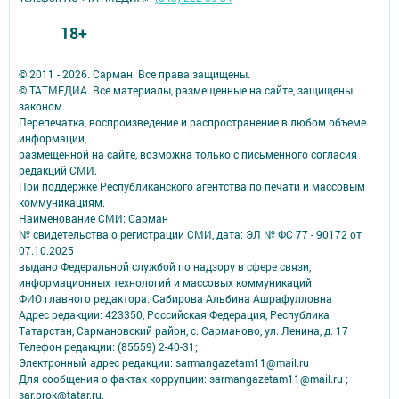
18+
© 2011 - 2026. Сарман. Все права защищены.
© ТАТМЕДИА. Все материалы, размещенные на сайте, защищены
законом.
Перепечатка, воспроизведение и распространение в любом объеме
информации,
размещенной на сайте, возможна только с письменного согласия
редакций СМИ.
При поддержке Республиканского агентства по печати и массовым
коммуникациям.
Наименование СМИ: Сарман
№ свидетельства о регистрации СМИ, дата: ЭЛ № ФС 77 - 90172 от
07.10.2025
выдано Федеральной службой по надзору в сфере связи,
информационных технологий и массовых коммуникаций
ФИО главного редактора: Сабирова Альбина Ашрафулловна
Адрес редакции: 423350, Российская Федерация, Республика
Татарстан, Сармановский район, с. Сарманово, ул. Ленина, д. 17
Телефон редакции: (85559) 2-40-31;
Электронный адрес редакции: sarmangazetam11@mail.ru
Для сообщения о фактах коррупции: sarmangazetam11@mail.ru ;
sar.prok@tatar.ru.