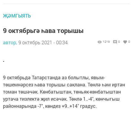
ҖӘМГЫЯТЬ
9 октябрьгә һава торышы
автор,
9 октябрь 2021 - 00:34
1219
0
0
.
9 октябрьдә Татарстанда аз болытлы, явым-
төшемнәрсез һава торышы саклана. Төнлә һәм иртән
томан төшәчәк. Көнбатыштан, төньяк-көнбатыштан
уртача тизлектә җил исәчәк. Төнлә 1..-4˚, көнчыгыш
районнарында -7˚, көндез +9..+14˚ градус.