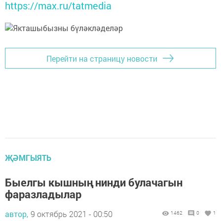
https://max.ru/tatmedia
Перейти на страницу новости
ҖӘМГЫЯТЬ
Быелгы кышның нинди булачагын
фаразладылар
автор,
9 октябрь 2021 - 00:50
1462
0
1