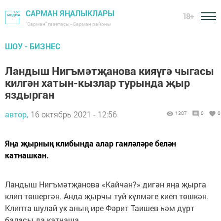
САРМАН ЯҢАЛЫКЛАРЫ
18+
"Сарман" газетасы - Сарман районы
ШОУ - БИЗНЕС
Ландыш Нигъмәтҗанова кияүгә чыгасы
килгән хатын-кызлар турында җыр
яздырган
автор,
16 октябрь 2021 - 12:56
1307
0
0
Яңа җырның клибында алар гаиләләре белән
катнашкан.
Ландыш Нигъмәтҗанова «Кайчан?» дигән яңа җырга
клип төшергән. Анда җырчы туй күлмәге киеп төшкән.
Клипта шулай ук аның ире Фәрит Таишев һәм дүрт
баласы да катнаша.