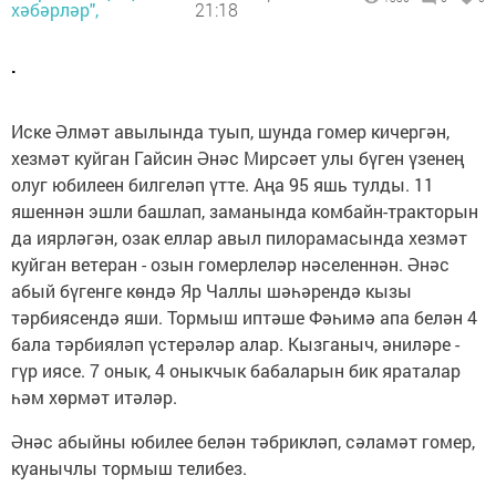
хәбәрләр",
21:18
.
Иске Әлмәт авылында туып, шунда гомер кичергән,
хезмәт куйган Гайсин Әнәс Мирсәет улы бүген үзенең
олуг юбилеен билгеләп үтте. Аңа 95 яшь тулды. 11
яшеннән эшли башлап, заманында комбайн-тракторын
да иярләгән, озак еллар авыл пилорамасында хезмәт
куйган ветеран - озын гомерлеләр нәселеннән. Әнәс
абый бүгенге көндә Яр Чаллы шәһәрендә кызы
тәрбиясендә яши. Тормыш иптәше Фәһимә апа белән 4
бала тәрбияләп үстерәләр алар. Кызганыч, әниләре -
гүр иясе. 7 онык, 4 оныкчык бабаларын бик яраталар
һәм хөрмәт итәләр.
Әнәс абыйны юбилее белән тәбрикләп, сәламәт гомер,
куанычлы тормыш телибез.