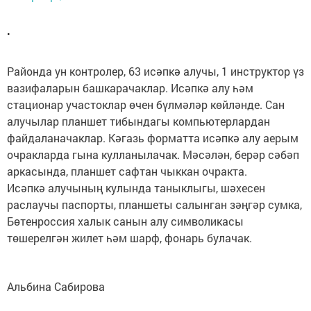
.
Районда ун контролер, 63 исәпкә алучы, 1 инструктор үз
вазифаларын башкарачаклар. Исәпкә алу һәм
стационар участоклар өчен бүлмәләр көйләнде. Сан
алучылар планшет тибындагы компьютерлардан
файдаланачаклар. Кәгазь форматта исәпкә алу аерым
очракларда гына кулланылачак. Мәсәлән, берәр сәбәп
аркасында, планшет сафтан чыккан очракта.
Исәпкә алучының кулында таныклыгы, шәхесен
раслаучы паспорты, планшеты салынган зәңгәр сумка,
Бөтенроссия халык санын алу символикасы
төшерелгән жилет һәм шарф, фонарь булачак.
Альбина Сабирова