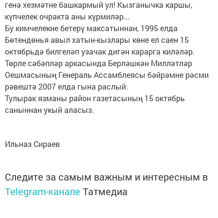
генә хезмәтне башкармый ул! Кызганычка каршы,
күпчелек очракта аны күрмиләр...
Бу кимчелекне бетерү максатыннан, 1995 елда
Бөтендөнья авыл хатын-кызлары көне ел саен 15
октябрьдә билгеләп узачак дигән карарга киләләр.
Төрле сәбәпләр аркасында Берләшкән Милләтләр
Оешмасының Генераль Ассамблеясы бәйрәмне рәсми
рәвештә 2007 елда гына раслый.
Тулырак язманы район газетасының 15 октябрь
саныннан укый аласыз.
Ильназ Сираев
Следите за самым важным и интересным в
Telegram-канале
Татмедиа