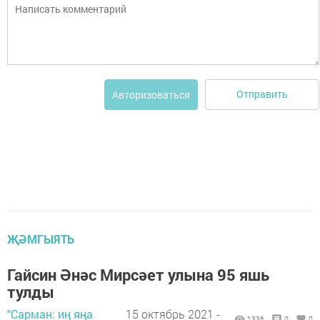
Отправить
Авторизоваться
ҖӘМГЫЯТЬ
Гайсин Әнәс Мирсәет улына 95 яшь
тулды
"Сарман: иң яңа
15 октябрь 2021 -
1336
0
0