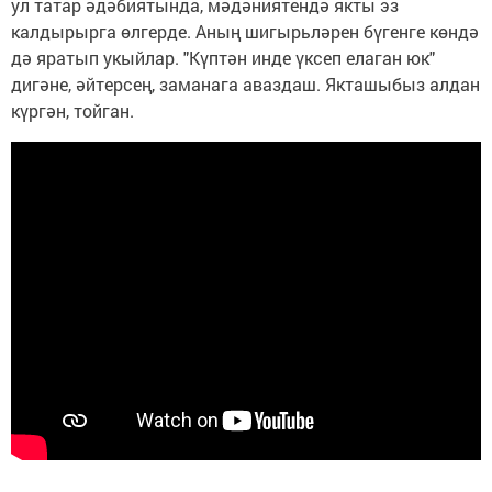
ул татар әдәбиятында, мәдәниятендә якты эз
калдырырга өлгерде. Аның шигырьләрен бүгенге көндә
дә яратып укыйлар. "Күптән инде үксеп елаган юк"
дигәне, әйтерсең, заманага аваздаш. Якташыбыз алдан
күргән, тойган.