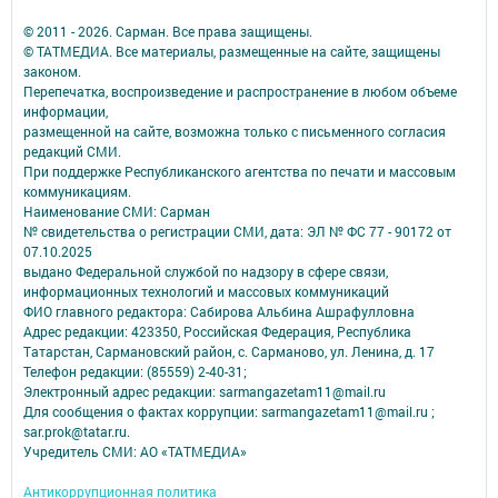
© 2011 - 2026. Сарман. Все права защищены.
© ТАТМЕДИА. Все материалы, размещенные на сайте, защищены
законом.
Перепечатка, воспроизведение и распространение в любом объеме
информации,
размещенной на сайте, возможна только с письменного согласия
редакций СМИ.
При поддержке Республиканского агентства по печати и массовым
коммуникациям.
Наименование СМИ: Сарман
№ свидетельства о регистрации СМИ, дата: ЭЛ № ФС 77 - 90172 от
07.10.2025
выдано Федеральной службой по надзору в сфере связи,
информационных технологий и массовых коммуникаций
ФИО главного редактора: Сабирова Альбина Ашрафулловна
Адрес редакции: 423350, Российская Федерация, Республика
Татарстан, Сармановский район, с. Сарманово, ул. Ленина, д. 17
Телефон редакции: (85559) 2-40-31;
Электронный адрес редакции: sarmangazetam11@mail.ru
Для сообщения о фактах коррупции: sarmangazetam11@mail.ru ;
sar.prok@tatar.ru.
Учредитель СМИ: АО «ТАТМЕДИА»
Антикоррупционная политика