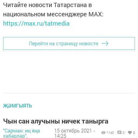
Читайте новости Татарстана в
национальном мессенджере MАХ:
https://max.ru/tatmedia
Перейти на страницу новости
ҖӘМГЫЯТЬ
Чын сан алучыны ничек танырга
"Сарман: иң яңа
15 октябрь 2021 -
1140
0
0
хәбәрләр",
14:25