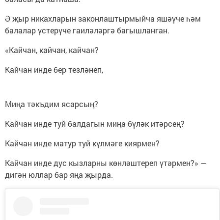
Ә җыр никахларын законлаштырмыйча яшәүче һәм
балалар үстерүче гаиләләргә багышланган.
«Кайчан, кайчан, кайчан?
Кайчан инде бер тезләнеп,
Миңа тәкъдим ясарсың?
Кайчан инде туй балдагын миңа бүләк итәрсең?
Кайчан инде матур туй күлмәге киярмен?
Кайчан инде дус кызларны көнләштереп үтәрмен?» —
дигән юллар бар яңа җырда.