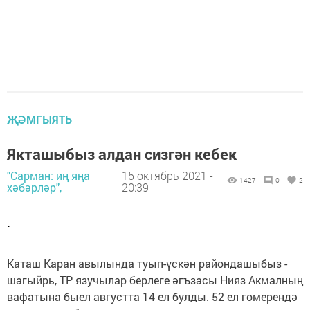
ҖӘМГЫЯТЬ
Якташыбыз алдан сизгән кебек
"Сарман: иң яңа
15 октябрь 2021 -
1427
0
2
хәбәрләр",
20:39
.
Каташ Каран авылында туып-үскән райондашыбыз -
шагыйрь, ТР язучылар берлеге әгъзасы Нияз Акмалның
вафатына быел августта 14 ел булды. 52 ел гомерендә