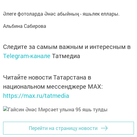
Әлеге фотоларда Әнәс абыйның - яшьлек еллары.
Альбина Сабирова
Следите за самым важным и интересным в
Telegram-канале
Татмедиа
Читайте новости Татарстана в
национальном мессенджере MАХ:
https://max.ru/tatmedia
Перейти на страницу новости