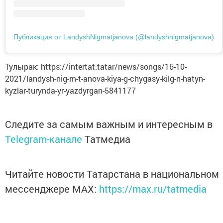
Публикация от LandyshNigmatjanova (@landyshnigmatjanova)
Тулырак: https://intertat.tatar/news/songs/16-10-
2021/landysh-nig-m-t-anova-kiya-g-chygasy-kilg-n-hatyn-
kyzlar-turynda-yr-yazdyrgan-5841177
Следите за самым важным и интересным в
Telegram-канале
Татмедиа
Читайте новости Татарстана в национальном
мессенджере MАХ:
https://max.ru/tatmedia