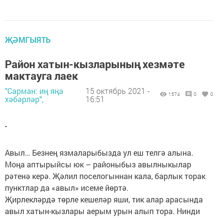
ҖӘМГЫЯТЬ
Район хатын-кызларының хезмәте
мактауга лаек
"Сарман: иң яңа
15 октябрь 2021 -
1574
0
0
хәбәрләр",
16:51
.
Авыл… Безнең язмаларыбызда ул еш телгә алына.
Моңа аптырыйсы юк – районыбыз авылныкылар
рәтенә керә. Җәлил поселогыннан кала, барлык торак
пунктлар да «авыл» исеме йөртә.
Җирлекләрдә төрле кешеләр яши, тик алар арасында
авыл хатын-кызлары аерым урын алып тора. Нинди