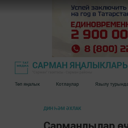
САРМАН ЯҢАЛЫКЛАР
"Сарман" газетасы - Сарман районы
Төп яңалык
Котлаулар
Язылу турынд
ДИН ҺӘМ ӘХЛАК
Сарманлылар өч