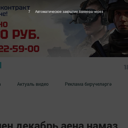
6
Автоматическое закрытие баннера через
Ы
1
а
Актуаль видео
Реклама бирүчеләргә
ен декабрь аена намаз