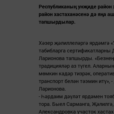
Республиканың унҗиде район 
район хастаханәсенә дә яңа 
тапшырдылар.
Хәзер җәлиллеләргә ярдәмгә 
табибларга сертификатларны 
Ларионова тапшырды. «Безнең 
традицияләр аз түгел. Аларны
мөмкин кадәр тизрәк, операти
транспорт белән тәэмин итү», -
Ларионова.
- Һәрдаим дәүләт ярдәмен то
тора. Быел Сарманга, Җәлилгә
Александровка участок хаста