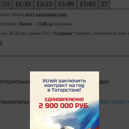
:55
11:32
13:22
15:09
17:05
27
ырына чаклы
)
яст
ү намазына азан
йтеләчәк.
Намаз
–
20
.0
0
-дә
укылачак
ылы. М.Җәлил урамы 57б.
“Тәүфыйк”
мәчете , белешмәләр өчен
2.
интересным в
Telegram-канале
Татмедиа
в национальном мессенджере MАХ:
https://max.