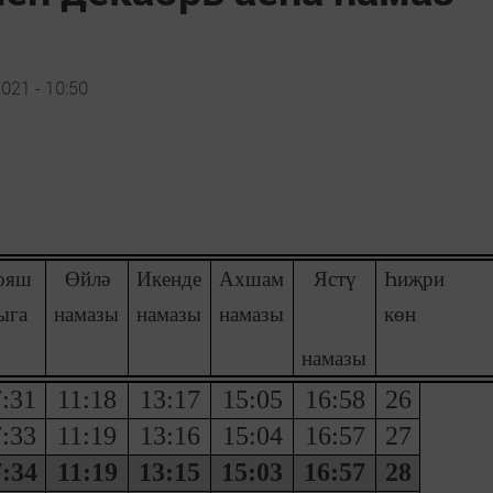
021 - 10:50
ояш
Өйлә
Икенде
Ахшам
Ястү
Һиҗри
ыга
намазы
намазы
намазы
көн
намазы
:31
11:18
13:17
15:05
16:58
26
:33
11:19
13:16
15:04
16:57
27
:34
11:19
13:15
15:03
16:57
28