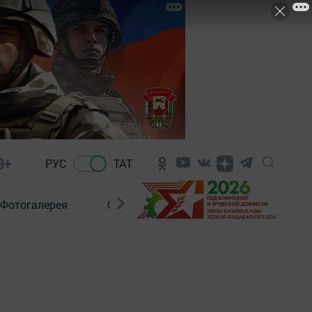
8+
РУС
ТАТ
Фотогалерея
Сораштыру