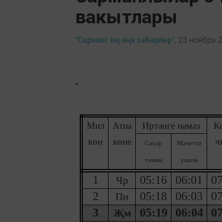
вакытлары
"Сарман: иң яңа хәбәрләр",
23 ноябрь 2
.
Мил
Атна
Иртәнге намаз
К
көн
көне
ч
С
әхәр
М
әчеттә
тәмам
укыла
1
05:16
06:01
07
Чр
2
05:18
06:03
07
Пн
3
05:19
06:04
07
Җм