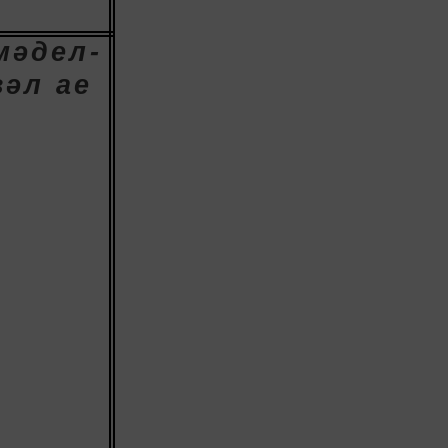
мәдел-
вәл
ае