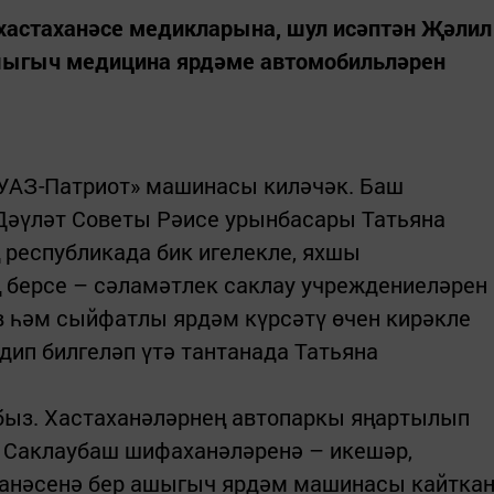
хастаханәсе медикларына, шул исәптән Җәлил
ашыгыч медицина ярдәме автомобильләрен
«УАЗ-Патриот» машинасы киләчәк. Баш
Дәүләт Советы Рәисе урынбасары Татьяна
республикада бик игелекле, яхшы
ң берсе – сәламәтлек саклау учреждениеләрен
в һәм сыйфатлы ярдәм күрсәтү өчен кирәкле
 дип билгеләп үтә тантанада Татьяна
ябыз. Хастаханәләрнең автопаркы яңартылып
, Саклаубаш шифаханәләренә – икешәр,
ханәсенә бер ашыгыч ярдәм машинасы кайтка