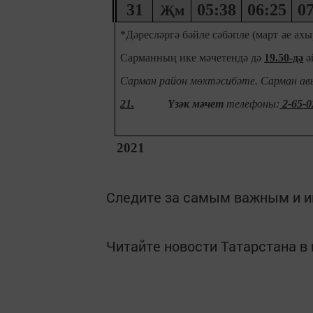
31
05:38
06:25
07
Җм
*Дәресләрг
ә
бәйле сәбәпле (март
ае ах
Сарманның ике мәчетендә дә
19.50-дә
ә
Сарман район мөхтәсибәте. Сарман ав
21.
Үзәк мәчет
телефоны:
2-65-0
2021
Следите за самым важным и 
Читайте новости Татарстана 