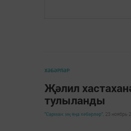
ХӘБӘРЛӘР
Җәлил хастахан
тулыланды
"Сарман: иң яңа хәбәрләр",
23 ноябрь 2