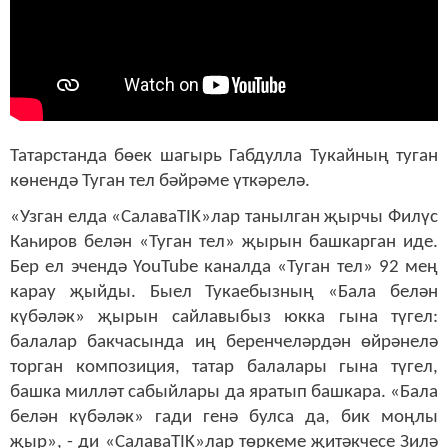
Татарстанда бөек шагырь Габдулла Тукайның туган
көнендә Туган тел бәйрәме үткәрелә.
«Узган елда «СалаваTIK»лар танылган җырчы Филүс
Каһиров белән «Туган тел» җырын башкарган иде.
Бер ел эчендә YouTube каналда «Туган тел» 92 мең
карау җыйды. Быел Тукаебызның «Бала белән
күбәләк» җырын сайлавыбыз юкка гына түгел:
балалар бакчасында иң беренчеләрдән өйрәнелә
торган композиция, татар балалары гына түгел,
башка милләт сабыйлары да яратып башкара. «Бала
белән күбәләк» гади генә булса да, бик моңлы
җыр», - ди «СалаваTIK»лар төркеме җитәкчесе Зилә