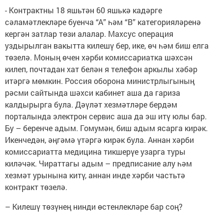
- Контрактны 18 яшьтән 60 яшькә кадәрге
сәламәтлекләре буенча “А” һәм “В” категорияләренә
кергән затлар төзи алалар. Махсус операция
уздырылган вакытта килешү бер, ике, өч һәм биш елга
төзелә. Моның өчен хәрби комиссариатка шәхсән
килеп, почтадан хат белән я телефон аркылы хәбәр
итәргә мөмкин. Россия оборона министрлыгының
рәсми сайтында шәхси кабинет аша да гариза
калдырырга була. Дәүләт хезмәтләре бердәм
порталында электрон сервис аша да эш итү юлы бар.
Бу – беренче адым. Гомумән, биш адым ясарга кирәк.
Икенчедән, әңгәмә үтәргә кирәк була. Аннан хәрби
комиссариатта медицина тикшерүе узарга туры
киләчәк. Чираттагы адым – предписание алу һәм
хезмәт урынына китү, аннан инде хәрби частьтә
контракт төзелә.
– Килешү төзүнең нинди өстенлекләре бар соң?