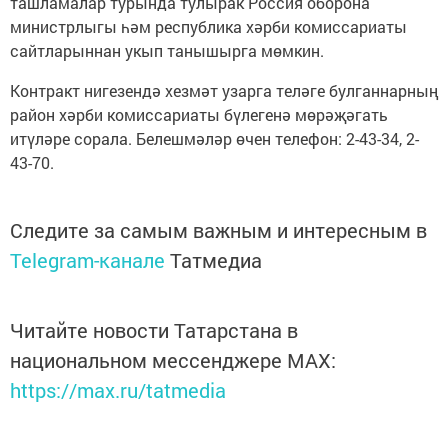
ташламалар турында тулырак Россия оборона
министрлыгы һәм республика хәрби комиссариаты
сайтларыннан укып танышырга мөмкин.
Контракт нигезендә хезмәт узарга теләге булганнарның
район хәрби комиссариаты бүлегенә мөрәҗәгать
итүләре сорала. Белешмәләр өчен телефон: 2-43-34, 2-
43-70.
Следите за самым важным и интересным в
Telegram-канале
Татмедиа
Читайте новости Татарстана в
национальном мессенджере MАХ:
https://max.ru/tatmedia