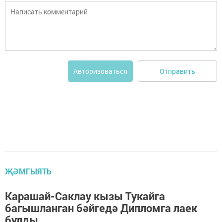
Отправить
Авторизоваться
ҖӘМГЫЯТЬ
Карашай-Саклау кызы Тукайга
багышланган бәйгедә Дипломга лаек
булды