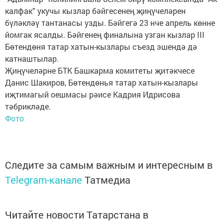
калфак” укучы кызлар бәйгесенең җиңүчеләрен
бүләкләү тантанасы узды. Бәйгегә 23 нче апрель көнне
йомгак ясалды. Бәйгенең финалына узган кызлар III
Бөтендөня татар хатын-кызлары съезд эшендә дә
катнаштылар.
Җиңүчеләрне БТК Башкарма комитеты җитәкчесе
Данис Шакиров, Бөтендөнья татар хатын-кызлары
иҗтимагый оешмасы рәисе Кадрия Идрисова
тәбрикләде.
Фото
Следите за самым важным и интересным в
Telegram-канале
Татмедиа
Читайте новости Татарстана в