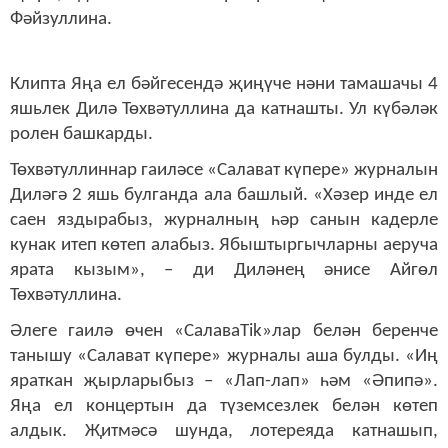
Фәйзуллина.
Клипта Яңа ел бәйгесендә җиңүче нәни тамашачы 4
яшьлек Дилә Төхвәтуллина да катнашты. Ул күбәләк
ролен башкарды.
Төхвәтуллиннар гаиләсе «Салават күпере» журналын
Диләгә 2 яшь булганда ала башлый. «Хәзер инде ел
саен яздырабыз, журналның һәр санын кадерле
кунак итеп көтеп алабыз. Ябыштыргычларны аеруча
ярата кызым», – ди Диләнең әнисе Айгөл
Төхвәтуллина.
Әлеге гаилә өчен «СалаваTik»лар белән беренче
танышу «Салават күпере» журналы аша булды. «Иң
яраткан җырларыбыз – «Лап-лап» һәм «Әпипә».
Яңа ел концертын да түземсезлек белән көтеп
алдык. Җитмәсә шунда, лотереяда катнашып,