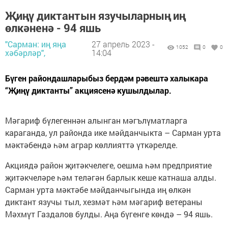
Җиңү диктантын язучыларның иң
өлкәненә - 94 яшь
"Сарман: иң яңа
27 апрель 2023 -
1052
0
0
хәбәрләр",
14:04
Бүген райондашларыбыз бердәм рәвештә халыкара
“Җиңү диктанты” акциясенә кушылдылар.
Мәгариф бүлегеннән алынган мәгълүматларга
караганда, ул районда ике мәйданчыкта – Сарман урта
мәктәбендә һәм аграр көллияттә үткәрелде.
Акциядә район җитәкчелеге, оешма һәм предприятие
җитәкчеләре һәм теләгән барлык кеше катнаша алды.
Сарман урта мәктәбе мәйданчыгында иң өлкән
диктант язучы тыл, хезмәт һәм мәгариф ветераны
Мәхмүт Газдалов булды. Аңа бүгенге көндә – 94 яшь.