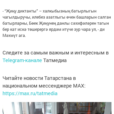
- “Җиңү диктанты” – халкыбызның батырлыгын
чагылдыручы, илебез азатлыгы өчен башларын салган
батырларны, Бөек Җиңүнең данлы сәхифәләрен тагын
бер кат искә төшерергә ярдәм итүче зур чара ул, - ди
Мәхмүт ага.
Следите за самым важным и интересным в
Telegram-канале
Татмедиа
Читайте новости Татарстана в
национальном мессенджере MАХ:
https://max.ru/tatmedia