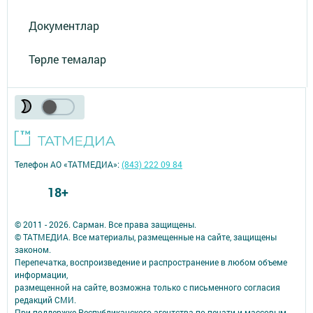
Документлар
Төрле темалар
Телефон АО «ТАТМЕДИА»:
(843) 222 09 84
18+
© 2011 - 2026. Сарман. Все права защищены.
© ТАТМЕДИА. Все материалы, размещенные на сайте, защищены
законом.
Перепечатка, воспроизведение и распространение в любом объеме
информации,
размещенной на сайте, возможна только с письменного согласия
редакций СМИ.
При поддержке Республиканского агентства по печати и массовым