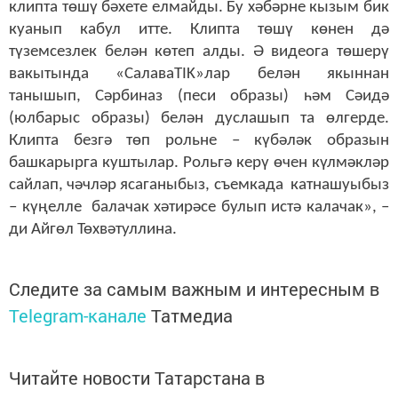
клипта төшү бәхете елмайды. Бу хәбәрне кызым бик
куанып кабул итте. Клипта төшү көнен дә
түземсезлек белән көтеп алды. Ә видеога төшерү
вакытында «СалаваTIK»лар белән якыннан
танышып, Сәрбиназ (песи образы) һәм Сәидә
(юлбарыс образы) белән дуслашып та өлгерде.
Клипта безгә төп рольне – күбәләк образын
башкарырга куштылар. Рольгә керү өчен күлмәкләр
сайлап, чәчләр ясаганыбыз, съемкада катнашуыбыз
– күңелле балачак хәтирәсе булып истә калачак», –
ди Айгөл Төхвәтуллина.
Следите за самым важным и интересным в
Telegram-канале
Татмедиа
Читайте новости Татарстана в