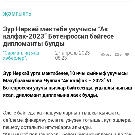
ҖӘМГЫЯТЬ
Зур Нөркәй мәктәбе укучысы “Ак
калфак-2023” Бөтенроссия бәйгесе
дипломанты булды
"Сарман: иң яңа
27 апрель 2023 -
982
0
1
хәбәрләр",
08:23
Зур Нөркәй урта мәктәбенең 10 нчы сыйныф укучысы
Махубрахманова Чулпан “Ак калфак – 2023” VI
Бөтенроссия укучы кызлар бәйгесендә, уңышлы чыгыш
ясап, дипломант дипломына лаек булды.
Әлеге бәйгедә катнашучыларның тышкы кыяфәте,
сөйләме, фикерләү сәләте, үз-үзен тотышы, кул эшләре,
пешерү осталыгы игътибарга алынды.
“Адымнар” полилингваль белем бирү комплексында “Ак