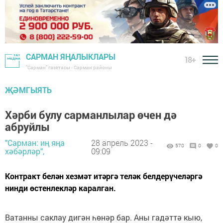
САРМАН ЯҢАЛЫКЛАРЫ
18+
"Сарман" газетасы - Сарман районы
ҖӘМГЫЯТЬ
Хәрби булу сарманлылар өчен дә
абруйлы
"Сарман: иң яңа
28 апрель 2023 -
570
0
0
хәбәрләр",
09:09
Контракт белән хезмәт итәргә теләк белдерүчеләргә
нинди өстенлекләр каралган.
Ватанны саклау дигән һөнәр бар. Аны гадәттә кыю,