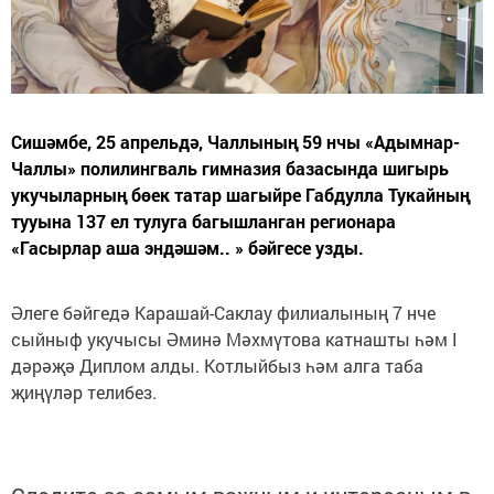
Сишәмбе, 25 апрельдә, Чаллының 59 нчы «Адымнар-
Чаллы» полилингваль гимназия базасында шигырь
укучыларның бөек татар шагыйре Габдулла Тукайның
тууына 137 ел тулуга багышланган регионара
«Гасырлар аша эндәшәм.. » бәйгесе узды.
Әлеге бәйгедә Карашай-Саклау филиалының 7 нче
сыйныф укучысы Әминә Мәхмүтова катнашты һәм I
дәрәҗә Диплом алды. Котлыйбыз һәм алга таба
җиңүләр телибез.