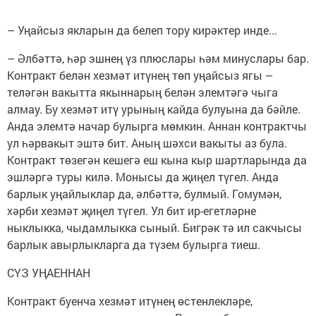
– Уңайсыз якларын да белеп тору кирәктер инде...
– Әлбәттә, һәр эшнең үз плюслары һәм минуслары бар.
Контракт белән хезмәт итүнең төп уңайсыз ягы –
теләгән вакытта якыннарың белән элемтәгә чыга
алмау. Бу хезмәт итү урының кайда булуына да бәйле.
Анда элемтә начар булырга мөмкин. Аннан контрактчы
ул һәрвакыт эштә бит. Аның шәхси вакыты аз була.
Контракт төзегән кешегә еш кына кыр шартларында да
эшләргә туры килә. Монысы да җиңел түгел. Анда
барлык уңайлыклар да, әлбәттә, булмый. Гомумән,
хәрби хезмәт җиңел түгел. Ул бит ир-егетләрне
ныклыкка, чыдамлыкка сыный. Бигрәк тә ил сакчысы
барлык авырлыкларга да түзем булырга тиеш.
СҮЗ УҢАЕННАН
Контракт буенча хезмәт итүнең өстенлекләре,