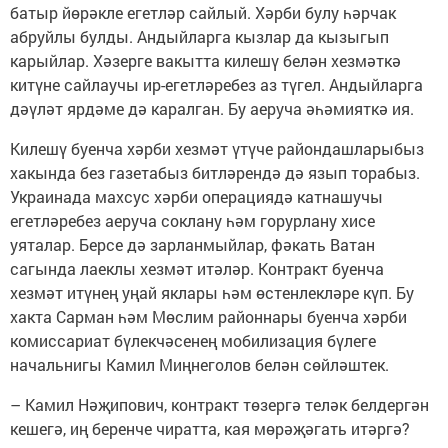
батыр йөрәкле егетләр сайлый. Хәрби булу һәрчак
абруйлы булды. Андыйларга кызлар да кызыгып
карыйлар. Хәзерге вакытта килешү белән хезмәткә
китүне сайлаучы ир-егетләребез аз түгел. Андыйларга
дәүләт ярдәме дә каралган. Бу аеруча әһәмияткә ия.
Килешү буенча хәрби хезмәт үтүче райондашларыбыз
хакында без газетабыз битләрендә дә язып торабыз.
Украинада махсус хәрби операциядә катнашучы
егетләребез аеруча соклану һәм горурлану хисе
уяталар. Берсе дә зарланмыйлар, фәкать Ватан
сагында лаеклы хезмәт итәләр. Контракт буенча
хезмәт итүнең уңай яклары һәм өстенлекләре күп. Бу
хакта Сарман һәм Мөслим районнары буенча хәрби
комиссариат бүлекчәсенең мобилизация бүлеге
начальнигы Камил Миңнеголов белән сөйләштек.
– Камил Нәҗипович, контракт төзергә теләк белдергән
кешегә, иң беренче чиратта, кая мөрәҗәгать итәргә?