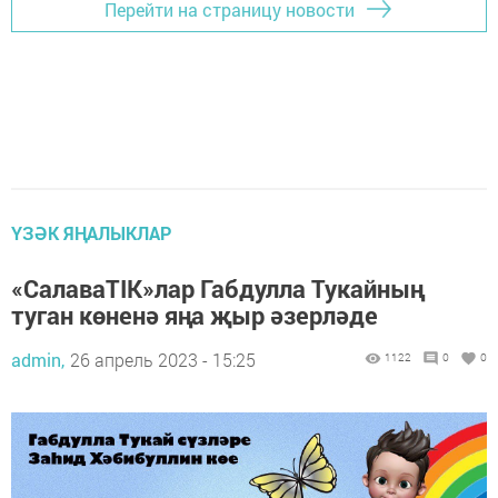
Перейти на страницу новости
ҮЗӘК ЯҢАЛЫКЛАР
«СалаваTIK»лар Габдулла Тукайның
туган көненә яңа җыр әзерләде
admin,
26 апрель 2023 - 15:25
1122
0
0