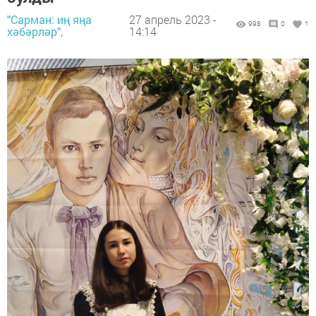
"Сарман: иң яңа
27 апрель 2023 -
998
0
1
хәбәрләр",
14:14