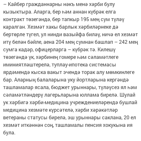
– Кайбер гражданнарны нәкъ менә хәрби булу
кызыктыра. Аларга, бер һәм аннан күбрәк елга
контракт төзегәндә, бер тапкыр 195 мең сум түләү
каралган. Хезмәт хакы барлык хәрбиләрнеке дә
бертөрле түгел, ул нинди вазыйфа биләү, ничә ел хезмәт
итү белән бәйле, аена 204 мең сумнан башлап – 242 мең
сумга кадәр, офицерларга – күбрәк тә. Килешү
төзегәндә үк, хәрбинең гомере һәм сәламәтлеге
иминиятләштерелә, туплау-ипотека системасы
ярдәмендә кыска вакыт эчендә торак алу мөмкинлеге
бар. Аларның балаларына уку йортларына кергәндә
ташламалар ясала, бюджет урыннары, түләүсез ял һәм
сәламәтләндерү лагерьларына юллама бирелә. Шулай
ук хәрбигә хәрби-медицина учреждениеләрендә бушлай
медицина хезмәте күрсәтелә, хәрби хәрәкәтләр
ветераны статусы бирелә, эш урыннары саклана, 20 ел
хезмәт иткәннән соң, ташламалы пенсия хокукына ия
була.