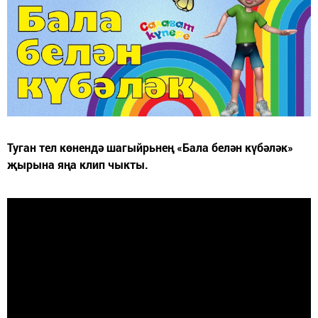
Туган тел көнендә шагыйрьнең «Бала белән күбәләк»
җырына яңа клип чыкты.