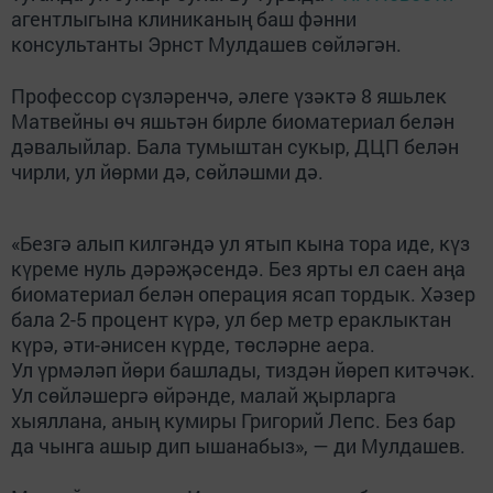
агентлыгына клиниканың баш фәнни
консультанты Эрнст Мулдашев сөйләгән.
Профессор сүзләренчә, әлеге үзәктә 8 яшьлек
Матвейны өч яшьтән бирле биоматериал белән
дәвалыйлар. Бала тумыштан сукыр, ДЦП белән
чирли, ул йөрми дә, сөйләшми дә.
«Безгә алып килгәндә ул ятып кына тора иде, күз
күреме нуль дәрәҗәсендә. Без ярты ел саен аңа
биоматериал белән операция ясап тордык. Хәзер
бала 2-5 процент күрә, ул бер метр ераклыктан
күрә, әти-әнисен күрде, төсләрне аера.
Ул үрмәләп йөри башлады, тиздән йөреп китәчәк.
Ул сөйләшергә өйрәнде, малай җырларга
хыяллана, аның кумиры Григорий Лепс. Без бар
да чынга ашыр дип ышанабыз», — ди Мулдашев.