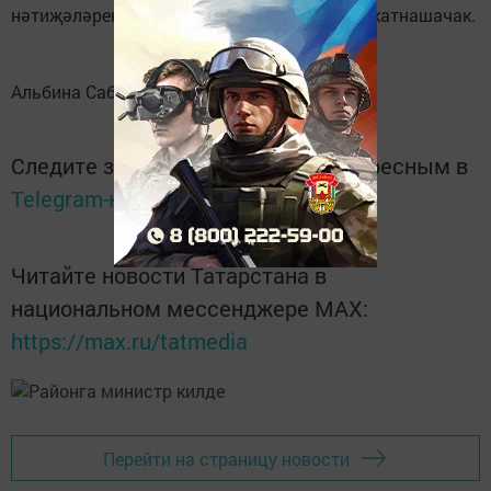
нәтиҗәләренә багышланган утырышында катнашачак.
Альбина Сабирова язмасы hәм фотолары
Следите за самым важным и интересным в
Telegram-канале
Татмедиа
Читайте новости Татарстана в
национальном мессенджере MАХ:
https://max.ru/tatmedia
Перейти на страницу новости