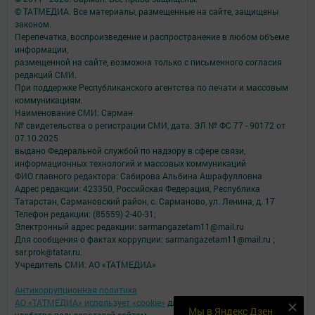
© ТАТМЕДИА. Все материалы, размещенные на сайте, защищены
законом.
Перепечатка, воспроизведение и распространение в любом объеме
информации,
размещенной на сайте, возможна только с письменного согласия
редакций СМИ.
При поддержке Республиканского агентства по печати и массовым
коммуникациям.
Наименование СМИ: Сарман
№ свидетельства о регистрации СМИ, дата: ЭЛ № ФС 77 - 90172 от
07.10.2025
выдано Федеральной службой по надзору в сфере связи,
информационных технологий и массовых коммуникаций
ФИО главного редактора: Сабирова Альбина Ашрафулловна
Адрес редакции: 423350, Российская Федерация, Республика
Татарстан, Сармановский район, с. Сарманово, ул. Ленина, д. 17
Телефон редакции: (85559) 2-40-31;
Электронный адрес редакции: sarmangazetam11@mail.ru
Для сообщения о фактах коррупции: sarmangazetam11@mail.ru ;
sar.prok@tatar.ru.
Учредитель СМИ: АО «ТАТМЕДИА»
Антикоррупционная политика
АО «ТАТМЕДИА» использует «cookie»
для персонализации сервисов и
Мы в Яндекс Дзен