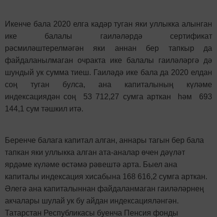
Икенче бала 2020 елга кадәр туган яки уллыкка алынган
ике балалы гаиләләрдә сертификат
рәсмиләштерелмәгән яки аннан бер тапкыр да
файдаланылмаган очракта ике балалы гаиләләргә дә
шундый ук сумма тиеш. Гаиләдә ике бала да 2020 елдан
соң туган булса, ана капиталының күләме
индексациядән соң 53 712,27 сумга арткан һәм 693
144,1 сум тәшкил итә.
Беренче балага капитал алган, аннары тагын бер бала
тапкан яки уллыкка алган ата-аналар өчен дәүләт
ярдәме күләме өстәмә рәвештә арта. Быел ана
капиталы индексация хисабына 168 616,2 сумга арткан.
Әлегә ана капиталыннан файдаланмаган гаиләләрнең
акчалары шулай ук бу айдан индексацияләнгән.
Татарстан Республикасы буенча Пенсия фонды