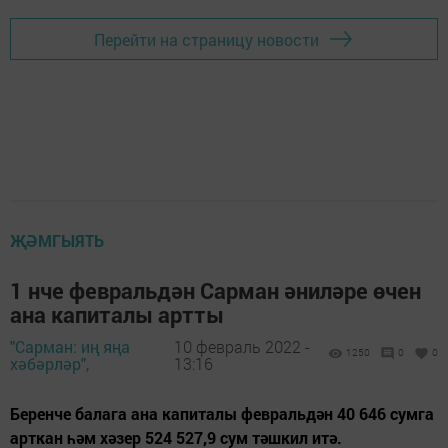
Перейти на страницу новости
ҖӘМГЫЯТЬ
1 нче февральдән Сарман әниләре өчен
ана капиталы артты
"Сарман: иң яңа
10 февраль 2022 -
1250
0
0
хәбәрләр",
13:16
Беренче балага ана капиталы февральдән 40 646 сумга
арткан һәм хәзер 524 527,9 сум тәшкил итә.