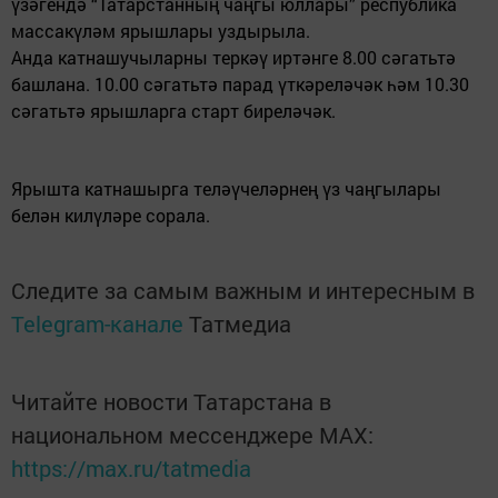
үзәгендә “Татарстанның чаңгы юллары” республика
массакүләм ярышлары уздырыла.
Анда катнашучыларны теркәү иртәнге 8.00 сәгатьтә
башлана. 10.00 сәгатьтә парад үткәреләчәк һәм 10.30
сәгатьтә ярышларга старт биреләчәк.
Ярышта катнашырга теләүчеләрнең үз чаңгылары
белән килүләре сорала.
Следите за самым важным и интересным в
Telegram-канале
Татмедиа
Читайте новости Татарстана в
национальном мессенджере MАХ:
https://max.ru/tatmedia