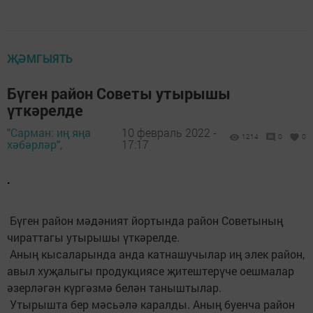
ҖӘМГЫЯТЬ
Бүген район Советы утырышы
үткәрелде
"Сарман: иң яңа
10 февраль 2022 -
1214
0
0
хәбәрләр",
17:17
.
Бүген район мәдәният йортында район Советының
чираттагы утырышы үткәрелде.
Аның кысаларында анда катнашучылар иң элек район,
авыл хуҗалыгы продукциясе җитештерүче оешмалар
әзерләгән күргәзмә белән таныштылар.
Утырышта бер мәсьәлә каралды. Аның буенча район