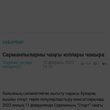
ХӘБӘРЛӘР
Сарманлыларны чаңгы юллары чакыра
"Сарман: иң яңа
10 февраль 2022 -
1246
0
0
хәбәрләр",
14:12
.
Халыкның сәламәтлеген ныгыту чарасы буларак,
кышкы спорт төрен популярлаштыру максатларында,
2022 елның 11 февралендә Сарманның “Старт” чаңгы