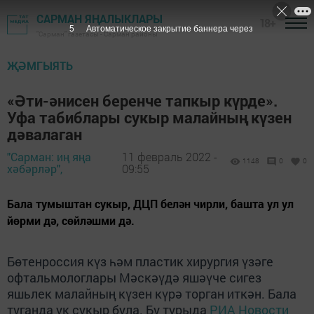
САРМАН ЯҢАЛЫКЛАРЫ
18+
4
Автоматическое закрытие баннера через
"Сарман" газетасы - Сарман районы
ҖӘМГЫЯТЬ
«Әти-әнисен беренче тапкыр күрде».
Уфа табиблары сукыр малайның күзен
дәвалаган
"Сарман: иң яңа
11 февраль 2022 -
1148
0
0
хәбәрләр",
09:55
Бала тумыштан сукыр, ДЦП белән чирли, башта ул ул
йөрми дә, сөйләшми дә.
Бөтенроссия күз һәм пластик хирургия үзәге
офтальмологлары Мәскәүдә яшәүче сигез
яшьлек малайның күзен күрә торган иткән. Бала
туганда ук сукыр була. Бу турыда
РИА Новости