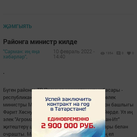
ҖӘМГЫЯТЬ
Районга министр килде
"Сарман: иң яңа
10 февраль 2022 -
1354
0
0
хәбәрләр",
14:40
.
Бүген районга ТР Премьер-министры урынбасары -
республиканың Авыл хуҗалыгы һәм азык-төлек
министры Марат Җәббаров килде. Аны район башлыгы
Фәрит Хөснуллин каршы алды һәм озатып йөрде. Ул иң
элек "Агромастер" предприятиесендә, "Сарман-Ит"
җитештерү цехында булды, район фермерлары белән
очрашты. Марат Азат улы район Советының ел