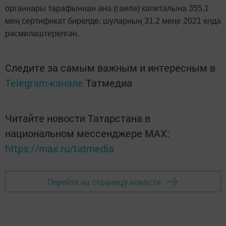
органнары тарафыннан ана (гаилә) капиталына 355,1
мең сертификат бирелде, шуларның 31,2 меңе 2021 елда
рәсмиләштерелгән.
Следите за самым важным и интересным в
Telegram-канале
Татмедиа
Читайте новости Татарстана в
национальном мессенджере MАХ:
https://max.ru/tatmedia
Перейти на страницу новости