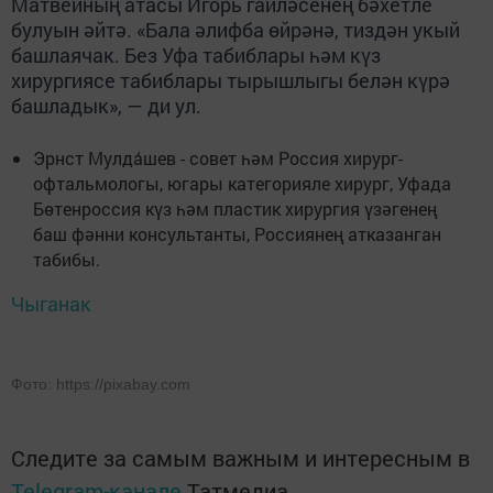
Матвейның атасы Игорь гаиләсенең бәхетле
булуын әйтә. «Бала әлифба өйрәнә, тиздән укый
башлаячак. Без Уфа табиблары һәм күз
хирургиясе табиблары тырышлыгы белән күрә
башладык», — ди ул.
Эрнст Мулда́шев - совет һәм Россия хирург-
офтальмологы, югары категорияле хирург, Уфада
Бөтенроссия күз һәм пластик хирургия үзәгенең
баш фәнни консультанты, Россиянең атказанган
табибы.
Чыганак
Фото: https://pixabay.com
Следите за самым важным и интересным в
Telegram-канале
Татмедиа