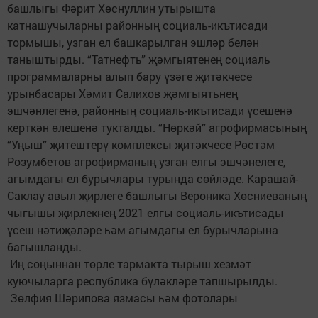
башлыгы Фәрит Хөснуллин утырышта
катнашучыларны районның социаль-икътисади
тормышы, узган ел башкарылган эшләр белән
таныштырды. “Татнефть” җәмгыятенең социаль
программаларны алып бару үзәге җитәкчесе
урынбасары Хәмит Салихов җәмгыятьнең
эшчәнлегенә, районның социаль-икътисади үсешенә
керткән өлешенә тукталды. “Нөркәй” агрофирмасының
“Уңыш” җитештерү комплексы җитәкчесе Рөстәм
Розумбетов агрофирманың узган елгы эшчәнелеге,
агымдагы ел бурычлары турында сөйләде. Карашай-
Саклау авыл җирлеге башлыгы Вероника Хөсниеваның
чыгышы җирлекнең 2021 елгы социаль-икътисады
үсеш нәтиҗәләре һәм агымдагы ел бурычларына
багышланды.
Иң соңыннан төрле тармакта тырыш хезмәт
куючыларга республика бүләкләре тапшырылды.
Зөлфия Шәрипова язмасы һәм фотолары