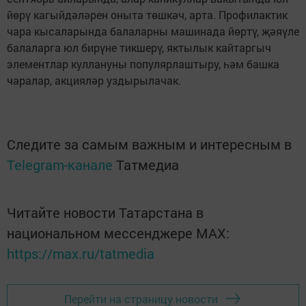
йөрү кагыйдәләрен оныта төшкәч, арта. Профилактик
чара кысаларында балаларны машинада йөртү, җәяүле
балаларга юл бирүне тикшерү, яктылык кайтаргыч
элементлар куллануны популярлаштыру, һәм башка
чаралар, акцияләр уздырылачак.
Следите за самым важным и интересным в
Telegram-канале
Татмедиа
Читайте новости Татарстана в
национальном мессенджере MАХ:
https://max.ru/tatmedia
Перейти на страницу новости