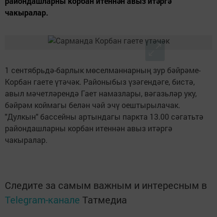
райондашларны корбан итеннән авыз итәргә
чакыралар.
1 сентябрьдә-барлык мөселманнарның зур бәйрәме-
Корбан гаете үтәчәк. Районыбыз үзәгендәге, бистә,
авыл мәчетләрендә Гает намазлары, вәгазьләр уку,
бәйрәм коймагы белән чәй эчү оештырылачак.
"Дулкын" бассейны артындагы паркта 13.00 сәгатьтә
райондашларны корбан итеннән авыз итәргә
чакыралар.
Следите за самым важным и интересным в
Telegram-канале
Татмедиа