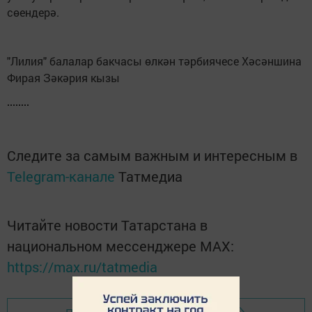
сөендерә.
"Лилия" балалар бакчасы өлкән тәрбиячесе Хәсәншина
Фирая Зәкәрия кызы
Следите за самым важным и интересным в
Telegram-канале
Татмедиа
Читайте новости Татарстана в
национальном мессенджере MАХ:
https://max.ru/tatmedia