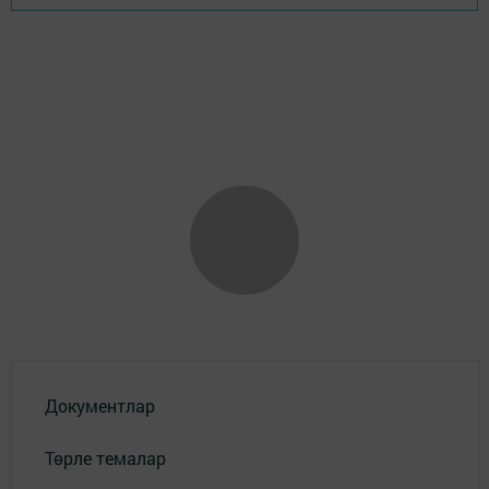
Документлар
Төрле темалар