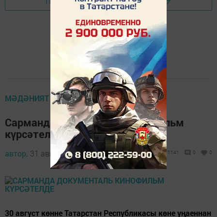
Перейти на страницу новости
МӘДӘНИЯТ
Сарманда документаль кинофильм
күрсәтелде
автор,
31 август 2017 - 06:39
1141
0
0
30 август көнне Татарстан Республикасы көне уңаеннан