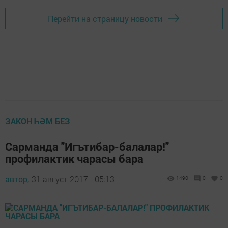
Перейти на страницу новости
ЗАКОН ҺӘМ БЕЗ
Сарманда "Игътибар-балалар!"
профилактик чарасы бара
автор,
31 август 2017 - 05:13
1490
0
0