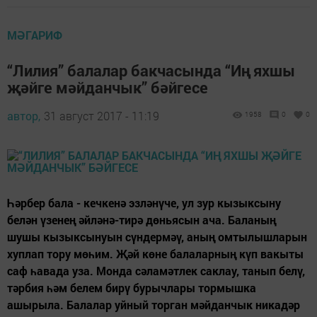
МӘГАРИФ
“Лилия” балалар бакчасында “Иң яхшы
җәйге мәйданчык” бәйгесе
автор,
31 август 2017 - 11:19
1958
0
0
Һәрбер бала - кечкенә эзләнүче, ул зур кызыксыну
белән үзенең әйләнә-тирә дөньясын ача. Баланың
шушы кызыксынуын сүндермәү, аның омтылышларын
хуплап тору мөһим. Җәй көне балаларның күп вакыты
саф һавада уза. Монда сәламәтлек саклау, танып белү,
тәрбия һәм белем бирү бурычлары тормышка
ашырыла. Балалар уйный торган мәйданчык никадәр