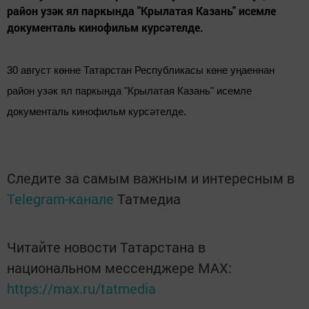
район узәк ял паркында "Крылатая Казань" исемле
документаль кинофильм курсәтелде.
30 август көнне Татарстан Республикасы көне уңаеннан
район узәк ял паркында "Крылатая Казань" исемле
документаль кинофильм курсәтелде.
Следите за самым важным и интересным в
Telegram-канале
Татмедиа
Читайте новости Татарстана в
национальном мессенджере MАХ:
https://max.ru/tatmedia