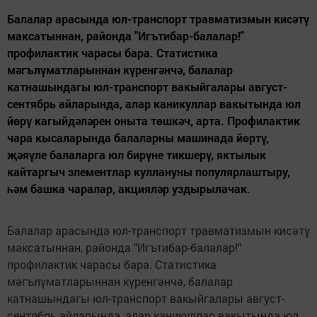
Балалар арасында юл-транспорт травматизмын кисәтү
максатыннан, районда "Игътибар-балалар!"
профилактик чарасы бара. Статистика
мәгълүматларыннан күренгәнчә, балалар
катнашындагы юл-транспорт вакыйгалары август-
сентябрь айларында, алар каникуллар вакытында юл
йөрү кагыйдәләрен оныта төшкәч, арта. Профилактик
чара кысаларында балаларны машинада йөртү,
җәяүле балаларга юл бирүне тикшерү, яктылык
кайтаргыч элементлар куллануны популярлаштыру,
һәм башка чаралар, акцияләр уздырылачак.
Балалар арасында юл-транспорт травматизмын кисәтү
максатыннан, районда "Игътибар-балалар!"
профилактик чарасы бара. Статистика
мәгълүматларыннан күренгәнчә, балалар
катнашындагы юл-транспорт вакыйгалары август-
сентябрь айларында, алар каникуллар вакытында юл