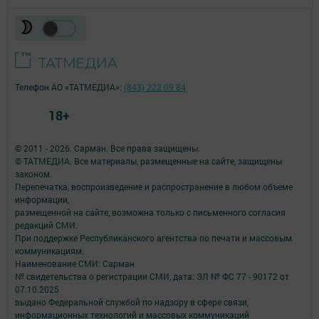
Телефон АО «ТАТМЕДИА»:
(843) 222 09 84
18+
© 2011 - 2026. Сарман. Все права защищены.
© ТАТМЕДИА. Все материалы, размещенные на сайте, защищены
законом.
Перепечатка, воспроизведение и распространение в любом объеме
информации,
размещенной на сайте, возможна только с письменного согласия
редакций СМИ.
При поддержке Республиканского агентства по печати и массовым
коммуникациям.
Наименование СМИ: Сарман
№ свидетельства о регистрации СМИ, дата: ЭЛ № ФС 77 - 90172 от
07.10.2025
выдано Федеральной службой по надзору в сфере связи,
информационных технологий и массовых коммуникаций