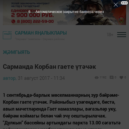
5
Автоматическое закрытие баннера через
САРМАН ЯҢАЛЫКЛАРЫ
18+
"Сарман" газетасы - Сарман районы
ҖӘМГЫЯТЬ
Сарманда Корбан гаете үтәчәк
автор,
31 август 2017 - 11:34
1162
0
0
1 сентябрьдә-барлык мөселманнарның зур бәйрәме-
Корбан гаете үтәчәк. Районыбыз үзәгендәге, бистә,
авыл мәчетләрендә Гает намазлары, вәгазьләр уку,
бәйрәм коймагы белән чәй эчү оештырылачак.
"Дулкын" бассейны артындагы паркта 13.00 сәгатьтә