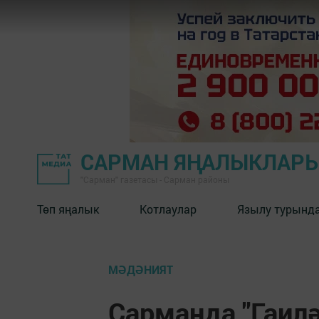
САРМАН ЯҢАЛЫКЛАР
"Сарман" газетасы - Сарман районы
Төп яңалык
Котлаулар
Язылу турынд
МӘДӘНИЯТ
Сарманда "Гаилә