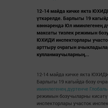
12-14 майда кичке якта ЮХИД
үткәрелде. Барлыгы 19 кагый
көннәрендә Юл иминлегенең д
максаты тизлек режимын боз
ЮХИДИ инспекторлары участок
арттыру очрагын ачыкладыла
кулланмаучыларның...
12-14 майда кичке якта ЮХИД
Барлыгы 19 кагыйдә бозу очра
иминлегенең дүртенче Глобал
режимын бозучыларны кисәтү
инспекторлары участок инспек