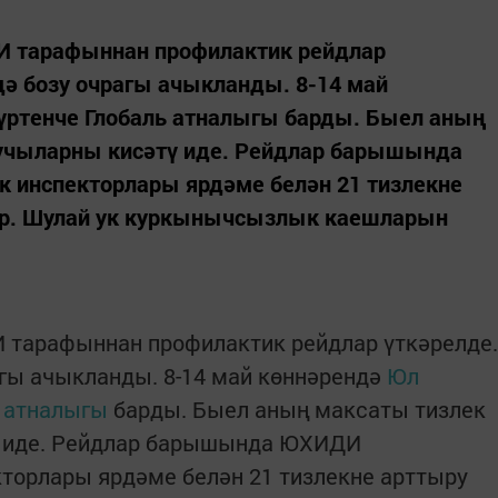
И тарафыннан профилактик рейдлар
дә бозу очрагы ачыкланды. 8-14 май
үртенче Глобаль атналыгы барды. Быел аның
учыларны кисәтү иде. Рейдлар барышында
 инспекторлары ярдәме белән 21 тизлекне
р. Шулай ук куркынычсызлык каешларын
И тарафыннан профилактик рейдлар үткәрелде.
гы ачыкланды. 8-14 май көннәрендә
Юл
ь атналыгы
барды. Быел аның максаты тизлек
 иде. Рейдлар барышында ЮХИДИ
торлары ярдәме белән 21 тизлекне арттыру