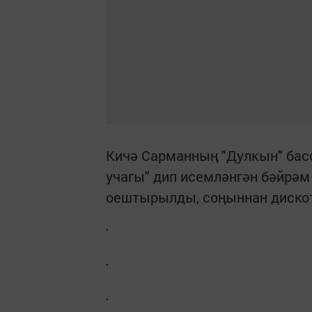
Кичә Сарманның "Дулкын" басс
учагы" дип исемләнгән бәйрәм
оештырылды, соңыннан дискот