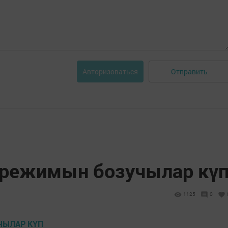
Отправить
Авторизоваться
 режимын бозучылар кү
1125
0