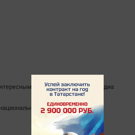
интересным в
Telegram-канале
Татмедиа
в национальном мессенджере MАХ: