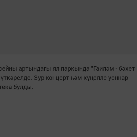
ейны артындагы ял паркында "Гаиләм - бәхет
 үткәрелде. Зур концерт һәм күңелле уеннар
ека булды.