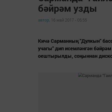
бәйрәм узды
автор,
16 май 2017 - 05:55
Кичә Сарманның "Дулкын" бас
учагы" дип исемләнгән бәйрәм
оештырылды, соңыннан диско