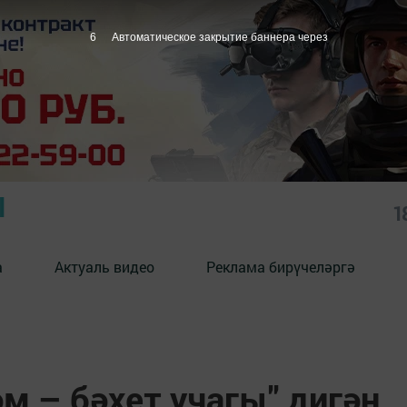
5
Автоматическое закрытие баннера через
Ы
1
а
Актуаль видео
Реклама бирүчеләргә
м – бәхет учагы" дигән