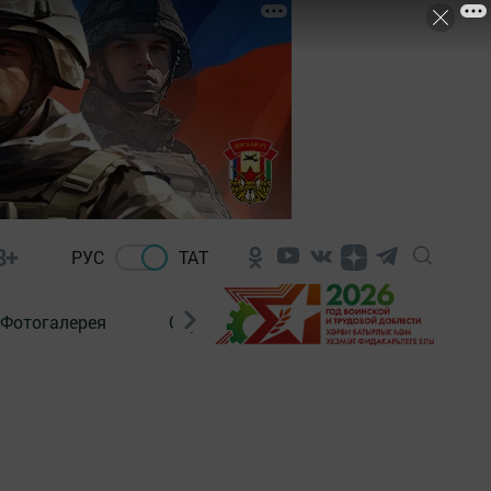
8+
РУС
ТАТ
Фотогалерея
Сораштыру