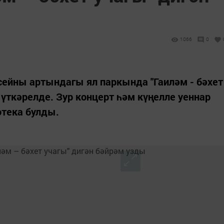
1066
0
сейны артындагы ял паркында "Гаиләм - бәхет
 үткәрелде. Зур концерт һәм күңелле уеннар
тека булды.