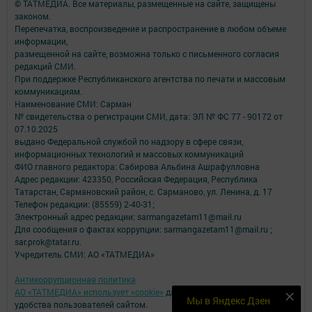
© ТАТМЕДИА. Все материалы, размещенные на сайте, защищены
законом.
Перепечатка, воспроизведение и распространение в любом объеме
информации,
размещенной на сайте, возможна только с письменного согласия
редакций СМИ.
При поддержке Республиканского агентства по печати и массовым
коммуникациям.
Наименование СМИ: Сарман
№ свидетельства о регистрации СМИ, дата: ЭЛ № ФС 77 - 90172 от
07.10.2025
выдано Федеральной службой по надзору в сфере связи,
информационных технологий и массовых коммуникаций
ФИО главного редактора: Сабирова Альбина Ашрафулловна
Адрес редакции: 423350, Российская Федерация, Республика
Татарстан, Сармановский район, с. Сарманово, ул. Ленина, д. 17
Телефон редакции: (85559) 2-40-31;
Электронный адрес редакции: sarmangazetam11@mail.ru
Для сообщения о фактах коррупции: sarmangazetam11@mail.ru ;
sar.prok@tatar.ru.
Учредитель СМИ: АО «ТАТМЕДИА»
Антикоррупционная политика
АО «ТАТМЕДИА» использует «cookie»
для персонализации сервисов и
Мы в Яндекс Дзен
удобства пользователей сайтом.