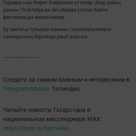
Гәрәева һәм Фәрит Хәйруллин үттеләр. Алар район
данын 19 октябрьдә Аксубайда үтәчәк бәйге-
фестивальдә яклаячаклар.
Бу хактагы тулырак язманы газетаның киләсе
саннарының берсендә укый аласыз.
Следите за самым важным и интересным в
Telegram-канале
Татмедиа
Читайте новости Татарстана в
национальном мессенджере MАХ:
https://max.ru/tatmedia