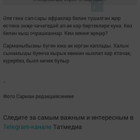
Әле генә сап-сары яфраклар белән түшәлгән җир
өстенә энҗе чәчәгедәй ап-ак кар бөртекләре куна. Көз
белән кыш очрашканнар. Кем кемне җиңәр?
Сарманыбызны бүген юка ак юрган каплады. Халык
сынамышы буенча кырык көннән ныклап кар ятачак,
күрербез, быел ничек булыр
Фото Сарман редакциясенеке
Следите за самым важным и интересным в
Telegram-канале
Татмедиа