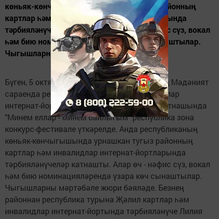
көньяк-көнчыгышында урнашкан тугыз районның
картлар һәм инвалидлар интернат-йортларында
тәрбияләнүчеләр катнашты. Алар өч - нәфис сүз, вокал
һәм бию номинацияләрендә үзара көч сынаштылар.
Чыгышларны мәртәбәле...
Бүген, 5 октябрь көнне, Җәлил поселогының Мәдәният
сараенда республика картлар һәм инвалидлар
интернат-йортларында тәрбияләнүчеләр катнашында
"Минем еллар - минем байлыгым" республика зона
конкурс-фестивале үткәрелде. Анда республиканың
көньяк-көнчыгышында урнашкан тугыз районның
картлар һәм инвалидлар интернат-йортларында
тәрбияләнүчеләр катнашты. Алар өч - нәфис сүз, вокал
һәм бию номинацияләрендә үзара көч сынаштылар.
Чыгышларны мәртәбәле жюри бәяләде. Безнең
районнан республика турына Җәлил картлар һәм
инвалидлар интернат-йортында тәрбияләнүче Лилия