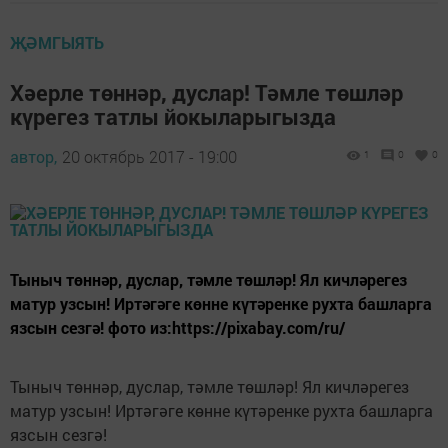
ҖӘМГЫЯТЬ
Хәерле төннәр, дуслар! Тәмле төшләр
күрегез татлы йокыларыгызда
автор,
20 октябрь 2017 - 19:00
1
0
0
Тыныч төннәр, дуслар, тәмле төшләр! Ял кичләрегез
матур узсын! Иртәгәге көнне күтәренке рухта башларга
язсын сезгә! фото из:https://pixabay.com/ru/
Тыныч төннәр, дуслар, тәмле төшләр! Ял кичләрегез
матур узсын! Иртәгәге көнне күтәренке рухта башларга
язсын сезгә!