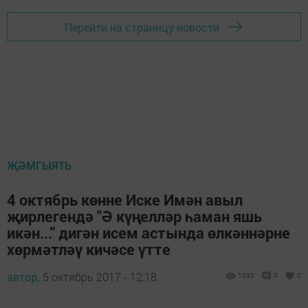
Перейти на страницу новости
ҖӘМГЫЯТЬ
4 октябрь көнне Иске Имән авыл
җирлегендә "Ә күңелләр һаман яшь
икән..." дигән исем астында өлкәннәрне
хөрмәтләү кичәсе үтте
автор,
5 октябрь 2017 - 12:18
1333
0
0