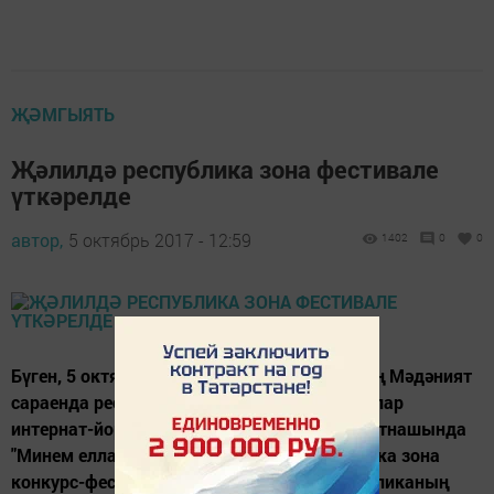
ҖӘМГЫЯТЬ
Җәлилдә республика зона фестивале
үткәрелде
автор,
5 октябрь 2017 - 12:59
1402
0
0
Бүген, 5 октябрь көнне, Җәлил поселогының Мәдәният
сараенда республика картлар һәм инвалидлар
интернат-йортларында тәрбияләнүчеләр катнашында
"Минем еллар - минем байлыгым" республика зона
конкурс-фестивале үткәрелде. Анда республиканың