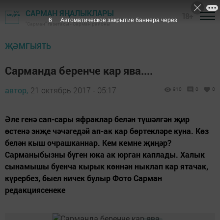
САРМАН ЯҢАЛЫКЛАРЫ
18+
6
Автоматическое закрытие баннера через
"Сарман" газетасы - Сарман районы
ҖӘМГЫЯТЬ
Сарманда беренче кар ява....
автор,
21 октябрь 2017 - 05:17
910
0
0
Әле генә сап-сары яфраклар белән түшәлгән җир
өстенә энҗе чәчәгедәй ап-ак кар бөртекләре куна. Көз
белән кыш очрашканнар. Кем кемне җиңәр?
Сарманыбызны бүген юка ак юрган каплады. Халык
сынамышы буенча кырык көннән ныклап кар ятачак,
күрербез, быел ничек булыр Фото Сарман
редакциясенеке