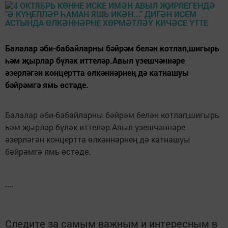
Балалар әби-бабайларны бәйрәм белән котлап,шигырь
һәм җырлар бүләк иттеләр.Авыл үзешчәннәре
әзерләгән концертта өлкәннәрнең дә катнашуы
бәйрәмгә ямь өстәде.
Балалар әби-бабайларны бәйрәм белән котлап,шигырь
һәм җырлар бүләк иттеләр.Авыл үзешчәннәре
әзерләгән концертта өлкәннәрнең дә катнашуы
бәйрәмгә ямь өстәде.
Следите за самым важным и интересным в