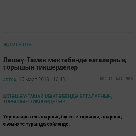
ҖӘМГЫЯТЬ
Ләшәү-Тамак мәктәбендә елгаларның
торышын тикшерделәр
автор,
15 март 2018 - 16:43
1464
0
0
Укучыларга елгаларның бүгенге торышы, аларның
әһәмияте турында сөйләнде.