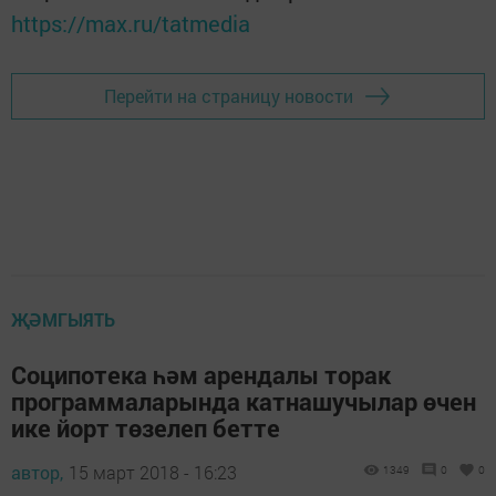
https://max.ru/tatmedia
Перейти на страницу новости
ҖӘМГЫЯТЬ
Соципотека һәм арендалы торак
программаларында катнашучылар өчен
ике йорт төзелеп бетте
автор,
15 март 2018 - 16:23
1349
0
0