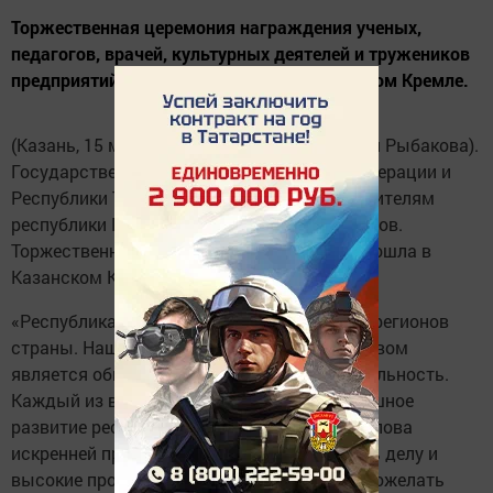
Торжественная церемония награждения ученых,
педагогов, врачей, культурных деятелей и тружеников
предприятий республики прошла в Казанском Кремле.
(Казань, 15 марта, «Татар-информ», Наталья Рыбакова).
Государственные награды Российской Федерации и
Республики Татарстан вручил сегодня 46 жителям
республики Президент РТ Рустам Минниханов.
Торжественная церемония награждения прошла в
Казанском Кремле.
«Республика Татарстан – один из ведущих регионов
страны. Нашим конкурентным преимуществом
является общественно-политическая стабильность.
Каждый из вас внес весомый вклад в успешное
развитие республики. Хочу вам выразить слова
искренней признательности за преданность делу и
высокие профессиональные достижения, пожелать