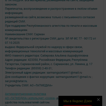
© ТАТМЕДИА. Все материалы, размещенные на сайте, защищены
законом.
Перепечатка, воспроизведение и распространение в любом объеме
информации,
размещенной на сайте, возможна только с письменного согласия
редакций СМИ.
При поддержке Республиканского агентства по печати и массовым
коммуникациям.
Наименование СМИ: Сарман
№ свидетельства о регистрации СМИ, дата: ЭЛ № ФС 77 - 90172 от
07.10.2025
выдано Федеральной службой по надзору в сфере связи,
информационных технологий и массовых коммуникаций
ФИО главного редактора: Сабирова Альбина Ашрафулловна
Адрес редакции: 423350, Российская Федерация, Республика
Татарстан, Сармановский район, с. Сарманово, ул. Ленина, д. 17
Телефон редакции: (85559) 2-40-31;
Электронный адрес редакции: sarmangazetam11@mail.ru
Для сообщения о фактах коррупции: sarmangazetam11@mail.ru ;
sar.prok@tatar.ru.
Учредитель СМИ: АО «ТАТМЕДИА»
Антикоррупционная политика
АО «ТАТМЕДИА» использует «cookie»
для персонализации сервисов и
Мы в Яндекс Дзен
удобства пользователей сайтом.