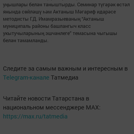
уңышлары белән таныштырды. Семинар түгәрәк өстәл
янында сөйләшү һәм Актаныш Мәгариф идарәсе
методисты Г.Д. Имамразыеваның “Актаныш
муниципаль районы башлангыч класс
укытучыларының эшчәнлеге” темасына чыгышы
белән тәмамланды.
Следите за самым важным и интересным в
Telegram-канале
Татмедиа
Читайте новости Татарстана в
национальном мессенджере MАХ:
https://max.ru/tatmedia