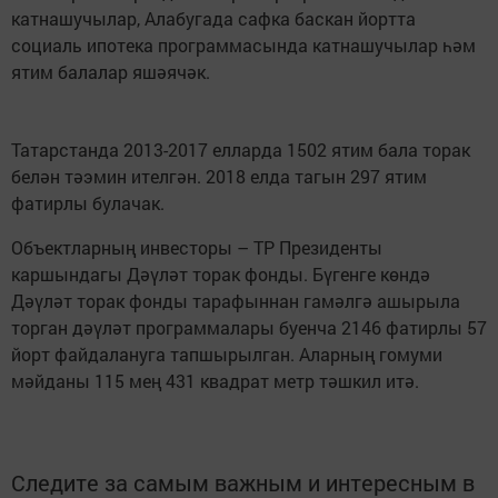
катнашучылар, Алабугада сафка баскан йортта
социаль ипотека программасында катнашучылар һәм
ятим балалар яшәячәк.
Татарстанда 2013-2017 елларда 1502 ятим бала торак
белән тәэмин ителгән. 2018 елда тагын 297 ятим
фатирлы булачак.
Объектларның инвесторы – ТР Президенты
каршындагы Дәүләт торак фонды. Бүгенге көндә
Дәүләт торак фонды тарафыннан гамәлгә ашырыла
торган дәүләт программалары буенча 2146 фатирлы 57
йорт файдалануга тапшырылган. Аларның гомуми
мәйданы 115 мең 431 квадрат метр тәшкил итә.
Следите за самым важным и интересным в