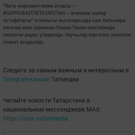
“Язгы мәрхәмәтлелек атнасы –
#МӘРХӘМӘТЛЕТАТАРСТАН – игелекле эшләр
эстафетасы“ атналыгы кысаларында һәм Халыкара
елгалар көне уңаеннан Ләшәү-Тамак мәктәбендә
экологик дәрес үткәрелде. Укучылар бергәләп экологик
плакат ясадылар.
Следите за самым важным и интересным в
Telegram-канале
Татмедиа
Читайте новости Татарстана в
национальном мессенджере MАХ:
https://max.ru/tatmedia