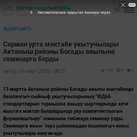
САРМАН ЯҢАЛЫКЛАРЫ
18+
5
Автоматическое закрытие баннера через
"Сарман" газетасы - Сарман районы
ҖӘМГЫЯТЬ
Сарман урта мәктәбе укытучылары
Актаныш районы Богады авылына
семинарга барды
автор,
16 март 2018 - 08:21
1653
0
0
13 мартта Актаныш районы Богады авылы мәктәбендә
башлангыч сыйныф укытучыларының “ФДББ
стандартларын тормышка ашыру шартларында кече
яшьтәге мәктәп балаларында уку компетентлыгын
формалаштыру” темасына төбәкара семинар узды.
Семинарга якын- тирә районнардан башлангыч класс
укытучылары килгән иде.