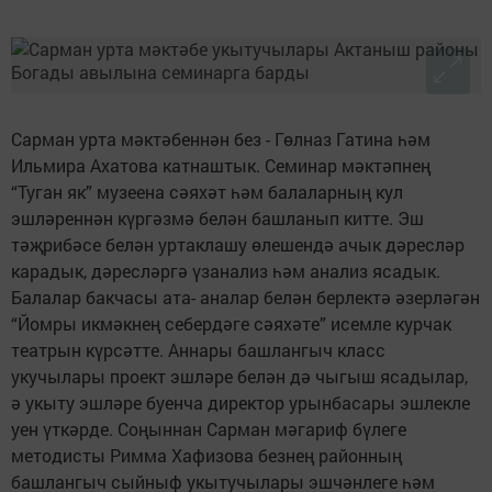
Сарман урта мәктәбеннән без - Гөлназ Гатина һәм
Ильмира Ахатова катнаштык. Семинар мәктәпнең
“Туган як” музеена сәяхәт һәм балаларның кул
эшләреннән күргәзмә белән башланып китте. Эш
тәҗрибәсе белән уртаклашу өлешендә ачык дәресләр
карадык, дәресләргә үзанализ һәм анализ ясадык.
Балалар бакчасы ата- аналар белән берлектә әзерләгән
“Йомры икмәкнең себердәге сәяхәте” исемле курчак
театрын күрсәтте. Аннары башлангыч класс
укучылары проект эшләре белән дә чыгыш ясадылар,
ә укыту эшләре буенча директор урынбасары эшлекле
уен үткәрде. Соңыннан Сарман мәгариф бүлеге
методисты Римма Хафизова безнең районның
башлангыч сыйныф укытучылары эшчәнлеге һәм