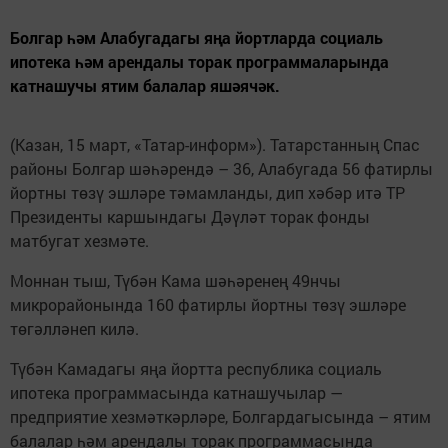
Болгар һәм Алабугадагы яңа йортларда социаль
ипотека һәм арендалы торак программаларында
катнашучы ятим балалар яшәячәк.
(Казан, 15 март, «Татар-информ»). Татарстанның Спас
районы Болгар шәһәрендә – 36, Алабугада 56 фатирлы
йортны төзү эшләре тәмамланды, дип хәбәр итә ТР
Президенты каршындагы Дәүләт торак фонды
матбугат хезмәте.
Моннан тыш, Түбән Кама шәһәренең 49нчы
микрорайонында 160 фатирлы йортны төзү эшләре
төгәлләнеп килә.
Түбән Камадагы яңа йортта республика социаль
ипотека программасында катнашучылар —
предприятие хезмәткәрләре, Болгардагысында – ятим
балалар һәм арендалы торак программасында