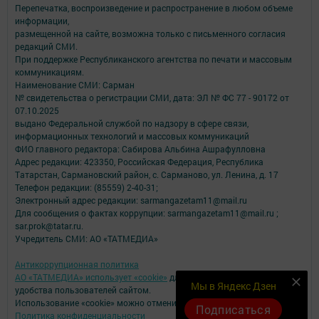
Перепечатка, воспроизведение и распространение в любом объеме
информации,
размещенной на сайте, возможна только с письменного согласия
редакций СМИ.
При поддержке Республиканского агентства по печати и массовым
коммуникациям.
Наименование СМИ: Сарман
№ свидетельства о регистрации СМИ, дата: ЭЛ № ФС 77 - 90172 от
07.10.2025
выдано Федеральной службой по надзору в сфере связи,
информационных технологий и массовых коммуникаций
ФИО главного редактора: Сабирова Альбина Ашрафулловна
Адрес редакции: 423350, Российская Федерация, Республика
Татарстан, Сармановский район, с. Сарманово, ул. Ленина, д. 17
Телефон редакции: (85559) 2-40-31;
Электронный адрес редакции: sarmangazetam11@mail.ru
Для сообщения о фактах коррупции: sarmangazetam11@mail.ru ;
sar.prok@tatar.ru.
Учредитель СМИ: АО «ТАТМЕДИА»
Антикоррупционная политика
АО «ТАТМЕДИА» использует «cookie»
для персонализации сервисов и
Мы в Яндекс Дзен
удобства пользователей сайтом.
Использование «cookie» можно отменить в настройках браузера.
Подписаться
Политика конфиденциальности