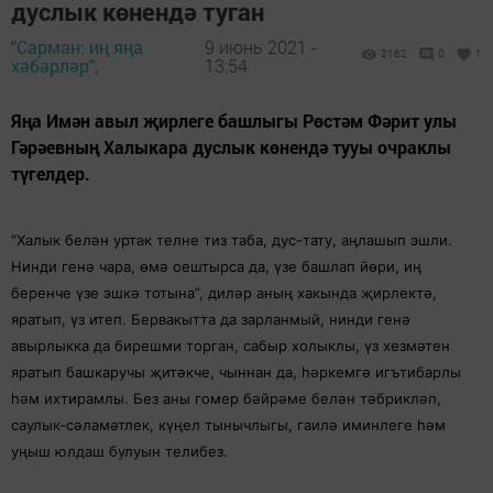
дуслык көнендә туган
"Сарман: иң яңа
9 июнь 2021 -
3162
0
1
хәбәрләр",
13:54
Яңа Имән авыл җирлеге башлыгы Рөстәм Фәрит улы
Гәрәевның Халыкара дуслык көнендә тууы очраклы
түгелдер.
“Халык белән уртак телне тиз таба, дус-тату, аңлашып эшли.
Нинди генә чара, өмә оештырса да, үзе башлап йөри, иң
беренче үзе эшкә тотына”, диләр аның хакында җирлектә,
яратып, үз итеп. Бервакытта да зарланмый, нинди генә
авырлыкка да бирешми торган, сабыр холыклы, үз хезмәтен
яратып башкаручы җитәкче, чыннан да, һәркемгә игътибарлы
һәм ихтирамлы. Без аны гомер бәйрәме белән тәбрикләп,
саулык-сәламәтлек, күңел тынычлыгы, гаилә иминлеге һәм
уңыш юлдаш булуын телибез.