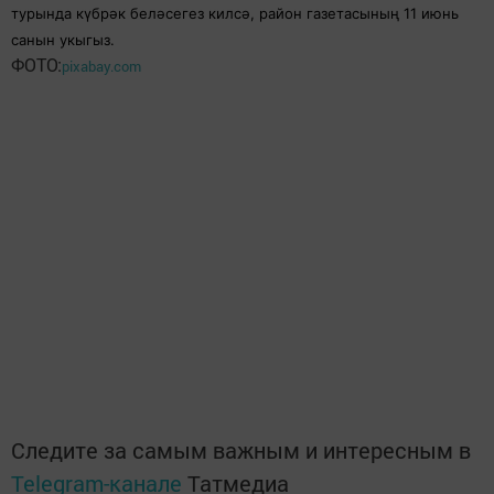
турында күбрәк беләсегез килсә, район газетасының 11 июнь
санын укыгыз.
ФОТО:
pixabay.com
Следите за самым важным и интересным в
Telegram-канале
Татмедиа