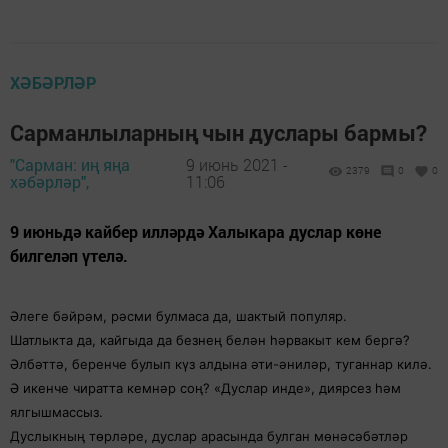
ХӘБӘРЛӘР
Сарманлыларның чын дуслары бармы?
"Сарман: иң яңа
9 июнь 2021 -
2379
0
0
хәбәрләр",
11:06
9 июньдә кайбер илләрдә Халыкара дуслар көне
билгеләп үтелә.
Әлеге бәйрәм, рәсми булмаса да, шактый популяр.
Шатлыкта да, кайгыда да безнең белән һәрвакыт кем бергә?
Әлбәттә, беренче булып күз алдына әти-әниләр, туганнар килә.
Ә икенче чиратта кемнәр соң? «Дуслар инде», диярсез һәм
ялгышмассыз.
Дуслыкның төрләре, дуслар арасында булган мөнәсәбәтләр