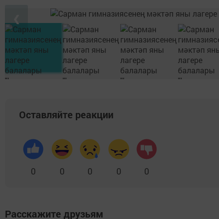
❮
Оставляйте реакции
0
0
0
0
0
Расскажите друзьям