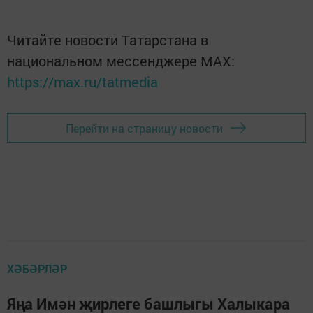
Читайте новости Татарстана в
национальном мессенджере MАХ:
https://max.ru/tatmedia
Перейти на страницу новости
ХӘБӘРЛӘР
Яңа Имән җирлеге башлыгы Халыкара