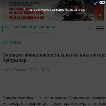
6
Автоматическое закрытие баннера через
САРМАН ЯҢАЛЫКЛАРЫ
18+
"Сарман" газетасы - Сарман районы
МӘГАРИФ
Сарман гимназиясенең мәктәп яны лагере
булдылар
автор,
9 июнь 2021 - 14:19
.
Сарман үзәк балалар китапханәсенә Сарман гимназиясен
килделәр. Балалар китапларның төрлесен күрделәр: әкия