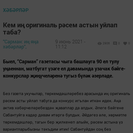
ХӘБӘРЛӘР
Кем иң оригиналь рәсем астын уйлап
таба?
"Сарман: иң яңа
9 июнь 2021 -
2906
0
0
хәбәрләр",
11:12
Быел, “Сарман” газетасы чыга башлауга 90 ел тулу
уңаеннан, матбугат үзәге ел дәвамында узачак бәйге-
конкурслар җиңүчеләренә тугыз бүләк әзерләде.
Без газета укучылар, төркемдәшләребез арасында иң оригиналь
рәсем асты уйлап табуга да конкурс игълан иткән идек. Аңа
актив хәбәрчеләребездән җаваплар да алдык. Әлеге бәйгене
Сабантуйга кадәр дәвам итәргә булдык. Әйдәгез әле, хөрмәтле
төркемдәшләр, тагын бер җилкенеп алыйк, рәсем астына үз
вариантларыбызны тәкъдим итик! Сабантуйдан соң без