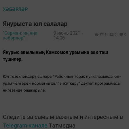
ХӘБӘРЛӘР
Янурыста юл салалар
"Сарман: иң яңа
9 июнь 2021 -
3713
0
0
хәбәрләр",
14:06
Янурыс авылының Комсомол урамына вак таш
түшиләр.
Юл төзекләндерү эшләре “Районның торак пунктларында юл-
урам челтәрен норматив хәлгә җиткерү” дәүләт программасы
нигезендә башкарыла.
Следите за самым важным и интересным в
Telegram-канале
Татмедиа