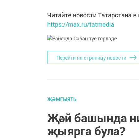
Читайте новости Татарстана 
https://max.ru/tatmedia
Перейти на страницу новости
ҖӘМГЫЯТЬ
Җәй башында ни
җыярга була?