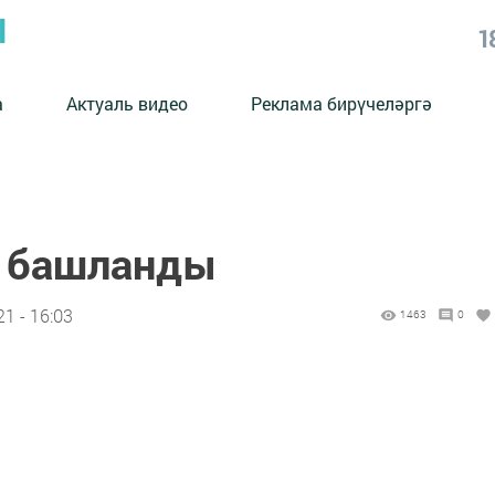
Ы
1
а
Актуаль видео
Реклама бирүчеләргә
р башланды
1 - 16:03
1463
0