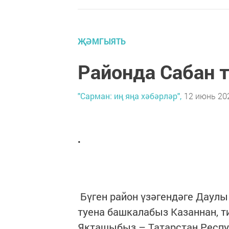
ҖӘМГЫЯТЬ
Районда Сабан т
"Сарман: иң яңа хәбәрләр",
12 июнь 202
.
Бүген район үзәгендәге Даулы
туена башкалабыз Казаннан, т
Якташыбыз – Татарстан Респу