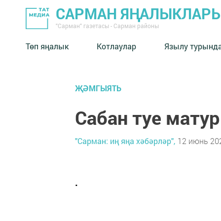
САРМАН ЯҢАЛЫКЛАР
"Сарман" газетасы - Сарман районы
Төп яңалык
Котлаулар
Язылу турынд
ҖӘМГЫЯТЬ
Сабан туе мату
"Сарман: иң яңа хәбәрләр",
12 июнь 202
.