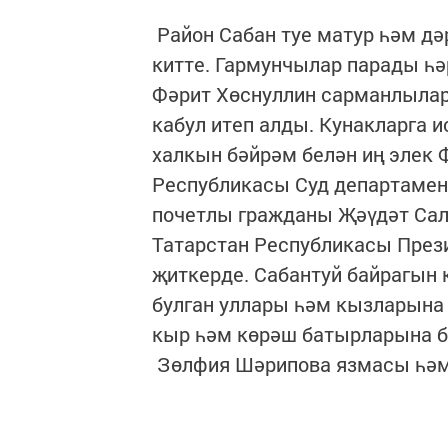
Район Сабан туе матур һәм дә
китте. Гармунчылар парады һ
Фәрит Хөснуллин сарманлылар
кабул итеп алды. Кунакларга 
халкын бәйрәм белән иң элек 
Республикасы Суд департамен
почетлы гражданы Җәүдәт Сал
Татарстан Республикасы Пре
җиткерде. Сабантуй байрагын 
булган уллары һәм кызларына 
кыр һәм көрәш батырларына б
Зөлфия Шәрипова язмасы һә