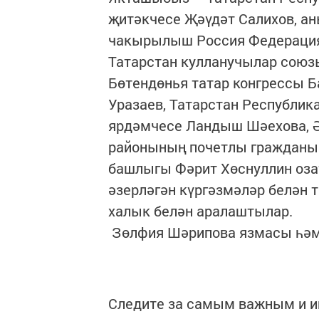
җитәкчесе Җәүдәт Салихов, а
чакырылыш Россия Федерация
Татарстан кулланучылар союз
Бөтендөнья татар конгрессы 
Уразаев, Татарстан Республи
ярдәмчесе Ландыш Шәехова, Ә
районының почетлы гражданы
башлыгы Фәрит Хөснуллин оза
әзерләгән күргәзмәләр белән
халык белән аралаштылар.
Зөлфия Шәрипова язмасы һә
Следите за самым важным и 