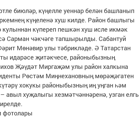
ртле биюләр, күңелле уеннар белән башланып
әркемнең күңеленә хуш килде. Район башлыгы
 кулыннан күпереп пешкән хуш исле икмәк
исә Сарман чәкчәге тапшырылды. Сабантуй
Фәрит Мөнәвир улы тәбрикләде. Ә Татарстан
ты идарәсе җитәкчесе, районыбызның
ихов Җәүдәт Миргаҗәм улы район халкына
зиденты Рөстәм Миңнехановның мөрәҗәгатен
күтәрү хокукы районыбызның иң уңган һәм
– авыл хуҗалыгы хезмәтчәннәренә, узган елг
ирелде.
м фотолары