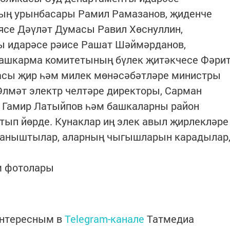
ның урынбасары Рамил Рамазанов, җиденче
се Дәүләт Думасы Равил Хөснуллин,
ы идарәсе рәисе Рашат Шәймәрданов,
Башкарма комитетының бүлек җитәкчесе Фәри
касы җир һәм милек мөнәсәбәтләре министры
лмәт электр челтәре директоры, Сарман
 Гамир Латыйпов һәм башкаларны район
тып йөрде. Кунаклар иң элек авыл җирлекләре
 таныштылар, аларның чыгышларын карадылар
м фотолары
интересным в
Telegram-канале
Татмедиа