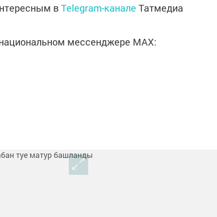
интересным в
Telegram-канале
Татмедиа
в национальном мессенджере MАХ: