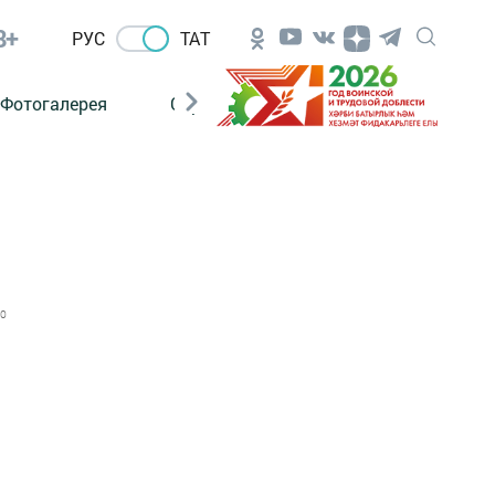
8+
РУС
ТАТ
Фотогалерея
Сораштыру
0