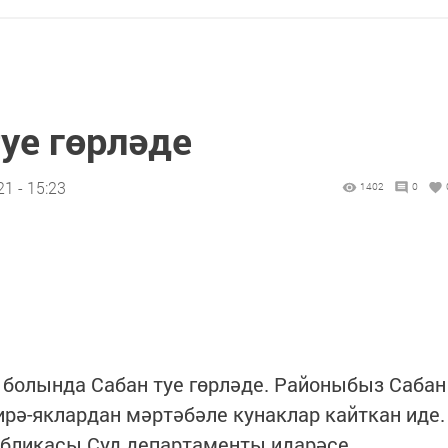
уе гөрләде
1 - 15:23
1402
0
 болында Сабан туе гөрләде. Районыбыз Сабан
ирә-яклардан мәртәбәле кунаклар кайткан иде.
бликасы Суд департаменты идарәсе