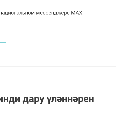
в национальном мессенджере MАХ:
нди дару үләннәрен