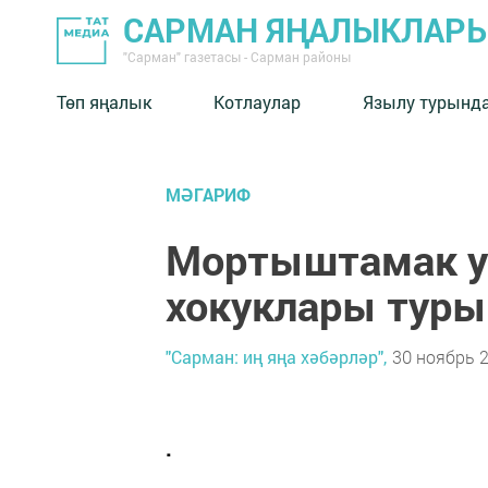
САРМАН ЯҢАЛЫКЛАР
"Сарман" газетасы - Сарман районы
Төп яңалык
Котлаулар
Язылу турынд
МӘГАРИФ
Мортыштамак у
хокуклары туры
"Сарман: иң яңа хәбәрләр",
30 ноябрь 2
.