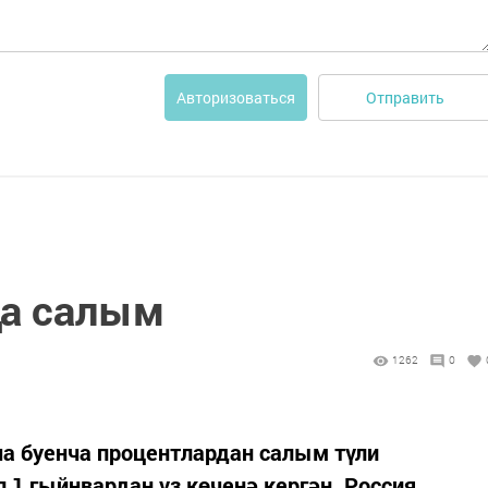
Отправить
Авторизоваться
ңа салым
1262
0
ча буенча процентлардан салым түли
 1 гыйнвардан үз көченә кергән. Россия