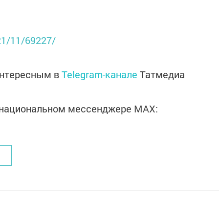
021/11/69227/
интересным в
Telegram-канале
Татмедиа
в национальном мессенджере MАХ: