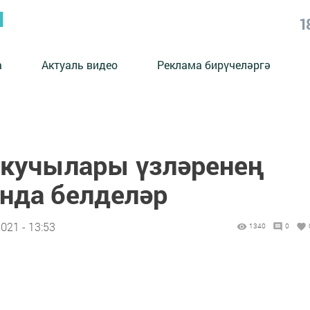
Ы
1
а
Актуаль видео
Реклама бирүчеләргә
кучылары үзләренең
нда белделәр
021 - 13:53
1340
0