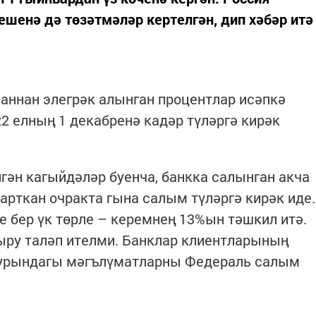
енә дә төзәтмәләр кертелгән, дип хәбәр итә
 аннан элегрәк алынган процентлар исәпкә
 елның 1 декабренә кадәр түләргә кирәк
гән кагыйдәләр буенча, банкка салынган акча
арткан очракта гына салым түләргә кирәк иде.
е бер үк төрле – керемнең 13%ын тәшкил итә.
ру таләп ителми. Банклар клиентларының
турындагы мәгълүматларны Федераль салым