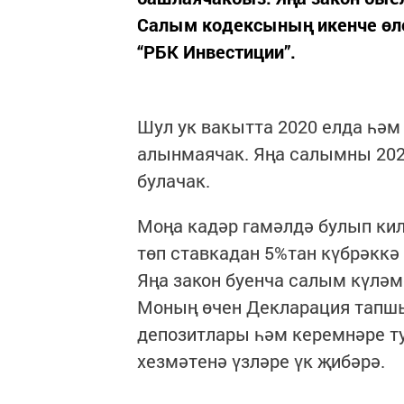
Салым кодексының икенче өлеш
“РБК Инвестиции”.
Шул ук вакытта 2020 елда һәм
алынмаячак. Яңа салымны 2022
булачак.
Моңа кадәр гамәлдә булып кил
төп ставкадан 5%тан күбрәккә 
Яңа закон буенча салым күләм
Моның өчен Декларация тапшы
депозитлары һәм керемнәре 
хезмәтенә үзләре үк җибәрә.