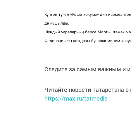
Күптән түгел «Кеше хокукы» дип исемләнгә
дә кушылды.
Шундый чараларның берсе Мортыштамак мәк
Федерациясе гражданы буларак минем хоку
Следите за самым важным и 
Читайте новости Татарстана 
https://max.ru/tatmedia