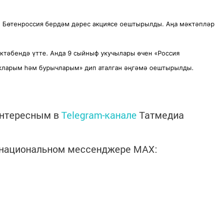
н Бөтенроссия бердәм дәрес акциясе оештырылды. Аңа мәктәпләр
тәбендә үтте. Анда 9 сыйныф укучылары өчен «Россия
кларым һәм бурычларым» дип аталган әңгәмә оештырылды.
интересным в
Telegram-канале
Татмедиа
в национальном мессенджере MАХ: