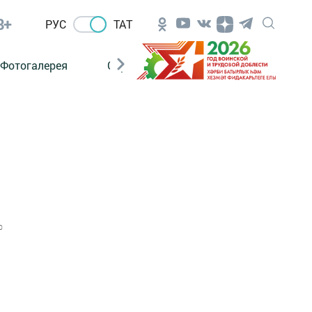
8+
РУС
ТАТ
Фотогалерея
Сораштыру
0