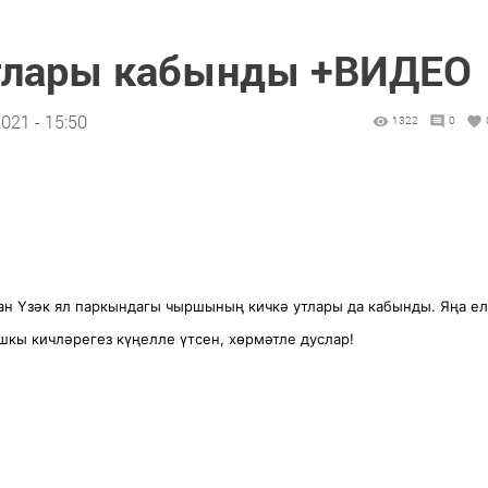
утлары кабынды +ВИДЕО
021 - 15:50
1322
0
ан Үзәк ял паркындагы чыршының кичкә утлары да кабынды. Яңа ел
шкы кичләрегез күңелле үтсен, хөрмәтле дуслар!