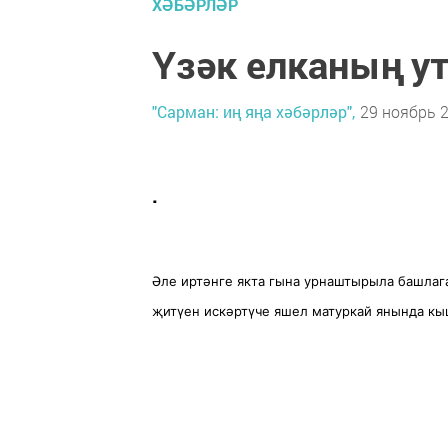
ХӘБӘРЛӘР
Үзәк елканың 
"Сарман: иң яңа хәбәрләр",
29 ноябрь 2
.
Әле иртәнге якта гына урнаштырыла башлаг
җитүен искәртүче яшел матуркай янында кы