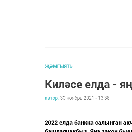
ҖӘМГЫЯТЬ
Киләсе елда - я
автор,
30 ноябрь 2021 - 13:38
2022 елда банкка салынган ак
башлаячакбыз. Яңа закон быел