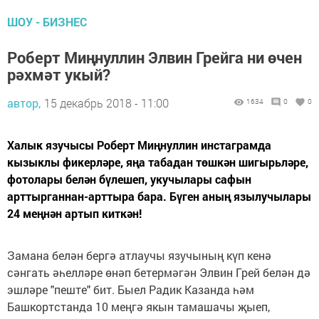
ШОУ - БИЗНЕС
Роберт Миңнуллин Элвин Грейга ни өчен
рәхмәт укый?
автор,
15 декабрь 2018 - 11:00
1634
0
0
Халык язучысы Роберт Миңнуллин инстаграмда
кызыклы фикерләре, яңа табадан төшкән шигырьләре,
фотолары белән бүлешеп, укучылары сафын
арттырганнан-арттыра бара. Бүген аның язылучылары
24 меңнән артып киткән!
Замана белән бергә атлаучы язучының күп кенә
сәнгать әһелләре өнәп бетермәгән Элвин Грей белән дә
эшләре "пеште" бит. Быел Радик Казанда һәм
Башкортстанда 10 меңгә якын тамашачы җыеп,