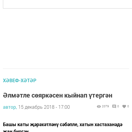
ХӘВЕФ-ХӘТӘР
Әлмәтле сөяркәсен кыйнап үтергән
автор,
15 декабрь 2018 - 17:00
2079
0
0
Башы каты җәрәхәтләнү сәбәпле, хатын хастаханәдә
җан биргән.