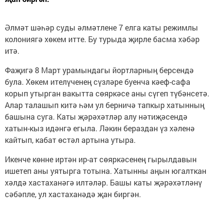
Әлмәт шәһәр суды әлмәтлене 7 елга каты режимлы
колониягә хөкем итте. Бу турыда җирле басма хәбәр
итә.
Фаҗигә 8 Март урамындагы йортларның берсендә
була. Хөкем ителүченең сүзләре буенча кәеф-сафа
корып утырган вакытта сөяркәсе аны сүгеп түбәнсетә.
Алар талашып китә һәм ул берничә тапкыр хатынның
башына суга. Каты җәрәхәтләр алу нәтиҗәсендә
хатын-кыз идәнгә егыла. Ләкин бераздан үз хәленә
кайтып, кабат өстәл артына утыра.
Икенче көнне иртән ир-ат сөяркәсенең гырылдавын
ишетеп аны уятырга тотына. Хатынны аңын югалткан
хәлдә хастаханәгә илтәләр. Башы каты җәрәхәтләнү
сәбәпле, ул хастаханәдә җан биргән.