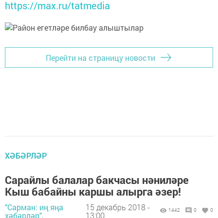
https://max.ru/tatmedia
Перейти на страницу новости
ХӘБӘРЛӘР
Сарайлы балалар бакчасы нәниләре
Кыш бабайны каршы алырга әзер!
"Сарман: иң яңа
15 декабрь 2018 -
1442
0
0
хәбәрләр",
13:00