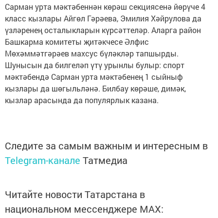
Сарман урта мәктәбеннән көрәш секциясенә йөрүче 4
класс кызлары Айгөл Гәрәева, Эмилия Хәйрулова да
үзләренең осталыкларын күрсәттеләр. Аларга район
Башкарма комитеты җитәкчесе Әлфис
Мөхәммәтгәрәев махсус бүләкләр тапшырды.
Шунысын да билгеләп үтү урынлы булыр: спорт
мәктәбендә Сарман урта мәктәбенең 1 сыйныф
кызлары да шөгыльләнә. Билбау көрәше, димәк,
кызлар арасында да популярлык казана.
Следите за самым важным и интересным в
Telegram-канале
Татмедиа
Читайте новости Татарстана в
национальном мессенджере MАХ: