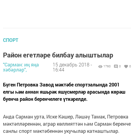
СПОРТ
Район егетләре билбау алыштылар
"Сарман: иң яңа
15 декабрь 2018 -
1760
0
0
хәбәрләр",
16:44
Бүген Петровка Завод мәктәбе спортзалында 2001
елгы һәм аннан яшьрәк яшүсмерләр арасында көрәш
буенча район беренчелеге үткәрелде.
Анда Сарман урта, Иске Кәшер, Ләшәү Тамак, Петровка
мәктәпләреннән, аграр көллияттән һәм Сарман беренче
санлы спорт мәктәбеннән укучылар катнаштылар.