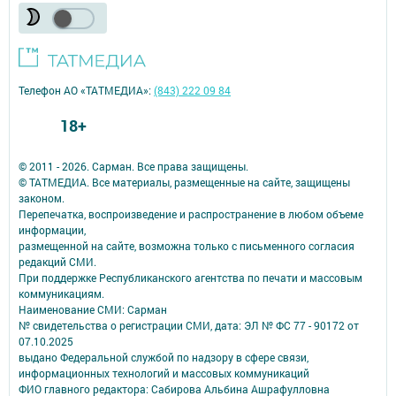
Телефон АО «ТАТМЕДИА»:
(843) 222 09 84
18+
© 2011 - 2026. Сарман. Все права защищены.
© ТАТМЕДИА. Все материалы, размещенные на сайте, защищены
законом.
Перепечатка, воспроизведение и распространение в любом объеме
информации,
размещенной на сайте, возможна только с письменного согласия
редакций СМИ.
При поддержке Республиканского агентства по печати и массовым
коммуникациям.
Наименование СМИ: Сарман
№ свидетельства о регистрации СМИ, дата: ЭЛ № ФС 77 - 90172 от
07.10.2025
выдано Федеральной службой по надзору в сфере связи,
информационных технологий и массовых коммуникаций
ФИО главного редактора: Сабирова Альбина Ашрафулловна