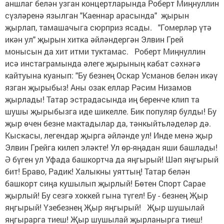
аншлаг белән узган концертларында Роберт Миңнуллин
сүзләренә язылган "Каеннар арасында" җырын
җырлап, тамашачыга сюрприз ясады. "Гомерләр үтә
икән ул" җырын хитка әйләндергән Элвин Грей
монысын да хит итми туктамас. Роберт Миңнуллин
исә инстаграмында әлеге җырының кабат сәхнәгә
кайтуына куанып: "Бу безнең Оскар Усманов белән икәү
язган җырыбыз! Аны озак еллар Рәсим Низамов
җырлады! Татар эстрадасында иң беренче клип та
шушы җырыбызга иде шикелле. Бик популяр булды! Бу
җыр өчен безне мактадылар да, тәнкыйтьләделәр дә.
Кыскасы, легендар җырга әйләнде ул! Инде менә җыр
Элвин Грейга килеп эләкте! Ул өр-яңадан яши башлады!
Ә бүген ул Уфада башкортча да яңгырый! Шәп яңгырый
бит! Браво, Радик! Халыкны уяттың! Татар белән
башкорт сиңа кушылып җырлый! Бөтен Спорт Сарае
җырлый! Бу сезгә хоккей гына түгел! Бу - безнең Җыр
яңгырый! Үзебезнең Җыр яңгырый! Җыр шушылай
яңгырарга тиеш! Җыр шушылай җырланырга тиеш!