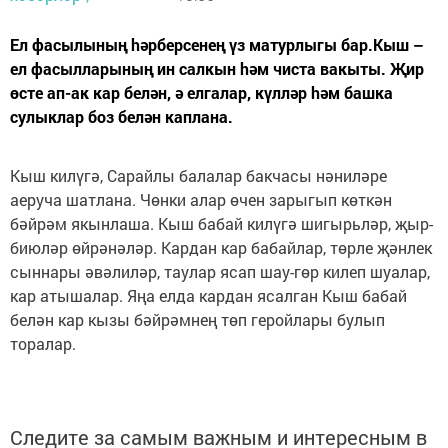
Ел фасылының hәрберсенең үз матурлыгы бар.Кыш –
ел фасылларының ин салкын hәм чиста вакыты. Җир
өсте ап-ак кар белән, ә елгалар, күлләр hәм башка
сулыклар боз белән каплана.
Кыш килүгә, Сарайлы балалар бакчасы нәниләре
аеруча шатлана. Чөнки алар өчен зарыгып көткән
бәйрәм якынлаша. Кыш бабай килүгә шигырьләр, җыр-
биюләр өйрәнәләр. Кардан кар бабайлар, төрле җәнлек
сыннары әвәлиләр, таулар ясап шау-гөр килеп шуалар,
кар атышалар. Яңа елда кардан ясалган Кыш бабай
белән кар кызы бәйрәмнең төп геройлары булып
торалар.
Следите за самым важным и интересным в