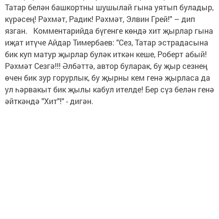
Татар белән башкортны шушылай гына уятып буладыр,
күрәсең! Рәхмәт, Радик! Рәхмәт, Элвин Грей!" – дип
язган. Комментарийда бүгенге көндә хит җырлар гына
иҗат итүче Айдар Тимербаев: "Сез, Татар эстрадасына
бик куп матур җырлар буләк иткән кеше, Роберт абый!
Рәхмәт Сезгә!!! Әлбәттә, автор буларак, бу җыр сезнең
өчен бик зур горурлык, бу җырны кем генә җырласа да
ул һәрвакыт бик җылы кабул ителде! Бер сүз белән генә
әйткәндә "Хит"!" - дигән.