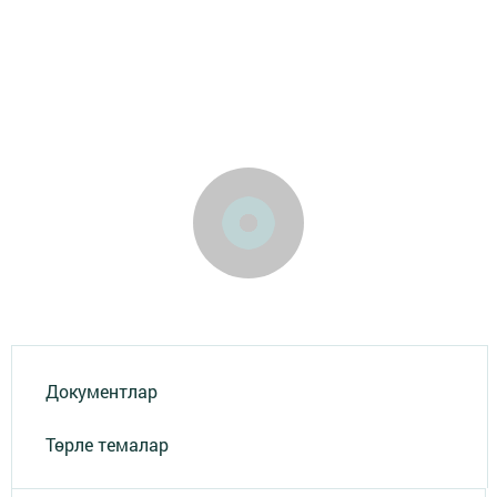
Документлар
Төрле темалар