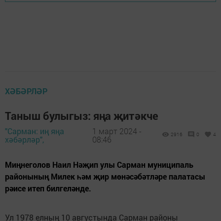
ХӘБӘРЛӘР
Таныш булыгыз: яңа җитәкче
"Сарман: иң яңа
1 март 2024 -
2916
0
4
хәбәрләр",
08:46
Миңнеголов Наил Нәҗип улы Сарман муниципаль
районының Милек һәм җир мөнәсәбәтләре палатасы
рәисе итеп билгеләнде.
Ул 1978 елның 10 августында Сарман районы