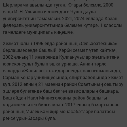
Шәрләрәмә авылында туган. Югары белемле, 2000
елда И. Н. Ульянов исемендәге Чуаш дәүләт
университетын тәмамлый. 2021, 2024 елларда Казан
федераль университетында белемен күтәрә. 1 класслы
гамәлдәге муниципаль киңәшче.
Хезмәт юлын 1995 елда районның «Сельхозтехника»
берләшмәсендә башлый. Хәрби хезмәт үтеп кайткач,
2002 елның 11 январенда Кулланучылар җәмгыятенә
юрисконсульт булып эшкә урнаша. Аннан төрле
елларда «Җәлилнефть» идарәсендә, сак оешмасында,
Сарман һөнәр училищесында, спирт заводында хезмәт
куя. 2012 елның 21 маеннан район Советының оештыру
эшләре бүлегендә баш белгеч вазифаларын башкара.
Биш айдан Наил Миңнеголовны район башлыгы
ярдәмчесе итеп билгелиләр. 2017 елның 6 мартыннан
районның Милек һәм җир мөнәсәбәтләре палатасы
рәисе урынбасары була.