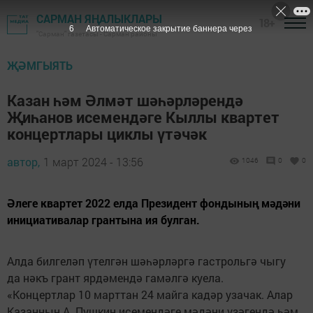
САРМАН ЯҢАЛЫКЛАРЫ
18+
5
Автоматическое закрытие баннера через
"Сарман" газетасы - Сарман районы
ҖӘМГЫЯТЬ
Казан һәм Әлмәт шәһәрләрендә
Җиһанов исемендәге Кыллы квартет
концертлары циклы үтәчәк
автор,
1 март 2024 - 13:56
1046
0
0
Әлеге квартет 2022 елда Президент фондының мәдәни
инициативалар грантына ия булган.
Алда билгеләп үтелгән шәһәрләргә гастрольгә чыгу
да нәкъ грант ярдәмендә гамәлгә куела.
«Концертлар 10 марттан 24 майга кадәр узачак. Алар
Казанның А. Пушкин исемендәге мәдәни үзәгендә һәм