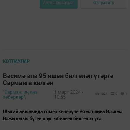
Отправить
Авторизоваться
КОТЛАУЛАР
Вәсимә апа 95 яшен билгеләп үтәргә
Сарманга килгән
"Сарман: иң яңа
1 март 2024 -
1354
0
1
хәбәрләр",
10:55
Шыгай авылында гомер кичерүче Әхмәтшина Вәсимә
Вәҗи кызы бүген олуг юбилеен билгеләп үтә.