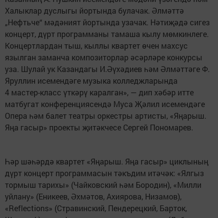
Халыклар дуслыгы йортында булачак. Әлмәттә
„Нефтьче“ мәдәният йортында узачак. Нәтиҗәдә сигез
концерт, дүрт программаны тамаша кылу мөмкинлеге.
Концертлардан тыш, кыллы квартет өчен махсус
язылган заманча композиторлар әсәрләре конкурсы
уза. Шулай ук Казандагы И.Әүхәдиев һәм Әлмәттәге Ф.
Яруллин исемендәге музыка колледжларында
4 мастер-класс үткәрү каралган», — дип хәбәр итте
матбугат конференциясендә Муса Җәлил исемендәге
Опера һәм балет театры оркестры артисты, «Яңарыш.
Яңа гасыр» проекты җитәкчесе Сергей Пономарев.
Һәр шәһәрдә квартет «Яңарыш. Яңа гасыр» циклының
дүрт концерт программасын тәкъдим итәчәк: «Ялгыз
тормыш тарихы» (Чайковский һәм Бородин), «Милли
уйлану» (Еникеев, Әхмәтов, Ахиярова, Низамов),
«Reflections» (Стравинский, Пендерецкий, Барток,