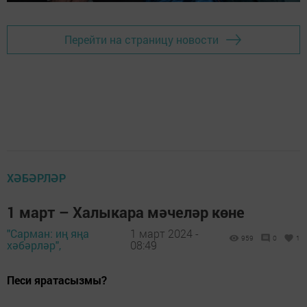
Перейти на страницу новости
ХӘБӘРЛӘР
1 март – Халыкара мәчеләр көне
"Сарман: иң яңа
1 март 2024 -
959
0
1
хәбәрләр",
08:49
Песи яратасызмы?