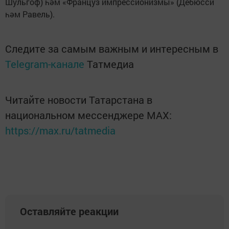
Шульгоф) һәм «Француз импрессионизмы» (Дебюсси
һәм Равель).
Следите за самым важным и интересным в
Telegram-канале
Татмедиа
Читайте новости Татарстана в
национальном мессенджере MАХ:
https://max.ru/tatmedia
Оставляйте реакции