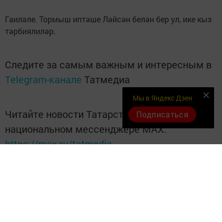
Гаиләле. Тормыш иптәше Ләйсән белән бер ул, ике кыз
тәрбиялиләр.
Следите за самым важным и интересным в
Telegram-канале
Татмедиа
Мы в Яндекс Дзен
Читайте новости Татарстана в
Подписаться
национальном мессенджере MАХ:
https://max.ru/tatmedia
Перейти на страницу новости