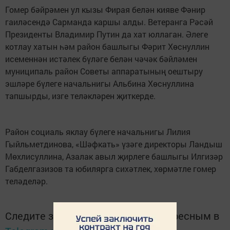
Гомер бәйрәмен ул кызы Фирая белән кияве Фәнир
гаиләсендә Сарманда каршы алды. Ветеранга Рәсәй
Президенты Владимир Путин да хат юллаган. Әлеге
котлау хатын һәм район башлыгы Фәрит Хөснуллин
исеменнән истәлек бүләге белән чәчәк бәйләмен
муниципаль район Советы аппаратының оештыру
эшләре бүлеге начальнигы Альбина Хөснуллина
тапшырды, изге теләкләрен җиткерде.
Район социаль яклау бүлеге начальнигы Лилия
Гыйльметдинова, «Шәфкать» үзәге директоры Ландыш
Мөхлисуллина, Азалак авыл җирлеге башлыгы Илгизәр
Габделгазизов та юбилярга сихәтлек, хөрмәтле гомер
теләделәр.
Следите за самым важным и интересным в