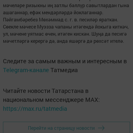
мәчеләре ризыкны иң затлы бәллүр савытлардан гына
ашаганнар, ефәк мендәрләрдә йоклаганнар.
Пәйгамбәребез Мөхәммәд с. г. в. песиләр яраткан.
Сөекле мәчесе Муэзза чапаны итәгендә йокыга киткәч,
ул, мәчене уятмас өчен, итәген кискән. Шуңа да песигә
мәчетләргә керергә дә, анда яшәргә дә рөхсәт ителә.
Следите за самым важным и интересным в
Telegram-канале
Татмедиа
Читайте новости Татарстана в
национальном мессенджере MАХ:
https://max.ru/tatmedia
Перейти на страницу новости