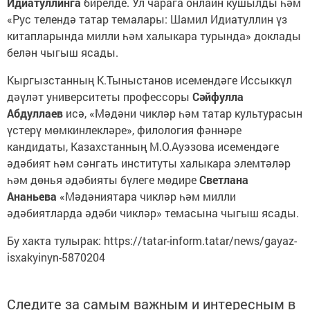
Идиатуллинга
бирелде. Ул чарага онлайн кушылды һәм
«Рус телендә татар темалары: Шамил Идиатуллин үз
китапларында милли һәм халыкара турында» доклады
белән чыгыш ясады.
Кыргызстанның К.Тыныстанов исемендәге Иссыккүл
дәүләт университеты профессоры
Сәйфулла
Абдуллаев
исә, «Мәдәни чикләр һәм татар культурасын
үстерү мөмкинлекләре», филология фәннәре
кандидаты, Казахстанның М.О.Ауэзова исемендәге
әдәбият һәм сәнгать институты халыкара элемтәләр
һәм дөнья әдәбияты бүлеге мөдире
Светлана
Ананьева
«Мәдәниятара чикләр һәм милли
әдәбиятларда әдәби чикләр» темасына чыгыш ясады.
Бу хакта тулырак: https://tatar-inform.tatar/news/gayaz-
isxakyinyn-5870204
Следите за самым важным и интересным в