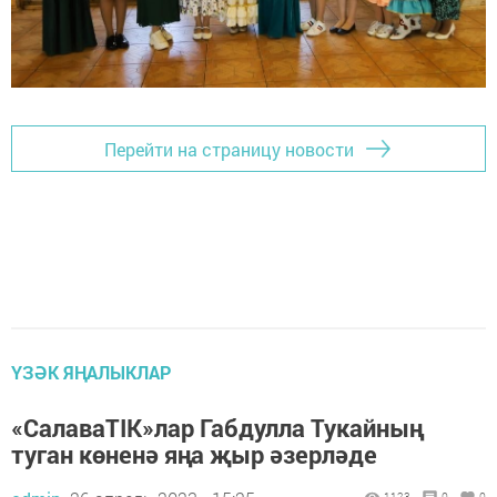
Перейти на страницу новости
ҮЗӘК ЯҢАЛЫКЛАР
«СалаваTIK»лар Габдулла Тукайның
туган көненә яңа җыр әзерләде
1123
0
0