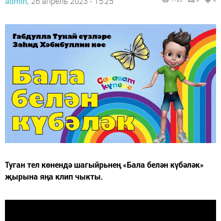
admin,
26 апрель 2023 - 15:25
Туган тел көнендә шагыйрьнең «Бала белән күбәләк»
җырына яңа клип чыкты.