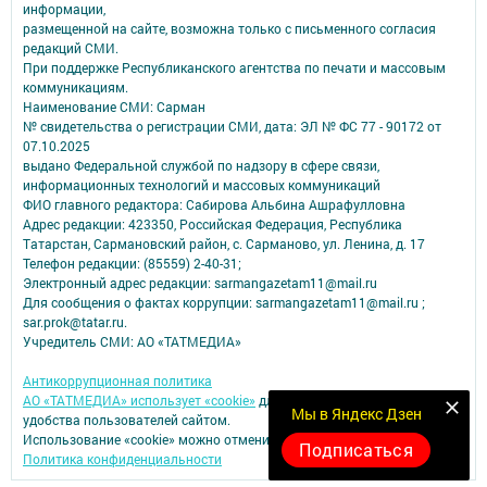
информации,
размещенной на сайте, возможна только с письменного согласия
редакций СМИ.
При поддержке Республиканского агентства по печати и массовым
коммуникациям.
Наименование СМИ: Сарман
№ свидетельства о регистрации СМИ, дата: ЭЛ № ФС 77 - 90172 от
07.10.2025
выдано Федеральной службой по надзору в сфере связи,
информационных технологий и массовых коммуникаций
ФИО главного редактора: Сабирова Альбина Ашрафулловна
Адрес редакции: 423350, Российская Федерация, Республика
Татарстан, Сармановский район, с. Сарманово, ул. Ленина, д. 17
Телефон редакции: (85559) 2-40-31;
Электронный адрес редакции: sarmangazetam11@mail.ru
Для сообщения о фактах коррупции: sarmangazetam11@mail.ru ;
sar.prok@tatar.ru.
Учредитель СМИ: АО «ТАТМЕДИА»
Антикоррупционная политика
АО «ТАТМЕДИА» использует «cookie»
для персонализации сервисов и
Мы в Яндекс Дзен
удобства пользователей сайтом.
Использование «cookie» можно отменить в настройках браузера.
Подписаться
Политика конфиденциальности