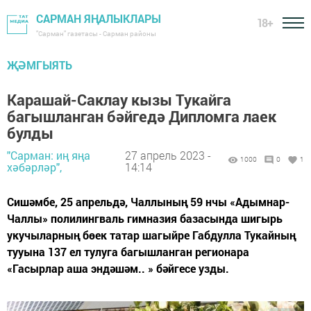
САРМАН ЯҢАЛЫКЛАРЫ
18+
"Сарман" газетасы - Сарман районы
ҖӘМГЫЯТЬ
Карашай-Саклау кызы Тукайга
багышланган бәйгедә Дипломга лаек
булды
"Сарман: иң яңа
27 апрель 2023 -
1000
0
1
хәбәрләр",
14:14
Сишәмбе, 25 апрельдә, Чаллының 59 нчы «Адымнар-
Чаллы» полилингваль гимназия базасында шигырь
укучыларның бөек татар шагыйре Габдулла Тукайның
тууына 137 ел тулуга багышланган регионара
«Гасырлар аша эндәшәм.. » бәйгесе узды.