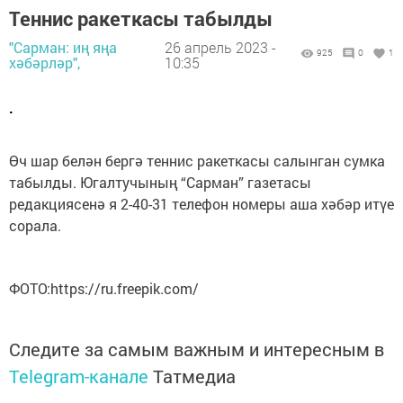
Теннис ракеткасы табылды
"Сарман: иң яңа
26 апрель 2023 -
925
0
1
хәбәрләр",
10:35
.
Өч шар белән бергә теннис ракеткасы салынган сумка
табылды. Югалтучының “Сарман” газетасы
редакциясенә я 2-40-31 телефон номеры аша хәбәр итүе
сорала.
ФОТО:https://ru.freepik.com/
Следите за самым важным и интересным в
Telegram-канале
Татмедиа