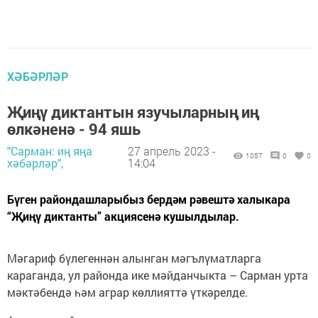
ХӘБӘРЛӘР
Җиңү диктантын язучыларның иң
өлкәненә - 94 яшь
"Сарман: иң яңа
27 апрель 2023 -
1057
0
0
хәбәрләр",
14:04
Бүген райондашларыбыз бердәм рәвештә халыкара
“Җиңү диктанты” акциясенә кушылдылар.
Мәгариф бүлегеннән алынган мәгълүматларга
караганда, ул районда ике мәйданчыкта – Сарман урта
мәктәбендә һәм аграр көллияттә үткәрелде.