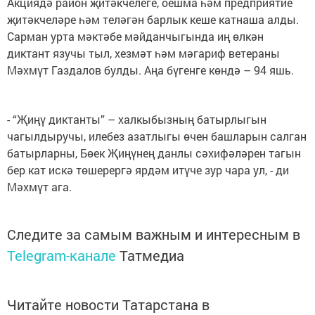
Акциядә район җитәкчелеге, оешма һәм предприятие
җитәкчеләре һәм теләгән барлык кеше катнаша алды.
Сарман урта мәктәбе мәйданчыгында иң өлкән
диктант язучы тыл, хезмәт һәм мәгариф ветераны
Мәхмүт Газдалов булды. Аңа бүгенге көндә – 94 яшь.
- “Җиңү диктанты” – халкыбызның батырлыгын
чагылдыручы, илебез азатлыгы өчен башларын салган
батырларны, Бөек Җиңүнең данлы сәхифәләрен тагын
бер кат искә төшерергә ярдәм итүче зур чара ул, - ди
Мәхмүт ага.
Следите за самым важным и интересным в
Telegram-канале
Татмедиа
Читайте новости Татарстана в