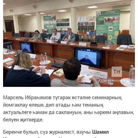
Марсель Ибраһимов түгәрәк өстәлне семинарның
йомгаклау өлеше, дип атады һәм теманың
актуальлеге һаман да саклануын, аны һәркем аңлавын,
белүен җиткерде.
Беренче булып, сүз журналист, язучы
Шамил