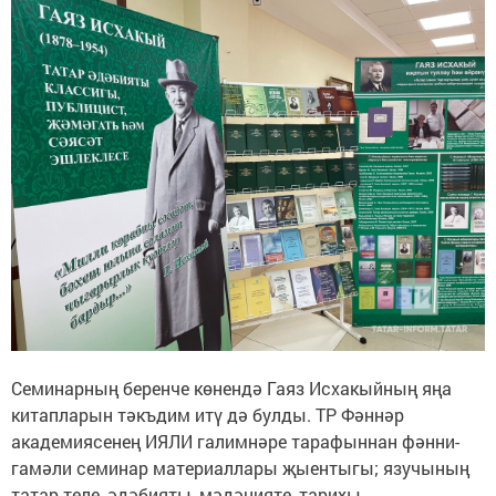
Семинарның беренче көнендә Гаяз Исхакыйның яңа
китапларын тәкъдим итү дә булды. ТР Фәннәр
академиясенең ИЯЛИ галимнәре тарафыннан фәнни-
гамәли семинар материаллары җыентыгы; язучының
татар теле, әдәбияты, мәдәнияте, тарихы