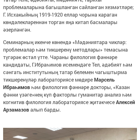
проблемаларына багышланган сайланган хезмәтләре;
Г. Исхакыйның 1919-1920 еллар чорына караган
көндәлекләреннән торган яңа китап басмалары
әзерләнгән.
Семинарның икенче көнендә «Мәдәниятара чикләр:
проблемалар һәм тикшеренү методлары» темасына
түгәрәк өстәл үтте. Чараны филология фәннәре
кандидаты, Г.Ибраһимов исемендәге Тел, әдәбият һәм
сәнгать институтының татар белемен чагыштырма
тикшеренүләр лабораториясе мөдире
Марсель
Ибраһимов
һәм филология фәннәре докторы, «Казан
фәнни үзәге»нең күп факторлы гуманитар анализ һәм
когнитив филология лабораториясе җитәкчесе
Алексей
Арзамазов
алып барды.