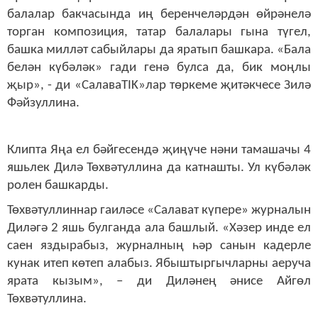
балалар бакчасында иң беренчеләрдән өйрәнелә
торган композиция, татар балалары гына түгел,
башка милләт сабыйлары да яратып башкара. «Бала
белән күбәләк» гади генә булса да, бик моңлы
җыр», - ди «СалаваTIK»лар төркеме җитәкчесе Зилә
Фәйзуллина.
Клипта Яңа ел бәйгесендә җиңүче нәни тамашачы 4
яшьлек Дилә Төхвәтуллина да катнашты. Ул күбәләк
ролен башкарды.
Төхвәтуллиннар гаиләсе «Салават күпере» журналын
Диләгә 2 яшь булганда ала башлый. «Хәзер инде ел
саен яздырабыз, журналның һәр санын кадерле
кунак итеп көтеп алабыз. Ябыштыргычларны аеруча
ярата кызым», – ди Диләнең әнисе Айгөл
Төхвәтуллина.