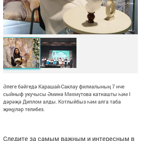
Әлеге бәйгедә Карашай-Саклау филиалының 7 нче
сыйныф укучысы Әминә Мәхмүтова катнашты һәм I
дәрәҗә Диплом алды. Котлыйбыз һәм алга таба
җиңүләр телибез.
Следите за самым важным и интересным в