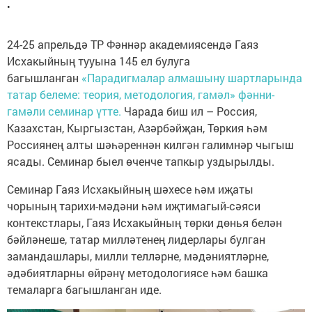
.
24-25 апрельдә ТР Фәннәр академиясендә Гаяз
Исхакыйның тууына 145 ел булуга
багышланган
«Парадигмалар алмашыну шартларында
татар белеме: теория, методология, гамәл» фәнни-
гамәли семинар үтте.
Чарада биш ил – Россия,
Казахстан, Кыргызстан, Азәрбәйҗан, Төркия һәм
Россиянең алты шәһәреннән килгән галимнәр чыгыш
ясады. Семинар быел өченче тапкыр уздырылды.
Семинар Гаяз Исхакыйның шәхесе һәм иҗаты
чорының тарихи-мәдәни һәм иҗтимагый-сәяси
контекстлары, Гаяз Исхакыйның төрки дөнья белән
бәйләнеше, татар милләтенең лидерлары булган
замандашлары, милли телләрне, мәдәниятләрне,
әдәбиятларны өйрәнү методологиясе һәм башка
темаларга багышланган иде.