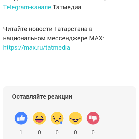
Telegram-канале
Татмедиа
Читайте новости Татарстана в
национальном мессенджере MАХ:
https://max.ru/tatmedia
Оставляйте реакции
1
0
0
0
0