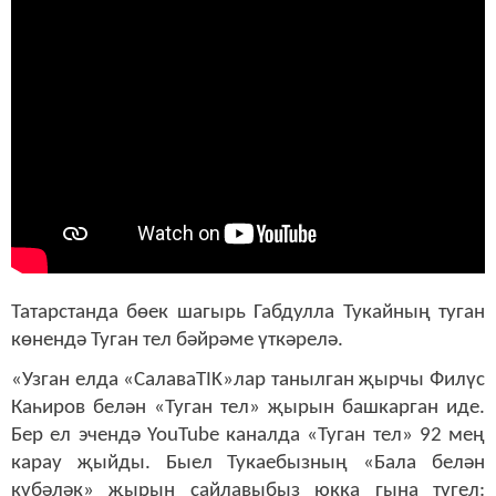
Татарстанда бөек шагырь Габдулла Тукайның туган
көнендә Туган тел бәйрәме үткәрелә.
«Узган елда «СалаваTIK»лар танылган җырчы Филүс
Каһиров белән «Туган тел» җырын башкарган иде.
Бер ел эчендә YouTube каналда «Туган тел» 92 мең
карау җыйды. Быел Тукаебызның «Бала белән
күбәләк» җырын сайлавыбыз юкка гына түгел: