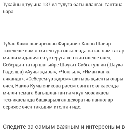
Тукайның тууына 137 ел тулуга багышланган тантана
бара.
Түбән Кама шәһәреннән Фирдәвис Ханов Шәһәр
төзелеше һәм архитектура өлкәсендә ватан һәм татар
милли мәдәниятен үстерүгә керткән өлеше өчен;
Себердән татар шагыйре Шәүкәт Сибгатуллин (Шәүкәт
Гаделша) «Аучы җыры»; «Чоңгыл»; «Иман капка
ачканда»; «Себерем-үз җирем» шигырь җыентыклары
өчен, Наилә Кумысникова рәсем сәнгате өлкәсендә
милли темага багышланган һәм күн мозаикасы
техникасында башкарылган декоратив паннолар
сериясе өчен тәкъдим ителгән иде.
Следите за самым важным и интересным в