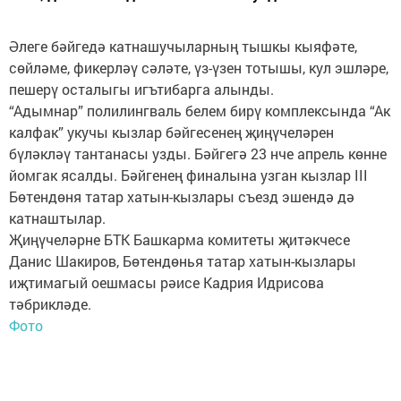
Әлеге бәйгедә катнашучыларның тышкы кыяфәте,
сөйләме, фикерләү сәләте, үз-үзен тотышы, кул эшләре,
пешерү осталыгы игътибарга алынды.
“Адымнар” полилингваль белем бирү комплексында “Ак
калфак” укучы кызлар бәйгесенең җиңүчеләрен
бүләкләү тантанасы узды. Бәйгегә 23 нче апрель көнне
йомгак ясалды. Бәйгенең финалына узган кызлар III
Бөтендөня татар хатын-кызлары съезд эшендә дә
катнаштылар.
Җиңүчеләрне БТК Башкарма комитеты җитәкчесе
Данис Шакиров, Бөтендөнья татар хатын-кызлары
иҗтимагый оешмасы рәисе Кадрия Идрисова
тәбрикләде.
Фото