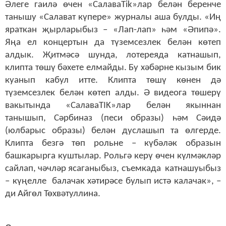
Әлеге гаилә өчен «СалаваTik»лар белән беренче
танышу «Салават күпере» журналы аша булды. «Иң
яраткан җырларыбыз – «Лап-лап» һәм «Әпипә».
Яңа ел концертын да түземсезлек белән көтеп
алдык. Җитмәсә шунда, лотереяда катнашып,
клипта төшү бәхете елмайды. Бу хәбәрне кызым бик
куанып кабул итте. Клипта төшү көнен дә
түземсезлек белән көтеп алды. Ә видеога төшерү
вакытында «СалаваTIK»лар белән якыннан
танышып, Сәрбиназ (песи образы) һәм Сәидә
(юлбарыс образы) белән дуслашып та өлгерде.
Клипта безгә төп рольне – күбәләк образын
башкарырга куштылар. Рольгә керү өчен күлмәкләр
сайлап, чәчләр ясаганыбыз, съемкада катнашуыбыз
– күңелле балачак хәтирәсе булып истә калачак», –
ди Айгөл Төхвәтуллина.