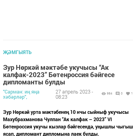
ҖӘМГЫЯТЬ
Зур Нөркәй мәктәбе укучысы “Ак
калфак-2023” Бөтенроссия бәйгесе
дипломанты булды
"Сарман: иң яңа
27 апрель 2023 -
984
0
1
хәбәрләр",
08:23
Зур Нөркәй урта мәктәбенең 10 нчы сыйныф укучысы
Махубрахманова Чулпан “Ак калфак – 2023” VI
Бөтенроссия укучы кызлар бәйгесендә, уңышлы чыгыш
ясап, дипломант дипломына лаек булды.