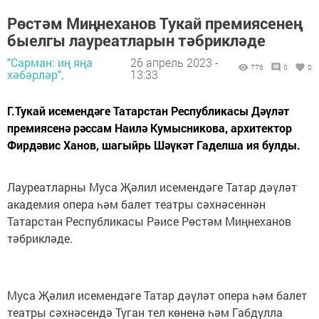
Рөстәм Миңнеханов Тукай премиясенең
быелгы лауреатларын тәбрикләде
"Сарман: иң яңа
26 апрель 2023 -
776
0
0
хәбәрләр",
13:33
Г.Тукай исемендәге Татарстан Республикасы Дәүләт
премиясенә рәссам Наилә Кумысникова, архитектор
Фирдәвис Ханов, шагыйрь Шәүкәт Гаделша ия булды.
Лауреатларны Муса Җәлил исемендәге Татар дәүләт
академия опера һәм балет театры сәхнәсеннән
Татарстан Республикасы Рәисе Рөстәм Миңнеханов
тәбрикләде.
Муса Җәлил исемендәге Татар дәүләт опера һәм балет
театры сәхнәсендә Туган тел көненә һәм Габдулла