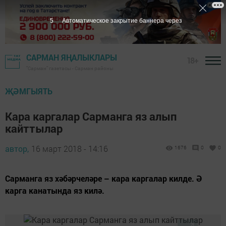
4
Автоматическое закрытие баннера через
САРМАН ЯҢАЛЫКЛАРЫ
18+
"Сарман" газетасы - Сарман районы
ҖӘМГЫЯТЬ
Кара каргалар Сарманга яз алып
кайттылар
автор,
16 март 2018 - 14:16
1676
0
0
​​​​​​​Сарманга яз хәбәрчеләре – кара каргалар килде. Ә
карга канатында яз килә.