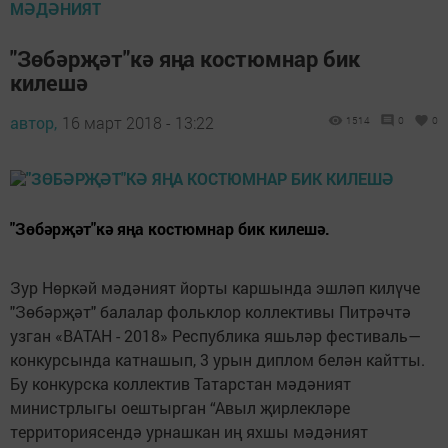
МӘДӘНИЯТ
"Зөбәрҗәт"кә яңа костюмнар бик
килешә
автор,
16 март 2018 - 13:22
1514
0
0
"Зөбәрҗәт"кә яңа костюмнар бик килешә.
Зур Нөркәй мәдәният йорты каршында эшләп килүче
"Зөбәрҗәт" балалар фольклор коллективы Питрәчтә
узган «ВАТАН - 2018» Республика яшьләр фестиваль—
конкурсында катнашып, 3 урын диплом белән кайтты.
Бу конкурска коллектив Татарстан мәдәният
министрлыгы оештырган “Авыл җирлекләре
территориясендә урнашкан иң яхшы мәдәният