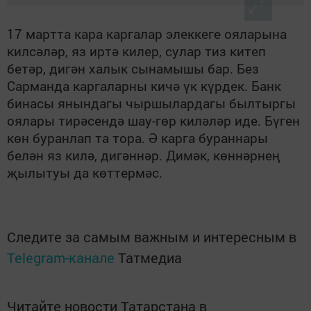
17 мартта кара каргалар элеккеге ояларына
килсәләр, яз иртә килер, сулар тиз китеп
бетәр, дигән халык сынамышы бар. Без
Сарманда каргаларны кичә үк күрдек. Банк
бинасы янындагы чыршылардагы былтыргы
оялары тирәсендә шау-гөр киләләр иде. Бүген
көн буранлап та тора. Ә карга бураннары
белән яз килә, дигәннәр. Димәк, көннәрнең
җылытуы да көттермәс.
Следите за самым важным и интересным в
Telegram-канале
Татмедиа
Читайте новости Татарстана в