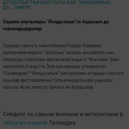
Сарман укучылары "Йолдызлык"та барысын да
сокландырдылар.
Сарман сәнгать мәктәбенең Резедә Хаҗиева
җитәкчелегендәге “Шатлык” вокаль ансамбле һәм
Миләүшә Сабитова җитәкчелегендәге “Жасмин” бию
ансамбле 4 мартта Зәй шәһәрендә үткәрелгән
“Созвездие”-“Йолдызлык” республика эстрада сәнгате
яшьләр фестиваленең гала-концертында уңышлы
чыгыш ясап, махсус призга ия булдылар.
Следите за самым важным и интересным в
Telegram-канале
Татмедиа