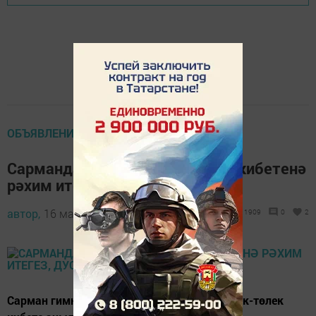
ОБЪЯВЛЕНИЯ
Сарманда "АЛИСА" азык-төлек кибетенә
рәхим итегез, дуслар!
автор,
16 март 2018 - 11:16
1909
0
2
Сарман гимназиясе каршында "АЛИСА" азык-төлек