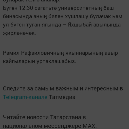
Бүген 12.30 сәгатьтә университетның баш
бинасында аның белән хушлашу булачак һәм
ул бүген туган ягында – Яхшыбай авылында
җирләнәчәк.
Рамил Рафаиловичның якыннарының авыр
кайгыларын уртаклашабыз.
Следите за самым важным и интересным в
Telegram-канале
Татмедиа
Читайте новости Татарстана в
национальном мессенджере MАХ: