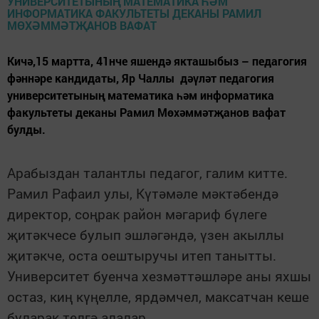
Кичә,15 мартта, 41нче яшендә якташыбыз – педагогия
фәннәре кандидаты, Яр Чаллы дәүләт педагогия
университетының математика һәм информатика
факультеты деканы Рамил Мөхәммәтҗанов вафат
булды.
Арабыздан талантлы педагог, галим китте.
Рамил Рафаил улы, Күтәмәле мәктәбендә
директор, соңрак район мәгариф бүлеге
җитәкчесе булып эшләгәндә, үзен акыллы
җитәкче, оста оештыручы итеп танытты.
Университет буенча хезмәттәшләре аны яхшы
остаз, киң күңелле, ярдәмчел, максатчан кеше
буларак телгә алалар.