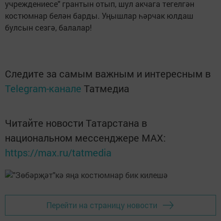
учреждениесе" грантын отып, шул акчага тегелгән
костюмнар белән барды. Уңышлар һәрчак юлдаш
булсын сезгә, балалар!
Следите за самым важным и интересным в
Telegram-канале
Татмедиа
Читайте новости Татарстана в
национальном мессенджере MАХ:
https://max.ru/tatmedia
Перейти на страницу новости