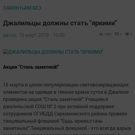
ЗАКОН ҺӘМ БЕЗ
Джалильцы должны стать "яркими"
автор,
16 март 2018 - 10:30
1963
0
0
Акция "Стань заметной!"
15 марта в целях популяризации световозвращающих
элементов на одежде в темное время суток в Джалиле
проведена акция "Стань заметной!".Учащиеся
джалильской СОШ № 2 при активной поддержке
сотрудников ОГИБДД Сармановского района провели
танцевальный флешмоб "Будь ярким,стань
заметным!".Танцевальный флешмоб - это всегда взрыв