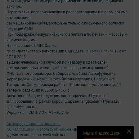
© ТАТМЕДИА. Все материалы, размещенные на сайте, защищены
законом.
Перепечатка, воспроизведение и распространение в любом объеме
информации,
размещенной на сайте, возможна только с письменного согласия
редакций СМИ.
При поддержке Республиканского агентства по печати и массовым
коммуникациям.
Наименование СМИ: Сарман
№ свидетельства о регистрации СМИ, дата: ЭЛ № ФС 77 - 90172 от
07.10.2025
выдано Федеральной службой по надзору в сфере связи,
информационных технологий и массовых коммуникаций
ФИО главного редактора: Сабирова Альбина Ашрафулловна
Адрес редакции: 423350, Российская Федерация, Республика
Татарстан, Сармановский район, с. Сарманово, ул. Ленина, д. 17
Телефон редакции: (85559) 2-40-31;
Электронный адрес редакции: sarmangazetam11@mail.ru
Для сообщения о фактах коррупции: sarmangazetam11@mail.ru ;
sar.prok@tatar.ru.
Учредитель СМИ: АО «ТАТМЕДИА»
Антикоррупционная политика
АО «ТАТМЕДИА» использует «cookie»
для персонализации сервисов и
Мы в Яндекс Дзен
удобства пользователей сайтом.