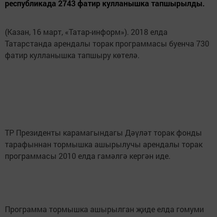
республикада 2743 фатир кулланышка тапшырылды.
(Казан, 16 март, «Татар-информ»). 2018 елда
Татарстанда арендалы торак программасы буенча 730
фатир кулланышка тапшыру көтелә.
ТР Президенты карамагындагы Дәүләт торак фонды
тарафыннан тормышка ашырылучы арендалы торак
программасы 2010 елда гамәлгә кергән иде.
Программа тормышка ашырылган җиде елда гомуми