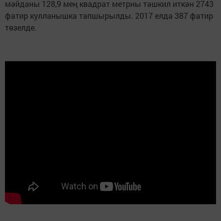
мәйданы 128,9 мең квадрат метрны тәшкил иткән 2743
фатир кулланышка тапшырылды. 2017 елда 387 фатир
төзелде.