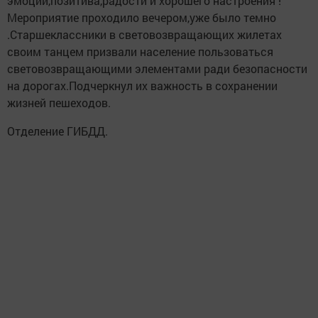
эмоций,позитива,радости и хорошего настроения !
Мероприятие проходило вечером,уже было темно
.Старшеклассники в световозвращающих жилетах
своим танцем призвали население пользоваться
световозвращающими элементами ради безопасности
на дорогах.Подчеркнул их важность в сохранении
жизней пешеходов.
Отделение ГИБДД.