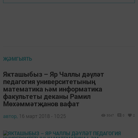
ҖӘМГЫЯТЬ
Якташыбыз – Яр Чаллы дәүләт
педагогия университетының
математика һәм информатика
факультеты деканы Рамил
Мөхәммәтҗанов вафат
автор,
16 март 2018 - 10:25
3047
0
2