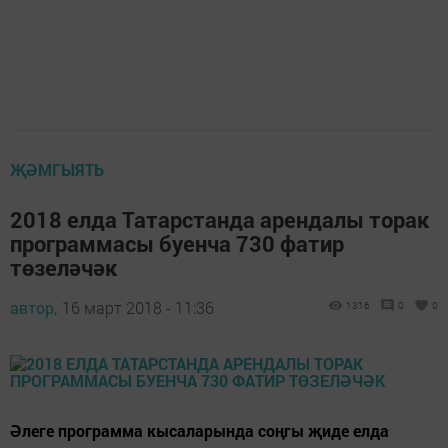
ҖӘМГЫЯТЬ
2018 елда Татарстанда арендалы торак
программасы буенча 730 фатир
төзеләчәк
автор,
16 март 2018 - 11:36
1316
0
0
Әлеге программа кысаларында соңгы җиде елда