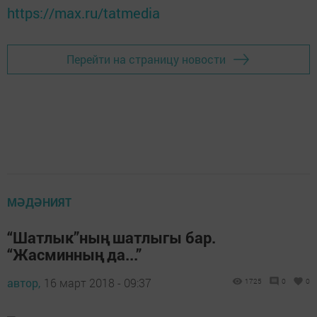
https://max.ru/tatmedia
Перейти на страницу новости
МӘДӘНИЯТ
“Шатлык”ның шатлыгы бар.
“Жасминның да...”
автор,
16 март 2018 - 09:37
1725
0
0