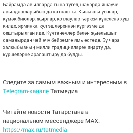
Бәйрәмдә авылларда гына түгел, шәһәрдә яшәүче
авылдашларыбыз да катнашты. Кызыклы уеннар,
күмәк биюләр, җырлар, котлаулар һәркем күңеленә хуш
килде, ярминкә, кул эшләреннән күргәзмә дә
оештырылган иде. Күчтәнәчләр белән җыелышып
самавырдан чәй эчү бәйрәмгә ямь өстәде. Бу чара
халкыбызның милли традицияләрен яңарту да,
күршеләрне аралаштыру да булды.
Следите за самым важным и интересным в
Telegram-канале
Татмедиа
Читайте новости Татарстана в
национальном мессенджере MАХ:
https://max.ru/tatmedia