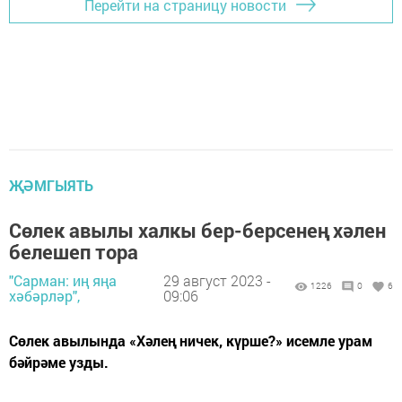
Перейти на страницу новости
ҖӘМГЫЯТЬ
Сөлек авылы халкы бер-берсенең хәлен
белешеп тора
"Сарман: иң яңа
29 август 2023 -
1226
0
6
хәбәрләр",
09:06
Сөлек авылында «Хәлең ничек, күрше?» исемле урам
бәйрәме узды.