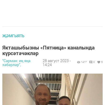
ҖӘМГЫЯТЬ
Якташыбызны «Пятница» каналында
күрсәтәчәкләр
"Сарман: иң яңа
28 август 2023 -
1417
0
5
хәбәрләр",
14:24