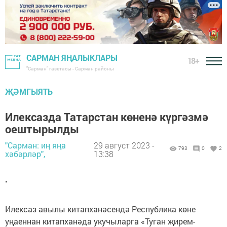
САРМАН ЯҢАЛЫКЛАРЫ
18+
"Сарман" газетасы - Сарман районы
ҖӘМГЫЯТЬ
Илексазда Татарстан көненә күргәзмә
оештырылды
"Сарман: иң яңа
29 август 2023 -
793
0
2
хәбәрләр",
13:38
.
Илексаз авылы китапханәсендә Республика көне
уңаеннан китапханәда укучыларга «Туган җирем-