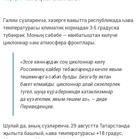
Галим сүзләренчә, хәзерге вакытта республикада һава
температурасы климатик нормадан 3-5 градуска
түбәнрәк. Моның сәбәбе — көнбатыштан килүче
циклоннар һәм атмосфера фронтлары.
«Эссе көннәрдән соң циклоннар килү
Россиянең кайбер төбәкләрендә көчле явым-
төшемнәргә сәбәп булды. Безгә бу яктан
бәхет елмайды: циклоннар алай сизелерлек
түгел, шуңа күрә бернинди катаклизмнар
да күзәтелми, явым-төшем аз», — диде
Переведенцев.
Шулай да, аның сүзләренчә, 29 августта Татарстанда
җылыта башлый, һава температурасы +18 градус,