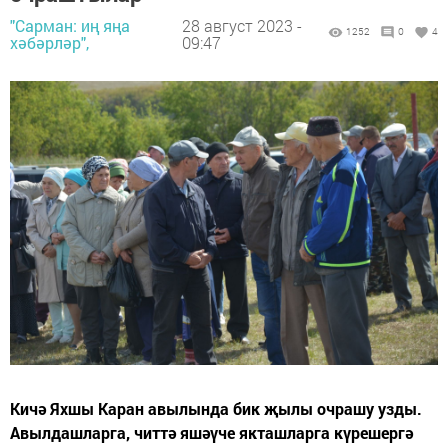
"Сарман: иң яңа
28 август 2023 -
1252
0
4
хәбәрләр",
09:47
Кичә Яхшы Каран авылында бик җылы очрашу узды.
Авылдашларга, читтә яшәүче якташларга күрешергә