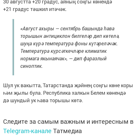
30 августта +20 градус, айның соңгы көнендә
+21 градус тәшкил итәчәк.
«Август ахыры — сентябрь башында һава
торышын антициклон билгеләр дип көтелә,
шуңа күрә температура фоны күтәреләчәк.
Температура күрсәткечләре климатик
нормага якынаячак», — дип фаразлый
синоптик.
Шул ук вакытта, Татарстанда җәйнең соңгы көне коры
һәм җылы була. Республика халкын Белем көнендә
дә шундый ук һава торышы көтә.
Следите за самым важным и интересным в
Telegram-канале
Татмедиа