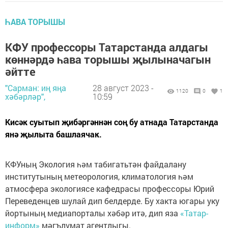
ҺАВА ТОРЫШЫ
КФУ профессоры Татарстанда алдагы
көннәрдә һава торышы җылыначагын
әйтте
"Сарман: иң яңа
28 август 2023 -
1120
0
1
хәбәрләр",
10:59
Кисәк суытып җибәргәннән соң бу атнада Татарстанда
янә җылыта башлаячак.
КФУның Экология һәм табигатьтән файдалану
институтының метеорология, климатология һәм
атмосфера экологиясе кафедрасы профессоры Юрий
Переведенцев шулай дип белдерде. Бу хакта югары уку
йортының медиапорталы хәбәр итә, дип яза
«Татар-
информ»
мәгълүмат агентлыгы.