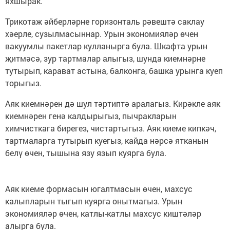
яхшырак.
Трикотаж әйберләрне горизонталь рәвештә саклау
хәерле, сузылмасыннар. Урын экономияләр өчен
вакуумлы пакетлар кулланырга була. Шкафта урын
җитмәсә, зур тартмалар алыгыз, шунда киемнәрне
тутырып, карават астына, балконга, башка урынга куеп
торыгыз.
Аяк киемнәрен дә шул тәртиптә аралагыз. Кирәкле аяк
киемнәрен генә калдырыгыз, пычракларын
химчисткага бирегез, чистартыгыз. Аяк киеме кипкәч,
тартмаларга тутырып куегыз, кайда нәрсә ятканын
белү өчен, тышына язу язып куярга була.
Аяк киеме формасын югалтмасын өчен, махсус
калыпларын тыгып куярга онытмагыз. Урын
экономияләр өчен, катлы-катлы махсус киштәләр
алырга була.