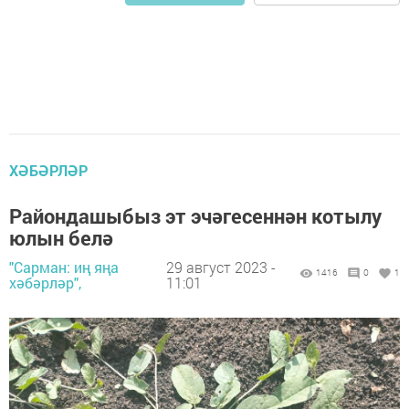
ХӘБӘРЛӘР
Райондашыбыз эт эчәгесеннән котылу
юлын белә
"Сарман: иң яңа
29 август 2023 -
1416
0
1
хәбәрләр",
11:01