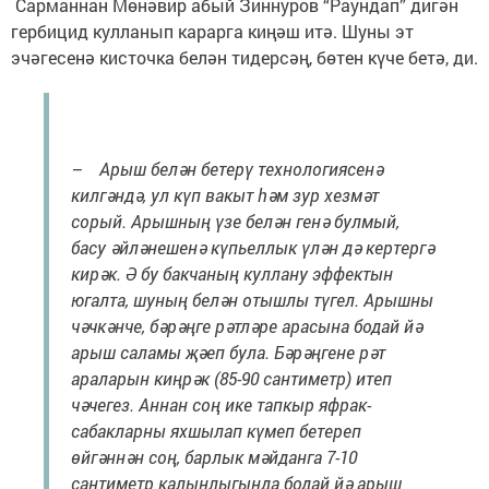
Сарманнан Мөнәвир абый Зиннуров “Раундап” дигән
гербицид кулланып карарга киңәш итә. Шуны эт
эчәгесенә кисточка белән тидерсәң, бөтен күче бетә, ди.
– Арыш белән бетерү технологиясенә
килгәндә, ул күп вакыт һәм зур хезмәт
сорый. Арышның үзе белән генә булмый,
басу әйләнешенә күпьеллык үлән дә кертергә
кирәк. Ә бу бакчаның куллану эффектын
югалта, шуның белән отышлы түгел. Арышны
чәчкәнче, бәрәңге рәтләре арасына бодай йә
арыш саламы җәеп була. Бәрәңгене рәт
араларын киңрәк (85-90 сантиметр) итеп
чәчегез. Аннан соң ике тапкыр яфрак-
сабакларны яхшылап күмеп бетереп
өйгәннән соң, барлык мәйданга 7-10
сантиметр калынлыгында бодай йә арыш