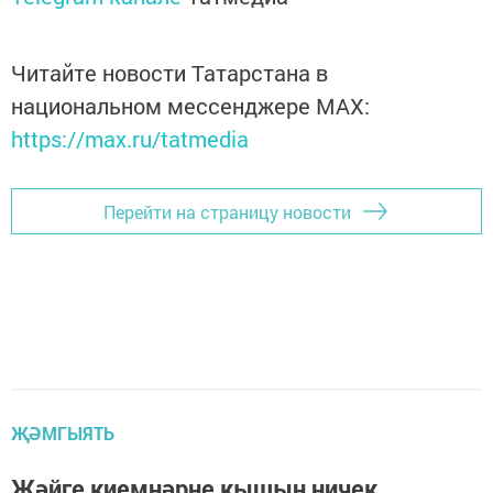
Читайте новости Татарстана в
национальном мессенджере MАХ:
https://max.ru/tatmedia
Перейти на страницу новости
ҖӘМГЫЯТЬ
Җәйге киемнәрне кышын ничек