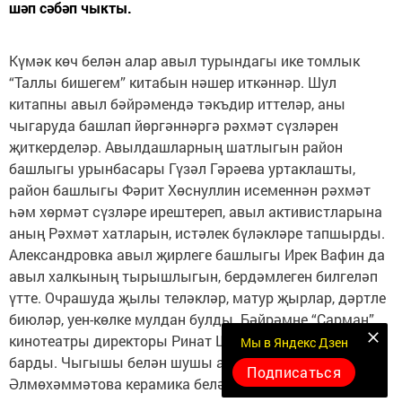
шәп сәбәп чыкты.
Күмәк көч белән алар авыл турындагы ике томлык
“Таллы бишегем” китабын нәшер иткәннәр. Шул
китапны авыл бәйрәмендә тәкъдир иттеләр, аны
чыгаруда башлап йөргәннәргә рәхмәт сүзләрен
җиткерделәр. Авылдашларның шатлыгын район
башлыгы урынбасары Гүзәл Гәрәева уртаклашты,
район башлыгы Фәрит Хөснуллин исеменнән рәхмәт
һәм хөрмәт сүзләре ирештереп, авыл активистларына
аның Рәхмәт хатларын, истәлек бүләкләре тапшырды.
Александровка авыл җирлеге башлыгы Ирек Вафин да
авыл халкының тырышлыгын, бердәмлеген билгеләп
үтте. Очрашуда җылы теләкләр, матур җырлар, дәртле
биюләр, уен-көлке мулдан булды. Бәйрәмне “Сарман”
кинотеатры директоры Ринат Шәрәфетдинов алып
Мы в Яндекс Дзен
барды. Чыгышы белән шушы авылдан булган Лилия
Подписаться
Әлмөхәммәтова керамика белән эшләү буенча мастер-