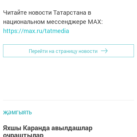
Читайте новости Татарстана в
национальном мессенджере MАХ:
https://max.ru/tatmedia
Перейти на страницу новости
ҖӘМГЫЯТЬ
Яхшы Каранда авылдашлар
очраштылар