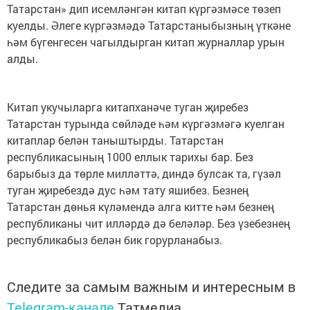
Татарстан» дип исемләнгән китап күргәзмәсе төзеп
куелды. Әлеге күргәзмәдә Татарстаныбызның үткәне
һәм бүгенгесен чагылдырган китап журналлар урын
алды.
Китап укучыларга китапханәче туган җиребез
Татарстан турында сөйләде һәм күргәзмәгә куелган
китаплар белән таныштырды. Татарстан
республикасының 1000 еллык тарихы бар. Без
барыбыз да төрле милләттә, диндә булсак та, гүзәл
туган җиребездә дус һәм тату яшибез. Безнең
Татарстан дөнья күләмендә алга китте һәм безнең
республиканы чит илләрдә дә беләләр. Без үзебезнең
республикабыз белән бик горурланабыз.
Следите за самым важным и интересным в
Telegram-канале
Татмедиа