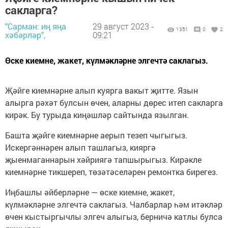
сакларга?
"Сарман: иң яңа
29 август 2023 -
1351
0
2
хәбәрләр",
09:21
Өске киемне, жакет, күлмәкләрне элгечтә саклагыз.
Җәйге киемнәрне алып куярга вакыт җитте. Язын
алырга рәхәт булсын өчен, аларны дөрес итеп сакларга
кирәк. Бу турыда киңәшләр сайтында язылган.
Башта җәйге киемнәрне аерып тезеп чыгыгыз.
Искергәннәрен алып ташлагыз, кияргә
җыенмаганнарын хәйриягә тапшырыгыз. Кирәкле
киемнәрне тикшереп, төзәтәселәрен ремонтка бирегез.
Иңбашлы әйберләрне — өске киемне, жакет,
күлмәкләрне элгечтә саклагыз. Чалбарлар һәм итәкләр
өчен кыстыргычлы элгеч алыгыз, берничә катлы булса