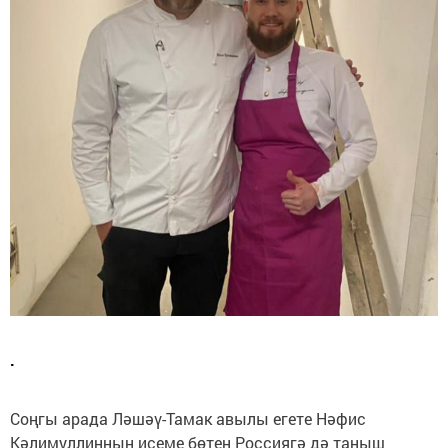
.
Соңгы арада Ләшәү-Тамак авылы егете Нәфис
Кәлимуллинның исеме бөтен Россиягә дә таныш