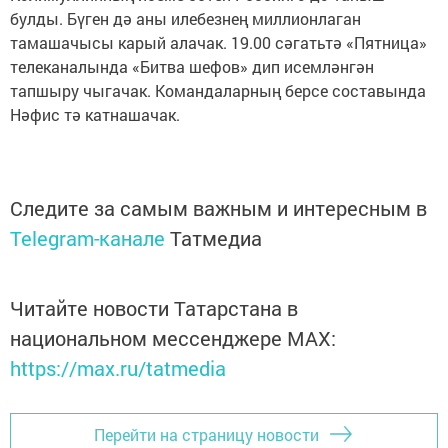
булды. Бүген дә аны илебезнең миллионлаган
тамашачысы карый алачак. 19.00 сәгатьтә «Пятница»
телеканалында «Битва шефов» дип исемләнгән
тапшыру чыгачак. Командаларның берсе составында
Нәфис тә катнашачак.
Следите за самым важным и интересным в
Telegram-канале
Татмедиа
Читайте новости Татарстана в
национальном мессенджере MАХ:
https://max.ru/tatmedia
Перейти на страницу новости