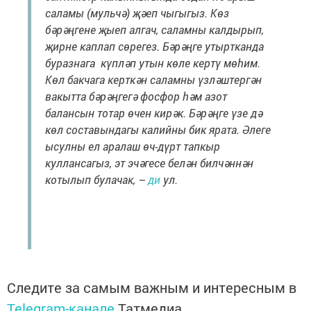
саламы (мульчә) җәеп чыгыгыз. Көз
бәрәңгене җыеп алгач, саламны калдырып,
җирне каплап сөрегез. Бәрәңге утыртканда
буразнага күпләп утын көле кертү мөһим.
Көл бакчага керткән саламны үзләштергән
вакытта бәрәңгегә фосфор һәм азот
балансын тотар өчен кирәк. Бәрәңге үзе дә
көл составындагы калийны бик ярата. Әлеге
ысулны ел аралаш өч-дүрт тапкыр
куллансагыз, эт эчәгесе белән билчәннән
котылып булачак, –
ди
ул.
Следите за самым важным и интересным в
Telegram-канале
Татмедиа