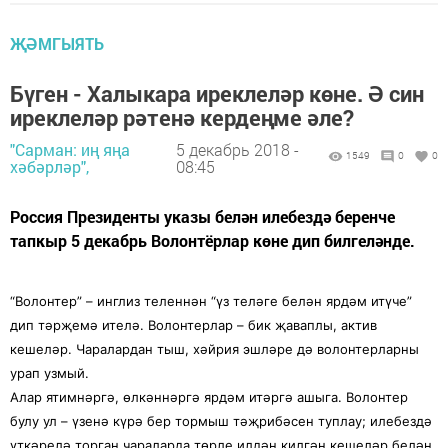
ҖӘМГЫЯТЬ
Бүген - Халыкара иреклеләр көне. Ә син
иреклеләр рәтенә кердеңме әле?
"Сарман: иң яңа
5 декабрь 2018 -
1549
0
0
хәбәрләр",
08:45
Россия Президенты указы белән илебездә беренче
тапкыр 5 декабрь Волонтёрлар көне дип билгеләнде.
“Волонтер” – инглиз теленнән “үз теләге белән ярдәм итүче”
дип
тәрҗемә ителә. Волонтерлар – бик җаваплы, актив
кешеләр. Чаралардан тыш, хәйрия эшләре дә волонтерларны
урап узмый.
Алар ятимнәргә, өлкәннәргә ярдәм итәргә ашыга. Волонтер
булу ул – үзенә күрә бер тормыш тәҗрибәсен туплау; илебездә
үткәрелә торган чараларда төрле илдән килгән кешеләр белән