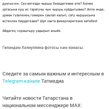
дуңгыз юк. Сез өегездә чыршы бизәдегезме әле? Бүлмә
уртасына хуш ис таратучы чын чыршы куйдыгызмы? Әллә инде,
урман гүзәленең гомерен саклап калып, сату чыршысына
өстенлек бирдегезме? Шул хакта фикерләрегезне көтәбез!
Әйдәгез, сораштыру уздырып алыйк.
Гөләндәм Хәлиуллина фотосы һәм язмасы.
Следите за самым важным и интересным в
Telegram-канале
Татмедиа
Читайте новости Татарстана в
национальном мессенджере MАХ: