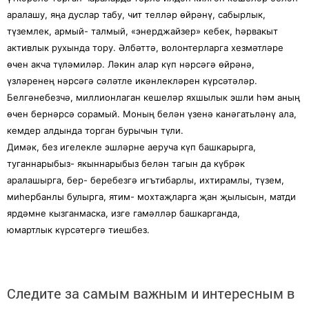
аралашу, яңа дуслар табу, чит телләр өйрәнү, сабырлык,
түземлек, армый- талмый, «энерджайзер» кебек, һәрвакыт
активлык рухында тору. Әлбәттә,
волонтерларга хезмәтләре
өчен акча түләмиләр. Ләкин алар күп нәрсәгә өйрәнә,
үзләренең нәрсәгә сәләтле икәнлекләрен күрсәтәләр.
Белгәнебезчә, миллионлаган кешеләр яхшылык эшли һәм аның
өчен бернәрсә сорамый. Моның белән үзенә канәгатьләнү ала,
кемдер алдында торган бурычын түли.
Димәк, без игелекле эшләрне аеруча күп башкарырга,
туганнарыбыз- якыннарыбыз белән тагын да күбрәк
аралашырга, бер- беребезгә
игътибарлы, ихтирамлы, түзем,
миһербанлы булырга, ятим- мохтаҗларга җан җылысын, матди
ярдәмне кызганмаска, изге гамәлләр башкарганда,
юмартлык күрсәтергә тиешбез.
Следите за самым важным и интересным в