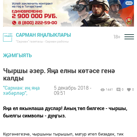
САРМАН ЯҢАЛЫКЛАРЫ
18+
"Сарман" газетасы - Сарман районы
ҖӘМГЫЯТЬ
Чыршы әзер. Яңа елны көтәсе генә
калды
"Сарман: иң яңа
5 декабрь 2018 -
1441
0
0
хәбәрләр",
09:51
Яңа ел якынлаша дуслар! Аның төп билгесе - чыршы,
быелгы символы - дуңгыз.
Күргәнегезчә, чыршыны тырышып, матур итеп бизәдек, тик