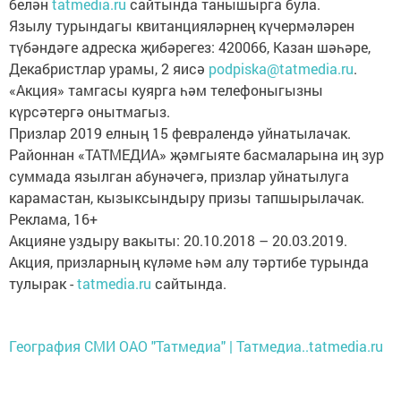
белән
tatmedia.ru
сайтында танышырга була.
Язылу турындагы квитанцияләрнең күчермәләрен
түбәндәге адреска җибәрегез: 420066, Казан шәһәре,
Декабристлар урамы, 2 яисә
podpiska@tatmedia.ru
.
«Акция» тамгасы куярга һәм телефоныгызны
күрсәтергә онытмагыз.
Призлар 2019 елның 15 февралендә уйнатылачак.
Районнан «ТАТМЕДИА» җәмгыяте басмаларына иң зур
суммада язылган абунәчегә, призлар уйнатылуга
карамастан, кызыксындыру призы тапшырылачак.
Реклама, 16+
Акцияне уздыру вакыты: 20.10.2018 – 20.03.2019.
Акция, призларның күләме һәм алу тәртибе турында
тулырак -
tatmedia.ru
сайтында.
География СМИ ОАО "Татмедиа" | Татмедиа..tatmedia.ru