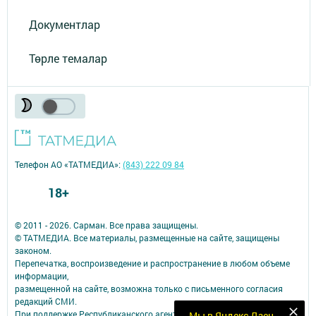
Документлар
Төрле темалар
Телефон АО «ТАТМЕДИА»:
(843) 222 09 84
18+
© 2011 - 2026. Сарман. Все права защищены.
© ТАТМЕДИА. Все материалы, размещенные на сайте, защищены
законом.
Перепечатка, воспроизведение и распространение в любом объеме
информации,
размещенной на сайте, возможна только с письменного согласия
редакций СМИ.
При поддержке Республиканского агентства по печати и массовым
Мы в Яндекс Дзен