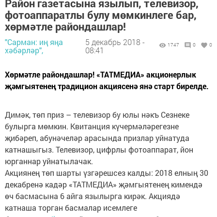
Район газетасына язылып, телевизор,
фотоаппаратлы булу мөмкинлеге бар,
хөрмәтле райондашлар!
"Сарман: иң яңа
5 декабрь 2018 -
1747
0
0
хәбәрләр",
08:41
Хөрмәтле райондашлар! «ТАТМЕДИА» акционерлык
җәмгыятенең традицион акциясенә янә старт бирелде.
Димәк, төп приз – телевизор бу юлы нәкъ Сезнеке
булырга мөмкин. Квитанция күчермәләрегезне
җибәреп, абунәчеләр арасында призлар уйнатуда
катнашыгыз. Телевизор, цифрлы фотоаппарат, йон
юрганнар уйнатылачак.
Акциянең төп шарты үзгәрешсез калды: 2018 елның 30
декабренә кадәр «ТАТМЕДИА» җәмгыятенең кимендә
өч басмасына 6 айга язылырга кирәк. Акциядә
катнаша торган басмалар исемлеге