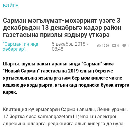
БӘЙГЕ
Сарман мәгълүмат-мөхәррият үзәге 3
декабрьдән 13 декабрьгә кадәр район
газетасына призлы яздыру үткәрә
"Сарман: иң яңа
5 декабрь 2018 -
1656
0
1
хәбәрләр",
08:48
Шарты: шушы вакыт аралыгында “Сарман” яисә
“Новый Сарман” газетасына 2019 елның беренче
яртыеллыгына язылырга һәм бер мөмкинлеге чикле
кешене дә яздырырга, ягъни аңа подписка бүләк итәргә
кирәк.
Квитанция күчермәләрен Сарман авылы, Ленин урамы,
17 йортка яисә sarmangazetam11@mail.ru электрон
адресына юлларга, редакциягә алып килергә дә була.