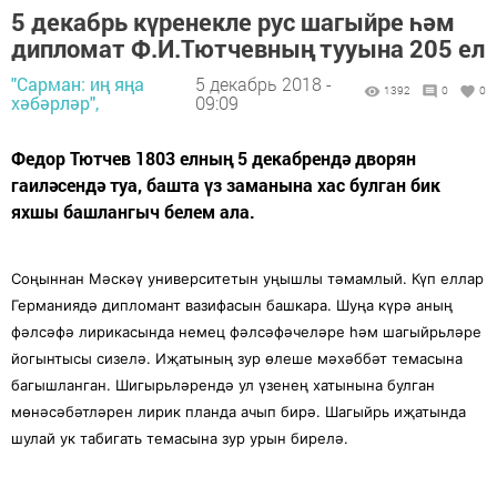
5 декабрь күренекле рус шагыйре һәм
дипломат Ф.И.Тютчевның тууына 205 ел
"Сарман: иң яңа
5 декабрь 2018 -
1392
0
0
хәбәрләр",
09:09
Федор Тютчев 1803 елның 5 декабрендә дворян
гаиләсендә туа, башта үз заманына хас булган бик
яхшы башлангыч белем ала.
Соңыннан Мәскәү университетын уңышлы тәмамлый. Күп еллар
Германиядә дипломант вазифасын башкара. Шуңа күрә аның
фәлсәфә лирикасында немец фәлсәфәчеләре һәм шагыйрьләре
йогынтысы сизелә. Иҗатының зур өлеше мәхәббәт темасына
багышланган. Шигырьләрендә ул үзенең хатынына булган
мөнәсәбәтләрен лирик планда ачып бирә. Шагыйрь иҗатында
шулай ук табигать темасына зур урын бирелә.