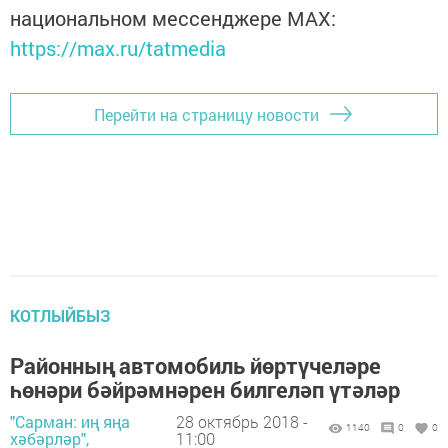
национальном мессенджере MАХ:
https://max.ru/tatmedia
Перейти на страницу новости
КОТЛЫЙБЫЗ
Районның автомобиль йөртүчеләре
һөнәри бәйрәмнәрен билгеләп үтәләр
"Сарман: иң яңа
28 октябрь 2018 -
1140
0
0
хәбәрләр",
11:00