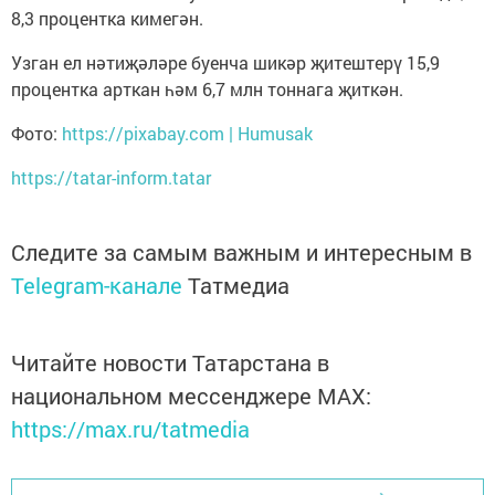
8,3 процентка кимегән.
Узган ел нәтиҗәләре буенча шикәр җитештерү 15,9
процентка арткан һәм 6,7 млн тоннага җиткән.
Фото:
https://pixabay.com | Humusak
https://tatar-inform.tatar
Следите за самым важным и интересным в
Telegram-канале
Татмедиа
Читайте новости Татарстана в
национальном мессенджере MАХ:
https://max.ru/tatmedia