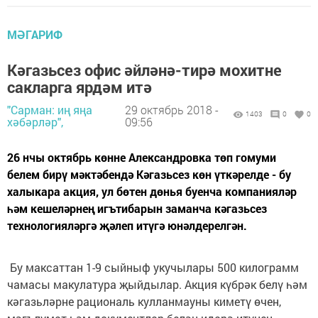
МӘГАРИФ
Кәгазьсез офис әйләнә-тирә мохитне
сакларга ярдәм итә
"Сарман: иң яңа
29 октябрь 2018 -
1403
0
0
хәбәрләр",
09:56
26 нчы октябрь көнне Александровка төп гомуми
белем бирү мәктәбендә Кәгазьсез көн үткәрелде - бу
халыкара акция, ул бөтен дөнья буенча компанияләр
һәм кешеләрнең игътибарын заманча кәгазьсез
технологияләргә җәлеп итүгә юнәлдерелгән.
Бу максаттан 1-9 сыйныф укучылары 500 килограмм
чамасы макулатура җыйдылар. Акция күбрәк белү һәм
кәгазьләрне рациональ кулланмауны киметү өчен,