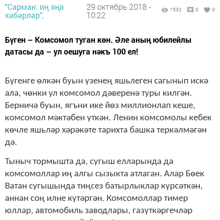
"Сарман: иң яңа
29 октябрь 2018 -
1532
0
0
хәбәрләр",
10:22
Бүген – Комсомол туган көн. Әле аның юбилейлы
датасы да – ул оешуга нәкъ 100 ел!
Бүгенге өлкән буын үзенең яшьлеген сагынып искә
ала, чөнки ул комсомол дәверенә туры килгән.
Берничә буын, ягъни ике йөз миллионлап кеше,
комсомол мәктәбен үткән. Ленин комсомолы кебек
көчле яшьләр хәрәкәте тарихта башка теркәлмәгән
дә.
Тыныч тормышта да, сугыш елларында да
комсомоллар иң алгы сызыкта атлаган. Алар Бөек
Ватан сугышында тиңсез батырлыклар күрсәткән,
аннан соң илне күтәргән. Комсомоллар тимер
юллар, автомобиль заводлары, газүт­кәргечләр