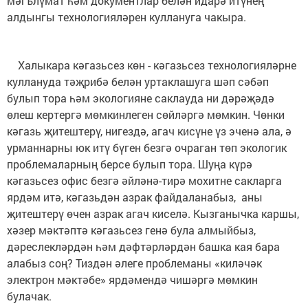
мәгълүмат һәм документлар белән идарә итүнең
алдынгы технологияләрен куллануга чакыра.
Халыкара кәгазьсез көн - кәгазьсез технологияләрне
куллануда тәҗрибә белән уртаклашуга шәп сәбәп
булып тора һәм экологияне саклауда ни дәрәҗәдә
өлеш кертергә мөмкинлеген сөйләргә мөмкин. Чөнки
кәгазь җитештерү, нигездә, агач кисүне үз эченә ала, ә
урманнарны юк итү бүген безгә очраган төп экологик
проблемаларның берсе булып тора. Шуңа күрә
кәгазьсез офис безгә әйләнә-тирә мохитне сакларга
ярдәм итә, кәгазьдән азрак файдаланабыз, аны
җитештерү өчен азрак агач киселә. Кызганычка каршы,
хәзер мәктәптә кәгазьсез генә була алмыйбыз,
дәреслекләрдән һәм дәфтәрләрдән башка кая бара
алабыз соң? Тиздән әлеге проблеманы «киләчәк
электрон мәктәбе» ярдәмендә чишәргә мөмкин
булачак.