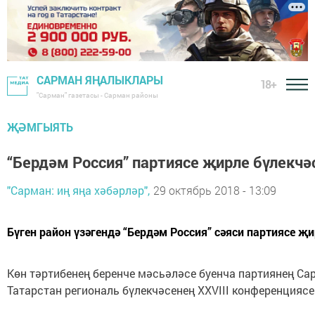
САРМАН ЯҢАЛЫКЛАРЫ
18+
"Сарман" газетасы - Сарман районы
ҖӘМГЫЯТЬ
“Бердәм Россия” партиясе җирле бүлекчә
"Сарман: иң яңа хәбәрләр",
29 октябрь 2018 - 13:09
Бүген район үзәгендә “Бердәм Россия” сәяси партиясе җ
Көн тәртибенең беренче мәсьәләсе буенча партиянең С
Татарстан региональ бүлекчәсенең XXVIII конференцияс