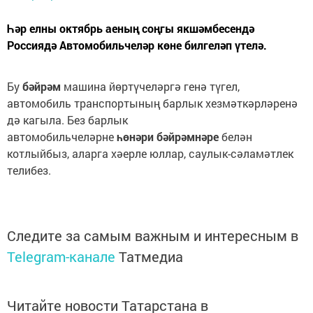
Һәр елны октябрь аеның соңгы якшәмбесендә
Россиядә Автомобильчеләр көне билгеләп үтелә.
Бу
бәйрәм
машина йөртүчеләргә генә түгел,
автомобиль транспортының барлык хезмәткәрләренә
дә кагыла. Без барлык
автомобильчеләрне
һөнәри
бәйрәмнәре
белән
котлыйбыз, аларга хәерле юллар, саулык-сәламәтлек
телибез.
Следите за самым важным и интересным в
Telegram-канале
Татмедиа
Читайте новости Татарстана в