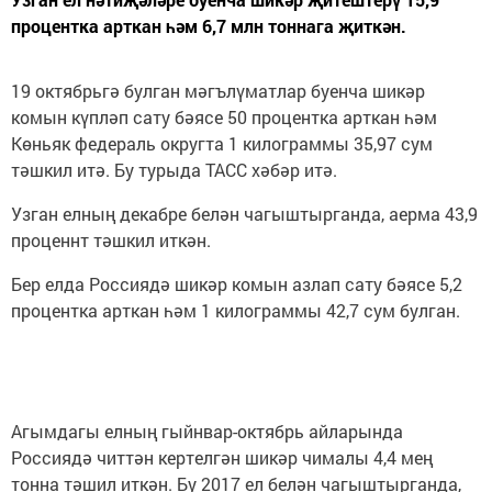
процентка арткан һәм 6,7 млн тоннага җиткән.
19 октябрьгә булган мәгълүматлар буенча шикәр
комын күпләп сату бәясе 50 процентка арткан һәм
Көньяк федераль округта 1 килограммы 35,97 сум
тәшкил итә. Бу турыда ТАСС хәбәр итә.
Узган елның декабре белән чагыштырганда, аерма 43,9
проценнт тәшкил иткән.
Бер елда Россиядә шикәр комын азлап сату бәясе 5,2
процентка арткан һәм 1 килограммы 42,7 сум булган.
Агымдагы елның гыйнвар-октябрь айларында
Россиядә читтән кертелгән шикәр чималы 4,4 мең
тонна тәшил иткән. Бу 2017 ел белән чагыштырганда,