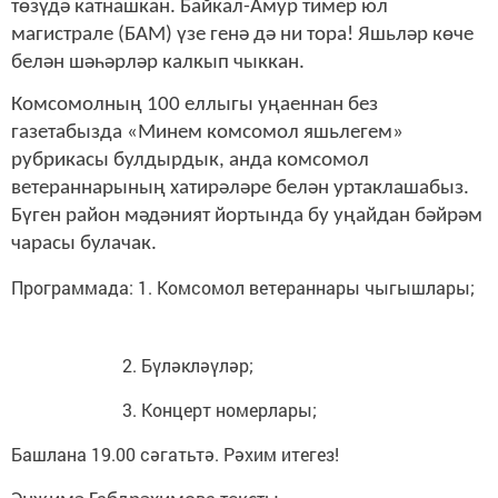
төзүдә катнашкан. Байкал-Амур тимер юл
магистрале (БАМ) үзе генә дә ни тора! Яшьләр көче
белән шә­һәрләр калкып чыккан.
Комсомолның 100 еллыгы уңаеннан без
газетабызда «Минем комсомол яшьлегем»
рубрикасы булдырдык, анда комсомол
ветераннарының хатирәләре белән уртаклашабыз.
Бүген район мәдәният йортында бу уңайдан бәйрәм
чарасы булачак.
Программада: 1. Комсомол ветераннары чыгышлары;
2. Бүләкләүләр;
3. Концерт номерлары;
Башлана 19.00 сәгатьтә. Рәхим итегез!