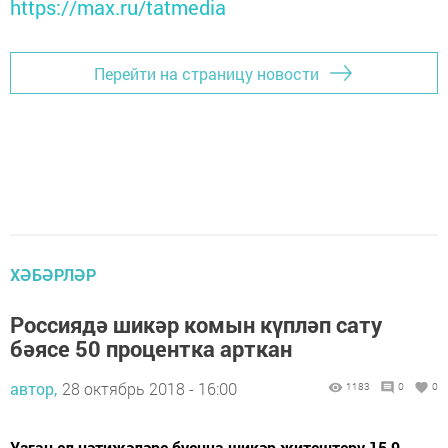
https://max.ru/tatmedia
Перейти на страницу новости
ХӘБӘРЛӘР
Россиядә шикәр комын күпләп сату
бәясе 50 процентка арткан
автор,
28 октябрь 2018 - 16:00
1183
0
0
Узган ел нәтиҗәләре буенча шикәр җитештерү 15,9