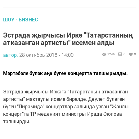
ШОУ - БИЗНЕС
Эстрада җырчысы Иркә "Татарстанның
атказанган артисты" исемен алды
автор,
28 октябрь 2018 - 14:00
1246
0
0
Мәртәбәле бүләк аңа бүген концертта тапшырылды.
Эстрада җырчысы Иркәгә "Татарстаның атказанган
артисты" мактаулы исеме бирелде. Дәүләт бүләген
бүген "Пирамида" концертлар залында узган "Җанлы
концерт"та ТР мәдәният министры Ирада Әюпова
тапшырды.