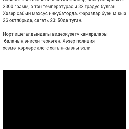
2300 грамм, ә тән температурасы 32 градус булган.
Хәзер сабый махсус инкубаторда. Фаразлар буенча кыз
26 октябрьдә, сәгать 23: 50дә туган.
Йорт ишегалдындагы видеокүзәтү камералары
баланың әнисен теркәгән. Хәзер полиция
хезмәткәрләре әлеге хатын-кызны эзли.