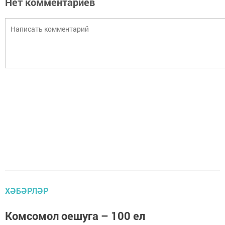
Нет комментариев
ХӘБӘРЛӘР
Комсомол оешуга – 100 ел