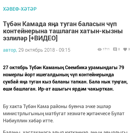
ХӘВЕФ-ХӘТӘР
Түбән Камада яңа туган баласын чүп
контейнерына ташлаган хатын-кызны
эзлиләр [+ВИДЕО]
автор,
29 октябрь 2018 - 09:15
1711
0
3
27 октябрь Түбән Каманың Сөембикә урамындагы 79
номерлы йорт ишегалдының чүп контейнерында
сукбай яңа туган кыз баланы тапкан. Бала нык туңган,
өши башлаган. Ир-ат ашыгыч ярдәм чакырткан.
Бу хакта Түбән Кама районы буенча эчке эшләр
министрлыгының матбугат хезмәте җитәкчесе Булат
Нәбиуллин хәбәр итте.
Баланы хастаханәгә алып киткәннәр, аның авырлыгы