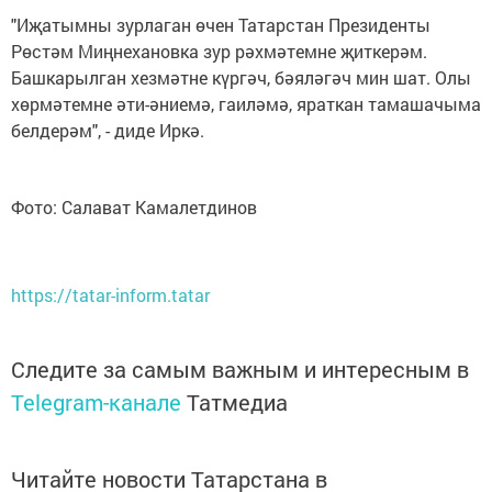
"Иҗатымны зурлаган өчен Татарстан Президенты
Рөстәм Миңнехановка зур рәхмәтемне җиткерәм.
Башкарылган хезмәтне күргәч, бәяләгәч мин шат. Олы
хөрмәтемне әти-әниемә, гаиләмә, яраткан тамашачыма
белдерәм", - диде Иркә.
Фото: Салават Камалетдинов
https://tatar-inform.tatar
Следите за самым важным и интересным в
Telegram-канале
Татмедиа
Читайте новости Татарстана в