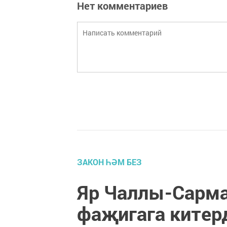
Нет комментариев
ЗАКОН ҺӘМ БЕЗ
Яр Чаллы-Сарм
фаҗигага китер