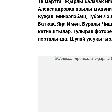
18 мартта "Җырлы балачак иле
Александровка авылы мәдәни
Куҗак, Минзәләбаш, Түбән Ләш
Баткак, Яңа Имән, Буралы Чи
катнаштылар. Тулырак фоторе
порталында. Шулай ук укыгыз