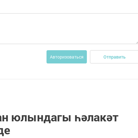
Отправить
Авторизоваться
ан юлындагы һәлакәт
де