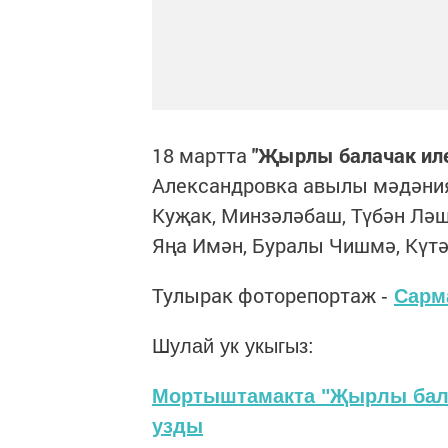
18 мартта
"Җырлы балачак ил
Александровка авылы мәдәни
Куҗак, Минзәләбаш, Түбән Ләш
Яңа Имән, Буралы Чишмә, Күт
Тулырак фоторепортаж
-
Сарм
Шулай ук укыгыз:
Мортыштамакта "Җырлы балач
узды