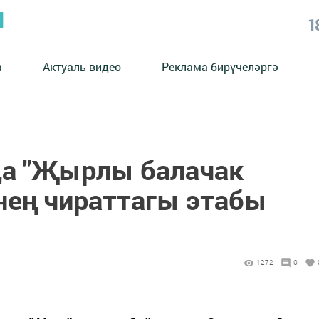
Ы
1
а
Актуаль видео
Реклама бирүчеләргә
да "Җырлы балачак
енең чираттагы этабы
1272
0