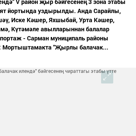
ндә" V район җыр бәйгесенең 3 зона этабы
ят йортында уздырылды. Анда Сарайлы,
әү, Иске Кәшер, Яхшыбай, Урта Кәшер,
шмә, Күтәмәле авылларыннан балалар
портаж - Сарман муниципаль районы
: Мортыштамакта "Җырлы балачак...