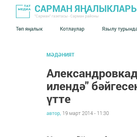
САРМАН ЯҢАЛЫКЛАР
"Сарман" газетасы - Сарман районы
Төп яңалык
Котлаулар
Язылу турынд
МӘДӘНИЯТ
Александровка
илендә" бәйгес
үтте
автор,
19 март 2014 - 11:30