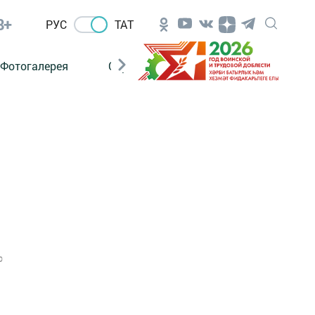
8+
РУС
ТАТ
Фотогалерея
Сораштыру
0