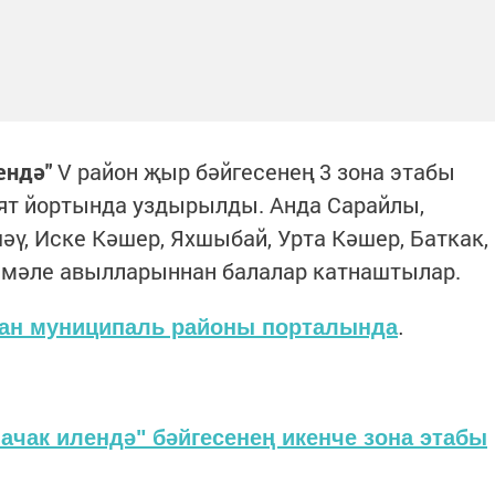
ендә"
V район җыр бәйгесенең 3 зона этабы
ят йортында уздырылды. Анда Сарайлы,
әү, Иске Кәшер, Яхшыбай, Урта Кәшер, Баткак,
әмәле авылларыннан балалар катнаштылар.
ан муниципаль районы порталында
.
ак илендә" бәйгесенең икенче зона этабы