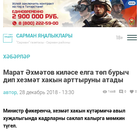
САРМАН ЯҢАЛЫКЛАРЫ
18+
"Сарман" газетасы - Сарман районы
ХӘБӘРЛӘР
Марат Әхмәтов киләсе елга төп бурыч
дип хезмәт хакын арттыруны атады
автор,
28 декабрь 2018 - 13:30
1448
0
0
Министр фикеренчә, хезмәт хакын күтәрмичә авыл
хуҗалыгында кадрларны саклап калырга мөмкин
түгел.