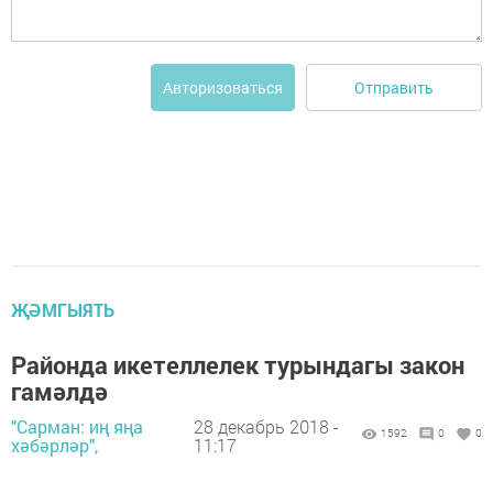
Отправить
Авторизоваться
ҖӘМГЫЯТЬ
Районда икетеллелек турындагы закон
гамәлдә
"Сарман: иң яңа
28 декабрь 2018 -
1592
0
0
хәбәрләр",
11:17