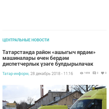
ЦЕНТРАЛЬНЫЕ НОВОСТИ
Татарстанда район «ашыгыч ярдәм»
машиналары өчен бердәм
диспетчерлык үзәге булдырылачак
Татар-информ,
28 декабрь 2018 - 11:16
1656
0
0