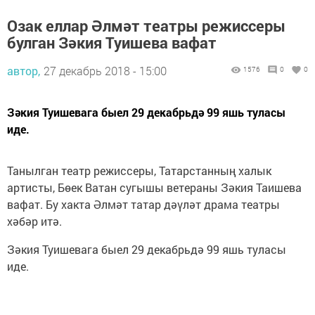
Озак еллар Әлмәт театры режиссеры
булган Зәкия Туишева вафат
автор,
27 декабрь 2018 - 15:00
1576
0
0
Зәкия Туишевага быел 29 декабрьдә 99 яшь туласы
иде.
Танылган театр режиссеры, Татарстанның халык
артисты, Бөек Ватан сугышы ветераны Зәкия Таишева
вафат. Бу хакта Әлмәт татар дәүләт драма театры
хәбәр итә.
Зәкия Туишевага быел 29 декабрьдә 99 яшь туласы
иде.