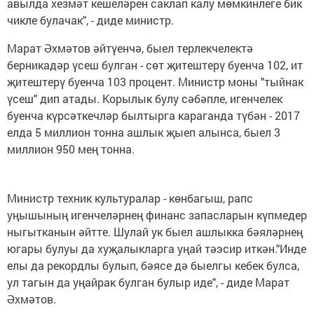
авылда хезмәт кешеләрен саклап калу мөмкинлеге бик
чикле булачак", - диде министр.
Марат Әхмәтов әйтүенчә, быел терлекчелектә
берникадәр үсеш булган - сөт җитештерү буенча 102, ит
җитештерү буенча 103 процент. Министр моны "тыйнак
үсеш" дип атады. Корылык булу сәбәпле, игенчелек
буенча күрсәткечләр былтырга караганда түбән - 2017
елда 5 миллион тонна ашлык җыеп алынса, быел 3
миллион 950 мең тонна.
Министр техник культуралар - көнбагыш, рапс
уңышының игенчеләрнең финанс запасларын күпмедер
ныгытканын әйтте. Шулай ук быел ашлыкка бәяләрнең
югары булуы да хуҗалыкларга уңай тәэсир иткән."Инде
елы да рекордлы булып, бәясе дә быелгы кебек булса,
ул тагын да уңайрак булган булыр иде", - диде Марат
Әхмәтов.