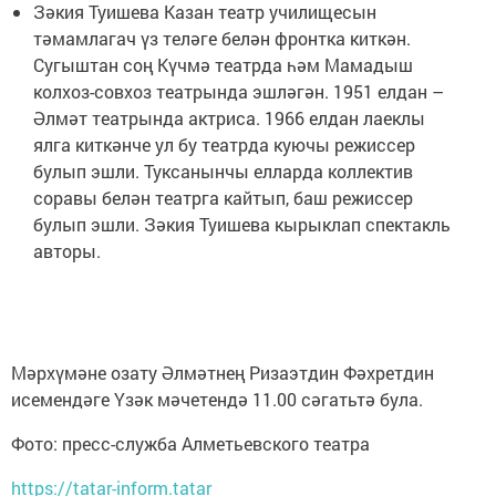
Зәкия Туишева Казан театр училищесын
тәмамлагач үз теләге белән фронтка киткән.
Сугыштан соң Күчмә театрда һәм Мамадыш
колхоз-совхоз театрында эшләгән. 1951 елдан –
Әлмәт театрында актриса. 1966 елдан лаеклы
ялга киткәнче ул бу театрда куючы режиссер
булып эшли. Туксанынчы елларда коллектив
соравы белән театрга кайтып, баш режиссер
булып эшли. Зәкия Туишева кырыклап спектакль
авторы.
Мәрхүмәне озату Әлмәтнең Ризаэтдин Фәхретдин
исемендәге Үзәк мәчетендә 11.00 сәгатьтә була.
Фото: пресс-служба Алметьевского театра
https://tatar-inform.tatar