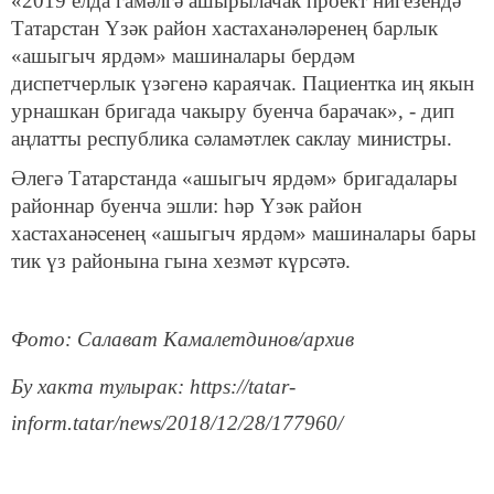
«2019 елда гамәлгә ашырылачак проект нигезендә
Татарстан Үзәк район хастаханәләренең барлык
«ашыгыч ярдәм» машиналары бердәм
диспетчерлык үзәгенә караячак. Пациентка иң якын
урнашкан бригада чакыру буенча барачак», - дип
аңлатты республика сәламәтлек саклау министры.
Әлегә Татарстанда «ашыгыч ярдәм» бригадалары
районнар буенча эшли: һәр Үзәк район
хастаханәсенең «ашыгыч ярдәм» машиналары бары
тик үз районына гына хезмәт күрсәтә.
Фото: Салават Камалетдинов/архив
Бу хакта тулырак: https://tatar-
inform.tatar/news/2018/12/28/177960/