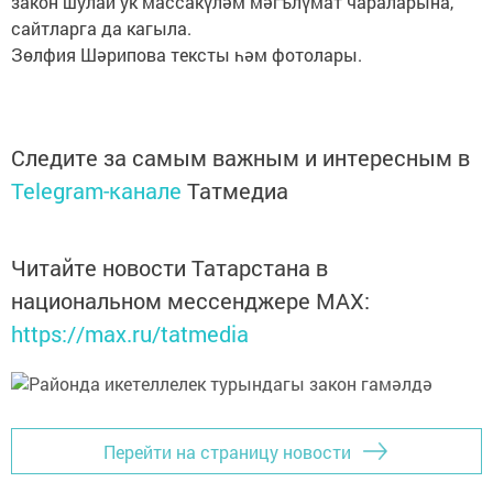
закон шулай ук массакүләм мәгълүмат чараларына,
сайтларга да кагыла.
Зөлфия Шәрипова тексты һәм фотолары.
Следите за самым важным и интересным в
Telegram-канале
Татмедиа
Читайте новости Татарстана в
национальном мессенджере MАХ:
https://max.ru/tatmedia
Перейти на страницу новости