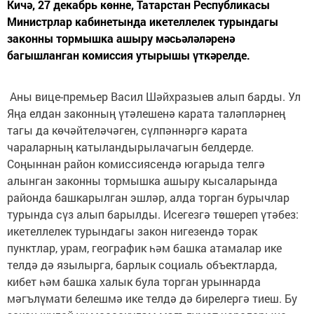
Кичә, 27 декабрь көнне, Татарстан Республикасы
Министрлар кабинетында икетеллелек турындагы
законны тормышка ашыру мәсьәләләренә
багышланган комиссия утырышы үткәрелде.
Аны вице-премьер Васил Шәйхразыев алып барды. Ул
Яңа елдан законның үтәлешенә карата таләпләрнең
тагы да көчәйтеләчәген, сүлпәннәргә карата
чараларның катыландырылачагын белдерде.
Соңыннан район комиссиясендә югарыда телгә
алынган законны тормышка ашыру кысаларында
районда башкарылган эшләр, алда торган бурычлар
турында сүз алып барылды. Исегезгә төшереп үтәбез:
икетеллелек турындагы закон нигезендә торак
пунктлар, урам, географик һәм башка атамалар ике
телдә дә язылырга, барлык социаль объектларда,
кибет һәм башка халык була торган урыннарда
мәгълүмати белешмә ике телдә дә бирелергә тиеш. Бу