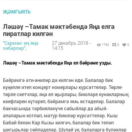
ҖӘМГЫЯТЬ
Ләшәү –Тамак мәктәбендә Яңа елга
пиратлар килгән
"Сарман: иң яңа
27 декабрь 2018 -
1790
0
0
хәбәрләр",
14:15
Ләшәү –Тамак мәктәбендә Яңа ел бәйрәме узды.
Бәйрәмгә әти-әниләр дә килгән иде. Балалар бик
күңелле итеп концерт номерлары күрсәттеләр. Төрле-
төрле скетчлар, яңа ел җырлары, биюләре кунакларның
кәефләрен күтәреп, бәйрәмгә ямь өстәделәр. Балалар
бакчасында тәрбияләнүче сабыйлар да абый-
апаларын котлап, матур биюләр күрсәттеләр. Кыш
Бабай белән Кар Кызы килгәч, балалар бик теләп
шигырьләр сөйләделәр. Шулай ук, балаларга бүләкләр