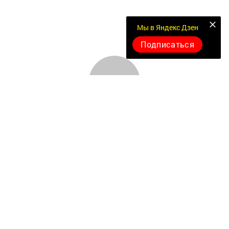
Мы в Яндекс Дзен
Подписаться
Документлар
Төрле темалар