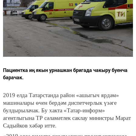
Пациентка иң якын урнашкан бригада чакыру буенча
барачак.
2019 елда Татарстанда район «ашыгыч ярдәм»
машиналары өчен бердәм диспетчерлык үзәге
булдырылачак. Бу хакта «Татар-информ»
агентлыгына ТР сәламәтлек саклау министры Марат
Садыйков хәбәр итте.