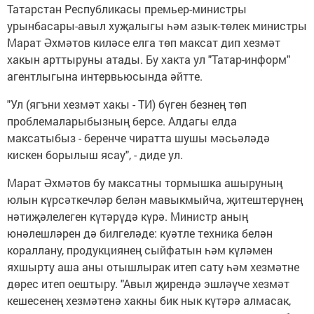
Татарстан Республикасы премьер-министры
урынбасары-авыл хуҗалыгы һәм азык-төлек министры
Марат Әхмәтов киләсе елга төп максат дип хезмәт
хакын арттыруны атады. Бу хакта ул "Татар-информ"
агентлыгына интервьюсында әйтте.
"Ул (ягъни хезмәт хакы - ТИ) бүген безнең төп
проблемаларыбызның берсе. Алдагы елда
максатыбыз - беренче чиратта шушы мәсьәләдә
кискен борылыш ясау", - диде ул.
Марат Әхмәтов бу максатны тормышка ашыруның
юлын күрсәткечләр белән мавыкмыйча, җитештерүнең
нәтиҗәлелеген күтәрүдә күрә. Министр аның
юнәлешләрен дә билгеләде: куәтле техника белән
кораллану, продукциянең сыйфатын һәм күләмен
яхшырту аша аны отышлырак итеп сату һәм хезмәтне
дөрес итеп оештыру. "Авыл җирендә эшләүче хезмәт
кешесенең хезмәтенә хакны бик нык күтәрә алмасак,