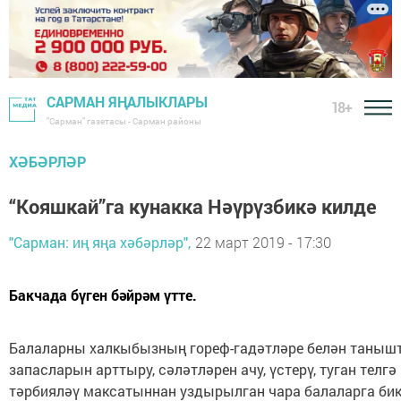
САРМАН ЯҢАЛЫКЛАРЫ
18+
"Сарман" газетасы - Сарман районы
ХӘБӘРЛӘР
“Кояшкай”га кунакка Нәүрүзбикә килде
"Сарман: иң яңа хәбәрләр",
22 март 2019 - 17:30
Бакчада бүген бәйрәм үтте.
Балаларны халкыбызның гореф-гадәтләре белән танышт
запасларын арттыру, сәләтләрен ачу, үстерү, туган телг
тәрбияләү максатыннан уздырылган чара балаларга би