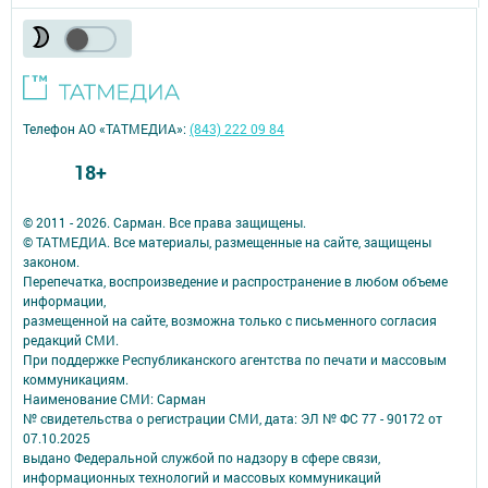
Телефон АО «ТАТМЕДИА»:
(843) 222 09 84
18+
© 2011 - 2026. Сарман. Все права защищены.
© ТАТМЕДИА. Все материалы, размещенные на сайте, защищены
законом.
Перепечатка, воспроизведение и распространение в любом объеме
информации,
размещенной на сайте, возможна только с письменного согласия
редакций СМИ.
При поддержке Республиканского агентства по печати и массовым
коммуникациям.
Наименование СМИ: Сарман
№ свидетельства о регистрации СМИ, дата: ЭЛ № ФС 77 - 90172 от
07.10.2025
выдано Федеральной службой по надзору в сфере связи,
информационных технологий и массовых коммуникаций