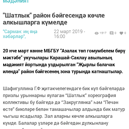
МӘДӘНИЯТ
"Шатлык" район бәйгесендә көчле
алкышларга күмелде
"Сарман: иң яңа
22 март 2019 -
1517
0
0
хәбәрләр",
16:00
20 нче март көнне МБГБУ “Азалак төп гомумбелем бирү
мәктәбе” укучылары Карашай-Саклау авылының
мәдәният йортында уздырылган “Җырлы балачак
илендә” район бәйгесенең зона турында катнаштылар.
Шафигуллина Г.Ф җитәкчелегендәге бик күп бәйгеләрдә
призлы урыннарны яулаган “Шатлык” хореография
коллективы бу бәйгедә дә “Закруглянка” һәм “Печән
өсте” биюләре белән тамашачылар алдында бик матур
чыгыш ясадылар. Зал аларны көчле алкышларга
күмде. Балалар үзләре дә бәйгедән дулкынлану