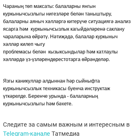
Чараның төп максаты: балаларны янгын
куркынычсызлыгы нигезләре белән таныштыру,
балаларны
аяныч хәлләргә китерүче
ситуациягә анализ
ясарга
һәм
куркынычсызлык кагыйдәләренә
саклану
чараларына
өйрәтү. Нәтиҗәдә, балалар куркыныч
хәлләр килеп чыгу
проблемасы
белән
кызыксын
дылар
һәм катлаулы
хәлләрдә үз
-үзләрен
дөрес
тота
рга өйрәнделәр
.
Язгы каникуллар алдыннан һәр сыйныфта
куркынычсызлык техникасы буенча инструктаж
үткәрелде.
Б
еренче урында -
б
алаларның
куркынычсызлыгы һәм бәхете
.
Следите за самым важным и интересным в
Telegram-канале
Татмедиа