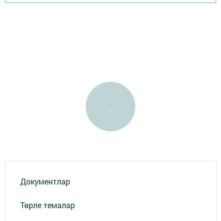
Документлар
Төрле темалар