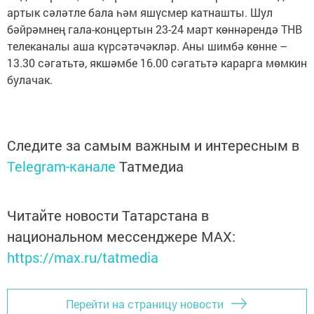
артык сәләтле бала һәм яшүсмер катнашты. Шул
бәйрәмнең гала-концертын 23-24 март көннәрендә ТНВ
телеканалы аша күрсәтәчәкләр. Аны шимбә көнне –
13.30 сәгатьтә, якшәмбе 16.00 сәгатьтә карарга мөмкин
булачак.
Следите за самым важным и интересным в
Telegram-канале
Татмедиа
Читайте новости Татарстана в
национальном мессенджере MАХ:
https://max.ru/tatmedia
Перейти на страницу новости