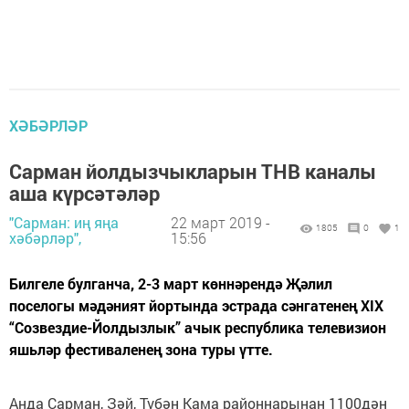
ХӘБӘРЛӘР
Сарман йолдызчыкларын ТНВ каналы
аша күрсәтәләр
"Сарман: иң яңа
22 март 2019 -
1805
0
1
хәбәрләр",
15:56
Билгеле булганча, 2-3 март көннәрендә Җәлил
поселогы мәдәният йортында эстрада сәнгатенең XIX
“Созвездие-Йолдызлык” ачык республика телевизион
яшьләр фестиваленең зона туры үтте.
Анда Сарман, Зәй, Түбән Кама районнарынан 1100дән