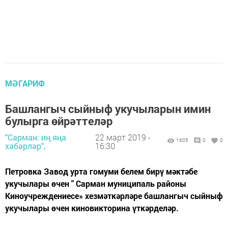
МӘГАРИФ
Башлангыч сыйныф укучыларын имин
булырга өйрәттеләр
"Сарман: иң яңа
22 март 2019 -
1605
0
0
хәбәрләр",
16:30
Петровка Завод урта гомуми белем бирү мәктәбе
укучылары өчен " Сарман муниципаль районы
Киноучреждениесе» хезмәткәрләре башлангыч сыйныф
укучылары өчен киновикторина үткәрделәр.