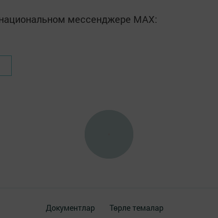
в национальном мессенджере MАХ:
Документлар
Төрле темалар