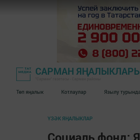
САРМАН ЯҢАЛЫКЛАР
"Сарман" газетасы - Сарман районы
Төп яңалык
Котлаулар
Язылу турынд
ҮЗӘК ЯҢАЛЫКЛАР
Социаль фонд: Я