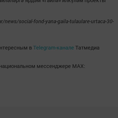
аиләләргә ярдәм «Гаилә» илкүләм проекты
ar/news/social-fond-yana-gaila-tulaulare-urtaca-30-
интересным в
Telegram-канале
Татмедиа
в национальном мессенджере MАХ: