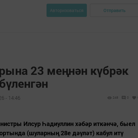
Отправить
Авторизоваться
арына 23 меңнән күбрәк
бүленгән
6 - 14:46
248
0
нистры Илсур Һадиуллин хәбәр иткәнчә, быел
ортында (шуларның 28е дәүләт) кабул итү