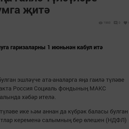
умга җитә
1993
0
уга гаризаларны 1 июньнән кабул итә
улган эшләүче ата-аналарга яңа гаилә түләве
 хакта Россия Социаль фондының MАКС
лында хәбәр ителә.
 түләве ике һәм аннан да күбрәк баласы булган
затлар кеременә салымның бер өлешен (НДФЛ)