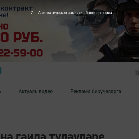
6
Автоматическое закрытие баннера через
Ы
1
а
Актуаль видео
Реклама бирүчеләргә
ңа гаилә түләүләре