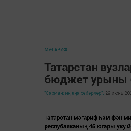
МӘГАРИФ
Татарстан вузл
бюджет урыны 
"Сарман: иң яңа хәбәрләр",
29 июнь 202
Татарстан мәгариф һәм фән ми
республиканың 45 югары уку й