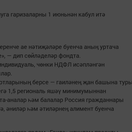
уга гаризаларны 1 июньнән кабул итә
беренче ае нәтиҗәләре буенча аның уртача
», — дип сөйләделәр фондта.
 индивидуаль, чөнки НДФЛ исәпләнгән
ылар.
ртларының берсе — гаиләнең җан башына тур
егә 1,5 региональ яшәү минимумыннан
та-аналар һәм балалар Россия гражданнары
ә, әниләр һәм әтиләрнең алимент буенча