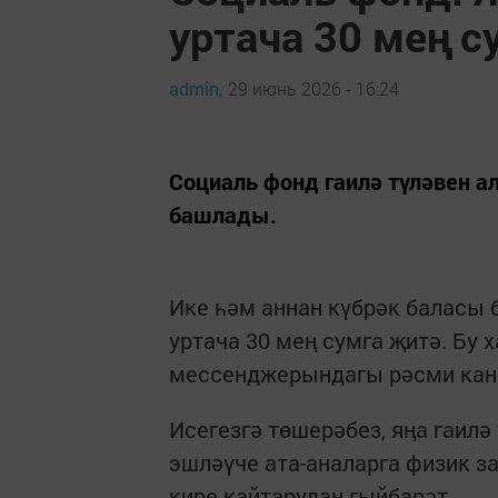
уртача 30 мең с
admin,
29 июнь 2026 - 16:24
Социаль фонд гаилә түләвен ал
башлады.
Ике һәм аннан күбрәк баласы б
уртача 30 мең сумга җитә. Бу
мессенджерындагы рәсми кана
Исегезгә төшерәбез, яңа гаилә
эшләүче ата-аналарга физик 
кире кайтарудан гыйбарәт.