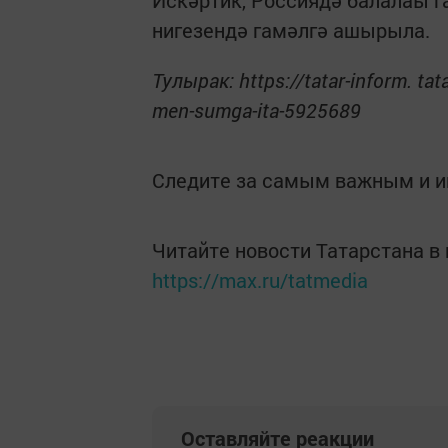
Искәртик, Россиядә балалаы г
нигезендә гамәлгә ашырыла.
Тулырак: https://tatar-inform. tat
men-sumga-ita-5925689
Следите за самым важным и 
Читайте новости Татарстана 
https://max.ru/tatmedia
Оставляйте реакции