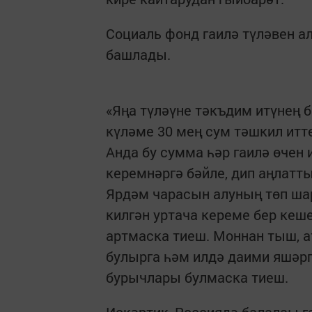
Социаль фонд гаилә түләвен ал
башлады.
«Яңа түләүне тәкъдим итүнең 
күләме 30 мең сум тәшкил итте
Анда бу сумма һәр гаилә өчен
керемнәргә бәйле, дип аңлатт
Ярдәм чарасын алуның төп ша
килгән уртача кереме бер кеш
артмаска тиеш. Моннан тыш, а
булырга һәм илдә даими яшәрг
бурычлары булмаска тиеш.