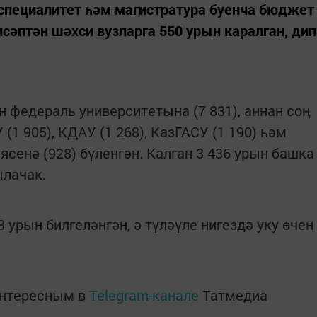
 специалитет һәм магистратура буенча бюджет
сәптән шәхси вузларга 550 урын каралган, дип
 федераль университетына (7 831), аннан соң
 (1 905), КДАУ (1 268), КазГАСУ (1 190) һәм
сенә (928) бүленгән. Калган 3 436 урын башка
ылачак.
 урын билгеләнгән, ә түләүле нигездә уку өчен
интересным в
Telegram-канале
Татмедиа