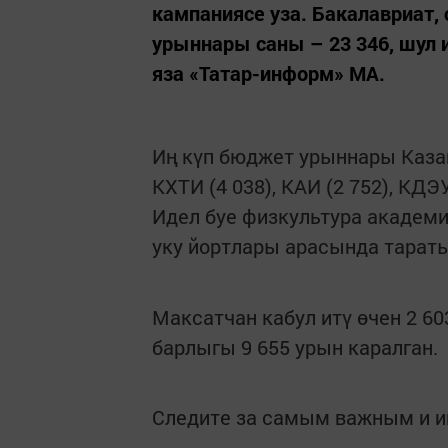
кампаниясе уза. Бакалавриат,
урыннары саны – 23 346, шул и
яза «Татар-информ» МА.
Иң күп бюджет урыннары Казан
КХТИ (4 038), КАИ (2 752), КДЭУ
Идел буе физкультура академия
уку йортлары арасында тарат
Максатчан кабул итү өчен 2 603
барлыгы 9 655 урын каралган.
Следите за самым важным и 