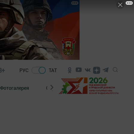
8+
РУС
ТАТ
Фотогалерея
Сораштыру