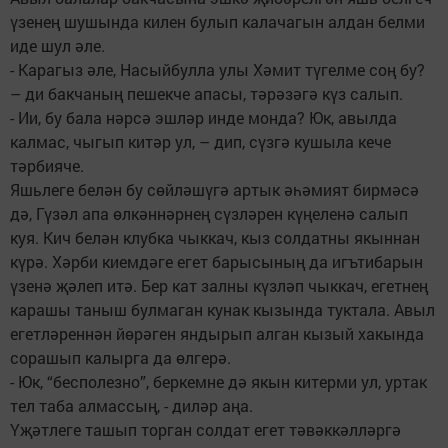
үзенең шушында килен булып калачагын алдан белми
иде шул әле.
- Карагыз әле, Насыйбулла улы Хәмит түгелме соң бу?
– ди бакчаның пешекче апасы, тәрәзәгә күз салып.
- Ии, бу бала нәрсә эшләр инде монда? Юк, авылда
калмас, чыгып китәр ул, – дип, сүзгә кушыла кече
тәрбияче.
Яшьлеге белән бу сөйләшүгә артык әһәмият бирмәсә
дә, Гүзәл апа өлкәннәрнең сүзләрен күңеленә салып
куя. Кич белән клубка чыккач, кыз солдатны якыннан
күрә. Хәрби киемдәге егет барысының да игътибарын
үзенә җәлеп итә. Бер кат залны күзләп чыккач, егетнең
карашы таныш булмаган кунак кызында туктала. Авыл
егетләреннән йөрәген яндырып алган кызый хакында
сорашып калырга да өлгерә.
- Юк, “бесполезно”, беркемне дә якын китерми ул, уртак
тел таба алмассың, - диләр аңа.
Үҗәтлеге ташып торган солдат егет тәвәккәлләргә