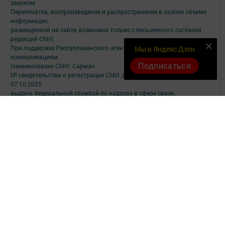
законом.
Перепечатка, воспроизведение и распространение в любом объеме
информации,
размещенной на сайте, возможна только с письменного согласия
редакций СМИ.
При поддержке Республиканского агентства по печати и массовым
Мы в Яндекс Дзен
коммуникациям.
Подписаться
Наименование СМИ: Сарман
№ свидетельства о регистрации СМИ, дата: ЭЛ № ФС 77 - 90172 от
07.10.2025
выдано Федеральной службой по надзору в сфере связи,
информационных технологий и массовых коммуникаций
ФИО главного редактора: Сабирова Альбина Ашрафулловна
Адрес редакции: 423350, Российская Федерация, Республика
Татарстан, Сармановский район, с. Сарманово, ул. Ленина, д. 17
Телефон редакции: (85559) 2-40-31;
Электронный адрес редакции: sarmangazetam11@mail.ru
Для сообщения о фактах коррупции: sarmangazetam11@mail.ru ;
sar.prok@tatar.ru.
Учредитель СМИ: АО «ТАТМЕДИА»
Антикоррупционная политика
АО «ТАТМЕДИА» использует «cookie»
для персонализации сервисов и
удобства пользователей сайтом.
Использование «cookie» можно отменить в настройках браузера.