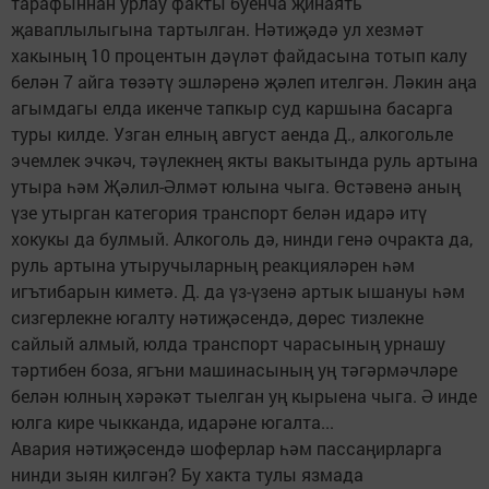
тарафыннан урлау факты буенча җинаять
җаваплылыгына тартылган. Нәтиҗәдә ул хезмәт
хакының 10 процентын дәүләт файдасына тотып калу
белән 7 айга төзәтү эшләренә җәлеп ителгән. Ләкин аңа
агымдагы елда икенче тапкыр суд каршына басарга
туры килде. Узган елның август аенда Д., алкогольле
эчемлек эчкәч, тәүлекнең якты вакытында руль артына
утыра һәм Җәлил-Әлмәт юлына чыга. Өстәвенә аның
үзе утырган категория транспорт белән идарә итү
хокукы да булмый. Алкоголь дә, нинди генә очракта да,
руль артына утыручыларның реакцияләрен һәм
игътибарын киметә. Д. да үз-үзенә артык ышануы һәм
сизгерлекне югалту нәтиҗәсендә, дөрес тизлекне
сайлый алмый, юлда транспорт чарасының урнашу
тәртибен боза, ягъни машинасының уң тәгәрмәчләре
белән юлның хәрәкәт тыелган уң кырыена чыга. Ә инде
юлга кире чыкканда, идарәне югалта...
Авария нәтиҗәсендә шоферлар һәм пассаңирларга
нинди зыян килгән? Бу хакта тулы язмада