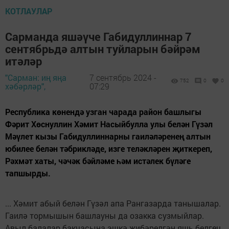
КОТЛАУЛАР
Сарманда яшәүче Габидуллиннар 7
сентябрьдә алтын туйларын бәйрәм
итәләр
"Сарман: иң яңа
7 сентябрь 2024 -
752
0
0
хәбәрләр",
07:29
Республика көнендә узган чарада район башлыгы
Фәрит Хөснуллин Хәмит Насыйбулла улы белән Гүзәл
Мәүлет кызы Габидуллиннарны гаиләләренең алтын
юбилее белән тәбрикләде, изге теләкләрен җиткереп,
Рәхмәт хаты, чәчәк бәйләме һәм истәлек бүләге
тапшырды.
... Хәмит абый белән Гүзәл апа Рангазарда танышалар.
Гаилә тормышын башлауны да озакка сузмыйлар.
Авыл балалар бакчасына эшкә җибәрелгән яшь белгеч