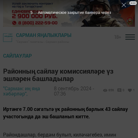
4
Автоматическое закрытие баннера через
САРМАН ЯҢАЛЫКЛАРЫ
18+
"Сарман" газетасы - Сарман районы
САЙЛАУЛАР
Районның сайлау комиссияләре үз
эшләрен башладылар
"Сарман: иң яңа
8 сентябрь 2024 -
656
0
1
хәбәрләр",
07:36
Иртәнге 7.00 сәгатьтә үк районның барлык 43 сайлау
участогында да эш башланып китте.
Райондашлар, бердәм булып, киләчәгебез, имин