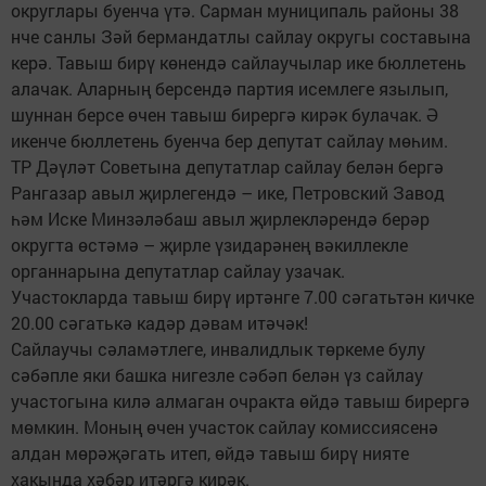
округлары буенча үтә. Сарман муниципаль районы 38
нче санлы Зәй бермандатлы сайлау округы составына
керә. Тавыш бирү көнендә сайлаучылар ике бюллетень
алачак. Аларның берсендә партия исемлеге язылып,
шуннан берсе өчен тавыш бирергә кирәк булачак. Ә
икенче бюллетень буенча бер депутат сайлау мөһим.
ТР Дәүләт Советына депутатлар сайлау белән бергә
Рангазар авыл җирлегендә – ике, Петровский Завод
һәм Иске Минзәләбаш авыл җирлекләрендә берәр
округта өстәмә – җирле үзидарәнең вәкиллекле
органнарына депутатлар сайлау узачак.
Участокларда тавыш бирү иртәнге 7.00 сәгатьтән кичке
20.00 сәгатькә кадәр дәвам итәчәк!
Сайлаучы сәламәтлеге, инвалидлык төркеме булу
сәбәпле яки башка нигезле сәбәп белән үз сайлау
участогына килә алмаган очракта өйдә тавыш бирергә
мөмкин. Моның өчен участок сайлау комиссиясенә
алдан мөрәҗәгать итеп, өйдә тавыш бирү нияте
хакында хәбәр итәргә кирәк.