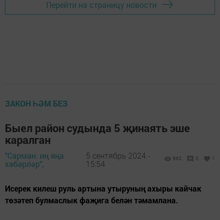
Перейти на страницу новости
ЗАКОН ҺӘМ БЕЗ
Быел район судында 5 җинаять эше
каралган
"Сарман: иң яңа
5 сентябрь 2024 -
962
0
1
хәбәрләр",
15:54
Исерек килеш руль артына утыруның ахыры кайчак
төзәтеп булмаслык фаҗига белән тәмамлана.