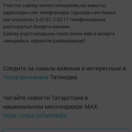
Участок сайлау комиссияләренең эш вакыты,
адреслары һәм телефоннары турында һәм башка
мәгълүматны 2-42-67, 2-52-17 телефоннарына
шалтыратып белергә мөмкин.
Сайлау участокларына гаилә белән бергә килергә
чакырабыз, хөрмәтле райондашлар!
Следите за самым важным и интересным в
Telegram-канале
Татмедиа
Читайте новости Татарстана в
национальном мессенджере MАХ:
https://max.ru/tatmedia