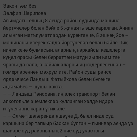
Закон һәм без
Зөлфия Шәрипова
Агымдагы елның 8 аенда район судында машина
йөртүчеләр белән бәйле 5 җинаять эше каралган. Аннан
алынган мәгълүматлардан күренгәнчә, 5 эшнең 2се –
машинаны исерек хәлдә йөртүчеләр белән бәйле. Тик,
ничек кенә булмасын, аларның һәркайсы кешеләргә
күңел ярасы белән беррәттән матди зыян һәм тән
ярасы да сала, ә кайчак аларны иң кадерлесеннән –
гомерләреннән мәхрүм итә. Район суды рәисе
ярдәмчесе Ландыш Фатыйхова белән бүгенге
әңгәмәбез – шушы хакта.
– – Ландыш Рәисовна, иң элек транспорт белән
алкогольле эчемлекләр кулланган хәлдә идарә
итүчеләрне карап үтик әле.
– – Әлмәт шәһәрендә яшәүче Д. быел инде суд
каршына бер тапкыр баскан булган – гыйнвар аенда үз
шәһәре суд районының 2 нче суд участогы