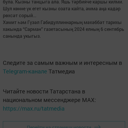
була. Кызны танцыга ала. Яшь тәрбияче каршы килми.
Шул көнне үк егет кызны озата кайта, әмма аңа кадәр
рөхсәт сорый...
Хәмит һәм Гүзәл Габидуллиннарның мәхәббәт тарихы
хакында “Сарман” газетасының 2024 елның 6 сентябрь
санында укыгыз.
Следите за самым важным и интересным в
Telegram-канале
Татмедиа
Читайте новости Татарстана в
национальном мессенджере MАХ:
https://max.ru/tatmedia
Перейти на страницу новости