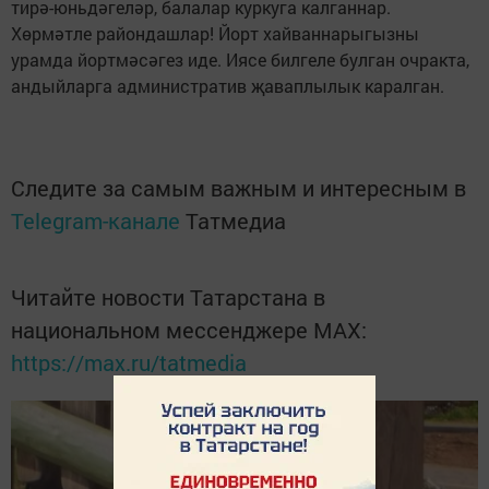
тирә-юньдәгеләр, балалар куркуга калганнар.
Хөрмәтле райондашлар! Йорт хайваннарыгызны
урамда йортмәсәгез иде. Иясе билгеле булган очракта,
андыйларга административ җаваплылык каралган.
Следите за самым важным и интересным в
Telegram-канале
Татмедиа
Читайте новости Татарстана в
национальном мессенджере MАХ:
https://max.ru/tatmedia