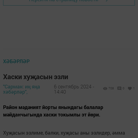
ХӘБӘРЛӘР
Хаски хуҗасын эзли
"Сарман: иң яңа
6 сентябрь 2024 -
708
0
1
хәбәрләр",
14:40
Район мәдәният йорты янындагы балалар
мәйданчыгында хаски токымлы эт йөри.
Хуҗасын эзлиме, бәлки, хуҗасы аны эзлидер, әмма