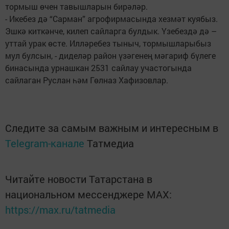
тормыш өчен тавышларын бирәләр.
- Икебез дә “Сарман” агрофирмасында хезмәт куябыз.
Эшкә киткәнче, килеп сайларга булдык. Үзебездә дә –
уттай урак өсте. Илләребез тыныч, тормышларыбыз
мул булсын, - диделәр район үзәгенең мәгариф бүлеге
бинасында урнашкан 2531 сайлау участогында
сайлаган Руслан һәм Гөлназ Хафизовлар.
Следите за самым важным и интересным в
Telegram-канале
Татмедиа
Читайте новости Татарстана в
национальном мессенджере MАХ:
https://max.ru/tatmedia