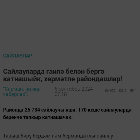
САЙЛАУЛАР
Сайлауларда гаилә белән бергә
катнашыйк, хөрмәтле райондашлар!
"Сарман: иң яңа
6 сентябрь 2024 -
652
0
1
хәбәрләр",
07:18
Районда 25 734 сайлаучы яши. 170 кеше сайлауларда
беренче тапкыр катнашачак.
Тавыш бирү бердәм һәм бермандатлы сайлау