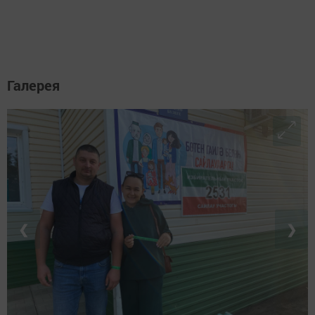
Галерея
❮
❯