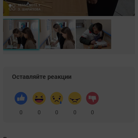
Оставляйте реакции
0
0
0
0
0