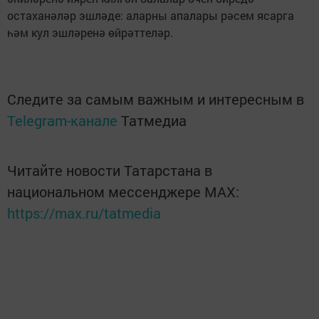
остаханәләр эшләде: аларны апалары рәсем ясарга
һәм кул эшләренә өйрәттеләр.
Следите за самым важным и интересным в
Telegram-канале
Татмедиа
Читайте новости Татарстана в
национальном мессенджере MАХ:
https://max.ru/tatmedia