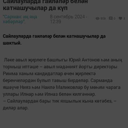
Сайлауларда гаиләләр белән
катнашучылар да күп
"Сарман: иң яңа
8 сентябрь 2024 -
909
0
3
хәбәрләр",
12:39
Сайлауларда гаиләләр белән катнашучылар да
шактый.
Ләке авыл җирлеге башлыгы Юрий Антонов һәм аның
тормыш иптәше – авыл мәдәният йорты директоры
Римма ханым кандидатлар өчен җирлектә
беренчеләрдән булып тавыш бирделәр. Сарманда
яшәүче Нияз һәм Наилә Маликовлар бу мөһим чарага
уллары Илнар һәм Илназ белән килгәннәр.
– Сайлаулардан бары тик яхшылык кына көтәбез, –
диләр алар.