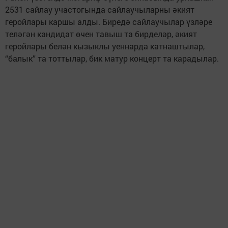
2531 сайлау участогында сайлаучыларны әкият
геройлары каршы алды. Биредә сайлаучылар үзләре
теләгән кандидат өчен тавыш та бирделәр, әкият
геройлары белән кызыклы уеннарда катнаштылар,
“балык” та тоттылар, бик матур концерт та карадылар.