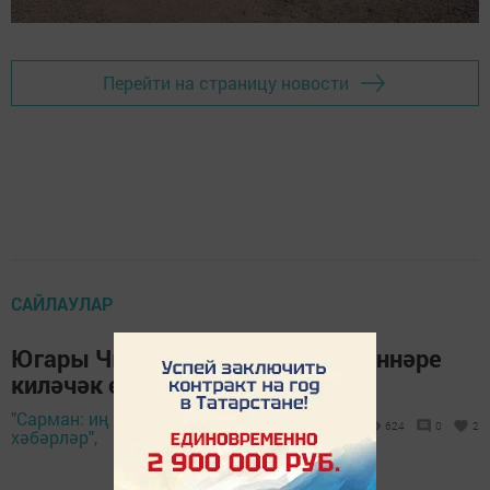
Перейти на страницу новости
САЙЛАУЛАР
Югары Чыршылы җирлеге өлкәннәре
киләчәк өчен тавыш бирделәр
"Сарман: иң яңа
8 сентябрь 2024 -
624
0
2
хәбәрләр",
13:10