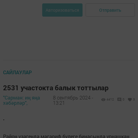
Отправить
Авторизоваться
САЙЛАУЛАР
2531 участокта балык тоттылар
"Сарман: иң яңа
8 сентябрь 2024 -
4412
0
3
хәбәрләр",
13:21
.
Район үзәгендә мәгариф бүлеге бинасында урнашкан