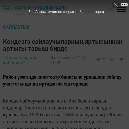
САРМАН ЯҢАЛЫКЛАРЫ
18+
6
Автоматическое закрытие баннера через
"Сарман" газетасы - Сарман районы
САЙЛАУЛАР
Көндезгә сайлаучыларның яртысыннан
артыгы тавыш бирде
"Сарман: иң яңа
8 сентябрь 2024 -
724
0
1
хәбәрләр",
13:32
Район үзәгендә кинотеатр бинасына урнашкан сайлау
участогында да иртәдән үк эш гөрләде.
Биредә сайлаучыларны якты йөз белән каршы
алдылар. Участоктан алынган мәгълүматлардан
күренгәнчә, 13.00 сәгатькә 1348 сайлаучының 700дән
артыгы тавыш бирергә өлгергән иде инде. Ә әти-
әниләренә ияреп килгән балалар өчен биредә