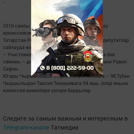
.
2510 санлы Югары Чыршылы участок сайлау
комиссиясендә дә – эшнең кызган чагы.
Татарстан Республикасы Дәүләт Советына депутатлар
сайлауда өлкәннәр актив катнашалар.
– Участокка үзем килеп, тавыш бирә алуыма бик
сөенәм, – ди Усай авылының 90 яшьлек өлкәне Равил
Сафин.
Югары Чыршылыдан Әсфия Миңнеголовага – 98,Түбән
Чыршылыдан Таисия Тимашевага 94 яшь. Алар янына
комиссия вәкилләре үзләре бардылар.
Следите за самым важным и интересным в
Telegram-канале
Татмедиа