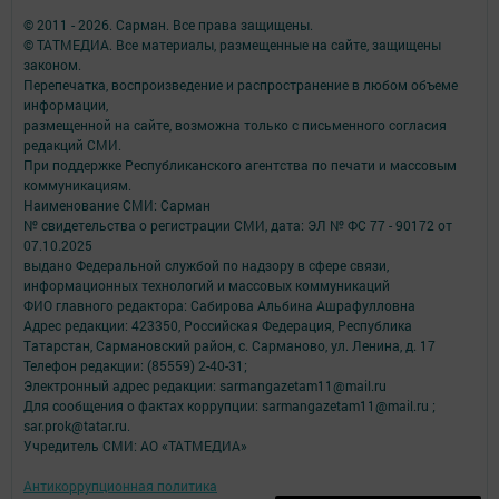
© 2011 - 2026. Сарман. Все права защищены.
© ТАТМЕДИА. Все материалы, размещенные на сайте, защищены
законом.
Перепечатка, воспроизведение и распространение в любом объеме
информации,
размещенной на сайте, возможна только с письменного согласия
редакций СМИ.
При поддержке Республиканского агентства по печати и массовым
коммуникациям.
Наименование СМИ: Сарман
№ свидетельства о регистрации СМИ, дата: ЭЛ № ФС 77 - 90172 от
07.10.2025
выдано Федеральной службой по надзору в сфере связи,
информационных технологий и массовых коммуникаций
ФИО главного редактора: Сабирова Альбина Ашрафулловна
Адрес редакции: 423350, Российская Федерация, Республика
Татарстан, Сармановский район, с. Сарманово, ул. Ленина, д. 17
Телефон редакции: (85559) 2-40-31;
Электронный адрес редакции: sarmangazetam11@mail.ru
Для сообщения о фактах коррупции: sarmangazetam11@mail.ru ;
sar.prok@tatar.ru.
Учредитель СМИ: АО «ТАТМЕДИА»
Антикоррупционная политика