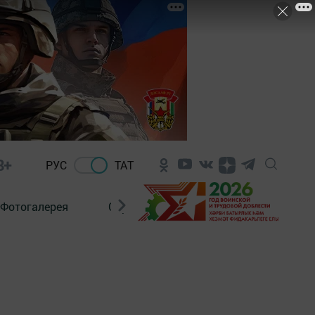
8+
РУС
ТАТ
Фотогалерея
Сораштыру