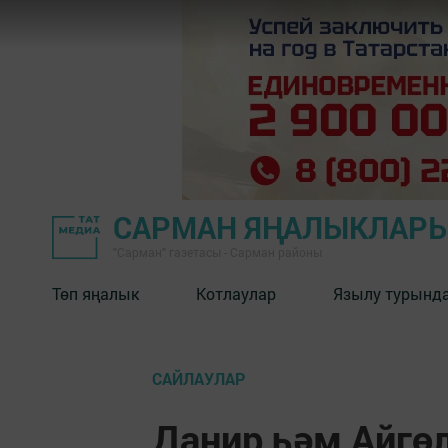
САРМАН ЯҢАЛЫКЛАР
"Сарман" газетасы - Сарман районы
Төп яңалык
Котлаулар
Язылу турынд
САЙЛАУЛАР
Данир һәм Айгө