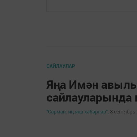
САЙЛАУЛАР
Яңа Имән авылы
сайлауларында 
"Сарман: иң яңа хәбәрләр",
8 сентябрь 