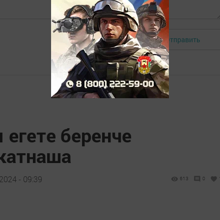
Отправить
Авторизоваться
 егете беренче
катнаша
2024 - 09:39
613
0