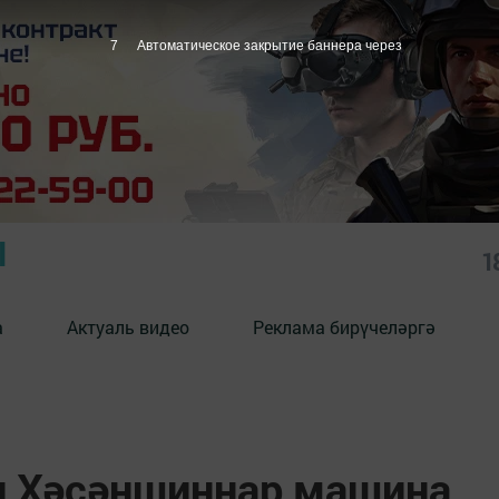
6
Автоматическое закрытие баннера через
Ы
1
а
Актуаль видео
Реклама бирүчеләргә
л Хәсәншиннар машина