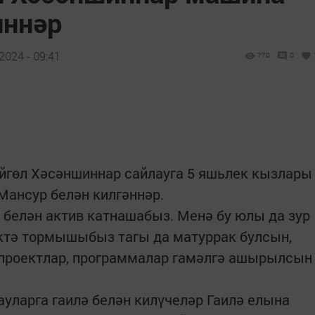
иннәр
2024 - 09:41
770
0
йгөл Хәсәншиннар сайлауга 5 яшьлек кызлары
Мансур белән килгәннәр.
 белән актив катнашабыз. Менә бу юлы да зур
әктә тормышыбыз тагы да матуррак булсын,
 проектлар, программалар гамәлгә ашырылсын
ауларга гаилә белән килүчеләр Гаилә елына