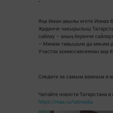
.
Яңа Имән авылы егете Илназ Ф
Җиденче чакырылыш Татарста
сайлау – аның беренче сайла
– Минем тавышым да мөһим ро
Участок комиссиясеннән аңа 
Следите за самым важным и 
Читайте новости Татарстана 
https://max.ru/tatmedia