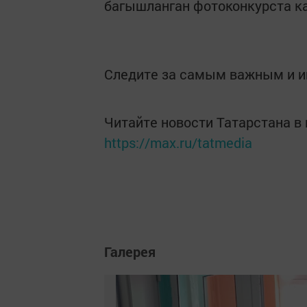
багышланган фотоконкурста ка
Следите за самым важным и 
Читайте новости Татарстана 
https://max.ru/tatmedia
Галерея