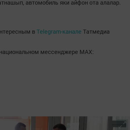
тнашып, автомобиль яки айфон ота алалар.
интересным в
Telegram-канале
Татмедиа
в национальном мессенджере MАХ: