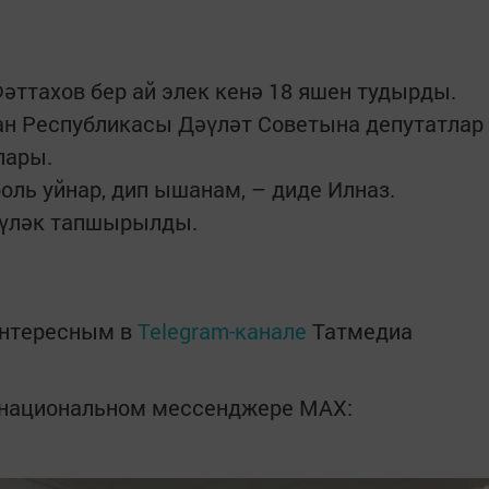
әттахов бер ай элек кенә 18 яшен тудырды.
н Республикасы Дәүләт Советына депутатлар
улары.
ль уйнар, дип ышанам, – диде Илназ.
бүләк тапшырылды.
интересным в
Telegram-канале
Татмедиа
в национальном мессенджере MАХ: