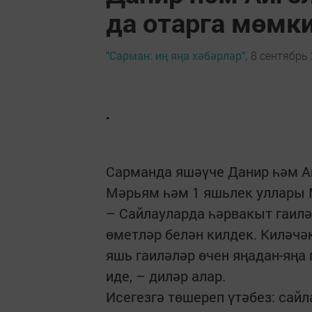
да отарга мөмк
"Сарман: иң яңа хәбәрләр",
8 сентябрь 
.
Сарманда яшәүче Данир һәм А
Мәрьям һәм 1 яшьлек уллары 
– Сайлауларда һәрвакыт гаилә
өметләр белән килдек. Киләч
яшь гаиләләр өчен яңадан-яңа
иде, – диләр алар.
Исегезгә төшереп үтәбез: сайл