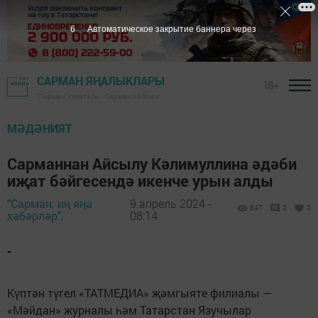
5
Автоматическое закрытие баннера через
САРМАН ЯҢАЛЫКЛАРЫ
18+
"Сарман" газетасы - Сарман районы
МӘДӘНИЯТ
Сарманнан Айсылу Кәлимуллина әдәби
иҗат бәйгесендә икенче урын алды
"Сарман: иң яңа
9 апрель 2024 -
847
0
0
хәбәрләр",
08:14
-
Күптән түгел «ТАТМЕДИА» җәмгыяте филиалы —
«Мәйдан» журналы һәм Татарстан Язучылар