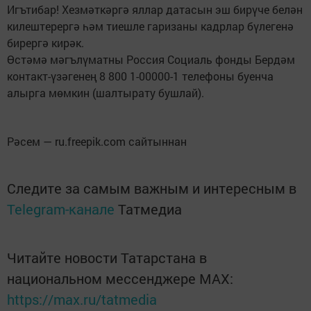
Игътибар! Хезмәткәргә яллар датасын эш бирүче белән
килештерергә һәм тиешле гаризаны кадрлар бүлегенә
бирергә кирәк.
Өстәмә мәгълүматны Россия Социаль фонды Бердәм
контакт-үзәгенең 8 800 1-00000-1 телефоны буенча
алырга мөмкин (шалтырату бушлай).
Рәсем — ru.freepik.com сайтыннан
Следите за самым важным и интересным в
Telegram-канале
Татмедиа
Читайте новости Татарстана в
национальном мессенджере MАХ:
https://max.ru/tatmedia