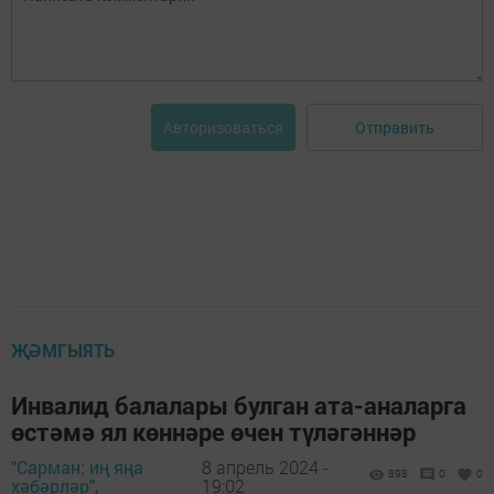
Отправить
Авторизоваться
ҖӘМГЫЯТЬ
Инвалид балалары булган ата-аналарга
өстәмә ял көннәре өчен түләгәннәр
"Сарман: иң яңа
8 апрель 2024 -
898
0
0
хәбәрләр",
19:02