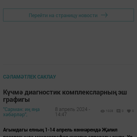
Перейти на страницу новости
СӘЛАМӘТЛЕК САКЛАУ
Күчмә диагностик комплексларның эш
графигы
"Сарман: иң яңа
8 апрель 2024 -
1028
0
0
хәбәрләр",
14:47
Агымдагы елның 1-14 апрель көннәрендә Җәлил
поселогында маммография күзәтүе аппараты эшли. Ул