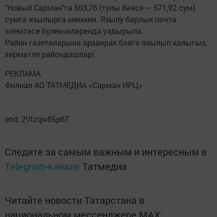
"Новый Сарман"га 503,76 (тулы бәясе — 571,92 сум)
сумга язылырга мөмкин. Язылу барлык почта
элемтәсе бүлекчәләрендә уздырыла.
Район газеталарына арзанрак бәягә язылып калыгыз,
хөрмәтле райондашлар!
РЕКЛАМА
Филиал АО ТАТМЕДИА «Сарман ИРЦ»
erid: 2Vtzqw85p6T
Следите за самым важным и интересным в
Telegram-канале
Татмедиа
Читайте новости Татарстана в
национальном мессенджере MАХ: