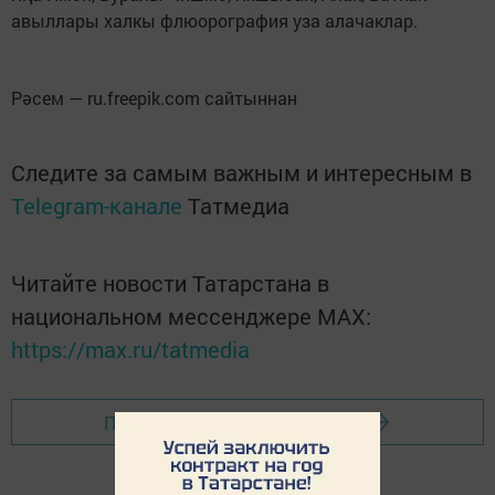
авыллары халкы флюорография уза алачаклар.
Рәсем — ru.freepik.com сайтыннан
Следите за самым важным и интересным в
Telegram-канале
Татмедиа
Читайте новости Татарстана в
национальном мессенджере MАХ:
https://max.ru/tatmedia
Перейти на страницу новости