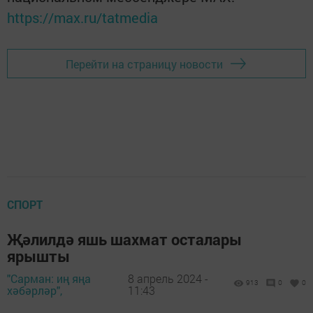
https://max.ru/tatmedia
Перейти на страницу новости
СПОРТ
Җәлилдә яшь шахмат осталары
ярышты
"Сарман: иң яңа
8 апрель 2024 -
913
0
0
хәбәрләр",
11:43