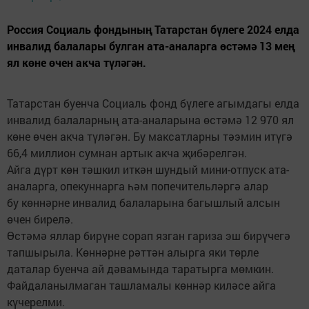
Россия Социаль фондының Татарстан бүлеге 2024 елда
инвалид балалары булган ата-аналарга өстәмә 13 мең
ял көне өчен акча түләгән.
Татарстан буенча Социаль фонд бүлеге агымдагы елда
инвалид балаларның ата-аналарына өстәмә 12 970 ял
көне өчен акча түләгән. Бу максатларны тәэмин итүгә
66,4 миллион сумнан артык акча җибәрелгән.
Айга дүрт көн тәшкил иткән шундый мини-отпуск ата-
аналарга, опекуннарга һәм попечительләргә алар
бу көннәрне инвалид балаларына багышлый алсын
өчен бирелә.
Өстәмә яллар бирүне сорап язган гариза эш бирүчегә
тапшырыла. Көннәрне рәттән алырга яки төрле
даталар буенча ай дәвамында таратырга мөмкин.
Файдаланылмаган ташламалы көннәр киләсе айга
күчерелми.