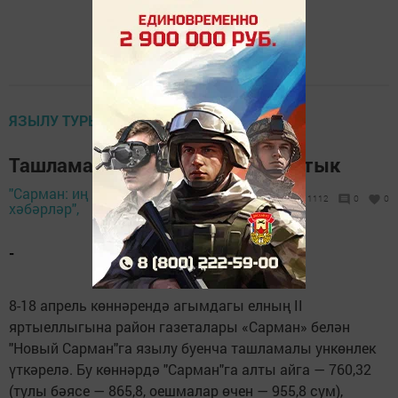
ЯЗЫЛУ ТУРЫНДА
Ташламалы ункөнлеккә аяк бастык
"Сарман: иң яңа
8 апрель 2024 -
1112
0
0
хәбәрләр",
13:58
-
8-18 апрель көннәрендә агымдагы елның II
яртыеллыгына район газеталары «Сарман» белән
"Новый Сарман"га язылу буенча ташламалы ункөнлек
үткәрелә. Бу көннәрдә "Сарман"га алты айга — 760,32
(тулы бәясе — 865,8, оешмалар өчен — 955,8 сум),