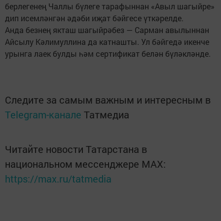
берлегенең Чаллы бүлеге тарафыннан «Авыл шагыйре»
дип исемләнгән әдәби иҗат бәйгесе үткәрелде.
Анда безнең якташ шагыйрәбез — Сарман авылыннан
Айсылу Кәлимуллина да катнашты. Ул бәйгедә икенче
урынга лаек булды һәм сертификат белән бүләкләнде.
Следите за самым важным и интересным в
Telegram-канале
Татмедиа
Читайте новости Татарстана в
национальном мессенджере MАХ:
https://max.ru/tatmedia