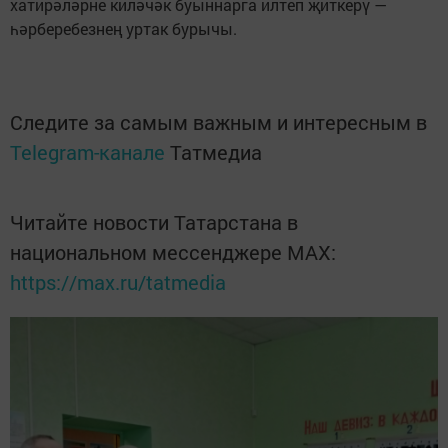
хатирәләрне киләчәк буыннарга илтеп җиткерү —
һәрберебезнең уртак бурычы.
Следите за самым важным и интересным в
Telegram-канале
Татмедиа
Читайте новости Татарстана в
национальном мессенджере MАХ:
https://max.ru/tatmedia