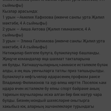
сыйныфы)
Кызлар арасында:
1 урын —Амелия Хафизова (икенче санлы урта Җәлил
мәктәбе, 4 А сыйныфы)
2 урын — Аиша Аитова (Җәлил гимназиясе, 4 А
сыйныфы)
3 урын — Элина Галләмова (икенче санлы Җәлил урта
мәктәбе, 4 А сыйныфы)
Нәтиҗәләр билгеле булуга, бүләкләүләр башланды.
Җиңүче командалар яңа шахмат такталарына
ия булды. Катнашучыларның һәммәсе истәлекле бүләк
алды, ә иң яшь уенчыларга татлы приз тапшырылды.
Бүләкләүгә нефтьчеләр идарәсенең профком рәисе
Владимир Филимонов та зур өлеш кертте. Поселок һәм
идарә өчен истәлекле бу елны спорт бәйрәме аның
тарихын язучыларны искә алган бер бик матур чара
булды. Безнең мондый шәхесләрне онытырга
хакыбыз юк, аларның эшчәнлекләре турындагы