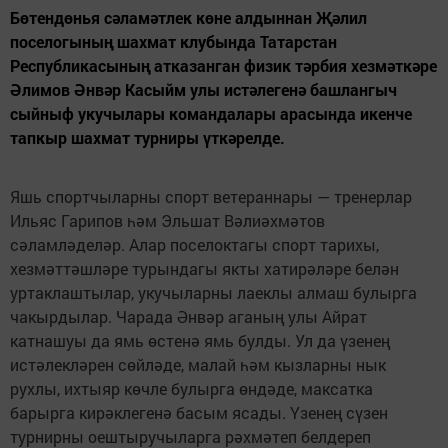
Бөтендөнья сәламәтлек көне алдыннан Җәлил
поселогының шахмат клубында Татарстан
Республикасының атказанган физик тәрбия хезмәткәре
Әлимов Әнвәр Касыйм улы истәлегенә башлангыч
сыйныф укучылары командалары арасында икенче
тапкыр шахмат турниры үткәрелде.
Яшь спортчыларны спорт ветераннары — тренерлар
Ильяс Гарипов һәм Эльшат Вәлиәхмәтов
сәламләделәр. Алар поселоктагы спорт тарихы,
хезмәттәшләре турындагы якты хатирәләре белән
уртаклаштылар, укучыларны лаеклы алмаш булырга
чакырдылар. Чарада Әнвәр аганың улы Айрат
катнашуы да ямь өстенә ямь булды. Ул да үзенең
истәлекләрен сөйләде, малай һәм кызларны нык
рухлы, ихтыяр көчле булырга өндәде, максатка
барырга кирәклегенә басым ясады. Үзенең сүзен
турнирны оештыручыларга рәхмәтеп белдереп