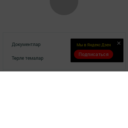
Документлар
Мы в Яндекс Дзен
Подписаться
Төрле темалар
Телефон АО «ТАТМЕДИА»:
(843) 222 09 84
18+
© 2011 - 2026. Сарман. Все права защищены.