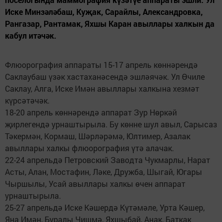
Иске Минзәләбаш, Куҗак, Сарайлы, Александровка,
Рангазар, Рантамак, Яхшы Каран авыллары халкын да
кабул итәчәк.
Флюорография аппараты 15-17 апрель көннәрендә
Саклаубаш үзәк хастаханәсендә эшләячәк. Ул Өчиле
Саклау, Алга, Иске Имән авыллары халкына хезмәт
күрсәтәчәк.
18-20 апрель көннәрендә аппарат Зур Нөркәй
җирлегендә урнаштырыла. Бу көнне шул авыл, Сарысаз
Тәкермән, Кормаш, Шәрләрәмә, Юлтимер, Азалак
авыллары халкы флюорография үтә алачак.
22-24 апрельдә Петровский Заводта Чукмарлы, Нарат
Асты, Алан, Мостафин, Ләке, Дружба, Шыгай, Югары
Чыршылы, Усай авыллары халкы өчен аппарат
урнаштырыла.
25-27 апрельдә Иске Кәшердә Күтәмәле, Урта Кәшер,
Яңа Имән, Буралы Чишмә, Яхшыбай, Анак, Баткак