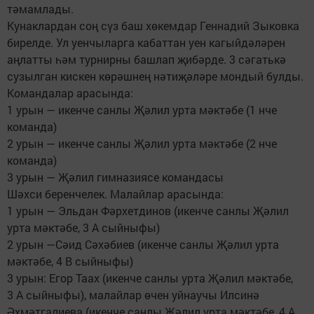
тәмамлады.
Кунаклардан соң сүз баш хөкемдар Геннадий Зыковка
бирелде. Ул уенчыларга кабаттан уен кагыйдәләрен
аңлатты һәм турнирны башлап җибәрде. 3 сәгатькә
сузылган кискен көрәшнең нәтиҗәләре мондый булды.
Командалар арасында:
1 урын — икенче санлы Җәлил урта мәктәбе (1 нче
команда)
2 урын — икенче санлы Җәлил урта мәктәбе (2 нче
команда)
3 урын — Җәлил гимназиясе командасы
Шәхси беренчелек. Малайлар арасында:
1 урын — Эльдан Фәрхетдинов (икенче санлы Җәлил
урта мәктәбе, 3 А сыйныфы)
2 урын —Сәид Сәхәбиев (икенче санлы Җәлил урта
мәктәбе, 4 В сыйныфы)
3 урын: Егор Таах (икенче санлы урта Җәлил мәктәбе,
3 А сыйныфы), малайлар өчен уйнаучы Илсинә
Әхмәтгалиева (икенче санлы Җәлил урта мәктәбе, 4 А