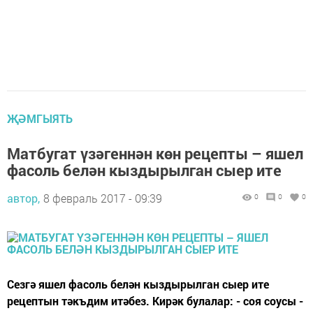
ҖӘМГЫЯТЬ
Матбугат үзәгеннән көн рецепты – яшел
фасоль белән кыздырылган сыер ите
автор,
8 февраль 2017 - 09:39
0
0
0
Сезгә яшел фасоль белән кыздырылган сыер ите
рецептын тәкъдим итәбез. Кирәк булалар: - соя соусы -