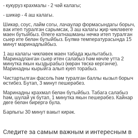
- кукуруз крахмалы - 2 чәй калагы;
- шикәр - 4 аш калагы.
Шикәр, соус, лайм согы, лачаулар формасындагы борыч,
вак итеп туралган сарымсак, 3 аш калагы җир чикләвеге
маен бутыйбыз. Әлеге катнашманы нечкә итеп туралган
сыер ите белән бутыйбыз. Бүлмә температурасында 15
минут маринадлыйбыз.
1 аш калагы чикләвек маен табада җылытабыз.
Маринадланган сыер итен салабыз һәм көчле утта 2
минутка якын кыздырабыз (көрән төскә кергәнче).
Маринадны кырыйга алып куеп торабыз.
Чистартылган фасоль һәм туралган баллы кызыл борыч
өстибез. Бутап, 3 минут пешерәбез.
Маринадны крахмал белән бутыйбыз. Табага салабыз
һәм, шулай ук бутап, 1 минутка якын пешерәбез. Кайнар
дөге белән бирергә була.
Барлыгы 30 минут вакыт кирәк.
Следите за самым важным и интересным в