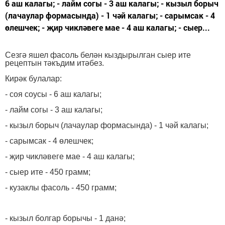
6 аш калагы; - лайм согы - 3 аш калагы; - кызыл борыч
(лачаулар формасында) - 1 чәй калагы; - сарымсак - 4
өлешчек; - җир чикләвеге мае - 4 аш калагы; - сыер...
Сезгә яшел фасоль белән кыздырылган сыер ите
рецептын тәкъдим итәбез.
Кирәк булалар:
- соя соусы - 6 аш калагы;
- лайм согы - 3 аш калагы;
- кызыл борыч (лачаулар формасында) - 1 чәй калагы;
- сарымсак - 4 өлешчек;
- җир чикләвеге мае - 4 аш калагы;
- сыер ите - 450 грамм;
- кузаклы фасоль - 450 грамм;
- кызыл болгар борычы - 1 данә;