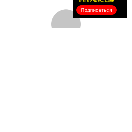
Мы в Яндекс Дзен
Подписаться
Документлар
Төрле темалар
Телефон АО «ТАТМЕДИА»:
(843) 222 09 84