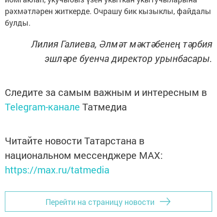
рәхмәтләрен житкерде. Очрашу бик кызыклы, файдалы
булды.
Лилия Галиева, Әлмәт мәктәбенең тәрбия
эшләре буенча директор урынбасары.
Следите за самым важным и интересным в
Telegram-канале
Татмедиа
Читайте новости Татарстана в
национальном мессенджере MАХ:
https://max.ru/tatmedia
Перейти на страницу новости