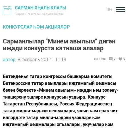
САРМАН ЯҢАЛЫКЛАРЫ
18+
"Сарман" газетасы - Сарман районы
КОНКУРСЛАР ҺӘМ АКЦИЯЛӘР
Сарманлылар "Минем авылым" дигән
иҗади конкурста катнаша алалар
автор,
8 февраль 2017 - 11:19
1768
0
0
Бөтендөнья татар конгрессы башкарма комитеты
Бөтенроссия татар авыллары иҗтимагый оешмасы
белән берлектә «Минем авылым» иҗади һәм эзләнү-
тикшеренү эшләре конкурсын уздыра. Конкурс
Татарстан Республикасы, Россия Федерациясенең
татар милли-мәдәни оешмалары, якын һәм ерак чит
илләрдәге татар милли-мәдәни үзәкләре һәм
иҗтимагый оешмалары әгъзалары, укучылар һәм