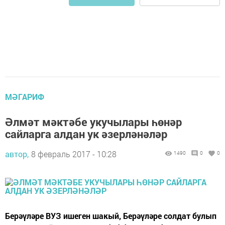
МӘГАРИФ
Әлмәт мәктәбе укучылары һөнәр
сайларга алдан ук әзерләнәләр
автор,
8 февраль 2017 - 10:28
1490
0
0
Берәүләре ВУЗ ишеген шакый, Берәүләре солдат булып