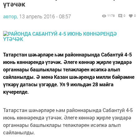
үтәчәк
автор,
13 апрель 2016 - 08:57
1178
0
0
Татарстан шәһәрләре һәм районнарында Сабантуй 4-5
июнь көннәрендә үтәчәк. Әлеге көннәр җирле үзидарә
органнары башлыклары теләкләрен исәпкә алып
сайланылды. Ә менә Казан шәһәрендә милли бәйрәмне
үткәрү датасы үзгәрде. Ул 9 июльдән 28 майга
күчерелде.
Татарстан шәһәрләре һәм районнарында Сабантуй 4-5
июнь көннәрендә үтәчәк. Әлеге көннәр җирле үзидарә
органнары башлыклары теләкләрен исәпкә алып
сайланылды.