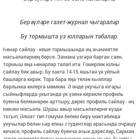
Берәүләре газет-журнал чыгаралар
Бу тормышта үз юлларын табалар.
Һөнәр сайлау - кеше тормышында иң әһәмиятле
мәсьәләләрнең берсе. Замана үзгәрә барган саен,
тормыш яңа һөнәрләр таләп итә. Гомерлек юлны
сайлау бик авыр. Бу хакта 14-15 яшьтән үк уйлый
башларга кирәк. Тора бара яңа теләк-хыяллар
барлыкка килергә мөмкин. Ә инде укучыга югары
сыйныфларда укыганда ук үзенә кирәкле профиль
буенча белемнәрен арттыру, дөрес профиль сайлау - иң
мөһим мәсьәлә. Шушы авыр мәсьәләләрне күздә
тотып, Әлмәт төп гомуми белем бирү мәктәбендә
укучылар белән һәр елны студентлар арасында очрашу
кичәсе, профиль сайлау буенча ачык дәресләр, Сарман
аграр көллияте белән очрашулар оештырыла. Быелгы