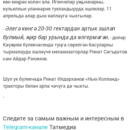
көн киңрәк колач ала. Игенчеләр уҗымнарны,
күпьеллык үләннәрне тукландыруда эшлиләр. 11
апрельдә алар дым каплауга чыктылар.
Әлегә көнгә 20-30 гектардан артык эшләп
-
булмый, җир бар урында да өлгермәгән
, - диләр
Кәүҗияк бүлекчәсендә туңга сөрелгән басуларны
тырмалауда эшләүче механизаторлар Ринат Сәгъдәтов
һәм Айдар Рәхимов.
Шул ук бүлекчәдә Ринат Илдарханов «Нью-Холланд»
тракторы белән арпа чәчүгә дә чыкты.
Следите за самым важным и интересным в
Telegram-канале
Татмедиа