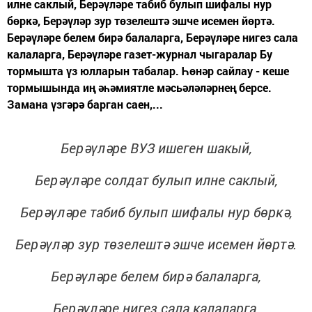
илне саклый, Берәүләре табиб булып шифалы нур
бөркә, Берәүләр зур төзелештә эшче исемен йөртә.
Берәүләре белем бирә балаларга, Берәүләре нигез сала
калаларга, Берәүләре газет-журнал чыгаралар Бу
тормышта үз юлларын табалар. Һөнәр сайлау - кеше
тормышында иң әһәмиятле мәсьәләләрнең берсе.
Замана үзгәрә барган саен,...
Берәүләре ВУЗ ишеген шакый,
Берәүләре солдат булып илне саклый,
Берәүләре табиб булып шифалы нур бөркә,
Берәүләр зур төзелештә эшче исемен йөртә.
Берәүләре белем бирә балаларга,
Берәүләре нигез сала калаларга,