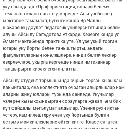
уку елында да «Профориентация, һөнәри белем»
темасына класс сәгате үткәрелде. Аны үзебезнең
мәктәпне тәмамлап, бүгенге көндә Яр Чаллы
шәһәренең дәүләт педагогик университетында белем
алучы Айсылу Сәгъдәтова үткәрде. Хәзерге көндә ул
Әлмәт мәктәбендә практика үтә. Ул үзе укый торган
югары уку йорты белән таныштырты, андагы
факультетларның юнәлешләре, нинди белгечлекләр
әзерләүләре, укырга кергәндә нинди имтиханнар
тапшырырга кирәклеген аңлатты.
Айсылу студент тормышында очрый торган кызыклы
вакыйгалар, яңа коллективта очраган авырлыклар һәм
аларны җиңү юллары турында сөйләде. Укучылар
үзләрен кызыксындырган сорауларга җавап һәм бик
күп файдалы мәгълүмат алдылар. Үзеңне рухи яктан
үстерү, камилләштерү өчен уку йортында булган
өстәмә мөмкинлекләрне әйтеп китте. Класс сәгатен
йомгаклап, укучыбыз үзен укыткан укытучыларына