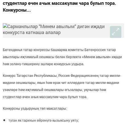
студентлар өчен ачык массакүләм чара булып тора.
Конкурсны...
Бөтендөнья татар конгрессы башкарма комитеты Бөтенроссия татар
авыллары иҗтимагый оешмасы белән берлектә «Минем авылым» иҗади
һәм эзләнү-тикшеренү эшләре конкурсын уздыра.
Конкурс Татарстан Республикасы, Россия Федерациясенең татар милли-
мәдәни оешмалары, якын һәм ерак чит илләрдәге татар милли-мәдәни
үзәкләре һәм иҗтимагый оешмалары әгъзалары, укучылар һәм
студентлар өчен ачык массакүләм чара булып тора.
Конкурсны уздыруның төп максатлары:
туган як тарихын өйрәнүгә кызыксыну уяту;