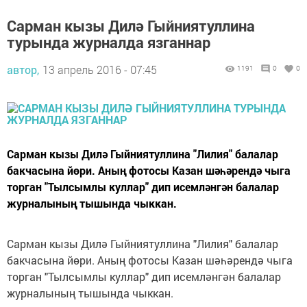
Сарман кызы Дилә Гыйниятуллина
турында журналда язганнар
автор,
13 апрель 2016 - 07:45
1191
0
0
Сарман кызы Дилә Гыйниятуллина "Лилия" балалар
бакчасына йөри. Аның фотосы Казан шәһәрендә чыга
торган "Тылсымлы куллар" дип исемләнгән балалар
журналының тышында чыккан.
Сарман кызы Дилә Гыйниятуллина "Лилия" балалар
бакчасына йөри. Аның фотосы Казан шәһәрендә чыга
торган "Тылсымлы куллар" дип исемләнгән балалар
журналының тышында чыккан.