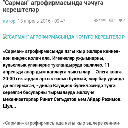
"Сарман" агрофирмасында чәчүгә
керештеләр
автор,
13 апрель 2016 - 09:47
1100
0
0
«Сарман» агрофирмасында язгы кыр эшләре көннән-
көн киңрәк колач ала. Игенчеләр уҗымнарны,
күпьеллык үләннәрне тукландыруда эшлиләр. 11
апрельдә алар дым каплауга чыктылар. - Әлегә көнгә
20-30 гектардан артык эшләп булмый, җир бар урында
да өлгермәгән, - диләр Кәүҗияк бүлекчәсендә туңга
сөрелгән басуларны тырмалауда эшләүче
механизаторлар Ринат Сәгъдәтов һәм Айдар Рәхимов.
Шул...
«Сарман» агрофирмасында язгы кыр эшләре көннән-