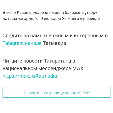
Ә менә Казан шәһәрендә милли бәйрәмне үткәрү
датасы үзгәрде. Ул 9 июльдән 28 майга күчерелде.
Следите за самым важным и интересным в
Telegram-канале
Татмедиа
Читайте новости Татарстана в
национальном мессенджере MАХ:
https://max.ru/tatmedia
Перейти на страницу новости