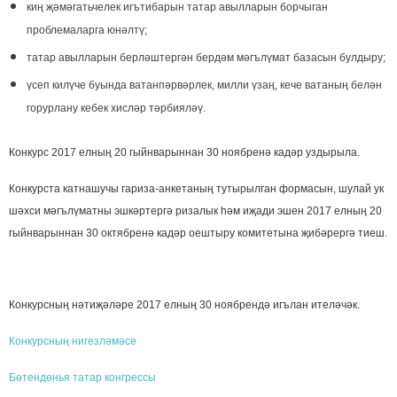
киң җәмәгатьчелек игътибарын татар авылларын борчыган
проблемаларга юнәлтү;
татар авылларын берләштергән бердәм мәгълүмат базасын булдыру;
үсеп килүче буында ватанпәрвәрлек, милли үзаң, кече ватаның белән
горурлану кебек хисләр тәрбияләү.
Конкурс 2017 елның 20 гыйнварыннан 30 ноябренә кадәр уздырыла.
Конкурста катнашучы гариза-анкетаның тутырылган формасын, шулай ук
шәхси мәгълүматны эшкәртергә ризалык һәм иҗади эшен 2017 елның 20
гыйнварыннан 30 октябренә кадәр оештыру комитетына җибәрергә тиеш.
Конкурсның нәтиҗәләре 2017 елның 30 ноябрендә игълан ителәчәк.
Конкурсның нигезләмәсе
Бөтендөнья татар конгрессы