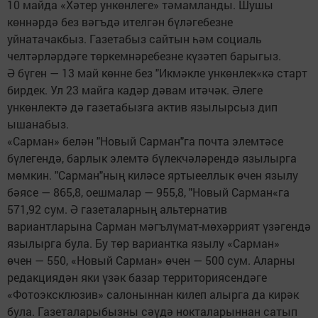
10 майда «Хәтер ункөнлеге» тәмамланды. Шушы
көннәрдә без вәгъдә ителгән бүләгебезне
уйнатачакбыз. Газетабыз сайтын һәм социаль
челтәрләрдәге төркемнәребезне күзәтеп барыгыз.
Ә бүген — 13 май көнне без "Икмәкле ункөнлек«кә старт
бирдек. Ул 23 майга кадәр дәвам итәчәк. Әлеге
ункөнлектә дә газетабызга актив язылырсыз дип
ышанабыз.
«Сарман» белән "Новый Сарман"га почта элемтәсе
бүлегендә, барлык элемтә бүлекчәләрендә язылырга
мөмкин. "Сарман"ның киләсе яртыееллык өчен язылу
бәясе — 865,8, оешмалар — 955,8, "Новый Сарман«га
571,92 сум. Ә газеталарның альтернатив
вариантларына Сарман мәгълүмат-мөхәррият үзәгендә
язылырга була. Бу төр вариантка язылу «Сарман»
өчен — 550, «Новый Сарман» өчен — 500 сум. Аларны
редакциядән яки үзәк базар территориясендәге
«Фотоэксклюзив» салоныннан килеп алырга да кирәк
була. Газеталарыбызны сәүдә нокталарыннан сатып