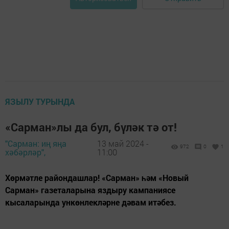
ЯЗЫЛУ ТУРЫНДА
«Сарман»лы да бул, бүләк тә от!
"Сарман: иң яңа
13 май 2024 -
972
0
1
хәбәрләр",
11:00
Хөрмәтле райондашлар! «Сарман» һәм «Новый
Сарман» газеталарына яздыру кампаниясе
кысаларында ункөнлекләрне дәвам итәбез.