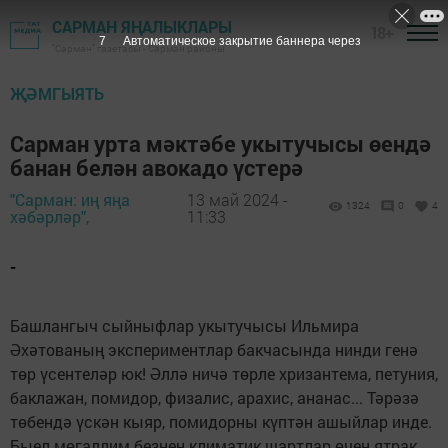
САРМАН ЯҢАЛЫКЛАРЫ
18+
5
Автоматическое закрытие баннера через
"Сарман" газетасы - Сарман районы
ҖӘМГЫЯТЬ
Сарман урта мәктәбе укытучысы өендә
банан белән авокадо үстерә
"Сарман: иң яңа
13 май 2024 -
1324
0
4
хәбәрләр",
11:33
-
Башлангыч сыйныфлар укытучысы Ильмира
Әхәтованың экспериментлар бакчасында нинди генә
төр үсентеләр юк! Әллә ничә төрле хризантема, петуния,
баклажан, помидор, физалис, арахис, ананас... Тәрәзә
төбендә үскән кыяр, помидорны күптән ашыйлар инде.
Быел мөгаллим безнең климатик шартлар өчен ятрак