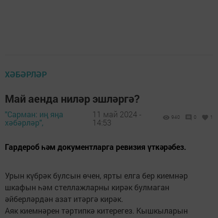
ХӘБӘРЛӘР
Май аенда ниләр эшләргә?
"Сарман: иң яңа
11 май 2024 -
940
0
1
хәбәрләр",
14:53
Гардероб һәм документларга ревизия үткәрәбез.
Урын күбрәк булсын өчен, ярты елга бер киемнәр
шкафын һәм стеллажларны кирәк булмаган
әйберләрдән азат итәргә кирәк.
Аяк киемнәрен тәртипкә китерегез. Кышкыларын