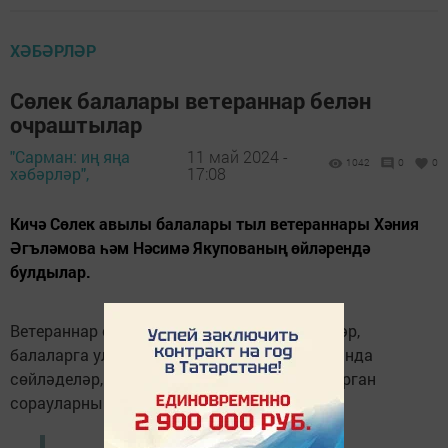
ХӘБӘРЛӘР
Сөлек балалары ветераннар белән
очраштылар
"Сарман: иң яңа
11 май 2024 -
1042
0
0
хәбәрләр",
17:08
Кичә Сөлек авылы балалары тыл ветераннары Хәния
Әгъләмова һәм Нәсимә Якупованың өйләрендә
булдылар.
Ветераннар сугыш елларын искә төшерделәр,
балаларга ул елларның авырлыклары турында
сөйләделәр, балалар үзләрен кызыксындырган
сорауларны бирделәр.