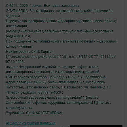
© 2011 - 2026. Сарман. Все права защищены.
© ТАТМЕДИА. Все материалы, размещенные на сайте, защищены
законом.
Перепечатка, воспроизведение и распространение в любом объеме
информации,
размещенной на сайте, возможна только с письменного согласия
редакций СМИ.
При поддержке Республиканского агентства по печати и массовым
коммуникациям.
Наименование СМИ: Сарман
№ свидетельства о регистрации СМИ, дата: ЭЛ № ФС 77 - 90172 от
07.10.2025
выдано Федеральной службой по надзору в сфере связи,
информационных технологий и массовых коммуникаций
ФИО главного редактора: Сабирова Альбина Ашрафулловна
Адрес редакции: 423350, Российская Федерация, Республика
Татарстан, Сармановский район, с. Сарманово, ул. Ленина, д. 17
Телефон редакции: (85559) 2-40-31;
Электронный адрес редакции: sarmangazetam11@mail.ru
Для сообщения о фактах коррупции: sarmangazetam11@mail.ru ;
sar.prok@tatar.ru.
Учредитель СМИ: АО «ТАТМЕДИА»
Антикоррупционная политика