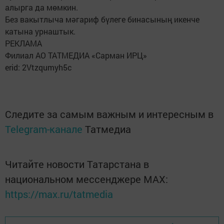
алырга да мөмкин.
Без вакытлыча мәгариф бүлеге бинасының икенче
катына урнаштык.
РЕКЛАМА
Филиал АО ТАТМЕДИА «Сарман ИРЦ»
erid: 2Vtzqumyh5c
Следите за самым важным и интересным в
Telegram-канале
Татмедиа
Читайте новости Татарстана в
национальном мессенджере MАХ:
https://max.ru/tatmedia