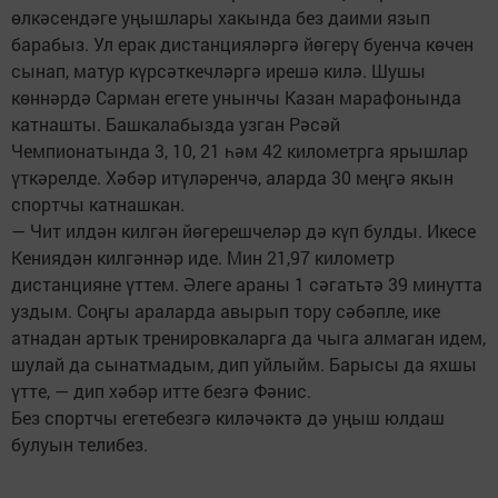
өлкәсендәге уңышлары хакында без даими язып
барабыз. Ул ерак дистанцияләргә йөгерү буенча көчен
сынап, матур күрсәткечләргә ирешә килә. Шушы
көннәрдә Сарман егете унынчы Казан марафонында
катнашты. Башкалабызда узган Рәсәй
Чемпионатында 3, 10, 21 һәм 42 километрга ярышлар
үткәрелде. Хәбәр итүләренчә, аларда 30 меңгә якын
спортчы катнашкан.
— Чит илдән килгән йөгерешчеләр дә күп булды. Икесе
Кениядән килгәннәр иде. Мин 21,97 километр
дистанцияне үттем. Әлеге араны 1 сәгатьтә 39 минутта
уздым. Соңгы араларда авырып тору сәбәпле, ике
атнадан артык тренировкаларга да чыга алмаган идем,
шулай да сынатмадым, дип уйлыйм. Барысы да яхшы
үтте, — дип хәбәр итте безгә Фәнис.
Без спортчы егетебезгә киләчәктә дә уңыш юлдаш
булуын телибез.