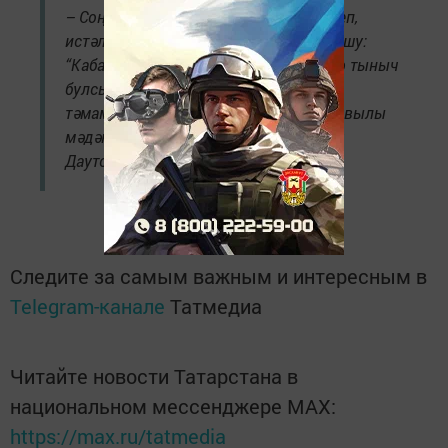
– Соңыннан ветераннарга рәхмәт әйтеп,
истәлекле бүләкләр тапшырдык. Очрашу:
“Кабат сугышлар булмасын, ил-көннәр тыныч
булсын”, – дигән теләкләр белән
тәмамланды, – дип хәбәр итте Сөлек авылы
мәдәният йорты директоры Раушания
Даутова.
Следите за самым важным и интересным в
Telegram-канале
Татмедиа
Читайте новости Татарстана в
национальном мессенджере MАХ:
https://max.ru/tatmedia