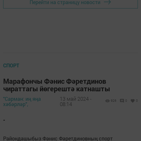
Перейти на страницу новости
СПОРТ
Марафончы Фәнис Фәретдинов
чираттагы йөгерештә катнашты
"Сарман: иң яңа
13 май 2024 -
926
0
0
хәбәрләр",
08:14
-
Райондашыбыз Фәнис Фәретдиновның спорт