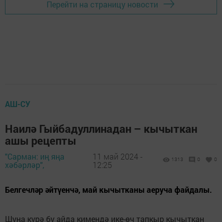
Перейти на страницу новости
АШ-СУ
Наилә Гыйбадуллинадан – кычыткан
ашы рецепты
"Сарман: иң яңа
11 май 2024 -
1313
0
0
хәбәрләр",
12:25
Белгечләр әйтүенчә, май кычытканы аеруча файдалы.
Шуңа күрә бу айда кимендә ике-өч тапкыр кычыткан