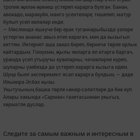
тропик җиләк-җимеш үстереп карарга булган. Банан,
авокадо, маракуйя, манго үсентеләре, тишелеп, матур
булып үсеп киләләр инде.
— Мөслимдә яшәүче бер ерак туганнарыбызда үзләре
үстергән ананас авыз итеп карагач, мин дә кызыгып
киттем. Интернет аша заказ биреп, берничә төрле орлык
кайтардым. Гомумән, җылы якларга ял итәргә баргач,
урамда үсеп утыручы куакларны, чәчәкләрне күреп,
шуларны үзебездә дә үстереп карарга кызыга идем.
Шуңа быел эксперимент ясап карарга булдым, — диде
Ильмира Әсбах кызы.
Укытучының башка төрле һөнәр-сәләтләре дә бик күп.
Алары хакында «Сарман» газетасыннан укыгыз,
хөрмәтле дуслар.
Следите за самым важным и интересным в