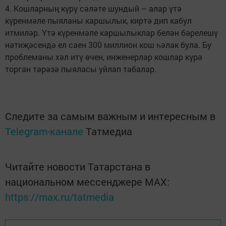
4. Кошларның күрү сәләте шундый – алар үтә
күренмәле пыяланы каршылык, киртә дип кабул
итмиләр. Үтә күренмәле каршылыклар белән бәрелешү
нәтиҗәсендә ел саен 300 миллион кош һәлак була. Бу
проблеманы хәл итү өчен, инженерлар кошлар күрә
торган тәрәзә пыяласы уйлап табалар.
Следите за самым важным и интересным в
Telegram-канале
Татмедиа
Читайте новости Татарстана в
национальном мессенджере MАХ:
https://max.ru/tatmedia