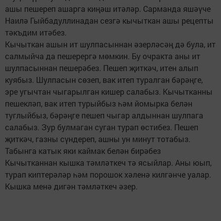
ашы пешереп ашарга киңәш итәләр. Сарманда яшәүче
Наилә Гыйбадуллинадан сезгә кычыткан ашы рецепты
тәкъдим итәбез.
Кычыткан ашын ит шулпасыннан әзерләсәң дә була, ит
салмыйча да пешерергә мөмкин. Бу очракта аны ит
шулпасыннан пешерәбез. Пешеп җиткәч, итен алып
куябыз. Шулпасын сөзеп, вак итеп туралган бәрәңге,
эре угычтан чыгарылган кишер салабыз. Кычытканны
пешекләп, вак итеп турыйбыз һәм йомырка белән
туглыйбыз, бәрәңге пешеп чыгар алдыннан шулпага
салабыз. Зур булмаган суган турап өстибез. Пешеп
җиткәч, газны сүндереп, ашны ун минут тотабыз.
Табынга катык яки каймак белән бирәбез
Кычытканнан кышка тәмләткеч тә ясыйлар. Аны юып,
турап киптерәләр һәм порошок хәленә килгәнче уалар.
Кышка менә дигән тәмләткеч әзер.