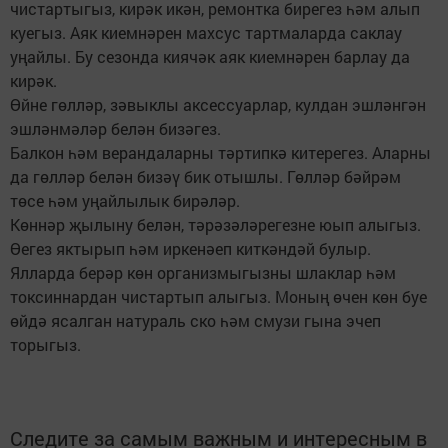
чистартыгыз, кирәк икән, ремонтка бирегез һәм алып
куегыз. Аяк киемнәрен махсус тартмаларда саклау
уңайлы. Бу сезонда киячәк аяк киемнәрен барлау да
кирәк.
Өйне гөлләр, зәвыклы аксессуарлар, кулдан эшләнгән
эшләнмәләр белән бизәгез.
Балкон һәм верандаларны тәртипкә китерегез. Аларны
да гөлләр белән бизәү бик отышлы. Гөлләр бәйрәм
төсе һәм уңайлылык бирәләр.
Көннәр җылыну белән, тәрәзәләрегезне юып алыгыз.
Өегез яктырып һәм иркенәеп киткәндәй булыр.
Ялларда берәр көн организмыгызны шлаклар һәм
токсиннардан чистартып алыгыз. Моның өчен көн буе
өйдә ясалган натураль ско һәм смузи гына эчеп
торыгыз.
Следите за самым важным и интересным в