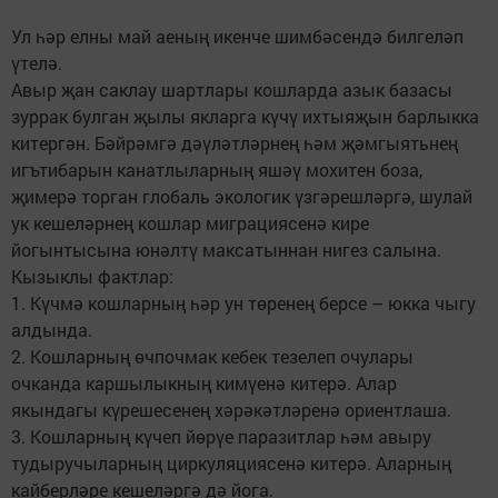
Ул һәр елны май аеның икенче шимбәсендә билгеләп
үтелә.
Авыр җан саклау шартлары кошларда азык базасы
зуррак булган җылы якларга күчү ихтыяҗын барлыкка
китергән. Бәйрәмгә дәүләтләрнең һәм җәмгыятьнең
игътибарын канатлыларның яшәү мохитен боза,
җимерә торган глобаль экологик үзгәрешләргә, шулай
ук кешеләрнең кошлар миграциясенә кире
йогынтысына юнәлтү максатыннан нигез салына.
Кызыклы фактлар:
1. Күчмә кошларның һәр ун төренең берсе – юкка чыгу
алдында.
2. Кошларның өчпочмак кебек тезелеп очулары
очканда каршылыкның кимүенә китерә. Алар
якындагы күрешесенең хәрәкәтләренә ориентлаша.
3. Кошларның күчеп йөрүе паразитлар һәм авыру
тудыручыларның циркуляциясенә китерә. Аларның
кайберләре кешеләргә дә йога.