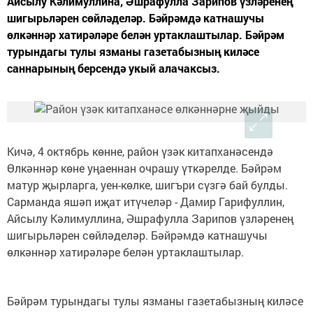
Айсылу Кәлимуллина, Әшрафулла Зарипов үзләренең
шигырьләрен сөйләделәр. Бәйрәмдә катнашучы
өлкәннәр хатирәләре белән уртаклаштылар. Бәйрәм
турындагы тулы язманы газетабызның киләсе
саннарының берсендә укый алачаксыз.
Кичә, 4 октябрь көнне, район үзәк китапханәсендә
Өлкәннәр көне уңаеннан очрашу үткәрелде. Бәйрәм
матур җырларга, уен-көлке, шигъри сүзгә бай булды.
Сарманда яшәп иҗат итүчеләр - Дамир Гарифуллин,
Айсылу Кәлимуллина, Әшрафулла Зарипов үзләренең
шигырьләрен сөйләделәр. Бәйрәмдә катнашучы
өлкәннәр хатирәләре белән уртаклаштылар.
Бәйрәм турындагы тулы язманы газетабызның киләсе