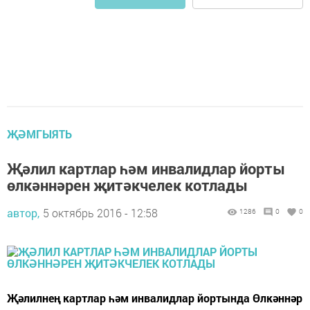
ҖӘМГЫЯТЬ
Җәлил картлар һәм инвалидлар йорты
өлкәннәрен җитәкчелек котлады
автор,
5 октябрь 2016 - 12:58
1286
0
0
Җәлилнең картлар һәм инвалидлар йортында Өлкәннәр