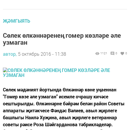
ҖӘМГЫЯТЬ
Сөлек өлкәннәренең гомер көзләре әле
узмаган
автор,
5 октябрь 2016 - 11:38
1121
0
0
Сөлек мәдәният йортында Өлкәннәр көне уңаеннан
"Гомер көзе әле узмаган" исемле очрашу кичәсе
оештырылды. Өлкәннәрне бәйрәм белән район Советы
аппараты җитәкчесе Фәндәс Вәлиев, авыл җирлеге
башлыгы Наилә Хуҗина, авыл җирлеге ветераннар
советы рәисе Роза Шәйгарданова тәбрикләделәр.