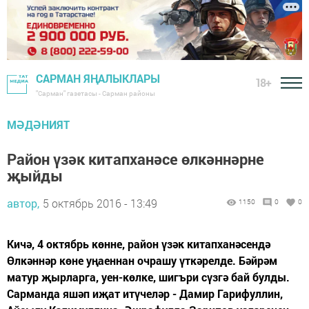
САРМАН ЯҢАЛЫКЛАРЫ
18+
"Сарман" газетасы - Сарман районы
МӘДӘНИЯТ
Район үзәк китапханәсе өлкәннәрне
җыйды
автор,
5 октябрь 2016 - 13:49
1150
0
0
Кичә, 4 октябрь көнне, район үзәк китапханәсендә
Өлкәннәр көне уңаеннан очрашу үткәрелде. Бәйрәм
матур җырларга, уен-көлке, шигъри сүзгә бай булды.
Сарманда яшәп иҗат итүчеләр - Дамир Гарифуллин,