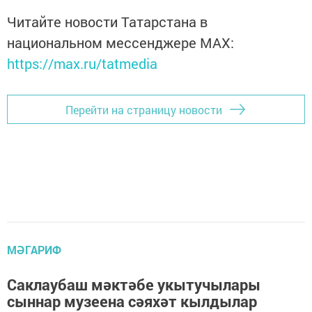
Читайте новости Татарстана в
национальном мессенджере MАХ:
https://max.ru/tatmedia
Перейти на страницу новости
МӘГАРИФ
Саклаубаш мәктәбе укытучылары
сыннар музеена сәяхәт кылдылар