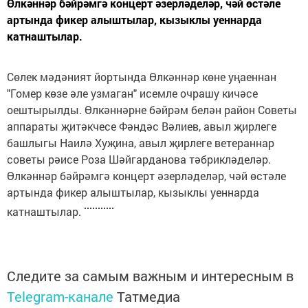
Өлкәннәр бәйрәмгә концерт әзерләделәр, чәй өстәле
артында фикер алыштылар, кызыклы уеннарда
катнаштылар.
Сөлек мәдәният йортында Өлкәннәр көне уңаеннан
"Гомер көзе әле узмаган" исемле очрашу кичәсе
оештырылды. Өлкәннәрне бәйрәм белән район Советы
аппараты җитәкчесе Фәндәс Вәлиев, авыл җирлеге
башлыгы Наилә Хуҗина, авыл җирлеге ветераннар
советы рәисе Роза Шәйгарданова тәбрикләделәр.
Өлкәннәр бәйрәмгә концерт әзерләделәр, чәй өстәле
артында фикер алыштылар, кызыклы уеннарда
катнаштылар.
Следите за самым важным и интересным в
Telegram-канале
Татмедиа