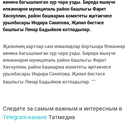
көненә багышланган зур чара узды. Биредә яшәүче
өлкәннәрне муниципаль район башлыгы Фәрит
Хөснуллин, район башкарма комитеты җитәкчесе
урынбасары Индира Сәхипова, Җәлил бистәсе
башлыгы Ленар Бадыйков котладылар.
Җәлилнең картлар һәм инвалидлар йортында Өлкәннәр
көненә багышланган зур чара узды. Биредә яшәүче
өлкәннәрне муниципаль район башлыгы Фәрит
Хөснуллин, район башкарма комитеты җитәкчесе
урынбасары Индира Сәхипова, Җәлил бистәсе
башлыгы Ленар Бадыйков котладылар.
Следите за самым важным и интересным в
Telegram-канале
Татмедиа