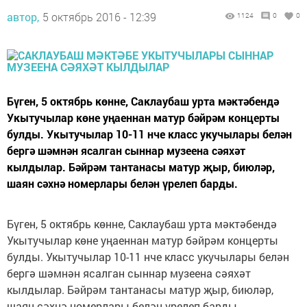
автор,
5 октябрь 2016 - 12:39
1124
0
0
Бүген, 5 октябрь көнне, Саклаубаш урта мәктәбендә
Укытучылар көне уңаеннан матур бәйрәм концерты
булды. Укытучылар 10-11 нче класс укучылары белән
бергә шәмнән ясалган сыннар музеена сәяхәт
кылдылар. Бәйрәм тантанасы матур җыр, биюләр,
шаян сәхнә номерлары белән үрелеп барды.
Бүген, 5 октябрь көнне, Саклаубаш урта мәктәбендә
Укытучылар көне уңаеннан матур бәйрәм концерты
булды. Укытучылар 10-11 нче класс укучылары белән
бергә шәмнән ясалган сыннар музеена сәяхәт
кылдылар. Бәйрәм тантанасы матур җыр, биюләр,
шаян сәхнә номерлары белән үрелеп барды.