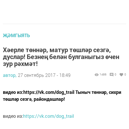
ҖӘМГЫЯТЬ
Хәерле төннәр, матур төшләр сезгә,
дуслар! Безнең белән булганыгыз өчен
зур рәхмәт!
автор,
27 сентябрь 2017 - 18:49
1486
0
0
видео из:https://vk.com/dog_trail Тыныч төннәр, сихри
төшләр сезгә, райондашлар!
видео из:
https://vk.com/dog_trail