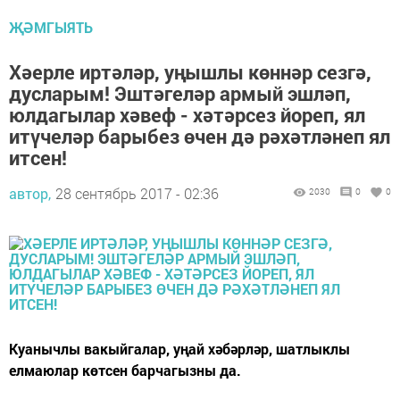
ҖӘМГЫЯТЬ
Хәерле иртәләр, уңышлы көннәр сезгә,
дусларым! Эштәгеләр армый эшләп,
юлдагылар хәвеф - хәтәрсез йореп, ял
итүчеләр барыбез өчен дә рәхәтләнеп ял
итсен!
автор,
28 сентябрь 2017 - 02:36
2030
0
0
Куанычлы вакыйгалар, уңай хәбәрләр, шатлыклы
елмаюлар көтсен барчагызны да.