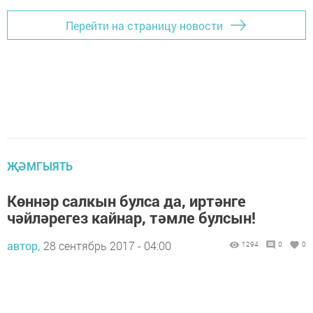
Перейти на страницу новости
ҖӘМГЫЯТЬ
Көннәр салкын булса да, иртәнге
чәйләрегез кайнар, тәмле булсын!
автор,
28 сентябрь 2017 - 04:00
1294
0
0