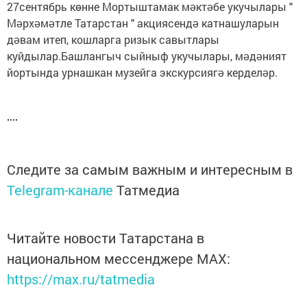
27сентябрь көнне Мортыштамак мəктəбе укучылары "
Мəрхəмəтле Татарстан " акциясендə катнашуларын
дəвам итеп, кошларга ризык савытлары
куйдылар.Башлангыч сыйныф укучылары, мəдəният
йортында урнашкан музейга экскурсиягə керделəр.
Следите за самым важным и интересным в
Telegram-канале
Татмедиа
Читайте новости Татарстана в
национальном мессенджере MАХ:
https://max.ru/tatmedia