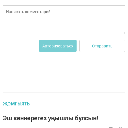
Отправить
Авторизоваться
ҖӘМГЫЯТЬ
Эш көннәрегез уңышлы булсын!