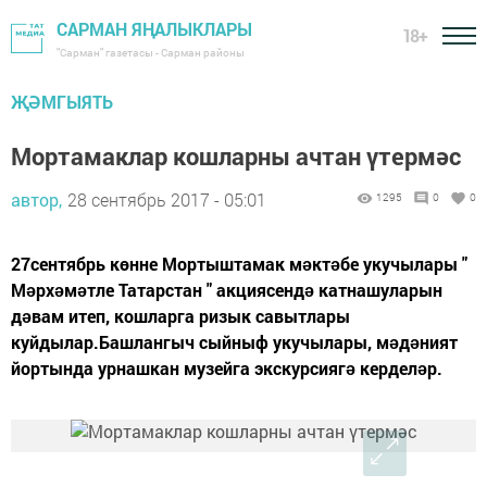
САРМАН ЯҢАЛЫКЛАРЫ
18+
"Сарман" газетасы - Сарман районы
ҖӘМГЫЯТЬ
Мортамаклар кошларны ачтан үтермәс
автор,
28 сентябрь 2017 - 05:01
1295
0
0
27сентябрь көнне Мортыштамак мəктəбе укучылары "
Мəрхəмəтле Татарстан " акциясендə катнашуларын
дəвам итеп, кошларга ризык савытлары
куйдылар.Башлангыч сыйныф укучылары, мəдəният
йортында урнашкан музейга экскурсиягə керделəр.