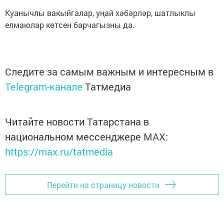
Куанычлы вакыйгалар, уңай хәбәрләр, шатлыклы
елмаюлар көтсен барчагызны да.
Следите за самым важным и интересным в
Telegram-канале
Татмедиа
Читайте новости Татарстана в
национальном мессенджере MАХ:
https://max.ru/tatmedia
Перейти на страницу новости