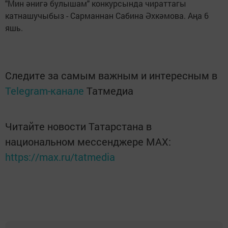
"Мин әнигә булышам" конкурсында чираттагы
катнашучыбыз - Сарманнан Сабина Әхкәмова. Аңа 6
яшь.
Следите за самым важным и интересным в
Telegram-канале
Татмедиа
Читайте новости Татарстана в
национальном мессенджере MАХ:
https://max.ru/tatmedia