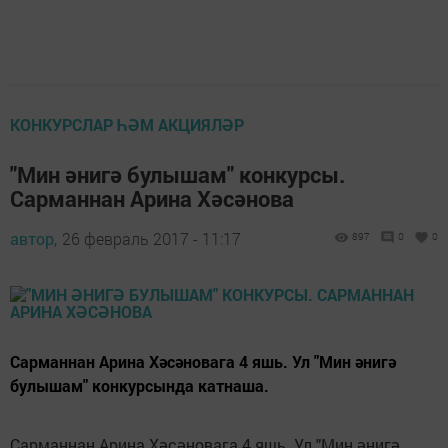
КОНКУРСЛАР ҺӘМ АКЦИЯЛӘР
"Мин әнигә булышам" конкурсы.
Сарманнан Арина Хәсәнова
автор,
26 февраль 2017 - 11:17
897
0
0
Сарманнан Арина Хәсәновага 4 яшь. Ул "Мин әнигә
булышам" конкурсында катнаша.
Сарманнан Арина Хәсәновага 4 яшь. Ул "Мин әнигә