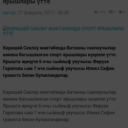
ярышлары үтте
автор,
27 февраль 2017 - 06:36
1474
0
0
Карашай Саклау мәктәбендә Ватанны саклаучылар
көненә багышланган спорт ярышлары күңелле үтте.
Ярышта җиңүче 6 нчы сыйныф укучысы Фирүзә
Гарипова һәм 7 нче сыйныф укучысы Илназ Сафин
грамота белән бүләкләнделәр.
Карашай Саклау мәктәбендә Ватанны саклаучылар
көненә багышланган спорт ярышлары күңелле үтте.
Ярышта җиңүче 6 нчы сыйныф укучысы Фирүзә
Гарипова һәм 7 нче сыйныф укучысы Илназ Сафин
грамота белән бүләкләнделәр.