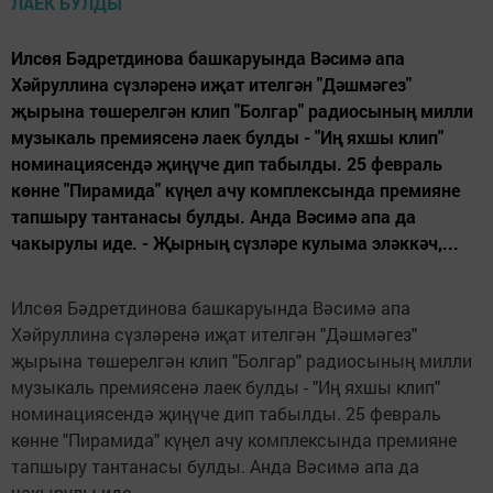
Илсөя Бәдретдинова башкаруында Вәсимә апа
Хәйруллина сүзләренә иҗат ителгән "Дәшмәгез"
җырына төшерелгән клип "Болгар" радиосының милли
музыкаль премиясенә лаек булды - "Иң яхшы клип"
номинациясендә җиңүче дип табылды. 25 февраль
көнне "Пирамида" күңел ачу комплексында премияне
тапшыру тантанасы булды. Анда Вәсимә апа да
чакырулы иде. - Җырның сүзләре кулыма эләккәч,...
Илсөя Бәдретдинова башкаруында Вәсимә апа
Хәйруллина сүзләренә иҗат ителгән "Дәшмәгез"
җырына төшерелгән клип "Болгар" радиосының милли
музыкаль премиясенә лаек булды - "Иң яхшы клип"
номинациясендә җиңүче дип табылды. 25 февраль
көнне "Пирамида" күңел ачу комплексында премияне
тапшыру тантанасы булды. Анда Вәсимә апа да
чакырулы иде.