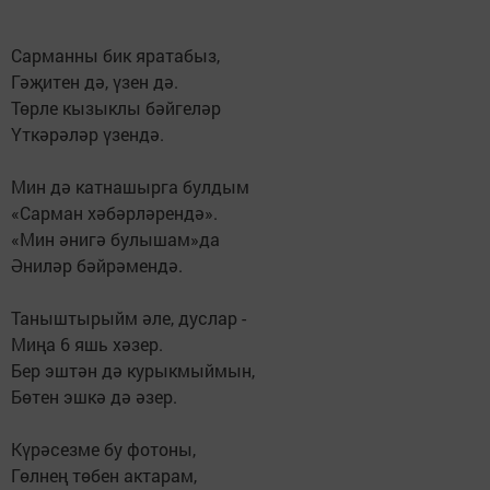
Сарманны бик яратабыз,
Гәҗитен дә, үзен дә.
Төрле кызыклы бәйгеләр
Үткәрәләр үзендә.
Мин дә катнашырга булдым
«Сарман хәбәрләрендә».
«Мин әнигә булышам»да
Әниләр бәйрәмендә.
Таныштырыйм әле, дуслар -
Миңа 6 яшь хәзер.
Бер эштән дә курыкмыймын,
Бөтен эшкә дә әзер.
Күрәсезме бу фотоны,
Гөлнең төбен актарам,