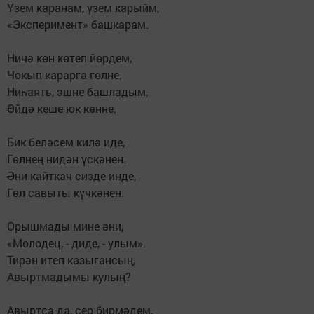
Үзем каранам, үзем карыйм,
«Эксперимент» башкарам.
Ничә көн көтеп йөрдем,
Чокып карарга гөлне.
Ниһаять, эшне башладым,
Өйдә кеше юк көнне.
Бик беләсем килә иде,
Гөлнең нидән үскәнен.
Әни кайткач сизде инде,
Гөл савыты күчкәнен.
Орышмады мине әни,
«Молодец, - диде, - улым».
Тирән итеп казыгансың,
Авыртмадымы кулың?
Авыртса да, сер бирмәдем,