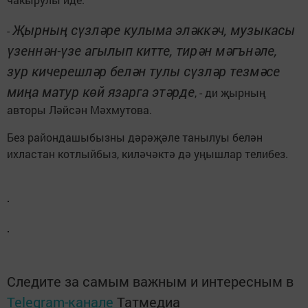
Җырның сүзләре кулыма эләккәч, музыкасы
-
үзеннән-үзе агылып китте, тирән мәгънәле,
зур кичерешләр белән тулы сүзләр тезмәсе
миңа матур көй язарга этәрде
, - ди җырның
авторы Ләйсән Мәхмутова.
Без райондашыбызны дәрәҗәле танылуы белән
ихластан котлыйбыз, киләчәктә дә уңышлар телибез.
Следите за самым важным и интересным в
Telegram-канале
Татмедиа