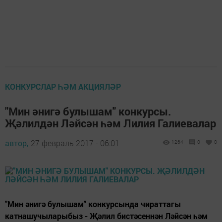
КОНКУРСЛАР ҺӘМ АКЦИЯЛӘР
"Мин әнигә булышам" конкурсы.
Җәлилдән Ләйсән һәм Лилия Галиевалар
автор,
27 февраль 2017 - 06:01
1264
0
0
"Мин әнигә булышам" конкурсында чираттагы
катнашучыларыбыз - Җәлил бистәсеннән Ләйсән һәм