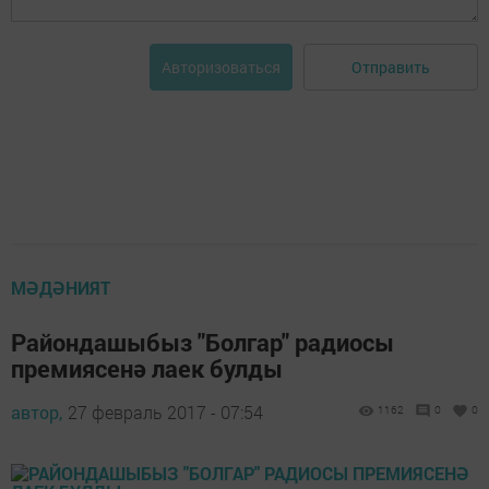
Отправить
Авторизоваться
МӘДӘНИЯТ
Райондашыбыз "Болгар" радиосы
премиясенә лаек булды
автор,
27 февраль 2017 - 07:54
1162
0
0