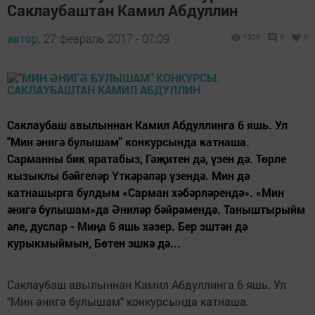
Саклаубаштан Камил Абдуллин
автор,
27 февраль 2017 - 07:09
1303
0
0
Саклаубаш авылыннан Камил Абдуллинга 6 яшь. Ул
"Мин әнигә булышам" конкурсында катнаша.
Сарманны бик яратабыз, Гәҗитен дә, үзен дә. Төрле
кызыклы бәйгеләр Үткәрәләр үзендә. Мин дә
катнашырга булдым «Сарман хәбәрләрендә». «Мин
әнигә булышам»да Әниләр бәйрәмендә. Таныштырыйм
әле, дуслар - Миңа 6 яшь хәзер. Бер эштән дә
курыкмыймын, Бөтен эшкә дә...
Саклаубаш авылыннан Камил Абдуллинга 6 яшь. Ул
"Мин әнигә булышам" конкурсында катнаша.