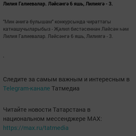
Лилия Галиевалар. Ләйсәнгә 6 яшь, Лилиягә - 3.
"Мин әнигә булышам" конкурсында чираттагы
катнашучыларыбыз - Җәлил бистәсеннән Ләйсән һәм
Лилия Галиевалар. Ләйсәнгә 6 яшь, Лилиягә - 3.
Следите за самым важным и интересным в
Telegram-канале
Татмедиа
Читайте новости Татарстана в
национальном мессенджере MАХ:
https://max.ru/tatmedia