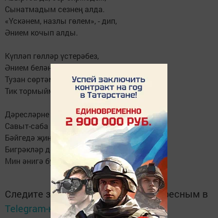
Сынатмадым сезнең алда.
«Үскәнем, назлы гөлем», - дип,
Әнием кочып алды.
Күпләп гөлләр үстерәбез,
Әнием белән бергә.
Тузан сөртәм, сулар сибәм,
Тик тормыйм үзем бер дә.
Дәресләрне карагач,
Савыт-саба юышам.
Бәйгедә җиңмәмме - дип,
Бигрәкләр дә тырышам,
Мин әнигә булышам!
Следите за самым важным и интересным в
Telegram-канале
Татмедиа