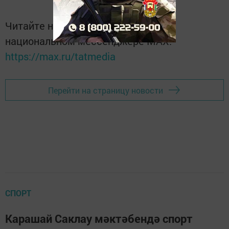
Читайте новости Татарстана в
национальном мессенджере MАХ:
https://max.ru/tatmedia
Перейти на страницу новости
СПОРТ
Карашай Саклау мәктәбендә спорт