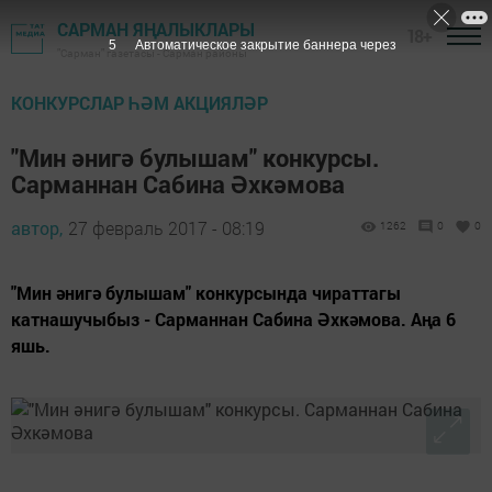
САРМАН ЯҢАЛЫКЛАРЫ
18+
4
Автоматическое закрытие баннера через
"Сарман" газетасы - Сарман районы
КОНКУРСЛАР ҺӘМ АКЦИЯЛӘР
"Мин әнигә булышам" конкурсы.
Сарманнан Сабина Әхкәмова
автор,
27 февраль 2017 - 08:19
1262
0
0
"Мин әнигә булышам" конкурсында чираттагы
катнашучыбыз - Сарманнан Сабина Әхкәмова. Аңа 6
яшь.