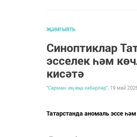
ҖӘМГЫЯТЬ
Синоптиклар Та
эсселек һәм кө
кисәтә
"Сарман: иң яңа хәбәрләр",
19 май 2026
Татарстанда аномаль эссе һә