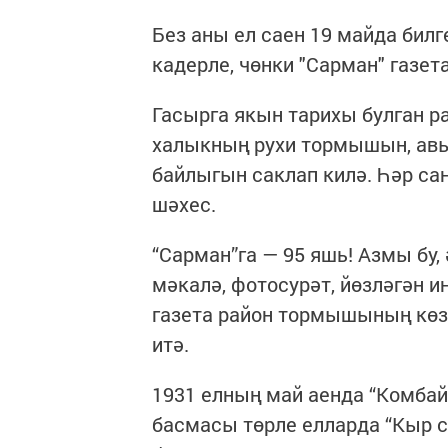
Без аны ел саен 19 майда билг
кадерле, чөнки "Сарман" газет
Гасырга якын тарихы булган ра
халыкның рухи тормышын, авы
байлыгын саклап килә. Һәр сан
шәхес.
“Сарман”га — 95 яшь! Азмы бу,
мәкалә, фотосурәт, йөзләгән и
газета район тормышының көзг
итә.
1931 елның май аенда “Комбай
басмасы төрле елларда “Кыр с