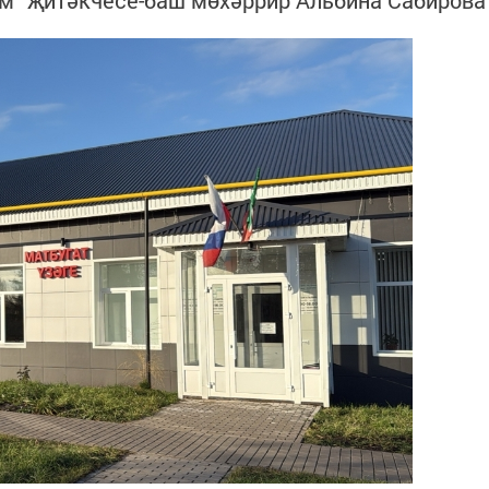
рм” җитәкчесе-баш мөхәррир Альбина Сабирова