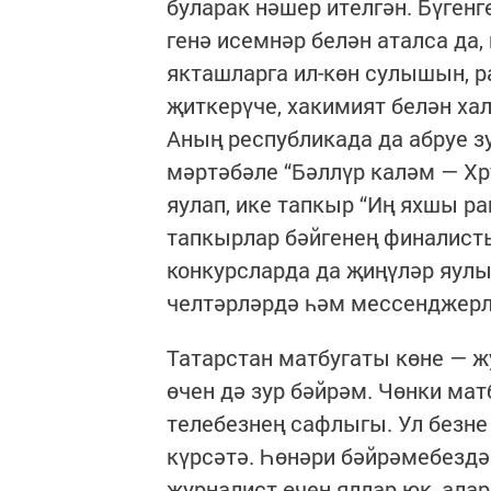
буларак нәшер ителгән. Бүгенг
генә исемнәр белән аталса да,
якташларга ил-көн сулышын, р
җиткерүче, хакимият белән ха
Аның республикада да абруе з
мәртәбәле “Бәллүр каләм — Хр
яулап, ике тапкыр “Иң яхшы ра
тапкырлар бәйгенең финалист
конкурсларда да җиңүләр яулы
челтәрләрдә һәм мессенджерла
Татарстан матбугаты көне — жу
өчен дә зур бәйрәм. Чөнки ма
телебезнең сафлыгы. Ул безне
күрсәтә. Һөнәри бәйрәмебездә 
журналист өчен яллар юк, алар