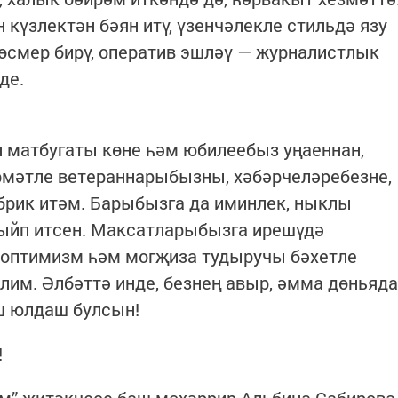
күзлектән бәян итү, үзенчәлекле стильдә язу
өсмер бирү, оператив эшләү — журналистлык
де.
н матбугаты көне һәм юбилеебыз уңаеннан,
рмәтле ветераннарыбызны, хәбәрчеләребезне,
брик итәм. Барыбызга да иминлек, ныклы
ыйп итсен. Максатларыбызга ирешүдә
 оптимизм һәм могҗиза тудыручы бәхетле
лим. Әлбәттә инде, безнең авыр, әмма дөньяда
ш юлдаш булсын!
!