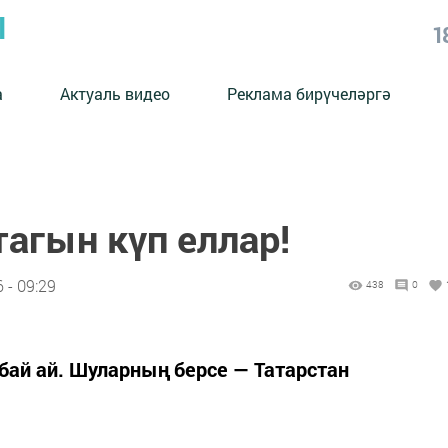
Ы
1
а
Актуаль видео
Реклама бирүчеләргә
тагын күп еллар!
 - 09:29
438
0
бай ай. Шуларның берсе — Татарстан