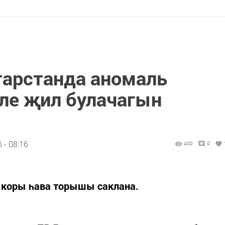
тарстанда аномаль
чле җил булачагын
 - 08:16
400
0
м коры һава торышы саклана.