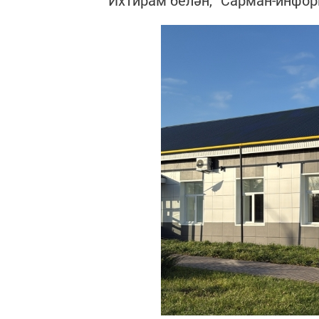
Ихтирам белән, “Сарман-инфо