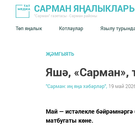
САРМАН ЯҢАЛЫКЛАР
"Сарман" газетасы - Сарман районы
Төп яңалык
Котлаулар
Язылу турынд
ҖӘМГЫЯТЬ
Яшә, «Сарман», 
"Сарман: иң яңа хәбәрләр",
19 май 2026
Май — истәлекле бәйрәмнәргә 
матбугаты көне.