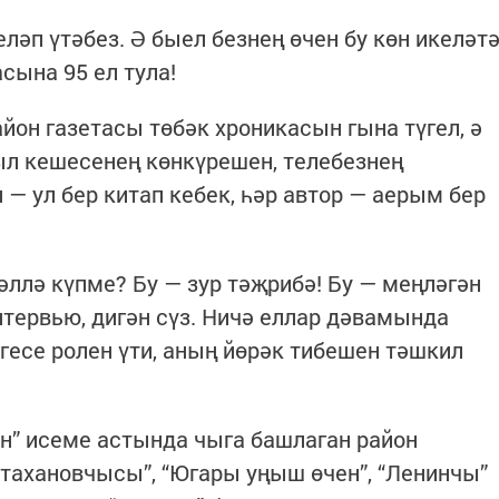
еләп үтәбез. Ә быел безнең өчен бу көн икеләт
асына 95 ел тула!
йон газетасы төбәк хроникасын гына түгел, ә
л кешесенең көнкүрешен, телебезнең
 — ул бер китап кебек, һәр автор — аерым бер
 әллә күпме? Бу — зур тәҗрибә! Бу — меңләгән
нтервью, дигән сүз. Ничә еллар дәвамында
есе ролен үти, аның йөрәк тибешен тәшкил
н” исеме астында чыга башлаган район
тахановчысы”, “Югары уңыш өчен”, “Ленинчы”