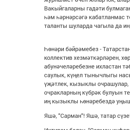
Вакыйгаларны гадәти булмаган 
һәм һәрнәрсәгә кабатланмас т
таланты шуларда чагыла да ин
Һөнәри бәйрәмебез - Татарста
коллектив хезмәткәрләрен, хө
абунәчеләребезне ихластан тә
саулык, күңел тынычлыгы нас
үҗәтлек, кызыклы очрашулар,
очракларның күбрәк булуын те
иң кызыклы һөнәребездә уңы
Яшә, "Сарман"! Яшә, татар сүзе