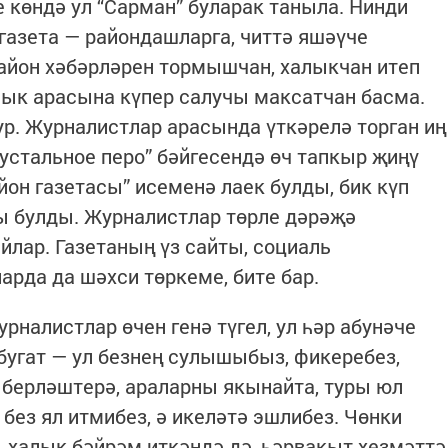
е көндә ул “Сарман” буларак таныла. Нинди
 газета — райондашларга, читтә яшәүче
айон хәбәрләрен тормышчан, халыкчан итеп
лык арасына күпер салучы максатчан басма.
ур. Журналистлар арасында үткәрелә торган иң
устальное перо” бәйгесендә өч тапкыр җиңү
йон газетасы” исеменә лаек булды, бик күп
ы булды. Журналистлар төрле дәрәҗә
йлар. Газетаның үз сайты, социаль
рда да шәхси төркеме, бите бар.
рналистлар өчен генә түгел, ул һәр абунәче
тбугат — ул безнең сулышыбыз, фикеребез,
 берләштерә, араларны якынайта, туры юл
без ял итмибез, ә икеләтә эшлибез. Чөнки
, халык бәйрәм иткәндә дә, һәрвакыт хезмәттә