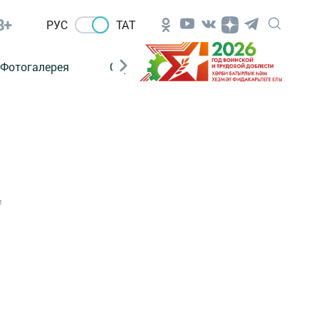
8+
РУС
ТАТ
Фотогалерея
Сораштыру
1