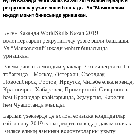
Бүген Казанда WorldSkills Kazan 2019 волонтерларын
рекрутинглау үзәге эшли башлады. Ул “Маяковский”
иҗади мөһит бинасында урнашкан.
Бүген Казанда WorldSkills Kazan 2019
волонтерларын рекрутинглау үзәге эшли башлады.
Ул “Маяковский” иҗади мөһит бинасында
урнашкан.
Рәсми рәвештә мондый үзәкләр Россиянең тагы 15
төбәгендә – Мәскәү, Әстерхан, Свердлау,
Новосибирск, Ростов, Иркутск, Чиләбе өлкәләрендә,
Красноярск, Хабаровск, Приморский, Ставрополь
һәм Краснодар крайларында, Удмуртия, Карелия
һәм Чуашстанда ачылды.
Барлык үзәкләрдә дә волонтерлыкка кондидатлар
сайлап алу 2019 елның мартына кадәр дәвам итәчәк.
Киләсе елның языннан волонтерларны укыту