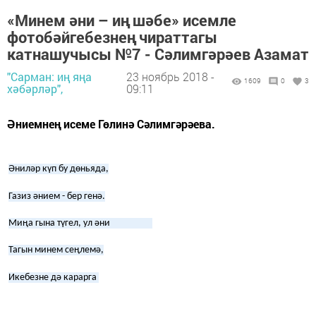
«Минем әни – иң шәбе» исемле
фотобәйгебезнең чираттагы
катнашучысы №7 - Сәлимгәрәев Азамат
"Сарман: иң яңа
23 ноябрь 2018 -
1609
0
3
хәбәрләр",
09:11
Әниемнең исеме Гөлинә Сәлимгәрәева.
Әниләр күп бу дөньяда,
Газиз әнием - бер генә.
Миңа гына түгел, ул әни
Тагын минем сеңлемә,
Икебезне дә карарга