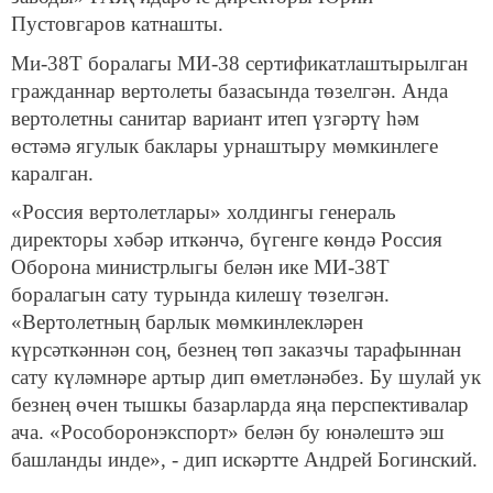
Пустовгаров катнашты.
Ми-38Т боралагы МИ-38 сертификатлаштырылган
гражданнар вертолеты базасында төзелгән. Анда
вертолетны санитар вариант итеп үзгәртү һәм
өстәмә ягулык баклары урнаштыру мөмкинлеге
каралган.
«Россия вертолетлары» холдингы генераль
директоры хәбәр иткәнчә, бүгенге көндә Россия
Оборона министрлыгы белән ике МИ-38Т
боралагын сату турында килешү төзелгән.
«Вертолетның барлык мөмкинлекләрен
күрсәткәннән соң, безнең төп заказчы тарафыннан
сату күләмнәре артыр дип өметләнәбез. Бу шулай ук
безнең өчен тышкы базарларда яңа перспективалар
ача. «Рособоронэкспорт» белән бу юнәлештә эш
башланды инде», - дип искәртте Андрей Богинский.