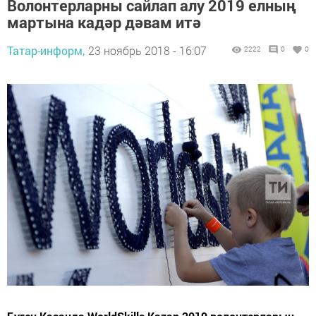
Волонтерларны сайлап алу 2019 елның
мартына кадәр дәвам итә
Татар-информ,
23 ноябрь 2018 - 16:07
2222
0
0