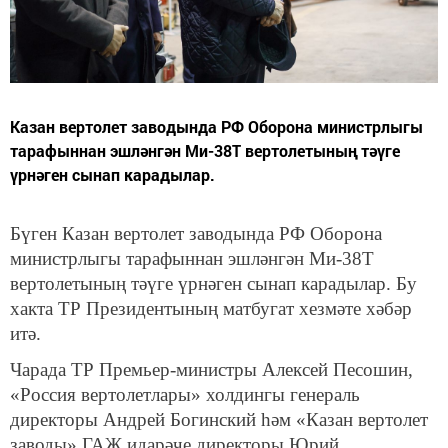
Казан вертолет заводында РФ Оборона министрлыгы
тарафыннан эшләнгән Ми-38Т вертолетының тәүге
үрнәген сынап карадылар.
Бүген Казан вертолет заводында РФ Оборона
министрлыгы тарафыннан эшләнгән Ми-38Т
вертолетының тәүге үрнәген сынап карадылар. Бу
хакта ТР Президентының матбугат хезмәте хәбәр
итә.
Чарада ТР Премьер-министры Алексей Песошин,
«Россия вертолетлары» холдингы генераль
директоры Андрей Богинский һәм «Казан вертолет
заводы» ГАҖ идарәче директоры Юрий