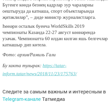
Бүгенге көндә безнең кадрлар зур чараларны
оештыруда да катнаша, спорт объектларында
җитәклиләр”, – диде министр журналистларга.
Һөнәри осталык буенча WorldSkills 2019
чемпионаты Казанда 22-27 август көннәрендә
узачак. Чемпионатта 60 илдән килгән яшь белгечләр
катнашыр дип көтелә.
Фото: архив/Рамиль Гали
Бу хакта тулырак:
https://tatar-
inform.tatar/news/2018/11/23/175763/
Следите за самым важным и интересным в
Telegram-канале
Татмедиа