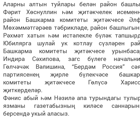
Аларны алтын туйлары белән район башл
Фәрит Хөснуллин һәм җитәкчелек исемен
район Башкарма комитеты җитәкчесе Әл
Мөхәммәтгәрәев тәбрикләде, район башлыгы
Рәхмәт хатын һәм истәлекле бүләк тапшыр
Юбилярга шулай ук котлау сүзләрен ра
Башкарма комитеты җитәкчесе урынбаса
Индира Сәхипова, загс бүлеге начальн
Гөлчәчәк Вәлишина, “Бердәм Россия” сә
партиясенең җирле бүлекчәсе башкар
комитеты җитәкчесе Гөлүсә Харисо
җиткерделәр.
Фәнис абый һәм Нәзилә апа турындагы тулы
язманы газетабызның киләсе саннарын
берсендә укый аласыз.