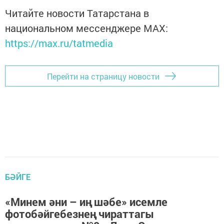
Читайте новости Татарстана в
национальном мессенджере MАХ:
https://max.ru/tatmedia
Перейти на страницу новости
БӘЙГЕ
«Минем әни – иң шәбе» исемле
фотобәйгебезнең чираттагы