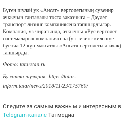
Бүген шулай ук «Ансат» вертолетының сувенир
ачкычын тантаналы төстә заказчыга – Дәүләт
транспорт лизинг компаниясенә тапшырдылар.
Компания, үз чиратында, ачкычны «Рус вертолет
системалары» компаниясенә (ул лизинг килешүе
буенча 12 күп максатлы «Ансат» вертолеты алачак)
тапшырды.
Фото: tatarstan.ru
Бу хакта тулырак: https://tatar-
inform.tatar/news/2018/11/23/175760/
Следите за самым важным и интересным в
Telegram-канале
Татмедиа