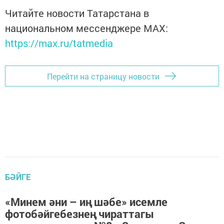
Читайте новости Татарстана в
национальном мессенджере MАХ:
https://max.ru/tatmedia
Перейти на страницу новости
БӘЙГЕ
«Минем әни – иң шәбе» исемле
фотобәйгебезнең чираттагы