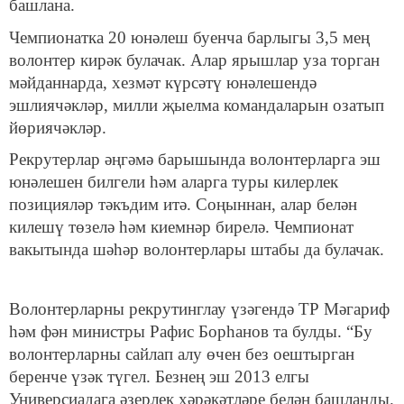
башлана.
Чемпионатка 20 юнәлеш буенча барлыгы 3,5 мең
волонтер кирәк булачак. Алар ярышлар уза торган
мәйданнарда, хезмәт күрсәтү юнәлешендә
эшлиячәкләр, милли җыелма командаларын озатып
йөриячәкләр.
Рекрутерлар әңгәмә барышында волонтерларга эш
юнәлешен билгели һәм аларга туры килерлек
позицияләр тәкъдим итә. Соңыннан, алар белән
килешү төзелә һәм киемнәр бирелә. Чемпионат
вакытында шәһәр волонтерлары штабы да булачак.
Волонтерларны рекрутинглау үзәгендә ТР Мәгариф
һәм фән министры Рафис Борһанов та булды. “Бу
волонтерларны сайлап алу өчен без оештырган
беренче үзәк түгел. Безнең эш 2013 елгы
Универсиадага әзерлек хәрәкәтләре белән башланды.