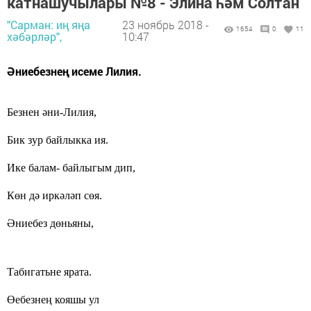
катнашучылары №8 - Элина һәм Солтан
"Сарман: иң яңа
23 ноябрь 2018 -
1654
0
11
хәбәрләр",
10:47
Әниебезнең исеме Лилия.
Безнен әни-Лилия,
Бик зур байлыкка ия.
Ике балам- байлыгым дип,
Көн дә иркәләп сөя.
Әниебез дөньяны,
Табигатьне ярата.
Өебезнең кояшы ул