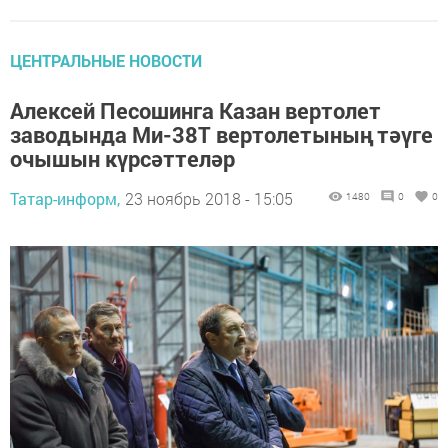
ЦЕНТРАЛЬНЫЕ НОВОСТИ
Алексей Песошинга Казан вертолет
заводында Ми-38Т вертолетының тәүге
очышын күрсәттеләр
Татар-информ,
23 ноябрь 2018 - 15:05
1480
0
0