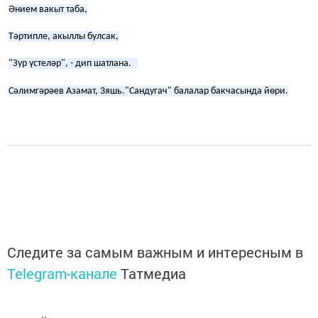
Әнием вакыт таба,
Тәртипле, акыллы булсак,
"Зур үстеләр", - дип шатлана.
Сәлимгәрәев Азамат, 3яшь."Сандугач" балалар бакчасында йөри.
Следите за самым важным и интересным в
Telegram-канале
Татмедиа