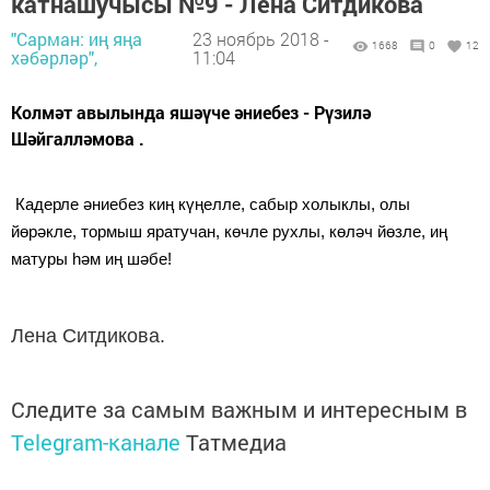
катнашучысы №9 - Лена Ситдикова
"Сарман: иң яңа
23 ноябрь 2018 -
1668
0
12
хәбәрләр",
11:04
Колмәт авылында яшәүче әниебез - Рүзилә
Шәйгалләмова .
Кадерле әниебез киң күңелле, сабыр холыклы, олы
йөрәкле, тормыш яратучан, көчле рухлы, көләч йөзле, иң
матуры һәм иң шәбе!
Лена Ситдикова.
Следите за самым важным и интересным в
Telegram-канале
Татмедиа