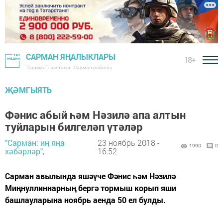
САРМАН ЯҢАЛЫКЛАРЫ
18+
"Сарман" газетасы - Сарман районы
ҖӘМГЫЯТЬ
Фәнис абый һәм Нәзилә апа алтын
туйларын билгеләп үтәләр
"Сарман: иң яңа
23 ноябрь 2018 -
1990
0
хәбәрләр",
16:52
Сарман авылында яшәүче Фәнис һәм Нәзилә
Миңнуллиннарның бергә тормыш корып яши
башлауларына ноябрь аенда 50 ел булды.