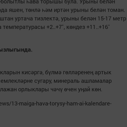
-болытлы һава торышы була. Урыны белән
рда яшен, төнлә һәм иртән урыны белән томан.
тан уртача тизлектә, урыны белән 15-17 метр
 температурасы +2..+7˚, көндез +11..+16˚
дызлыгында.
акларын кисәргә, бүлмә гөлләренең артык
семлекләрне сугару, минераль ашламалар
клажан орлыклары чәчү өчен уңай көн.
news/13-maiga-hava-torysy-ham-ai-kalendare-