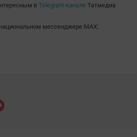
интересным в
Telegram-канале
Татмедиа
в национальном мессенджере MАХ: