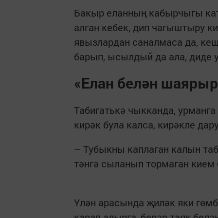
Бакыр еланның кабырчыгы каты
алган кебек, дип чагыштыру к
явызлардан саналмаса да, кеш
барып, ысылдый да ала, диде 
«Елан белән шаяры
Табигатькә чыкканда, урманга
кирәк була калса, кирәкле дару
– Тубыкны каплаган калын таб
тәнгә сыланып тормаган кием 
Үлән арасында җиләк яки гөмб
карап алырга, берәр таяк бел