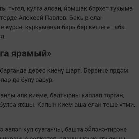
 түгел, кулга алсаң, йомшак бәрхет тукыма
итерде Алексей Павлов. Бакыр елан
е күрсә, куркуыннан барыбер кешегә таба
ул.
рга ярамый»
 барганда дөрес киенү шарт. Беренче ярдәм
лар да булу зарур.
анлы аяк киеме, балтырны каплап торган,
булса яхшы. Калын кием аша елан теше үтми.
ә эзләп кул сузганчы, башта әйләнә-тирәне
ән чирәмне селкетеп, еланны куркыту яхшы.