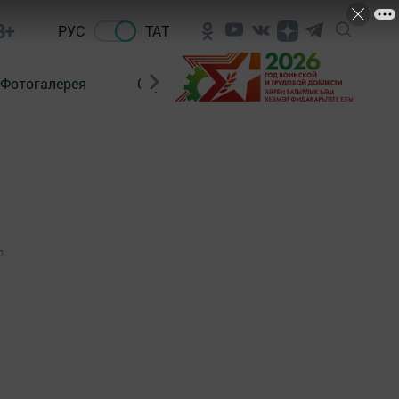
8+
РУС
ТАТ
Фотогалерея
Сораштыру
0