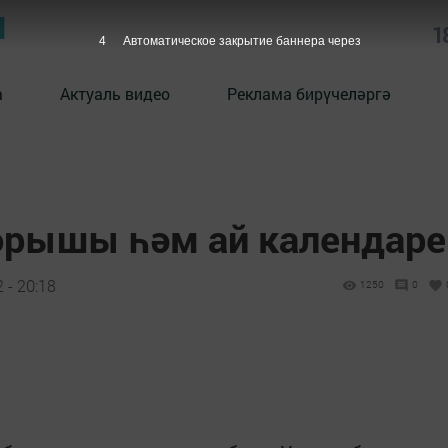
Ы
1
3
Автоматическое закрытие баннера через
а
Актуаль видео
Реклама бирүчеләргә
торышы һәм ай календаре
 - 20:18
1250
0