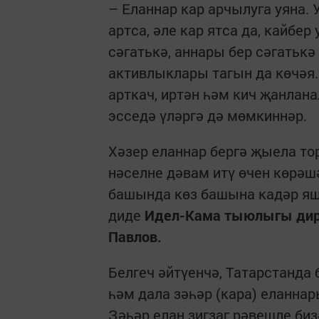
– Еланнар кар арчылуга уяна. 
артса, әле кар ятса да, кайбе
сәгатькә, аннары бер сәгатькә
активлыклары тагын да көчәя.
арткач, иртән һәм кич җанлана
эсседә үләргә дә мөмкиннәр.
Хәзер еланнар бергә җыела тор
нәселне дәвам итү өчен көрәш
башында көз башына кадәр яшә
диде
Идел-Кама тыюлыгы дире
Павлов.
Белгеч әйтүенчә, Татарстанда 
һәм дала зәһәр (кара) еланнар
Зәһәр елан зигзаг рәвешле биз