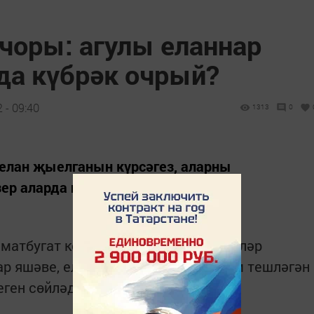
чоры: агулы еланнар
да күбрәк очрый?
 - 09:40
1313
0
 елан җыелганын күрсәгез, аларны
зер аларда парлашу-кавышу чоры.
 матбугат конференциясендә белгечләр
ар яшәве, елан тешләмәсен өчен һәм тешләгән
еген сөйләде.