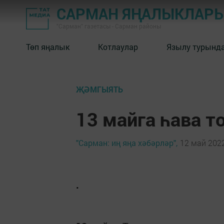
САРМАН ЯҢАЛЫКЛАР
"Сарман" газетасы - Сарман районы
Төп яңалык
Котлаулар
Язылу турынд
ҖӘМГЫЯТЬ
13 майга һава 
"Сарман: иң яңа хәбәрләр",
12 май 2022
.