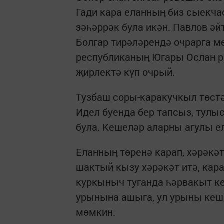
Гади кара еланның биз сыекч
зәһәррәк була икән. Павлов әй
Болгар тирәләрендә очрарга мө
республиканың Югары Ослан р
җирлектә күп очрый.
Тузбаш соры-каракучкыл төстә
Идел буенда бер тапсыз, тулы
була. Кешеләр аларны агулы ел
Еланның төренә карап, хәрәкәт
шактый кызу хәрәкәт итә, кар
куркыныч туганда һәрвакыт ке
урынына ашыга, ул урыны кеше
мөмкин.