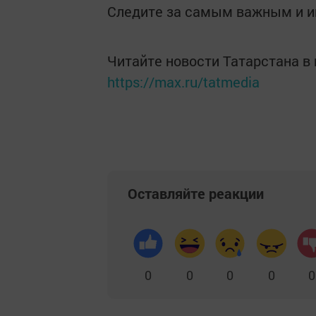
Следите за самым важным и 
Читайте новости Татарстана 
https://max.ru/tatmedia
Оставляйте реакции
0
0
0
0
0