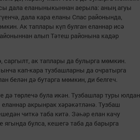
асы дала еланыныкыннан аерыла: аның агуы
түенчә, дала кара еланы Спас районында,
мкин. Ак таплары күп булган еланнар исә
айоныннан алып Тәтеш районына кадәр
, саргылт, ак таплары да булырга мөмкин.
сынча кап-кара тузбашларны да очратырга
ан белән дә бутарга мөмкин, ди белгеч.
е дә төрлечә була икән. Тузбашлар туры юлдан
а еланнар акрынрак хәрәкәтләнә. Тузбаш
шедән читкә таба китә. Зәһәр елан качу
 ягында булса, кешегә таба да барырга