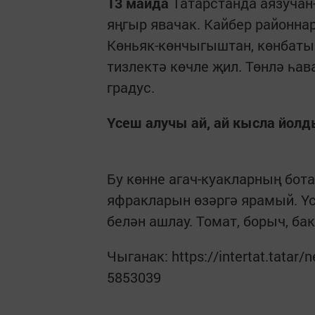
13 майда
Татарстанда аязучан
яңгыр явачак. Кайбер районна
Көньяк-көнчыгыштан, көнбатыш
тизлектә көчле җил. Төнлә һава
градус.
Үсеш алучы ай, ай кысла йол
Бу көнне агач-куакларның бот
яфракларын өзәргә ярамый. Ү
белән ашлау. Томат, борыч, ба
Чыганак: https://intertat.tatar/
5853039