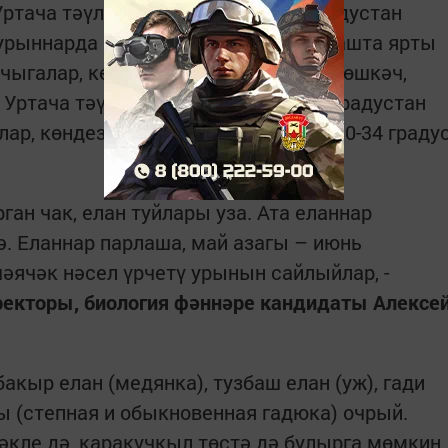
Уртача тәүлеклек температура 5 градустан
р урыннарда еланнар чыга башлый. Башта ярты
 чыгалар, көннәр тагын да җылына төшкәч,
 Уртача тәүлеклек температура 20 градустан
лар, көндез эсседән качып яталар. 30-34 граду
ган чак, елан туйлары уза. Ата еланнар
ә. Еланнар парлаша, май азагы – июнь
ячәк нәсел үрчетү урынын сайлыйлар, -
кторы, биология фәннәре кандидаты Алексе
бакыр елан (медянка), тузбаш елан (уж), гади
ы (степная и обыкновенная гадюка) очрый.
әкле дә, каракучкыл төстә дә булырга мөмкин.