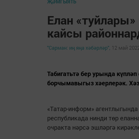
ҖӘМГЫЯТЬ
Елан «туйлары» 
кайсы районнар
"Сарман: иң яңа хәбәрләр",
12 май 2022
Табигатьтә бер урында күпләп
борчымавыгыз хәерлерәк. Хә
«Татар-информ» агентлыгында
республикада нинди төр еланн
очракта нәрсә эшләргә кирәкл