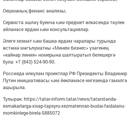
Оешманың финанс анализы;
Сервиста эшләү буенча һәм предмет өлкәсендә тәүлек
әйләнәсе ярдәм һәм консультацияләр.
Әлеге хезмәт һәм башка ярдәм чаралары турында
өстәмә мәгълүматны «Минем бизнес» үзәгенең
«кайнар линия» номерына шалтыратып белешергә
була: +7 (843) 524-90-90.
Россиядә илкүләм проектлар РФ Президенты Владимир
Путин инициативасы һәм йөкләмәсе нигезендә гамәлгә
ашырыла.
Тулырак: https://tatar-inform.tatar/news/tatarstanda-
esmakarlarga-xisap-tapsyru-xezmatennan-buslai-faidalanu-
momkinlege-birela-5885072