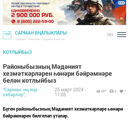
САРМАН ЯҢАЛЫКЛАРЫ
18+
"Сарман" газетасы - Сарман районы
КОТЛЫЙБЫЗ
Районыбызның Мәдәният
хезмәткәрләрен һөнәри бәйрәмнәре
белән котлыйбыз
"Сарман: иң яңа
25 март 2024 -
967
0
1
хәбәрләр",
11:05
Бүген районыбызның Мәдәният хезмәткәрләре һөнәри
бәйрәмнәрен билгеләп үтәләр.