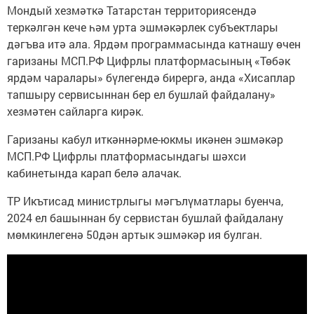
Мондый хезмәткә Татарстан территориясендә
теркәлгән кече һәм урта эшмәкәрлек субъектлары
дәгъва итә ала. Ярдәм программасында катнашу өчен
гаризаны МСП.РФ Цифрлы платформасының «Төбәк
ярдәм чаралары» бүлегендә бирергә, анда «Хисаплар
тапшыру сервисыннан бер ел бушлай файдалану»
хезмәтен сайларга кирәк.
Гаризаны кабул иткәннәрме-юкмы икәнен эшмәкәр
МСП.РФ Цифрлы платформасындагы шәхси
кабинетында карап белә алачак.
ТР Икътисад министрлыгы мәгълүматлары буенча,
2024 ел башыннан бу сервистан бушлай файдалану
мөмкинлегенә 50дән артык эшмәкәр ия булган.