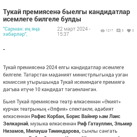
Тукай премиясенә быелгы кандидатлар
исемлеге билгеле булды
"Сарман: иң яңа
22 март 2024 -
1217
0
0
хәбәрләр",
15:37
-
Тукай премиясенә 2024 елгы кандидатлар исемлеге
билгеле. Татарстан мәдәният министрлыгында узган
комиссия утырышында Тукай исемендәге премиягә
дәгъва итүче 10 кандидат тәгаенләнгән.
Быел Тукай премиясенә театр өлкәсеннән «Əкият»
курчак театрының «Əлфия» спектакле, әдәбият
өлкәсеннән
Рафис Корбан, Борис Вайнер һәм Ләис
Зөлкарнәй
, музыка өлкәсеннән
Риф Гатауллин, Эльмир
Низамов, Миләүшә Тәминдарова,
сынлы сәнгать