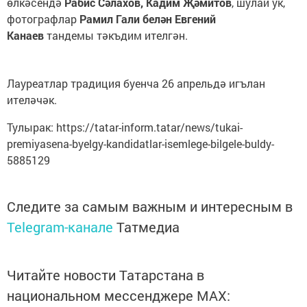
өлкәсендә
Рабис Сәлахов, Кадим Җәмитов
, шулай ук,
фотографлар
Рамил Гали белән Евгений
Канаев
тандемы тәкъдим ителгән.
Лауреатлар традиция буенча 26 апрельдә игълан
ителәчәк.
Тулырак: https://tatar-inform.tatar/news/tukai-
premiyasena-byelgy-kandidatlar-isemlege-bilgele-buldy-
5885129
Следите за самым важным и интересным в
Telegram-канале
Татмедиа
Читайте новости Татарстана в
национальном мессенджере MАХ: