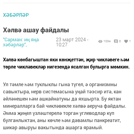
ХӘБӘРЛӘР
Хәлвә ашау файдалы
"Сарман: иң яңа
23 март 2024 -
1034
0
1
хәбәрләр",
10:27
Хәлвә көнбагыштан яки көнҗеттән, җир чикләвеге һәм
төрле чикләвекләр нигезендә ясалган булырга мөмкин.
Ул тәмле һәм туклыклы гына түгел, ә организмны
савыктыра, нерв системасына уңай тәэсир итә, кан
әйләнешен һәм ашкайнатуны да яхшырта. Бу яктан
минералларга бай чикләвекле хәлвә аеруча файдалы.
Әмма җиңел үзләштерелә торган углеводлар күп
булганлыктан, аны көчле һәм дәвамлы панкреатит,
шикәр авыруы вакытында ашарга ярамый.