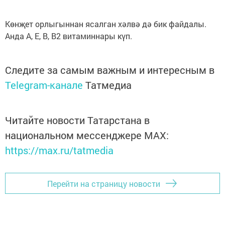
Көнҗет орлыгыннан ясалган хәлвә дә бик файдалы.
Анда А, Е, В, В2 витаминнары күп.
Следите за самым важным и интересным в
Telegram-канале
Татмедиа
Читайте новости Татарстана в
национальном мессенджере MАХ:
https://max.ru/tatmedia
Перейти на страницу новости