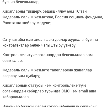
буенча белешмәләр;
Хисапларны тикшерү, редакцияләү һәм 1С тан
Федераль салым хезмәтенә, Россия социаль фондына,
Росстатка җибәрү модуле;
Сату китабы һәм хисап-фактуралар журналы буенча
контрагентлар белән чагыштыру үткәрү;
Контрольлек итүче органнардан белешмәләр һәм
өземтәләр;
Федераль салым хезмәте таләпләренә җаваплар
әзерләү һәм җибәрү;
Хисапларның статусы һәм контрольлек итүче
органнардан хәбәрләр турында СМС һәм email аша
хәбәрнамәләр;
Законнар базасы белән хокукый-белешмә сервисы;