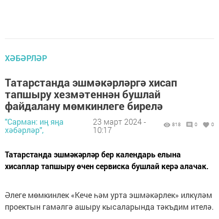
ХӘБӘРЛӘР
Татарстанда эшмәкәрләргә хисап
тапшыру хезмәтеннән бушлай
файдалану мөмкинлеге бирелә
"Сарман: иң яңа
23 март 2024 -
818
0
0
хәбәрләр",
10:17
Татарстанда эшмәкәрләр бер календарь елына
хисаплар тапшыру өчен сервиска бушлай керә алачак.
Әлеге мөмкинлек «Кече һәм урта эшмәкәрлек» илкүләм
проектын гамәлгә ашыру кысаларында тәкъдим ителә.