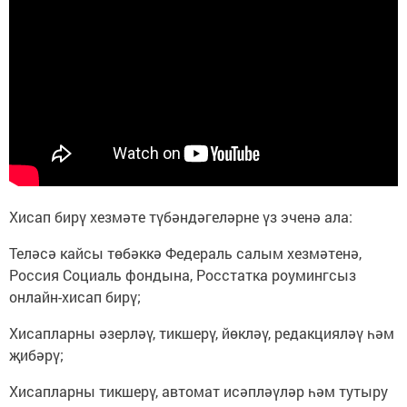
Хисап бирү хезмәте түбәндәгеләрне үз эченә ала:
Теләсә кайсы төбәккә Федераль салым хезмәтенә,
Россия Социаль фондына, Росстатка роумингсыз
онлайн-хисап бирү;
Хисапларны әзерләү, тикшерү, йөкләү, редакцияләү һәм
җибәрү;
Хисапларны тикшерү, автомат исәпләүләр һәм тутыру