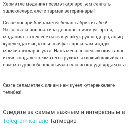
Хөрмәтле мәдәният хезмәткәрләре һәм сәнгать
эшлеклеләре, әлеге тармак ветераннары!
Сезне һөнәри бәйрәмегез белән тәбрик итәбез!
Яз фасылы әйләнә-тирә дөньяны ничек үзгәртсә,
мәдәният тә кешене нәкъ шулай ук рухландыра, аның
күңелендәге иң яхшы сыйфатларны һәм иҗади
мөмкинлекләрне уята. Нәкъ менә сезнең күп көч таләп
итүче көндәлек хезмәтегез рухият, әхлакый хакыйкать
һәм матурлык башлангычын саклап калуда ярдәм итә.
Сезгә сәламәтлек, илһам һәм күңел күтәренкелеге
телибез!
Следите за самым важным и интересным в
Telegram-канале
Татмедиа