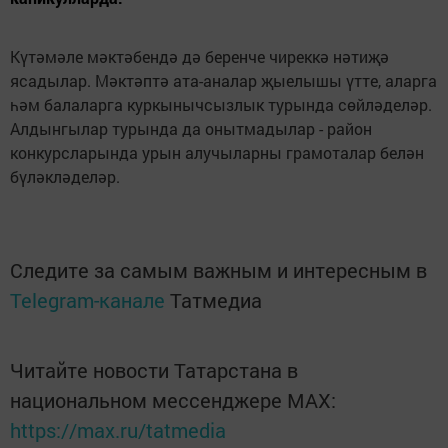
Күтәмәле мәктәбендә дә беренче чиреккә нәтиҗә
ясадылар. Мәктәптә ата-аналар җыелышы үтте, аларга
һәм балаларга куркынычсызлык турында сөйләделәр.
Алдынгылар турында да онытмадылар - район
конкурсларында урын алучыларны грамоталар белән
бүләкләделәр.
Следите за самым важным и интересным в
Telegram-канале
Татмедиа
Читайте новости Татарстана в
национальном мессенджере MАХ:
https://max.ru/tatmedia