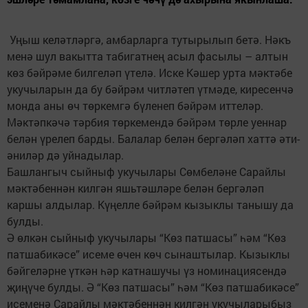
Уңыш келәтләргә, амбарларга тутырылып бетә. Нәкъ
менә шул вакытта табигатнең асыл фасылы – алтын
көз бәйрәме билгеләп үтелә. Иске Кәшер урта мәктәбе
укучыларын да бу бәйрәм читләтеп үтмәде, киресенчә
монда аны өч төркемгә бүленеп бәйрәм иттеләр.
Мәктәпкәчә тәрбия төркемендә бәйрәм төрле уеннар
белән үрелеп барды. Балалар белән бергәләп хаттә әти-
әниләр дә уйнадылар.
Башлангыч сыйныф укучылары Сөмбеләне Сарайлы
мәктәбеннән килгән яшьтәшләре белән бергәләп
каршы алдылар. Күңелле бәйрәм кызыклы танышу да
булды.
Ә өлкән сыйныф укучылары “Көз патшасы” һәм “Көз
патшабикәсе” исеме өчен көч сынаштылар. Кызыклы
бәйгеләрне үткән һәр катнашучы үз номинациясендә
җиңүче булды. Ә “Көз патшасы” һәм “Көз патшабикәсе”
исеменә Сарайлы мәктәбеннән килгән укучыларыбыз