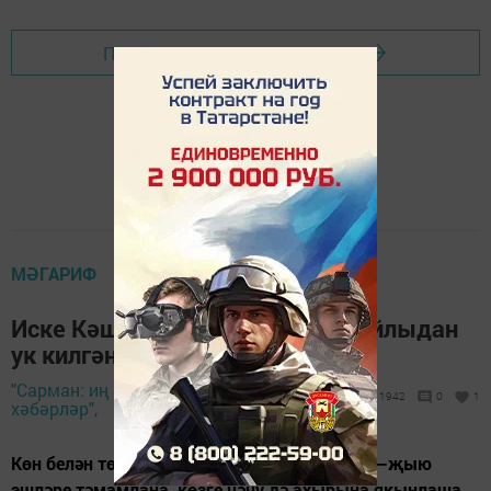
Перейти на страницу новости
МӘГАРИФ
Иске Кәшердәге бәйрәмгә Сарайлыдан
ук килгәннәр
"Сарман: иң яңа
2 ноябрь 2018 -
1942
0
1
хәбәрләр",
17:00
Көн белән төн тигезләшкән бер мәлдә урып –җыю
эшләре тәмамлана, көзге чәчү дә ахырына якынлаша.