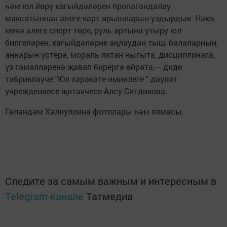
һәм юл йөрү кагыйдәләрен пропагандалау
максатыннан әлеге карт ярышларын уздырдык. Нәкъ
менә әлеге спорт төре, руль артына утыру юл
билгеләрен, кагыйдәләрне аңлаудан тыш, балаларның
аңнарын үстерә, мораль яктан ныгыта, дисциплинага,
үз гамәлләренә җавап бирергә өйрәтә,— диде
тәбрикләүче "Юл хәрәкәте иминлеге " дәүләт
учреждениесе җитәкчесе Алсу Ситдикова.
Гөләндәм Хәлиуллина фотолары һәм язмасы.
Следите за самым важным и интересным в
Telegram-канале
Татмедиа