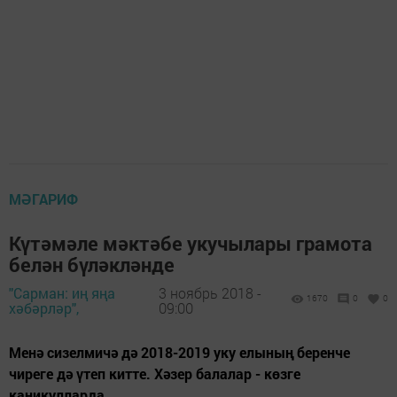
МӘГАРИФ
Күтәмәле мәктәбе укучылары грамота
белән бүләкләнде
"Сарман: иң яңа
3 ноябрь 2018 -
1670
0
0
хәбәрләр",
09:00
Менә сизелмичә дә 2018-2019 уку елының беренче
чиреге дә үтеп китте. Хәзер балалар - көзге
каникулларда.