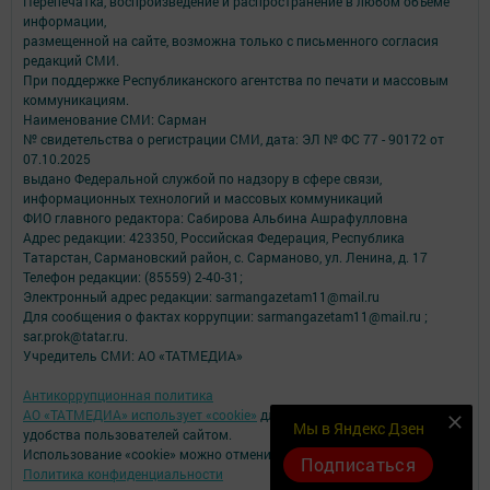
Перепечатка, воспроизведение и распространение в любом объеме
информации,
размещенной на сайте, возможна только с письменного согласия
редакций СМИ.
При поддержке Республиканского агентства по печати и массовым
коммуникациям.
Наименование СМИ: Сарман
№ свидетельства о регистрации СМИ, дата: ЭЛ № ФС 77 - 90172 от
07.10.2025
выдано Федеральной службой по надзору в сфере связи,
информационных технологий и массовых коммуникаций
ФИО главного редактора: Сабирова Альбина Ашрафулловна
Адрес редакции: 423350, Российская Федерация, Республика
Татарстан, Сармановский район, с. Сарманово, ул. Ленина, д. 17
Телефон редакции: (85559) 2-40-31;
Электронный адрес редакции: sarmangazetam11@mail.ru
Для сообщения о фактах коррупции: sarmangazetam11@mail.ru ;
sar.prok@tatar.ru.
Учредитель СМИ: АО «ТАТМЕДИА»
Антикоррупционная политика
АО «ТАТМЕДИА» использует «cookie»
для персонализации сервисов и
Мы в Яндекс Дзен
удобства пользователей сайтом.
Использование «cookie» можно отменить в настройках браузера.
Подписаться
Политика конфиденциальности