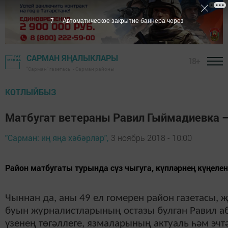
6
Автоматическое закрытие баннера через
САРМАН ЯҢАЛЫКЛАРЫ
18+
"Сарман" газетасы - Сарман районы
КОТЛЫЙБЫЗ
Матбугат ветераны Равил Гыймадиевка –
"Сарман: иң яңа хәбәрләр",
3 ноябрь 2018 - 10:00
Район матбугаты турында сүз чыгуга, күпләрнең күңеле
Чыннан да, аны 49 ел гомерен район газетасы,
буын журналистларының остазы булган Равил аб
үзенең төгәллеге, язмаларының актуаль һәм эчт