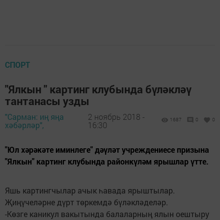
СПОРТ
"Ялкын " картинг клубында бүләкләү
тантанасы узды
"Сарман: иң яңа
2 ноябрь 2018 -
1687
0
0
хәбәрләр",
16:30
"Юл хәрәкәте иминлеге" дәүләт учреждениесе призына
"Ялкын" картинг клубында районкүләм ярышлар үтте.
Яшь картингчылар ачык һавада ярыштылар.
Җиңүчеләрне дүрт төркемдә бүләкләделәр.
-Көзге каникул вакытында балаларның ялын оештыру