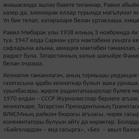
янәшәсендә эшләү бәхете тигәннәр, Равил абый
хәзер дә, элеккерәк еллар турында мәгълүмат к
Ул бик теләп, хатирәләре белән уртаклаша, киң
Равил Мөбарәк улы 1938 елның 3 ноябрендә А
туа. 1947 елда Сарман урта мәктәбенә укырга 
сафларына алына, авиация мәктәбен тәмамлап, 
радист була. Татарстанның халык шагыйре Фәнис
белән очраша.
Хезмәтне тәмамлагач, аның тормышы редакция б
газетасына әдәби хезмәткәр булып эшкә урнаша.
урынбасары, җирле радиотапшырулар бүлеге мө
1970 елдан – СССР Журналистлар берлеге әгъзас
хезмәткәре, Татарстан Президентының Грамотасы
ВЛКСМның райком бюросы әгъзасы, чирек гасыр 
комментаторы булуын әйтү дә кирәктер. Боларда
«Бәйгеләрдән – яңа гасырга», «Без – авыл бал