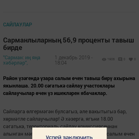
САЙЛАУЛАР
Сарманлыларның 56,9 проценты тавыш
бирде
"Сарман: иң яңа
1 декабрь 2019 -
1906
0
0
хәбәрләр",
18:04
Район үзәгендә үзара салым өчен тавыш бирү ахырына
якынлаша. 20.00 сәгатькә сайлау участоклары
сайлаучылар өчен үз ишекләрен ябачаклар.
Сайларга өлгермәгән булсагыз, әле вакытыгыз бар,
хөрмәтле сайлаучылар! Ә хәзергә, ягъни 18.00
сәгатькә, территориаль сайлау комиссиясеннән
алынган мәгълүматларга караганда, үзара салым өчен