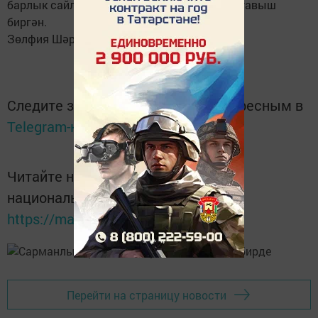
барлык сайлаучыларның 56,9 % проценты тавыш
биргән.
Зөлфия Шәрипова язмасы
Следите за самым важным и интересным в
Telegram-канале
Татмедиа
Читайте новости Татарстана в
национальном мессенджере MАХ:
https://max.ru/tatmedia
Перейти на страницу новости