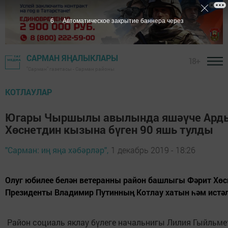
5
Автоматическое закрытие баннера через
САРМАН ЯҢАЛЫКЛАРЫ
18+
"Сарман" газетасы - Сарман районы
КОТЛАУЛАР
Югары Чыршылы авылында яшәүче Арды
Хөснетдин кызына бүген 90 яшь тулды
"Сарман: иң яңа хәбәрләр",
1 декабрь 2019 - 18:26
Олуг юбилее белән ветеранны район башлыгы Фәрит Хөсн
Президенты Владимир Путинның Котлау хатын һәм истә
Район социаль яклау бүлеге начальнигы Лилия Гыйльмет