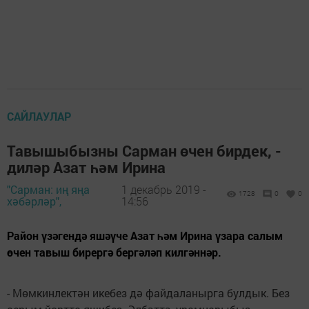
САЙЛАУЛАР
Тавышыбызны Сарман өчен бирдек, -
диләр Азат һәм Ирина
"Сарман: иң яңа
1 декабрь 2019 -
1728
0
0
хәбәрләр",
14:56
Район үзәгендә яшәүче Азат һәм Ирина үзара салым
өчен тавыш бирергә бергәләп килгәннәр.
- Мөмкинлектән икебез дә файдаланырга булдык. Без