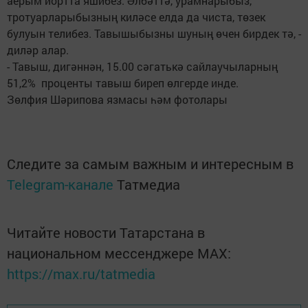
аерым йортта яшибез. Әлбәттә, урамнарыбыз,
тротуарларыбызның киләсе елда да чиста, төзек
булуын телибез. Тавышыбызны шуның өчен бирдек тә, -
диләр алар.
- Тавыш, дигәннән, 15.00 сәгатькә сайлаучыларның
51,2% проценты тавыш биреп өлгерде инде.
Зөлфия Шәрипова язмасы һәм фотолары
Следите за самым важным и интересным в
Telegram-канале
Татмедиа
Читайте новости Татарстана в
национальном мессенджере MАХ:
https://max.ru/tatmedia