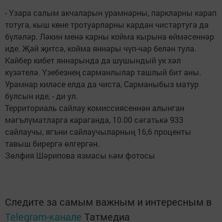
- Үзара салым акчаларын урамнарны, паркларны карап
тотуга, кыш көне тротуарларны кардан чистартуга да
бүләләр. Ләкин менә карны койма кырына өймәсеннәр
иде. Җәй җитсә, койма яннары чүп-чар белән тула.
Кайбер кибет яннарында да шушындый ук хәл
күзәтелә. Үзебезнең сарманлылар ташлый бит аны.
Урамнар киләсе елда да чиста, Сарманыбыз матур
булсын иде, - ди ул.
Территориаль сайлау комиссиясеннән алынган
мәгълүматларга караганда, 10.00 сәгатькә 933
сайлаучы, ягъни сайлаучыларның 16,6 проценты
тавыш бирергә өлгергән.
Зөлфия Шәрипова язмасы һәм фотосы
Следите за самым важным и интересным в
Telegram-канале
Татмедиа