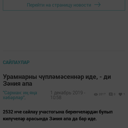
Перейти на страницу новости
САЙЛАУЛАР
Урамнарны чүпләмәсеннәр иде, - ди
Зәния апа
"Сарман: иң яңа
1 декабрь 2019 -
2017
0
1
хәбәрләр",
10:58
2532 нче сайлау участогына беренчеләрдән булып
килүчеләр арасында Зәния апа да бар иде.