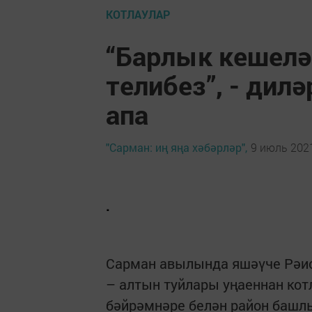
КОТЛАУЛАР
“Барлык кешелә
телибез”, - дил
апа
"Сарман: иң яңа хәбәрләр",
9 июль 2021
.
Сарман авылында яшәүче Рәис
– алтын туйлары уңаеннан кот
бәйрәмнәре белән район башл