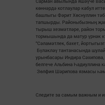
Сарман авылында яшәүче Васи
көннәрдә котлаулар кабул итт
башлыгы Фәрит Хөснуллин тәбр
тапшырды. Районыбызның җав
тырыш хезмәтләре, район тор
тормышында да матур үрнәк кү
“Сәламәтлек, бәхет, йортыгызг
Бүләкләү тантанасында шулай
урынбасары Индира Сәхипова, 
белгече Альбина Һадиуллина 
Зөлфия Шәрипова язмасы һә
Следите за самым важным и 