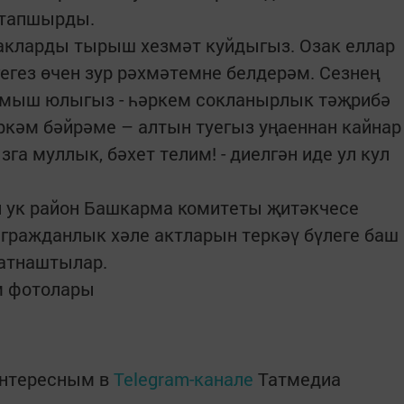
ы тапшырды.
макларды тырыш хезмәт куйдыгыз. Озак еллар
гегез өчен зур рәхмәтемне белдерәм. Сезнең
ормыш юлыгыз - һәркем сокланырлык тәҗрибә
үркәм бәйрәме – алтын туегыз уңаеннан кайнар
га муллык, бәхет телим! - диелгән иде ул кул
 ук район Башкарма комитеты җитәкчесе
гражданлык хәле актларын теркәү бүлеге баш
катнаштылар.
м фотолары
интересным в
Telegram-канале
Татмедиа