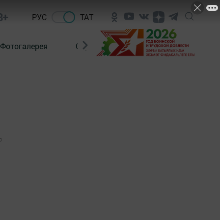
8+
РУС
ТАТ
Фотогалерея
Сораштыру
0