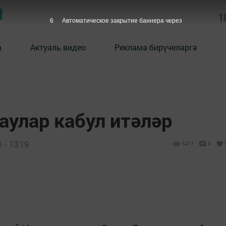
Ы
1
5
Автоматическое закрытие баннера через
а
Актуаль видео
Реклама бирүчеләргә
аулар кабул итәләр
 - 13:19
1417
0