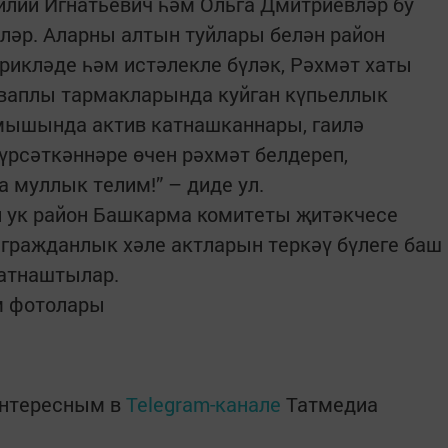
лий Игнатьевич һәм Ольга Дмитриевләр бу
еләр. Аларны алтын туйлары белән район
икләде һәм истәлекле бүләк, Рәхмәт хаты
аплы тармакларында куйган күпьеллык
мышында актив катнашканнары, гаилә
рсәткәннәре өчен рәхмәт белдереп,
а муллык телим!” – диде ул.
 ук район Башкарма комитеты җитәкчесе
гражданлык хәле актларын теркәү бүлеге баш
катнаштылар.
м фотолары
интересным в
Telegram-канале
Татмедиа