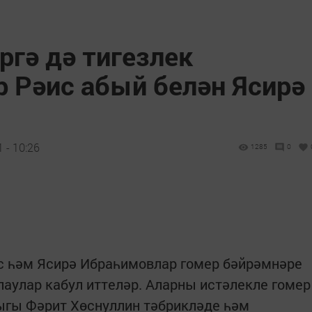
ргә дә тигезлек
әр Рәис абый белән Ясирә
 - 10:26
1285
0
 һәм Ясирә Ибраһимовлар гомер бәйрәмнәре
лаулар кабул иттеләр. Аларны истәлекле гомер
ыгы Фәрит Хөснуллин тәбрикләде һәм