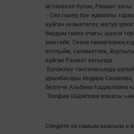
истәлекле бүләк, Рәхмәт хат
- Сез гомер буе җаваплы тар
куйган хезмәтегез, матур үрнә
бердәм гаилә учагы, шәхси т
мәктәбе. Сезне гаиләгезнең к
котлыйм, сәламәтлек, йортыгыз
куйган Рәхмәт хатында.
Бүләкләү тантанасында шулай
урынбасары Индира Сәхипова, 
белгече Альбина Һадиуллина 
Зөлфия Шәрипова язмасы һә
Следите за самым важным и 