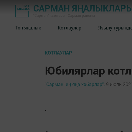
САРМАН ЯҢАЛЫКЛАР
"Сарман" газетасы - Сарман районы
Төп яңалык
Котлаулар
Язылу турынд
КОТЛАУЛАР
Юбилярлар котл
"Сарман: иң яңа хәбәрләр",
9 июль 2021
.