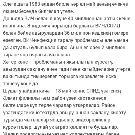
Әлеге дата 1983 елдан бирле һәр ел май аеның өченче
якшәмбесендә билгеләп үтелә.
Дөньяда ВИЧ белән яшәүче 40 миллионнан артык кеше
исәпләнә. Эпидемия чорында барлыгы ВИЧ/СПИД
белән бәйле авырулардан 36 миллион кешенең гомере
өзелгән. ВИЧ-инфекция таралу проблемасы әле һаман
да актуаль булып кала бирә. Аның ел саен 2 миллион
тирәсе яңа очрагы ачыклана.
Хәтер көне – проблеманың якынлыгын күрсәтү,
авырудан саклану өчен гади генә кагыйдәләрне үтәргә,
вакытында тикшерелеп торырга кирәклеген искә
төшерү көне дә.
Шушы уңайдан кичә – 18 май көнне СПИД үзәгенең
Әлмәт филиалы һәм район үзәк хастаханәсе
белгечләре күп төрле чаралар үткәрделәр. Район
үзәгендәге кинотеатрда авыру, аннан саклану, кисәтү
турында чыгышлар ясадылар, видеороликлар
күрсәттеләр, шулай ук аграр көллияттә булдылар,
Җәлил поселогының хезмәт коллективлары белән