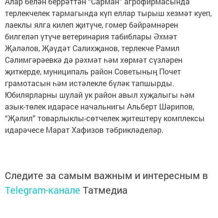
Алар белән беррәттән “Сарман” агрофирмасында
терлекчелек тармагында күп еллар тырыш хезмәт куеп,
лаеклы ялга килеп җитүче, гомер бәйрәмнәрен
билгеләп үтүче ветеринария табиблары Әхмәт
Җәләлов, Җәүдәт Салихҗанов, терлекче Рамил
Сәлимгәрәевкә дә рәхмәт һәм хөрмәт сүзләрен
җиткерде, муниципаль район Советының Почет
грамотасын һәм истәлекле бүләк тапшырды.
Юбилярларны шулай ук район авыл хуҗалыгы һәм
азык-төлек идарәсе начальнигы Альберт Шәрипов,
“Җәлил” товарлыклы-сөтчелек җитештерү комплексы
идарәчесе Марат Хафизов тәбрикләделәр.
Следите за самым важным и интересным в
Telegram-канале
Татмедиа