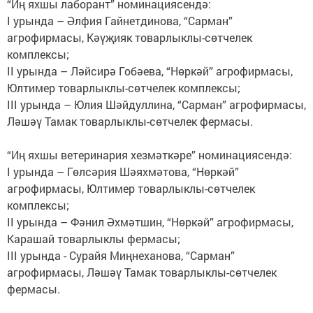
“Иң яхшы лаборант” номинациясендә:
I урында – Әлфия Гайнетдинова, “Сарман”
агрофирмасы, Кәүҗияк товарлыклы-сөтчелек
комплексы;
II урында – Ләйсирә Гобәева, “Нөркәй” агрофирмасы,
Юлтимер товарлыклы-сөтчелек комплексы;
III урында – Юлия Шәйдуллина, “Сарман” агрофирмасы,
Ләшәү Тамак товарлыклы-сөтчелек фермасы.
“Иң яхшы ветеринария хезмәткәре” номинациясендә:
I урында – Гөлсәрия Шәяхмәтова, “Нөркәй”
агрофирмасы, Юлтимер товарлыклы-сөтчелек
комплексы;
II урында – Фәнил Әхмәтшин, “Нөркәй” агрофирмасы,
Карашай товарлыклы фермасы;
III урында - Сурайя Миңнеханова, “Сарман”
агрофирмасы, Ләшәү Тамак товарлыклы-сөтчелек
фермасы.