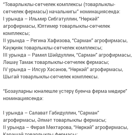
“Товарлыклы-сөтчелек комплексы (товарлыклы-
сөтчелек фермасы) начальнигы” номинациясендә:
I урында – Ильмир Сибгатуллин, “Нөркәй”
агрофирмасы, Юлтимер товарлыклы-сөтчелек
комплексы;
II урында – Регина Хафизова, “Сарман” агрофирмасы,
Кәүҗияк товарлыклы-сөтчелек комплексы;
III урында – Рамил Шәйдуллин, “Сарман” агрофирмасы,
Ләшәү Тамак товарлыклы-сөтчелек фермасы;
IV урында – Илсур Хәсәнов, “Нөркәй” агрофирмасы,
Шыгай товарлыклы-сөтчелек комплексы.
“Бозауларны юнәлешле үстерү буенча ферма мөдире”
номинациясендә:
I урында – Салават Габидуллин, “Сарман”
агрофирмасы, Әлмәт товарлыклы фермасы;
II урында – Фирая Мөхтәрова, “Нөркәй” агрофирмасы,
Карашай товарлыклы фермасы;