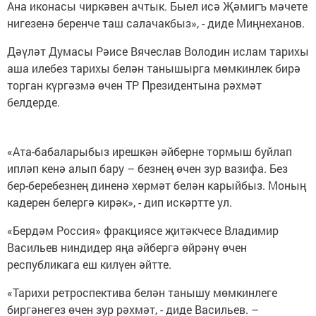
Ана иконасы чиркәвен ачтык. Быел исә Җәмигъ мәчете
нигезенә беренче таш салачакбыз», - диде Миңнеханов.
Дәүләт Думасы Рәисе Вячеслав Володин ислам тарихы
аша илебез тарихы белән танышырга мөмкинлек бирә
торган күргәзмә өчен ТР Президентына рәхмәт
белдерде.
«Ата-бабаларыбыз ирешкән әйберне тормыш буйлап
ипләп кенә алып бару – безнең өчен зур вазифа. Без
бер-беребезнең диненә хөрмәт белән карыйбыз. Моның
кадерен белергә кирәк», - дип искәртте ул.
«Бердәм Россия» фракциясе җитәкчесе Владимир
Васильев ниндидер яңа әйбергә өйрәнү өчен
республикага еш килүен әйтте.
«Тарихи ретроспектива белән танышу мөмкинлеге
биргәнегез өчен зур рәхмәт, - диде Васильев. –