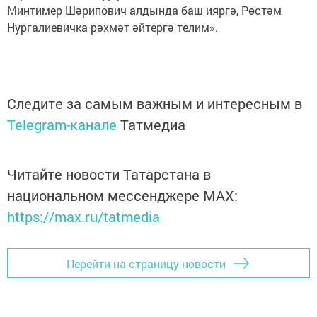
Минтимер Шәрипович алдында баш ияргә, Рөстәм
Нургалиевичка рәхмәт әйтергә телим».
Следите за самым важным и интересным в
Telegram-канале
Татмедиа
Читайте новости Татарстана в
национальном мессенджере MАХ:
https://max.ru/tatmedia
Перейти на страницу новости