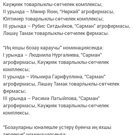
Кәүҗияк товарлыклы-сөтчелек комплексы;
II урында – Мөнир Яхин, “Нөркәй” агрофирмасы,
Юлтимер товарлыклы-сөтчелек комплексы;
III урында – Рубис Ситдыйков, “Сарман” агрофирмасы,
Ләшәү Тамак товарлыклы-сөтчелек фермасы.
“Иң яхшы бозау караучы” номинациясендә:
I урында – Людмила Нургалиева, “Сарман”
агрофирмасы, Кәүҗияк товарлыклы-сөтчелек
комплексы;
II урында – Ильмира Гарифуллина, “Сарман”
агрофирмасы, Ләшәү Тамак товарлыклы-сөтчелек
фермасы;
III урында – Рәсимә Латыйпова, “Сарман”
агрофирмасы, Кәүҗияк товарлыклы-сөтчелек
комплексы.
“Бозауларны юнәлешле үстерү буенча иң яхшы
терлекче” номинациясендә: