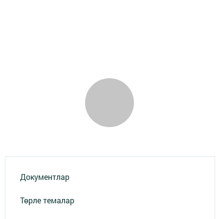
Документлар
Төрле темалар