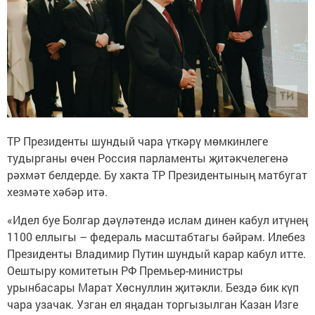
ТР Президенты шундый чара үткәрү мөмкинлеге
тудырганы өчен Россия парламенты җитәкчелегенә
рәхмәт белдерде. Бу хакта ТР Президентының матбугат
хезмәте хәбәр итә.
«Идел буе Болгар дәүләтендә ислам динен кабул итүнең
1100 еллыгы – федераль масштабтагы бәйрәм. Илебез
Президенты Владимир Путин шундый карар кабул итте.
Оештыру комитетын РФ Премьер-министры
урынбасары Марат Хөснуллин җитәкли. Бездә бик күп
чара узачак. Узган ел яңадан торгызылган Казан Изге