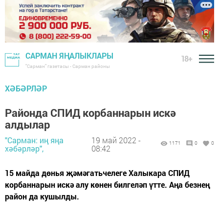
САРМАН ЯҢАЛЫКЛАРЫ
18+
"Сарман" газетасы - Сарман районы
ХӘБӘРЛӘР
Районда СПИД корбаннарын искә
алдылар
"Сарман: иң яңа
19 май 2022 -
1171
0
0
хәбәрләр",
08:42
15 майда дөнья җәмәгатьчелеге Халыкара СПИД
корбаннарын искә алу көнен билгеләп үтте. Аңа безнең
район да кушылды.