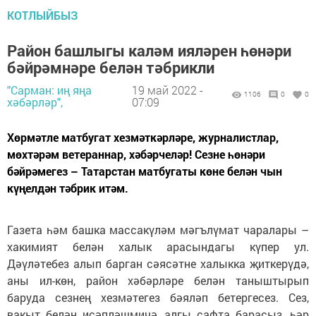
КОТЛЫЙБЫЗ
Район башлыгы каләм ияләрен һөнәри
бәйрәмнәре белән тәбрикли
"Сарман: иң яңа
19 май 2022 -
1106
0
0
хәбәрләр",
07:09
Хөрмәтле матбугат хезмәткәрләре, журналистлар,
мөхтәрәм ветераннар, хәбәрчеләр! Сезне һөнәри
бәйрәмегез – Татарстан матбугаты көне белән чын
күңелдән тәбрик итәм.
Газета һәм башка массакүләм мәгълүмат чаралары –
хакимият белән халык арасындагы күпер ул.
Дәүләтебез алып барган сәясәтне халыкка җиткерүдә,
аны ил-көн, район хәбәрләре белән таныштырып
баруда сезнең хезмәтегез бәяләп бетергесез. Сез,
вакыт белән исәпләшмичә, алгы сафта барасыз, һәр