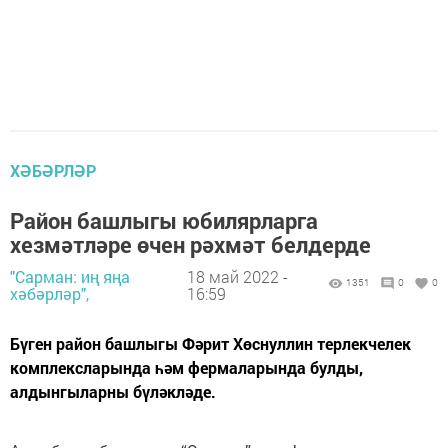
ХӘБӘРЛӘР
Район башлыгы юбилярларга
хезмәтләре өчен рәхмәт белдерде
"Сарман: иң яңа
18 май 2022 -
1351
0
0
хәбәрләр",
16:59
Бүген район башлыгы Фәрит Хөснуллин терлекчелек
комплексларында һәм фермаларында булды,
алдынгыларны бүләкләде.