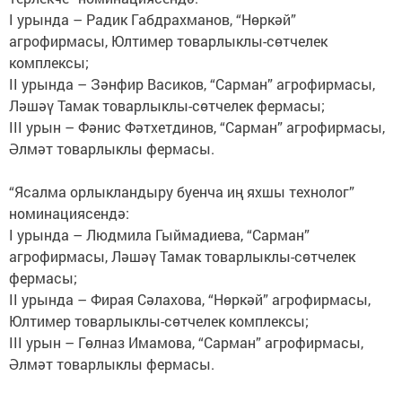
I урында – Радик Габдрахманов, “Нөркәй”
агрофирмасы, Юлтимер товарлыклы-сөтчелек
комплексы;
II урында – Зәнфир Васиков, “Сарман” агрофирмасы,
Ләшәү Тамак товарлыклы-сөтчелек фермасы;
III урын – Фәнис Фәтхетдинов, “Сарман” агрофирмасы,
Әлмәт товарлыклы фермасы.
“Ясалма орлыкландыру буенча иң яхшы технолог”
номинациясендә:
I урында – Людмила Гыймадиева, “Сарман”
агрофирмасы, Ләшәү Тамак товарлыклы-сөтчелек
фермасы;
II урында – Фирая Сәлахова, “Нөркәй” агрофирмасы,
Юлтимер товарлыклы-сөтчелек комплексы;
III урын – Гөлназ Имамова, “Сарман” агрофирмасы,
Әлмәт товарлыклы фермасы.