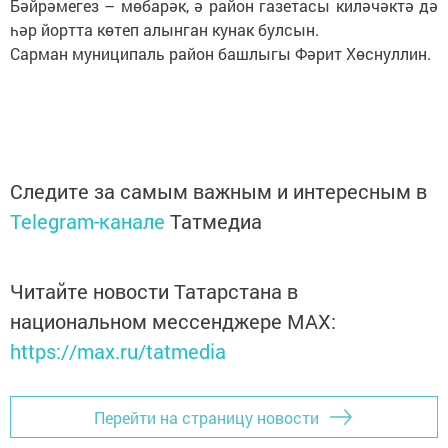
Бәйрәмегез – мөбарәк, ә район газетасы киләчәктә дә
һәр йортта көтеп алынган кунак булсын.
Сарман муниципаль район башлыгы Фәрит Хөснуллин.
Следите за самым важным и интересным в
Telegram-канале
Татмедиа
Читайте новости Татарстана в
национальном мессенджере MАХ:
https://max.ru/tatmedia
Перейти на страницу новости