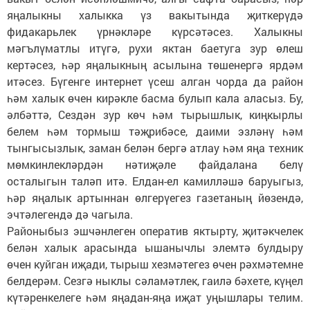
яңалыкны халыкка үз вакытында җиткерүдә
фидакарьлек үрнәкләре күрсәтәсез. Халыкны
мәгълүматлы итүгә, рухи яктан баетуга зур өлеш
кертәсез, һәр яңалыкның асылына төшенергә ярдәм
итәсез. Бүгенге интернет үсеш алган чорда да район
һәм халык өчен кирәкле басма булып кала аласыз. Бу,
әлбәттә, Сездән зур көч һәм тырышлык, киңкырлы
белем һәм тормыш тәҗрибәсе, даими эзләнү һәм
тынгысызлык, заман белән бергә атлау һәм яңа техник
мөмкинлекләрдән нәтиҗәле файдалана белү
осталыгын таләп итә. Елдан-ел камилләшә баруыгыз,
һәр яңалык артыннан өлгерүегез газетаның йөзендә,
эчтәлегендә дә чагыла.
Районыбыз эшчәнлеген оператив яктырту, җитәкчелек
белән халык арасында ышанычлы элемтә булдыру
өчен куйган иҗади, тырыш хезмәтегез өчен рәхмәтемне
белдерәм. Сезгә ныклы сәламәтлек, гаилә бәхете, күңел
күтәренкелеге һәм яңадан-яңа иҗат уңышлары телим.