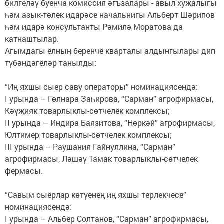
билгеләү буенча комиссия әгъзалары - авыл хуҗалыгы
һәм азык-төлек идарәсе начальнигы Альберт Шәрипов
һәм идарә консультанты Рәмилә Моратова да
катнаштылар.
Агымдагы елның беренче кварталы алдынгылары дип
түбәндәгеләр танылды:
“Иң яхшы сыер саву операторы” номинациясендә:
I урында – Гөлнара Заһирова, “Сарман” агрофирмасы,
Кәүҗияк товарлыклы-сөтчелек комплексы;
II урында – Индира Баязитова, “Нөркәй” агрофирмасы,
Юлтимер товарлыклы-сөтчелек комплексы;
III урында – Раушания Гайнуллина, “Сарман”
агрофирмасы, Ләшәү Тамак товарлыклы-сөтчелек
фермасы.
“Савым сыерлар көтүенең иң яхшы терлекчесе”
номинациясендә:
I урында – Альбер Солтанов, “Сарман” агрофирмасы,