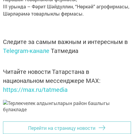
III урында – Фәрит Шәйдуллин, “Нөркәй” агрофирмасы,
Шәрләрәмә товарлыклы фермасы.
Следите за самым важным и интересным в
Telegram-канале
Татмедиа
Читайте новости Татарстана в
национальном мессенджере MАХ:
https://max.ru/tatmedia
Перейти на страницу новости