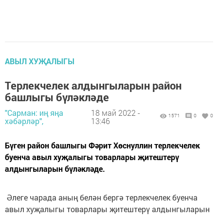
АВЫЛ ХУҖАЛЫГЫ
Терлекчелек алдынгыларын район
башлыгы бүләкләде
"Сарман: иң яңа
18 май 2022 -
1571
0
0
хәбәрләр",
13:46
Бүген район башлыгы Фәрит Хөснуллин терлекчелек
буенча авыл хуҗалыгы товарлары җитештерү
алдынгыларын бүләкләде.
Әлеге чарада аның белән бергә терлекчелек буенча
авыл хуҗалыгы товарлары җитештерү алдынгыларын