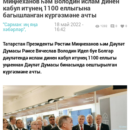
Миңнеханов һәм Володин ислам динен
кабул итүнең 1100 еллыгына
багышланган күргәзмәне ачты
"Сарман: иң яңа
18 май 2022 -
1232
0
0
хәбәрләр",
16:42
Татарстан Президенты Рөстәм Миңнеханов һәм Дәүләт
Думасы Рәисе Вячеслав Володин Идел буе Болгар
дәүләтендә ислам динен кабул итүнең 1100 еллыгы
уңаеннан Дәүләт Думасы бинасында оештырылган
күргәзмәне ачты.