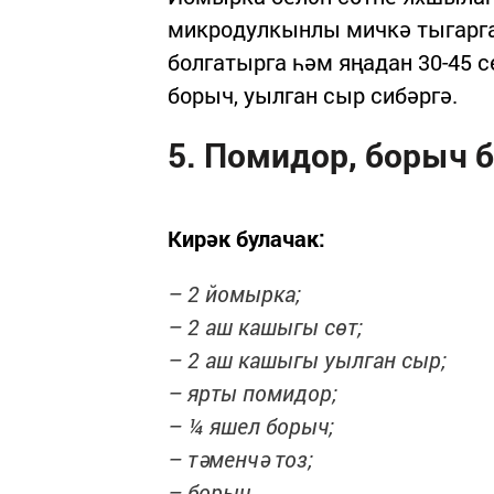
микродулкынлы мичкә тыгарга
болгатырга һәм яңадан 30-45 с
борыч, уылган сыр сибәргә.
5. Помидор, борыч 
Кирәк булачак:
– 2 йомырка;
– 2 аш кашыгы сөт;
– 2 аш кашыгы уылган сыр;
– ярты помидор;
– ¼ яшел борыч;
– тәменчә тоз;
– борыч.