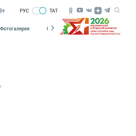
8+
РУС
ТАТ
Фотогалерея
Сораштыру
0