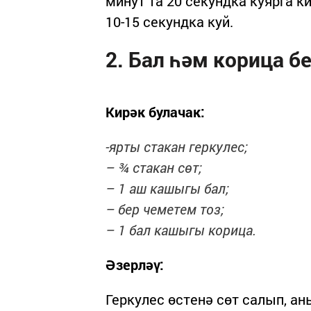
минут та 20 секундка куярга к
10-15 секундка куй.
2. Бал һәм корица б
Кирәк булачак:
-ярты стакан геркулес;
– ¾ стакан сөт;
– 1 аш кашыгы бал;
– бер чеметем тоз;
– 1 бал кашыгы корица.
Әзерләү:
Геркулес өстенә сөт салып, а