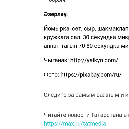
Әзерләү:
Йомырка, сөт, сыр, шакмаклап
кружкага сал. 30 секундка ми
аннан тагын 70-80 секундка ми
Чыганак: http://yalkyn.com/
Фото: https://pixabay.com/ru/
Следите за самым важным и 
Читайте новости Татарстана 
https://max.ru/tatmedia