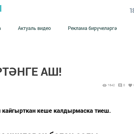
Ы
1
а
Актуаль видео
Реклама бирүчеләргә
РТӘНГЕ АШ!
1642
0
н кайгырткан кеше калдырмаска тиеш.