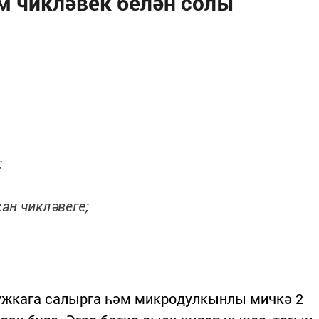
м чикләвек белән солы
;
хан чикләвеге;
ужкага салырга һәм микродулкынлы мичкә 2