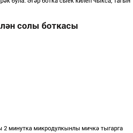
ирәк була. Әгәр ботка сыек килеп чыкса, тагын
елән солы боткасы
ны 2 минутка микродулкынлы мичкә тыгарга