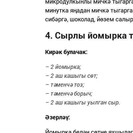
микродулкынлы мичкә тыгарга 
минутка яңадан мичкә тыгарга.
сибәргә, шоколад, йөзем салы
4. Сырлы йомырка 
Кирәк булачак:
– 2 йомырка;
– 2 аш кашыгы сөт;
– тәменчә тоз;
– тәменчә борыч;
– 2 аш кашыгы уылган сыр.
Әзерләү:
Йомырка белән сөтне яхшылап