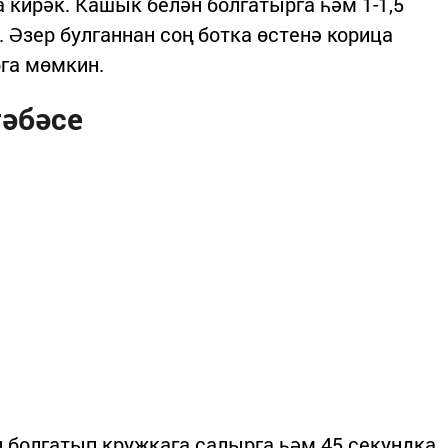
кирәк. Кашык белән болгатырга һәм 1-1,5
 Әзер булганнан соң ботка өстенә корица
рга мөмкин.
тәбәсе
 болгатып кружкага салырга һәм 45 секундка