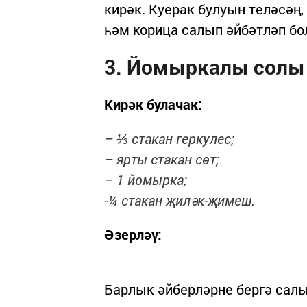
кирәк. Куерак булуын теләсәң, 
һәм корица салып әйбәтләп бо
3. Йомыркалы солы
Кирәк булачак:
– ⅓ стакан геркулес;
– ярты стакан сөт;
– 1 йомырка;
-¼ стакан җиләк-җимеш.
Әзерләү:
Барлык әйберләрне бергә салы