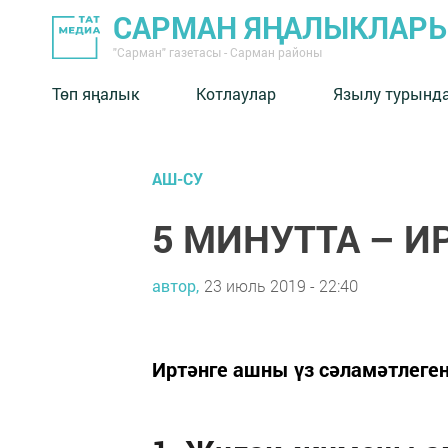
САРМАН ЯҢАЛЫКЛАР
"Сарман" газетасы - Сарман районы
Төп яңалык
Котлаулар
Язылу турынд
АШ-СУ
5 МИНУТТА – И
автор,
23 июль 2019 - 22:40
Иртәнге ашны үз сәламәтлеге