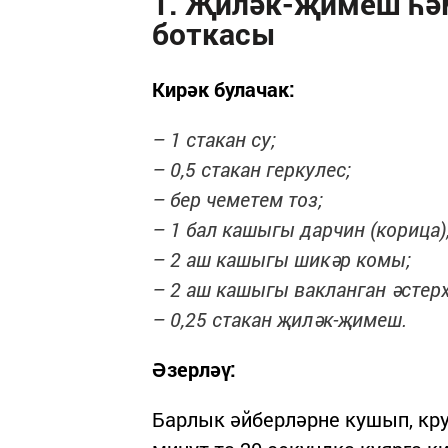
1. Җиләк-җимеш һә
боткасы
Кирәк булачак:
– 1 стакан су;
– 0,5 стакан геркулес;
– бер чеметем тоз;
– 1 бал кашыгы дарчин (корица)
– 2 аш кашыгы шикәр комы;
– 2 аш кашыгы вакланган әстер
– 0,25 стакан җиләк-җимеш.
Әзерләү:
Барлык әйберләрне кушып, кр