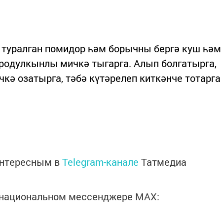
 туралган помидор һәм борычны бергә куш һәм
кродулкынлы мичкә тыгарга. Алып болгатырга,
чкә озатырга, тәбә күтәрелеп киткәнче тотарга
интересным в
Telegram-канале
Татмедиа
в национальном мессенджере MАХ: