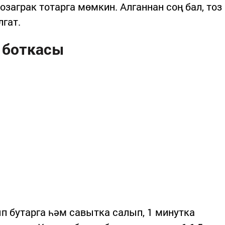
озаграк тотарга мөмкин. Алганнан соң бал, тоз
лгат.
 боткасы
п бутарга һәм савытка салып, 1 минутка