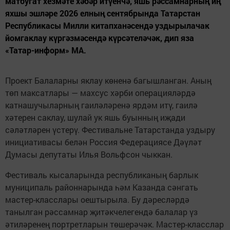
матбугат хезмәте хәбәр итүенчә, яшь рәссамнарның иң
яхшы эшләре 2026 елның сентябрында Татарстан
Республикасы Милли китапханәсендә уздырылачак
йомгаклау күргәзмәсендә күрсәтеләчәк, дип яза
«Татар-информ» МА.
Проект Балаларны яклау көненә багышланган. Аның
төп максатлары — махсус хәрби операцияләрдә
катнашучыларның гаиләләренә ярдәм итү, гаилә
хәтерен саклау, шулай ук яшь буынның иҗади
сәләтләрен үстерү. Фестивальне Татарстанда уздыру
инициативасы белән Россия Федерациясе Дәүләт
Думасы депутаты Илья Вольфсон чыккан.
Фестиваль кысаларында республиканың барлык
муниципаль районнарында һәм Казанда сәнгать
мастер-класслары оештырыла. Бу дәресләрдә
танылган рәссамнар җитәкчелегендә балалар үз
әтиләренең портретларын төшерәчәк. Мастер-класслар