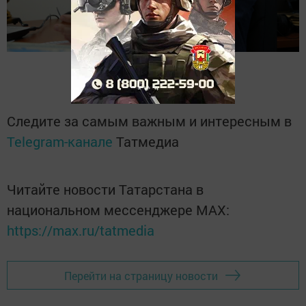
Следите за самым важным и интересным в
Telegram-канале
Татмедиа
Читайте новости Татарстана в
национальном мессенджере MАХ:
https://max.ru/tatmedia
Перейти на страницу новости