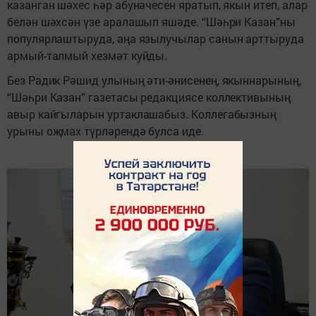
казанган шәхес һәр абунәчесен яратып, якын итеп, алар 
белән шәхсән үзе аралашып яшәде. “Шәһри Казан”ны 
популярлаштыруда, аңа язылучылар санын арттыруда 
армый-талмый хезмәт куйды.
Без Радик Рәшид улының әти-әнисенең, якыннарының, 
“Шәһри Казан” газетасы редакциясе коллективының 
авыр кайгыларын уртаклашабыз. Коллегабызның 
урыны оҗмах түрләрендә булса иде.