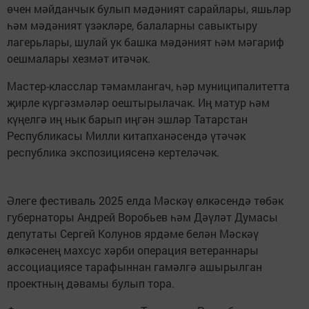
өчен мәйданчык булып мәдәният сарайлары, яшьләр
һәм мәдәният үзәкләре, балаларны савыктыру
лагерьлары, шулай ук башка мәдәният һәм мәгариф
оешмалары хезмәт итәчәк.
Мастер-класслар тәмамлангач, һәр муниципалитетта
җирле күргәзмәләр оештырылачак. Иң матур һәм
күңелгә иң нык барып иңгән эшләр Татарстан
Республикасы Милли китапханәсендә үтәчәк
республика экспозициясенә кертеләчәк.
Әлеге фестиваль 2025 елда Мәскәү өлкәсендә төбәк
губернаторы Андрей Воробьев һәм Дәүләт Думасы
депутаты Сергей Колунов ярдәме белән Мәскәү
өлкәсенең махсус хәрби операция ветераннары
ассоциациясе тарафыннан гамәлгә ашырылган
проектның дәвамы булып тора.