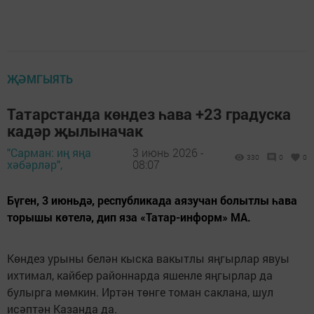
ҖӘМГЫЯТЬ
Татарстанда көндез һава +23 градуска
кадәр җылыначак
"Сарман: иң яңа
3 июнь 2026 -
330
0
0
хәбәрләр",
08:07
Бүген, 3 июньдә, республикада аязучан болытлы һава
торышы көтелә, дип яза «Татар-информ» МА.
Көндез урыны белән кыска вакытлы яңгырлар явуы
ихтимал, кайбер районнарда яшенле яңгырлар да
булырга мөмкин. Иртән төнге томан саклана, шул
исәптән Казанда да.