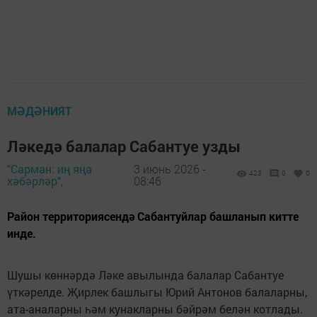
МӘДӘНИЯТ
Ләкедә балалар Сабантуе узды
"Сарман: иң яңа
3 июнь 2026 -
423
0
0
хәбәрләр",
08:46
Район территориясендә Сабантуйлар башланып китте
инде.
Шушы көннәрдә Ләке авылында балалар Сабантуе
үткәрелде. Җирлек башлыгы Юрий Антонов балаларны,
ата-аналарны һәм кунакларны бәйрәм белән котлады.