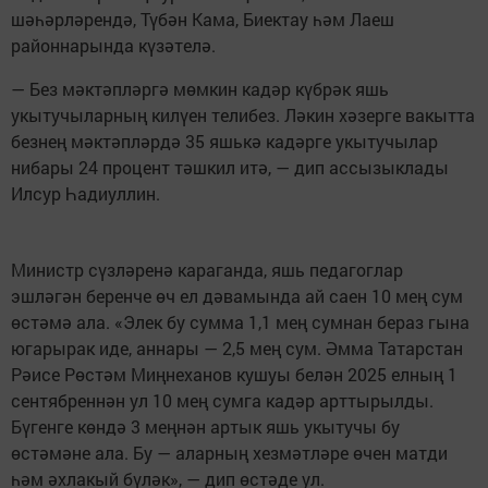
шәһәрләрендә, Түбән Кама, Биектау һәм Лаеш
районнарында күзәтелә.
— Без мәктәпләргә мөмкин кадәр күбрәк яшь
укытучыларның килүен телибез. Ләкин хәзерге вакытта
безнең мәктәпләрдә 35 яшькә кадәрге укытучылар
нибары 24 процент тәшкил итә, — дип ассызыклады
Илсур Һадиуллин.
Министр сүзләренә караганда, яшь педагоглар
эшләгән беренче өч ел дәвамында ай саен 10 мең сум
өстәмә ала. «Элек бу сумма 1,1 мең сумнан бераз гына
югарырак иде, аннары — 2,5 мең сум. Әмма Татарстан
Рәисе Рөстәм Миңнеханов кушуы белән 2025 елның 1
сентябреннән ул 10 мең сумга кадәр арттырылды.
Бүгенге көндә 3 меңнән артык яшь укытучы бу
өстәмәне ала. Бу — аларның хезмәтләре өчен матди
һәм әхлакый бүләк», — дип өстәде ул.