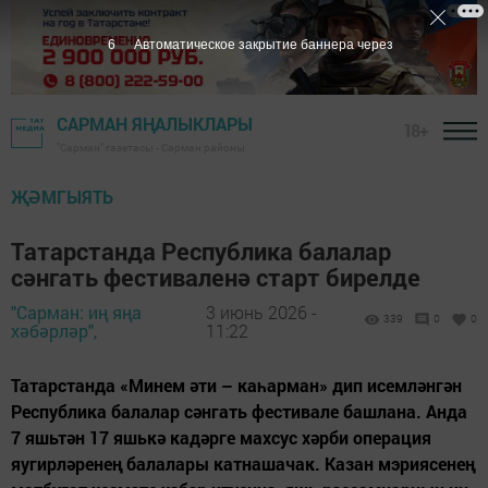
5
Автоматическое закрытие баннера через
САРМАН ЯҢАЛЫКЛАРЫ
18+
"Сарман" газетасы - Сарман районы
ҖӘМГЫЯТЬ
Татарстанда Республика балалар
сәнгать фестиваленә старт бирелде
"Сарман: иң яңа
3 июнь 2026 -
339
0
0
хәбәрләр",
11:22
Татарстанда «Минем әти – каһарман» дип исемләнгән
Республика балалар сәнгать фестивале башлана. Анда
7 яшьтән 17 яшькә кадәрге махсус хәрби операция
яугирләренең балалары катнашачак. Казан мэриясенең