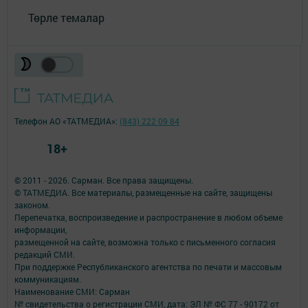
Төрле темалар
Телефон АО «ТАТМЕДИА»:
(843) 222 09 84
18+
© 2011 - 2026. Сарман. Все права защищены.
© ТАТМЕДИА. Все материалы, размещенные на сайте, защищены
законом.
Перепечатка, воспроизведение и распространение в любом объеме
информации,
размещенной на сайте, возможна только с письменного согласия
редакций СМИ.
При поддержке Республиканского агентства по печати и массовым
коммуникациям.
Наименование СМИ: Сарман
№ свидетельства о регистрации СМИ, дата: ЭЛ № ФС 77 - 90172 от