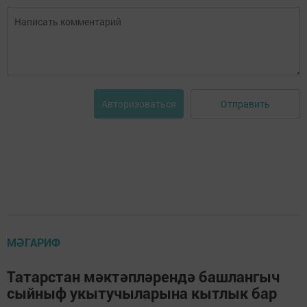
Отправить
Авторизоваться
МӘГАРИФ
Татарстан мәктәпләрендә башлангыч
сыйныф укытучыларына кытлык бар