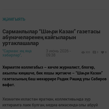
ҖӘМГЫЯТЬ
Сарманлылар “Шәһри Казан” газетасы
абунәчеләренең кайгыларын
уртаклашалар
"Сарман: иң яңа
3 июнь 2026 -
320
0
0
хәбәрләр",
09:38
Хөрмәтле коллегабыз – көчле журналист, блогер,
акыллы киңәшче, бик яхшы җитәкче – “Шәһри Казан”
газетасының баш мөхәррире Радик Рәшид улы Сабиров
вафат.
Хезмәтен ихластан яраткан, коллективында зур 
ихтирамга лаек булган, медиа өлкәсендә олы абруй 