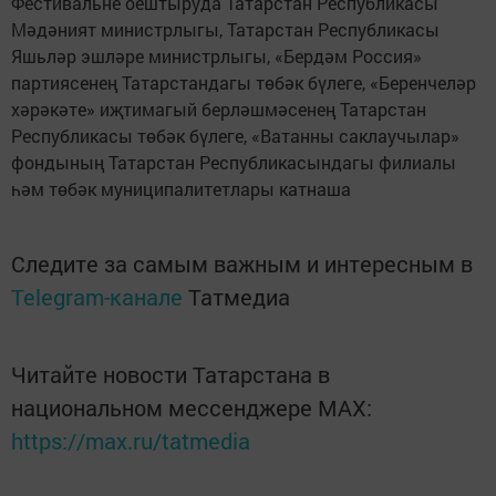
Фестивальне оештыруда Татарстан Республикасы
Мәдәният министрлыгы, Татарстан Республикасы
Яшьләр эшләре министрлыгы, «Бердәм Россия»
партиясенең Татарстандагы төбәк бүлеге, «Беренчеләр
хәрәкәте» иҗтимагый берләшмәсенең Татарстан
Республикасы төбәк бүлеге, «Ватанны саклаучылар»
фондының Татарстан Республикасындагы филиалы
һәм төбәк муниципалитетлары катнаша
Следите за самым важным и интересным в
Telegram-канале
Татмедиа
Читайте новости Татарстана в
национальном мессенджере MАХ:
https://max.ru/tatmedia