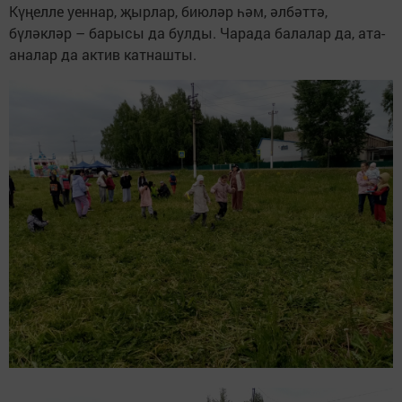
Күңелле уеннар, җырлар, биюләр һәм, әлбәттә,
бүләкләр – барысы да булды. Чарада балалар да, ата-
аналар да актив катнашты.