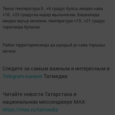
Төнлә температура 0...+6 градус булса, көндез һава
+18...+23 градуска кадәр җылыначак. Башкалада
көндез яңгыр көтелми, температура +19...+21 градус
тирәсендә булачак.
Район территориясендә дә шундый ук һава торышы
көтелә.
Следите за самым важным и интересным в
Telegram-канале
Татмедиа
Читайте новости Татарстана в
национальном мессенджере MАХ:
https://max.ru/tatmedia