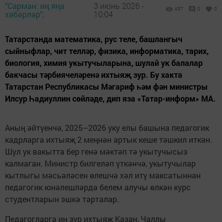
"Сарман: иң яңа
3 июнь 2026 -
437
0
0
хәбәрләр",
10:04
Татарстанда математика, рус теле, башлангыч
сыйныфлар, чит телләр, физика, информатика, тарих,
биология, химия укытучыларына, шулай ук балалар
бакчасы тәрбиячеләренә ихтыяҗ зур. Бу хакта
Татарстан Республикасы Мәгариф һәм фән министры
Илсур Һадиуллин сөйләде, дип яза «Татар-информ» МА.
Аның әйтүенчә, 2025–2026 уку елы башына педагогик
кадрларга ихтыяҗ 2 меңнән артык кеше тәшкил иткән.
Шул ук вакытта бер генә мәктәп тә укытучысыз
калмаган. Министр билгеләп үткәнчә, укытучылар
кытлыгы мәсьәләсен өлешчә хәл итү максатыннан
педагогик юнәлешләрдә белем алучы өлкән курс
студентларын эшкә тарталар.
Педагогларга иң зур ихтыяҗ Казан, Чаллы