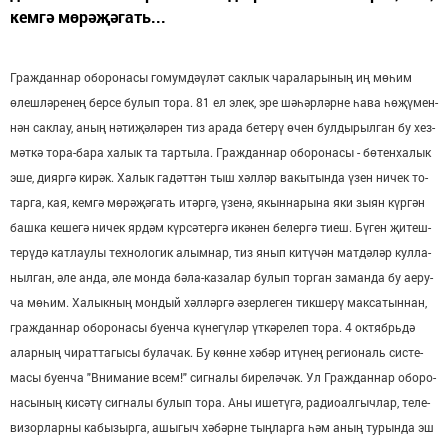
кем­гә мө­рә­җә­гать...
Граж­дан­нар обо­ро­на­сы го­мум­дәү­ләт сак­лык ча­ра­ла­ры­ның иң мө­һим
өлеш­лә­ре­нең бер­се бу­лып то­ра. 81 ел элек, эре шә­һәр­ләр­не һа­ва һө­җү­мен­
нән сак­лау, аның нә­ти­җә­лә­рен тиз ара­да бе­те­рү өчен бул­ды­рыл­ган бу хез­
мәт­кә то­ра-ба­ра ха­лык та тар­ты­ла. Граж­дан­нар обо­ро­на­сы - бө­тен­ха­лык
эше, ди­яр­гә ки­рәк. Ха­лык га­дәт­тән тыш хәл­ләр ва­кы­тын­да үзен ни­чек то­
тар­га, кая, кем­гә мө­рә­җә­гать итәр­гә, үзе­нә, якын­на­ры­на яки зы­ян күр­гән
баш­ка ке­ше­гә ни­чек яр­дәм күр­сә­тер­гә икә­нен бе­лер­гә ти­еш. Бү­ген җи­теш­
те­рү­дә кат­лау­лы тех­но­ло­гик алым­нар, тиз янып ки­тү­чән мат­дә­ләр кул­ла­
ныл­ган, әле ан­да, әле мон­да бә­ла-ка­за­лар бу­лып тор­ган за­ман­да бу ае­ру­
ча мө­һим. Ха­лык­ның мон­дый хәл­ләр­гә әзер­ле­ген тик­ше­рү мак­са­тын­нан,
граж­дан­нар обо­ро­на­сы бу­ен­ча кү­не­гү­ләр үт­кә­ре­леп то­ра. 4 ок­тябрь­дә
алар­ның чи­рат­та­гы­сы бу­ла­чак. Бу көн­не хә­бәр итү­нең ре­ги­о­наль сис­те­
ма­сы бу­ен­ча "В­ни­ма­ние всем!" сиг­на­лы би­ре­лә­чәк. Ул Граж­дан­нар обо­ро­
на­сы­ның ки­сә­тү сиг­на­лы бу­лып то­ра. Аны ише­тү­гә, ра­дио­ал­гыч­лар, те­ле­
ви­зор­лар­ны ка­бы­зыр­га, ашы­гыч хә­бәр­не тың­лар­га һәм аның ту­рын­да эш