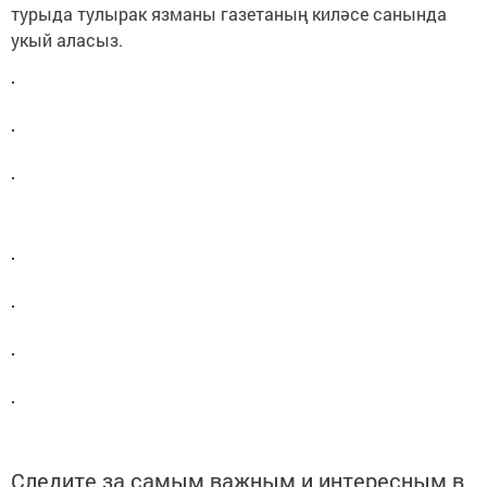
турыда тулырак язманы газетаның киләсе санында
укый аласыз.
Следите за самым важным и интересным в