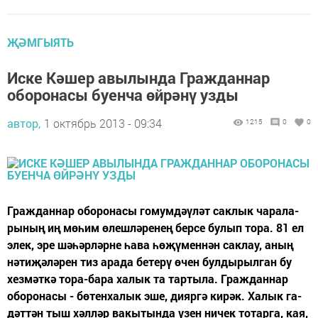
ҖӘМГЫЯТЬ
Иске Кәшер авылында Гражданнар
оборонасы буенча өйрәнү узды
автор,
1 октябрь 2013 - 09:34
1215
0
0
Граж­дан­нар обо­ро­на­сы го­мум­дәү­ләт сак­лык ча­ра­ла­
ры­ның иң мө­һим өлеш­лә­ре­нең бер­се бу­лып то­ра. 81 ел
элек, эре шә­һәр­ләр­не һа­ва һө­җү­мен­нән сак­лау, аның
нә­ти­җә­лә­рен тиз ара­да бе­те­рү өчен бул­ды­рыл­ган бу
хез­мәт­кә то­ра-ба­ра ха­лык та тар­ты­ла. Граж­дан­нар
обо­ро­на­сы - бө­тен­ха­лык эше, ди­яр­гә ки­рәк. Ха­лык га­
дәт­тән тыш хәл­ләр ва­кы­тын­да үзен ни­чек то­тар­га, кая,