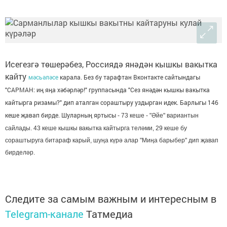
Исегезгә төшерәбез, Россиядә янәдән кышкы вакытка
кайту
мәсьәләсе
карала. Без бу тарафтан Вконтакте сайтындагы
"САРМАН: иң яңа хәбәрләр!" группасында "Сез янәдән кышкы вакытка
кайтырга ризамы?" дип аталган сораштыру уздырган идек. Барлыгы 146
кеше җавап бирде. Шуларның яртысы
- 73 кеше
- "Әйе" вариантын
сайлады. 43 кеше кышкы вакытка кайтырга теләми, 29 кеше бу
сораштыруга битараф карый, шуңа күрә алар "Миңа барыбер" дип җавап
бирделәр.
Следите за самым важным и интересным в
Telegram-канале
Татмедиа