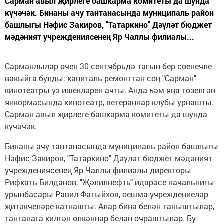
Сарман авыл җирлеге башкарма комитеты да шунда
күчәчәк. Бинаны ачу тантанасында муниципаль район
башлыгы Нәфис Закиров, "Татаркино" Дәүләт бюджет
мәдәният учреждениясенең Яр Чаллы филиалы...
Сарманлылар өчен 30 сентябрьдә тагын бер сөенечле
вакыйга булды: капиталь ремонттан соң "Сарман"
кинотеатры үз ишекләрен ачты. Анда һәм яңа төзелгән
янкормасында кинотеатр, ветераннар клубы урнашты.
Сарман авыл җирлеге башкарма комитеты да шунда
күчәчәк.
Бинаны ачу тантанасында муниципаль район башлыгы
Нәфис Закиров, "Татаркино" Дәүләт бюджет мәдәният
учреждениясенең Яр Чаллы филиалы директоры
Рифкать Билданов, "Җәлилнефть" идарәсе начальнигы
урынбасары Равил Фатыйхов, оешма-учреждениеләр
җитәкчеләре катнашты. Алар бина белән таныштылар,
тантанага килгән өлкәннәр белән очраштылар. Бу