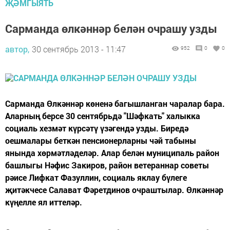
ҖӘМГЫЯТЬ
Сарманда өлкәннәр белән очрашу узды
автор,
30 сентябрь 2013 - 11:47
952
0
0
Сарманда Өлкәннәр көненә багышланган чаралар бара.
Аларның берсе 30 сентябрьдә "Шәфкать" халыкка
социаль хезмәт күрсәтү үзәгендә узды. Биредә
оешмалары беткән пенсионерларны чәй табыны
янында хөрмәтләделәр. Алар белән муниципаль район
башлыгы Нәфис Закиров, район ветераннар советы
рәисе Лифкат Фазуллин, социаль яклау бүлеге
җитәкчесе Салават Фәретдинов очраштылар. Өлкәннәр
күңелле ял иттеләр.