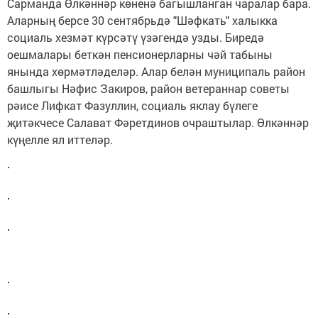
Сарманда Өлкәннәр көненә багышланган чаралар бара.
Аларның берсе 30 сентябрьдә "Шәфкать" халыкка
социаль хезмәт күрсәтү үзәгендә узды. Биредә
оешмалары беткән пенсионерларны чәй табыны
янында хөрмәтләделәр. Алар белән муниципаль район
башлыгы Нәфис Закиров, район ветераннар советы
рәисе Лифкат Фазуллин, социаль яклау бүлеге
җитәкчесе Салават Фәретдинов очраштылар. Өлкәннәр
күңелле ял иттеләр.