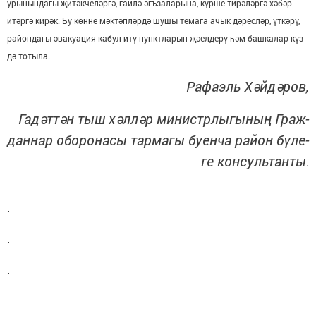
уры­нын­да­гы җи­тәк­че­ләр­гә, га­и­лә әгъ­за­ла­ры­на, күр­ше-ти­рә­ләр­гә хә­бәр
итәр­гә ки­рәк. Бу көн­не мәк­тәп­ләр­дә шу­шы те­ма­га ачык дә­рес­ләр, үт­кә­рү,
ра­йон­да­гы эва­ку­а­ция ка­бул итү пункт­ла­рын җә­ел­де­рү һәм баш­ка­лар күз­
дә то­ты­ла.
Ра­фаэль Хәй­дә­ров,
Га­дәт­тән тыш хәл­ләр ми­нистр­лы­гы­ның Граж­
дан­нар обо­ро­на­сы тар­ма­гы бу­ен­ча ра­йон бү­ле­
ге кон­суль­тан­ты
.