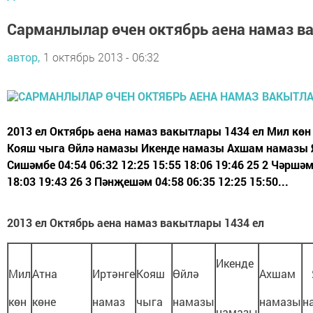
Сарманлылар өчен октябрь аена намаз 
автор,
1 октябрь 2013 - 06:32
2013 ел Октябрь аена намаз вакытлары 1434 ел Мил көн 
Кояш чыга Өйлә намазы Икенде намазы Ахшам намазы 
Сишәмбе 04:54 06:32 12:25 15:55 18:06 19:46 25 2 Чәршәм
18:03 19:43 26 3 Пәнҗешәм 04:58 06:35 12:25 15:50...
2013 ел
Октябрь аена намаз вакытлары 1434 ел
Икенде
Мил
Атна
Иртәнге
Кояш
Өйлә
Ахшам
көн
көне
намаз
чыга
намазы
намазы
н
намазы