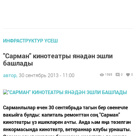
ИНФРАСТРУКТУР ҮСЕШ
"Сарман" кинотеатры янәдән эшли
башлады
автор,
30 сентябрь 2013 - 11:00
1595
0
0
Сарманлылар өчен 30 сентябрьдә тагын бер сөенечле
вакыйга булды: капиталь ремонттан соң "Сарман"
кинотеатры үз ишекләрен ачты. Анда һәм яңа төзелгән
янкормасында кинотеатр, ветераннар клубы урнашты.