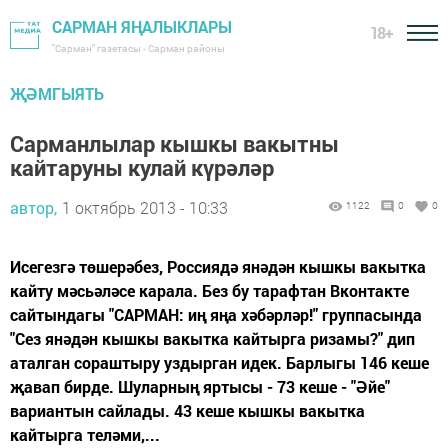
САРМАН ЯҢАЛЫКЛАРЫ
18+
"Сарман" газетасы - Сарман районы
ҖӘМГЫЯТЬ
Сарманлылар кышкы вакытны
кайтаруны кулай күрәләр
автор,
1 октябрь 2013 - 10:33
1122
0
0
Исегезгә төшерәбез, Россиядә янәдән кышкы вакытка
кайту мәсьәләсе карала. Без бу тарафтан Вконтакте
сайтындагы "САРМАН: иң яңа хәбәрләр!" группасында
"Сез янәдән кышкы вакытка кайтырга ризамы?" дип
аталган сораштыру уздырган идек. Барлыгы 146 кеше
җавап бирде. Шуларның яртысы - 73 кеше - "Әйе"
вариантын сайлады. 43 кеше кышкы вакытка
кайтырга теләми,...