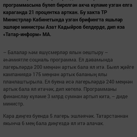
программасына бүлеп бирелгән акча күләме узган елга
караганда 21 процентка арткан. Бу хакта ТР
Министрлар Кабинетында узган брифингта яшьләр
эшләре министры Азат Кадыйров белдерде, дип яза
«Татар-информ» МА.
– Балалар һәм яшүсмерләр ялын оештыру –
әһәмиятле социаль программа. Ел дәвамында
лагерьләрдә 200 меңнән артык бала ял итә. Быел җәйге
кампаниядә 175 меңнән артык баланың ялы
планлаштырыла. Ел буена исә лагерьләрдә 240 меңнән
артык бала ял итәчәк, дип көтелә. Программаны
финанслау күләме 3 млрд сумнан артып китә, – диде
министр.
Кара диңгез буенда 5 лагерь эшләячәк. Татарстаннан
якынча 6 мең бала диңгездә ял итә алачак.