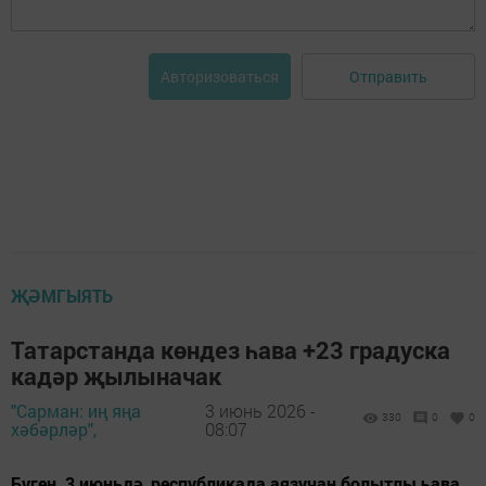
Отправить
Авторизоваться
ҖӘМГЫЯТЬ
Татарстанда көндез һава +23 градуска
кадәр җылыначак
"Сарман: иң яңа
3 июнь 2026 -
330
0
0
хәбәрләр",
08:07
Бүген, 3 июньдә, республикада аязучан болытлы һава