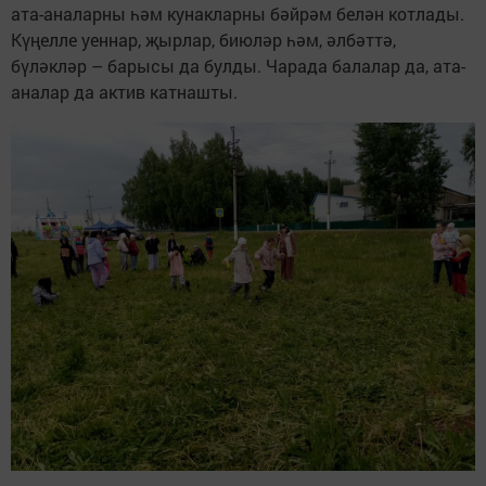
ата-аналарны һәм кунакларны бәйрәм белән котлады.
Күңелле уеннар, җырлар, биюләр һәм, әлбәттә,
бүләкләр – барысы да булды. Чарада балалар да, ата-
аналар да актив катнашты.