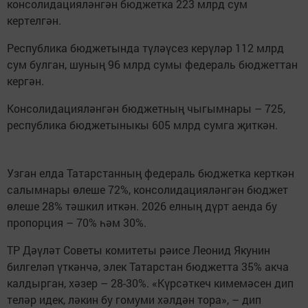
консолидацияләнгән бюджетка 223 млрд сум
кертелгән.
Республика бюджетында түләүсез керүләр 112 млрд
сум булган, шуның 96 млрд сумы федераль бюджеттан
кергән.
Консолидацияләнгән бюджетның чыгымнары – 725,
республика бюджетыныкы 605 млрд сумга җиткән.
Узган елда Татарстанның федераль бюджетка керткән
салымнары өлеше 72%, консолидацияләнгән бюджет
өлеше 28% тәшкил иткән. 2026 елның дүрт аенда бу
пропорция – 70% һәм 30%.
ТР Дәүләт Советы комитеты рәисе Леонид Якунин
билгеләп үткәнчә, элек Татарстан бюджетта 35% акча
калдырган, хәзер – 28-30%. «Күрсәткеч кимемәсен дип
теләр идек, ләкин бу гомуми хәлдән тора», – дип