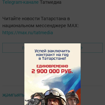
Telegram-канале
Татмедиа
Читайте новости Татарстана в
национальном мессенджере MАХ:
https://max.ru/tatmedia
Перейти на страницу новости
ҖӘМГЫЯТЬ