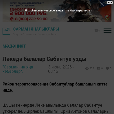
4
Автоматическое закрытие баннера через
САРМАН ЯҢАЛЫКЛАРЫ
18+
"Сарман" газетасы - Сарман районы
МӘДӘНИЯТ
Ләкедә балалар Сабантуе узды
"Сарман: иң яңа
3 июнь 2026 -
424
0
0
хәбәрләр",
08:46
Район территориясендә Сабантуйлар башланып китте
инде.
Шушы көннәрдә Ләке авылында балалар Сабантуе
үткәрелде. Җирлек башлыгы Юрий Антонов балаларны,