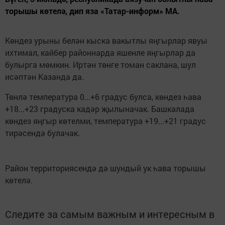
торышы көтелә, дип яза «Татар-информ» МА.
Көндез урыны белән кыска вакытлы яңгырлар явуы
ихтимал, кайбер районнарда яшенле яңгырлар да
булырга мөмкин. Иртән төнге томан саклана, шул
исәптән Казанда да.
Төнлә температура 0...+6 градус булса, көндез һава
+18...+23 градуска кадәр җылыначак. Башкалада
көндез яңгыр көтелми, температура +19...+21 градус
тирәсендә булачак.
Район территориясендә дә шундый ук һава торышы
көтелә.
Следите за самым важным и интересным в