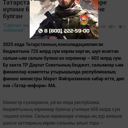
Татарстан 2025 елда үз керемнәре
күләме буенча Россиядә дүртенче
булган
"Сарман: иң яңа
2 июнь 2026 -
309
0
0
хәбәрләр",
15:44
2025 елда Татарстанның консолидацияләнгән
бюджетына 725 млрд сум керем кергән, шул исәптән
салым һәм салым булмаган керемнәр – 602 млрд сум.
Бу хакта ТР Дәүләт Советының бюджет, салымнар һәм
финанслар комитеты утырышында республиканың
финанс министры Марат Фәйзрахманов хәбәр итте, дип
яза «Татар-информ» МА.
Министр сүзләренчә, узган елда республика
бюджетының керемнәр буенча үтәлеше 605 млрд сум
тәшкил иткән. Салым керемнәре эчендә иң зур өлешне
шәхси затларның керем салымы алып тора –