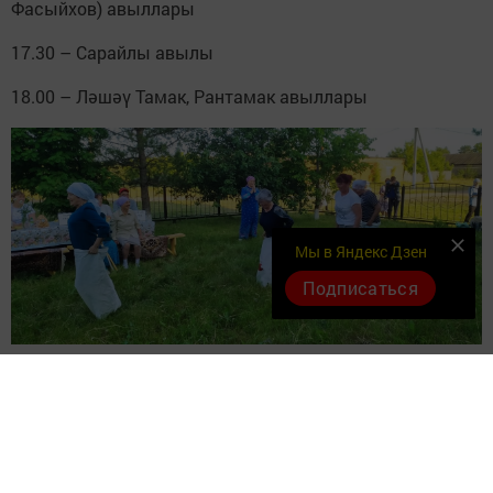
Фасыйхов) авыллары
17.30 – Сарайлы авылы
18.00 – Ләшәү Тамак, Рантамак авыллары
Мы в Яндекс Дзен
Подписаться
7 июнь
10.00 – Татар Карамалысы, Мортышбаш (Салават
Лотфуллин, Ләйлә Дабихуллина), Кәүҗияк, Күтәмәле
(Илдар Ямалиев, Динара Шәйдуллина), Колмәт,