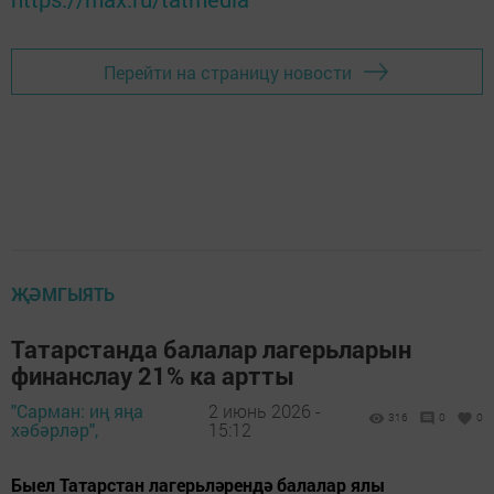
Перейти на страницу новости
ҖӘМГЫЯТЬ
Татарстанда балалар лагерьларын
финанслау 21% ка артты
"Сарман: иң яңа
2 июнь 2026 -
316
0
0
хәбәрләр",
15:12
Быел Татарстан лагерьләрендә балалар ялы