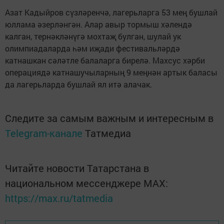
Азат Кадыйров сүзләренчә, лагерьларга 53 мең бушлай
юллама әзерләнгән. Алар авыр тормыш хәлендә
калган, тернәкләнүгә мохтаҗ булган, шулай ук
олимпиадаларда һәм иҗади фестивальләрдә
катнашкан сәләтле балаларга бирелә. Махсус хәрби
операциядә катнашучыларның 9 меңнән артык баласы
да лагерьларда бушлай ял итә алачак.
Следите за самым важным и интересным в
Telegram-канале
Татмедиа
Читайте новости Татарстана в
национальном мессенджере MАХ:
https://max.ru/tatmedia