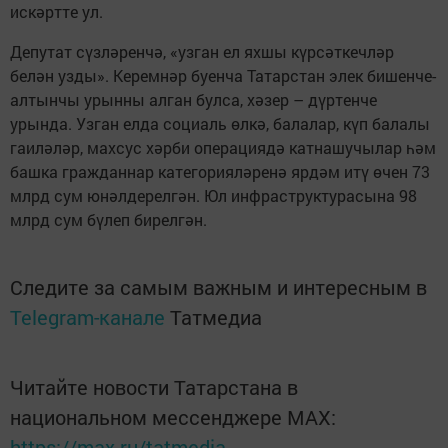
искәртте ул.
Депутат сүзләренчә, «узган ел яхшы күрсәткечләр
белән узды». Керемнәр буенча Татарстан элек бишенче-
алтынчы урынны алган булса, хәзер – дүртенче
урында. Узган елда социаль өлкә, балалар, күп балалы
гаиләләр, махсус хәрби операциядә катнашучылар һәм
башка гражданнар категорияләренә ярдәм итү өчен 73
млрд сум юнәлдерелгән. Юл инфраструктурасына 98
млрд сум бүлеп бирелгән.
Следите за самым важным и интересным в
Telegram-канале
Татмедиа
Читайте новости Татарстана в
национальном мессенджере MАХ:
https://max.ru/tatmedia