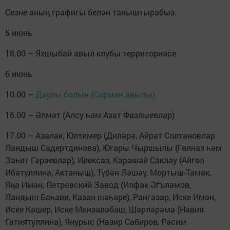
Сезне аның графигы белән таныштырабыз.
5 июнь
18.00 – Яхшыбай авыл клубы территориясе
6 июнь
10.00 –
Даулы болын (Сарман авылы)
16.00 – Әлмәт (Алсу һәм Азат Фазлыевлар)
17.00 – Азалак, Юлтимер (Диләрә, Айрат Солтановлар
Ландыш Садертдинова), Югары Чыршылы (Гөлназ һәм
Заһит Гәрәевлар), Илексаз, Карашай Саклау (Айгөл
Ибәтуллина, Актаныш), Түбән Ләшәү, Мортыш-Тамак,
Яңа Имән, Петровский Завод (Илфак Әгъләмов,
Ландыш Баһави, Казан шәһәре), Рангазар, Иске Имән,
Иске Кәшер, Иске Минзәләбаш, Шәрләрәмә (Нәвия
Гатиятуллина), Янурыс (Назир Сабиров, Рәсим