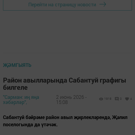
Перейти на страницу новости
ҖӘМГЫЯТЬ
Район авылларында Сабантуй графигы
билгеле
"Сарман: иң яңа
2 июнь 2026 -
1918
0
4
хәбәрләр",
15:08
Сабантуй бәйрәме район авыл җирлекләрендә, Җәлил
поселогында да үтәчәк.