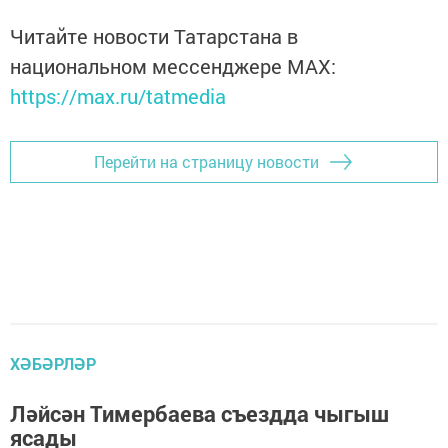
Читайте новости Татарстана в
национальном мессенджере MАХ:
https://max.ru/tatmedia
Перейти на страницу новости
ХӘБӘРЛӘР
Ләйсән Тимербаева съездда чыгыш
ясады