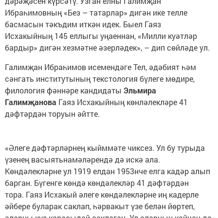
дәрәҗәсен күрсәтү. Узган елны Галимҗан
Ибраһимовның «Без – татарлар» дигән ике телле
басмасын тәкъдим иткән идек. Быел Гаяз
Исхакыйның 145 еллыгы уңаеннан, «Милли куәтләр
бардыр» дигән хезмәтне әзерләдек», – дип сөйләде ул.
Галимҗан Ибраһимов исемендәге Тел, әдәбият һәм
сәнгать институтының текстология бүлеге мөдире,
филология фәннәре кандидаты
Эльмира
Галимҗанова
Гаяз Исхакыйның көнләлекләре 41
дәфтәрдән торуын әйтте.
«Әлеге дәфтәрләрнең кыйммәте чиксез. Ул бу турыда
үзенең васыятьнамәләрендә дә искә ала.
Көндәлекләрне ул 1919 елдан 1953нче елга кадәр алып
барган. Бүгенге көндә көндәлекләр 41 дәфтәрдән
тора. Гаяз Исхакый әлеге көндәлекләрне иң кадерле
әйбере буларак саклап, һәрвакыт үзе белән йөртеп,
аларны күз карасыдай саклаган. Ул аларның кайчан да