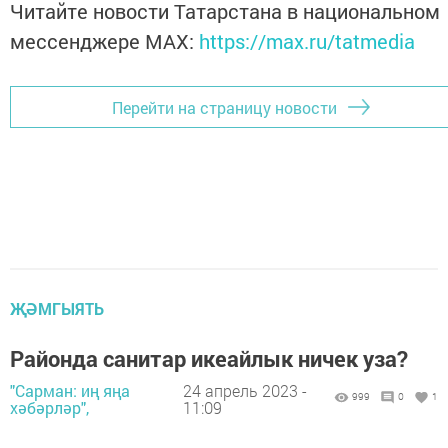
Читайте новости Татарстана в национальном
мессенджере MАХ:
https://max.ru/tatmedia
Перейти на страницу новости
ҖӘМГЫЯТЬ
Районда санитар икеайлык ничек уза?
"Сарман: иң яңа
24 апрель 2023 -
999
0
1
хәбәрләр",
11:09