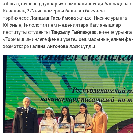
«Яшь җәяүленең дуслары» номинациясендә бәяләделәр.
Казанның 272нче номерлы балалар бакчасы
тәрбиячесе
Ландыш Гасыймова
җиңде. Икенче урынга
КФУның Филология һәм мәдәниятара багланышлар
институты студенты
Таңсылу Гыйләҗева
, өченче урынга
«Тормыш иминлеге фәнни үзәге» оешмасының өлкән фә
хезмәткәре
Галина Антонова
лаек булды.