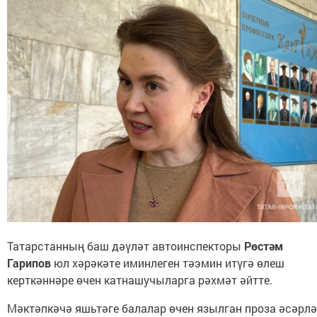
Татарстанның баш дәүләт автоинспекторы
Рөстәм
Гарипов
юл хәрәкәте иминлеген тәэмин итүгә өлеш
керткәннәре өчен катнашучыларга рәхмәт әйтте.
Мәктәпкәчә яшьтәге балалар өчен язылган проза әсәрл