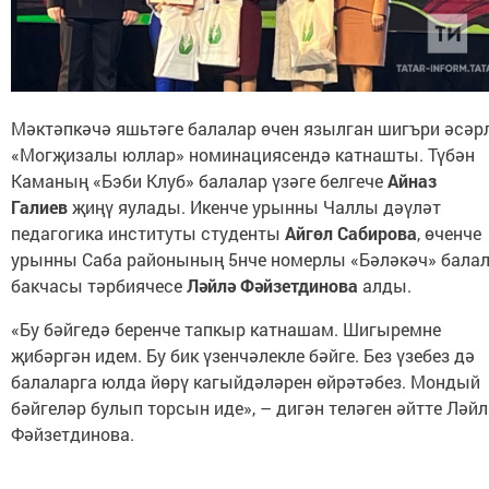
Мәктәпкәчә яшьтәге балалар өчен язылган шигъри әсәр
«Могҗизалы юллар» номинациясендә катнашты. Түбән
Каманың «Бэби Клуб» балалар үзәге белгече
Айназ
Галиев
җиңү яулады. Икенче урынны Чаллы дәүләт
педагогика институты студенты
Айгөл Сабирова
, өченче
урынны Саба районының 5нче номерлы «Бәләкәч» бала
бакчасы тәрбиячесе
Ләйлә Фәйзетдинова
алды.
«Бу бәйгедә беренче тапкыр катнашам. Шигыремне
җибәргән идем. Бу бик үзенчәлекле бәйге. Без үзебез дә
балаларга юлда йөрү кагыйдәләрен өйрәтәбез. Мондый
бәйгеләр булып торсын иде», – дигән теләген әйтте Ләйл
Фәйзетдинова.