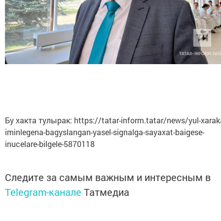
Бу хакта тулырак: https://tatar-inform.tatar/news/yul-xarak
iminlegena-bagyslangan-yasel-signalga-sayaxat-baigese-
inucelare-bilgele-5870118
Следите за самым важным и интересным в
Telegram-канале
Татмедиа