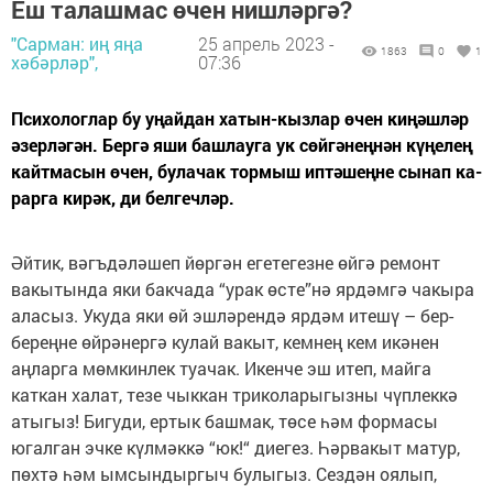
Еш талашмас өчен нишләргә?
"Сарман: иң яңа
25 апрель 2023 -
1863
0
1
хәбәрләр",
07:36
Психологлар бу уңайдан хатын-кызлар өчен киңәшләр
әзерләгән. Бергә яши башлауга ук сөйгәнеңнән күңелең
кайтмасын өчен, булачак тормыш иптәшеңне сынап ка­
рар­га кирәк, ди белгечләр.
Әйтик, вәгъ­дә­ләшеп йөргән егетегезне өйгә ремонт
вакытында яки бакчада “урак өсте”нә ярдәмгә чакыра
аласыз. Укуда яки өй эшләрендә ярдәм итешү – бер-
береңне өйрәнергә кулай вакыт, кемнең кем икәнен
аңларга мөмкинлек туачак. Икенче эш итеп, майга
каткан халат, тезе чыккан триколарыгызны чүплеккә
атыгыз! Бигуди, ертык башмак, төсе һәм формасы
югалган эчке күлмәккә “юк!“ диегез. Һә­рва­кыт матур,
пөхтә һәм ымсындыргыч булыгыз. Сездән оялып,