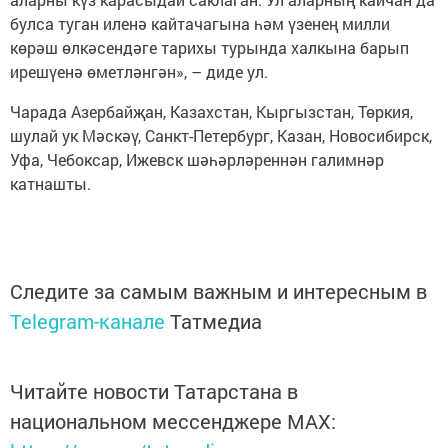
булса туган иленә кайтачагына һәм үзенең милли
көрәш өлкәсендәге тарихы турында халкына барып
ирешүенә өметләнгән», – диде ул.
Чарада Азербайҗан, Казахстан, Кыргызстан, Төркия,
шулай ук Мәскәү, Санкт-Петербург, Казан, Новосибирск,
Уфа, Чебоксар, Ижевск шәһәрләреннән галимнәр
катнашты.
Следите за самым важным и интересным в
Telegram-канале
Татмедиа
Читайте новости Татарстана в
национальном мессенджере MАХ: