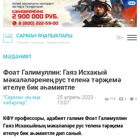
САРМАН ЯҢАЛЫКЛАРЫ
18+
"Сарман" газетасы - Сарман районы
МӘДӘНИЯТ
Фоат Галимуллин: Гаяз Исхакый
мәкаләләренең рус теленә тәрҗемә
ителүе бик әһәмиятле
"Сарман: иң яңа
25 апрель 2023 -
773
0
0
хәбәрләр",
13:07
КФУ профессоры, әдәбият галиме Фоат Галимуллин
Гаяз Исхакыйның мәкаләләре рус теленә тәрҗемә
ителүе бик әһәмиятле дип саный.