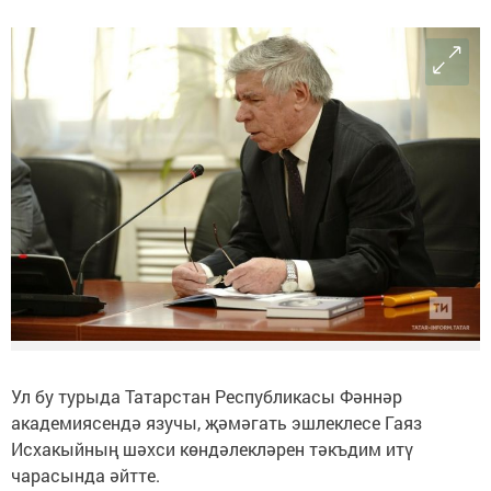
Ул бу турыда Татарстан Республикасы Фәннәр
академиясендә язучы, җәмәгать эшлеклесе Гаяз
Исхакыйның шәхси көндәлекләрен тәкъдим итү
чарасында әйтте.