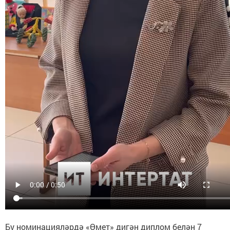
Бу номинацияләрдә «Өмет» дигән диплом белән 7