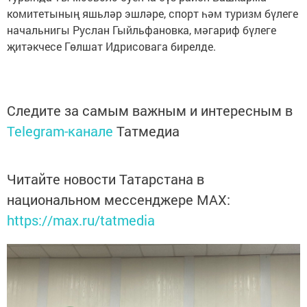
комитетының яшьләр эшләре, спорт һәм туризм бүлеге
начальнигы Руслан Гыйльфановка, мәгариф бүлеге
җитәкчесе Гөлшат Идрисовага бирелде.
Следите за самым важным и интересным в
Telegram-канале
Татмедиа
Читайте новости Татарстана в
национальном мессенджере MАХ:
https://max.ru/tatmedia