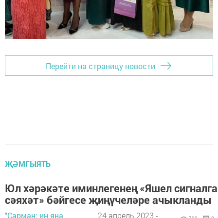
Перейти на страницу новости
ҖӘМГЫЯТЬ
Юл хәрәкәте иминлегенең «Яшел сигналга
сәяхәт» бәйгесе җиңүчеләре ачыкланды
"Сарман: иң яңа
24 апрель 2023 -