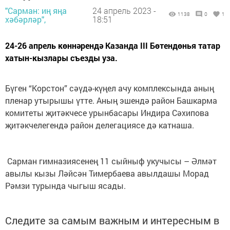
"Сарман: иң яңа
24 апрель 2023 -
1138
0
1
хәбәрләр",
18:51
24-26 апрель көннәрендә Казанда III Бөтендөнья татар
хатын-кызлары съезды уза.
Бүген “Корстон” сәүдә-күңел ачу комплексында аның
пленар утырышы үтте. Аның эшендә район Башкарма
комитеты җитәкчесе урынбасары Индира Сәхипова
җитәкчелегендә район делегациясе дә катнаша.
Сарман гимназиясенең 11 сыйныф укучысы – Әлмәт
авылы кызы Ләйсән Тимербаева авылдашы Морад
Рәмзи турында чыгыш ясады.
Следите за самым важным и интересным в