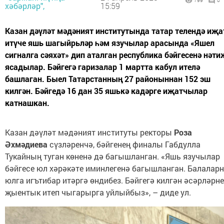
799
0
хәбәрләр",
15:59
Казан дәүләт мәдәният институтында татар телендә иҗа
итүче яшь шагыйрьләр һәм язучылар арасында «Яшел
сигналга сәяхәт» дип аталган республика бәйгесенә нәти
ясадылар. Бәйгегә гаризалар 1 мартта кабул ителә
башлаган. Быел Татарстанның 27 районыннан 152 эш
килгән. Бәйгедә 16 дан 35 яшькә кадәрге иҗатчылар
катнашкан.
Казан дәүләт мәдәният институты ректоры
Роза
Әхмәдиева
сүзләренчә, бәйгенең финалы Габдулла
Тукайның туган көненә дә багышланган. «Яшь язучылар
бәйгесе юл хәрәкәте иминлегенә багышланган. Балалар
юлга игътибар итәргә өндибез. Бәйгегә килгән әсәрләрне
җыентык итеп чыгарырга уйлыйбыз», – диде ул.