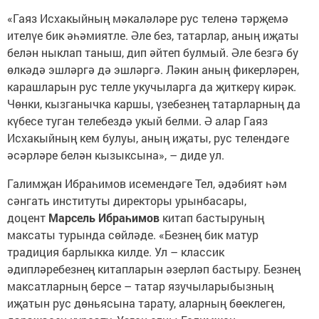
«Гаяз Исхакыйның мәкаләләре рус теленә тәрҗемә
ителүе бик әһәмиятле. Әле без, татарлар, аның иҗаты
белән ныклап таныш, дип әйтеп булмый. Әле безгә бу
өлкәдә эшләргә дә эшләргә. Ләкин аның фикерләрен,
карашларын рус телле укучыларга да җиткерү кирәк.
Чөнки, кызганычка каршы, үзебезнең татарларның да
күбесе туган телебездә укый белми. Ә алар Гаяз
Исхакыйның кем булуы, аның иҗаты, рус телендәге
әсәрләре белән кызыксына», – диде ул.
Галимҗан Ибраһимов исемендәге Тел, әдәбият һәм
сәнгать институты директоры урынбасары,
доцент
Марсель Ибраһимов
китап бастыруның
максаты турында сөйләде. «Безнең бик матур
традиция барлыкка килде. Ул – классик
әдипләребезнең китапларын әзерләп бастыру. Безнең
максатларның берсе – татар язучыларыбызның
иҗатын рус дөньясына тарату, аларның бөеклеген,