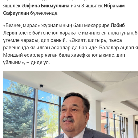
яшьлек
Әлфинә Бикмуллина
һәм 8 яшьлек
Ибраһим
Сафиуллин
бүләкләнде.
«Безнең мирас» журналының баш мөхәррире
Ләбиб
Лерон
әлеге бәйгене юл хәрәкәте иминлеген аңлатуның б
үтемле чарасы, дип саный. «Әкият, шигырь, пьеса
рәвешендә язылган әсәрләр да бар иде. Балалар аңлап я
Мондый әсәрләр язган бала хәвефкә юлыкмас, дип
уйлыйм», – диде ул.