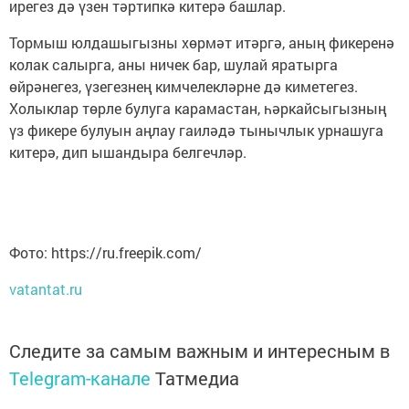
ирегез дә үзен тәртипкә китерә башлар.
Тормыш юлдашыгызны хөрмәт итәргә, аның фикеренә
колак салырга, аны ничек бар, шулай яратырга
өйрәнегез, үзегезнең ким­челекләрне дә киметегез.
Холыклар төрле булуга карамастан, һәркайсыгызның
үз фикере булуын аңлау гаиләдә тынычлык урнашуга
китерә, дип ышандыра белгечләр.
Фото: https://ru.freepik.com/
vatantat.ru
Следите за самым важным и интересным в
Telegram-канале
Татмедиа