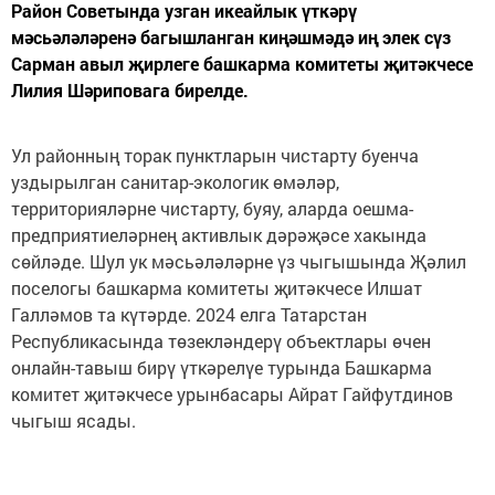
Район Советында узган икеайлык үткәрү
мәсьәләләренә багышланган киңәшмәдә иң элек сүз
Сарман авыл җирлеге башкарма комитеты җитәкчесе
Лилия Шәриповага бирелде.
Ул районның торак пунктларын чистарту буенча
уздырылган санитар-экологик өмәләр,
территорияләрне чистарту, буяу, аларда оешма-
предприятиеләрнең активлык дәрәҗәсе хакында
сөйләде. Шул ук мәсьәләләрне үз чыгышында Җәлил
поселогы башкарма комитеты җитәкчесе Илшат
Галләмов та күтәрде. 2024 елга Татарстан
Республикасында төзекләндерү объектлары өчен
онлайн-тавыш бирү үткәрелүе турында Башкарма
комитет җитәкчесе урынбасары Айрат Гайфутдинов
чыгыш ясады.