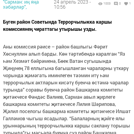
"Сарман: иң яңа
24 апрель 2023 -
1003
0
1
хәбәрләр",
10:56
Бүген район Советында Террорчылыкка каршы
комиссиянең чираттагы утырышы узды.
Аны комиссия рәисе – район башлыгы Фәрит
Хөснуллин алып барды. Көн тәртибендә каралган “Яз
һәм Хезмәт бәйрәменә, Бөек Ватан сугышында
Җиңүнең 78 еллыгына багышланган чараларны үткәрү
чорында җәмәгать иминлеген тәэмин итү һәм
террорчылык актларын кисәтү буенча өстәмә чаралар
турында” соравы буенча район Башкарма комитеты
җитәкчесе Фәндәс Вәлиев, Сарман авыл җирлеге
башкарма комитеты җитәкчесе Лилия Шәрипова,
Җәлил поселогы башкарма комитеты җитәкчесе Илшат
Галләмов чыгыш ясадылар. “Балаларның җәйге ялы
урыннарының террорчылыкка каршы саклану торышы
турында”гы мәсьәлә буенча сүз район Башкарма