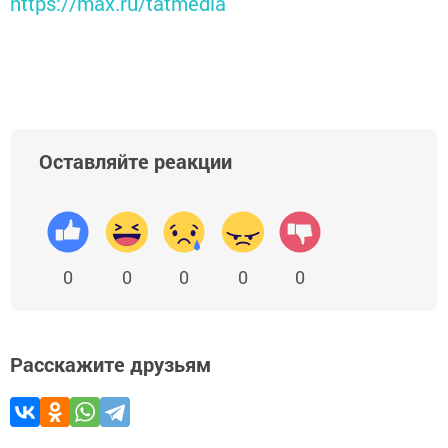
https://max.ru/tatmedia
Оставляйте реакции
0
0
0
0
0
Расскажите друзьям