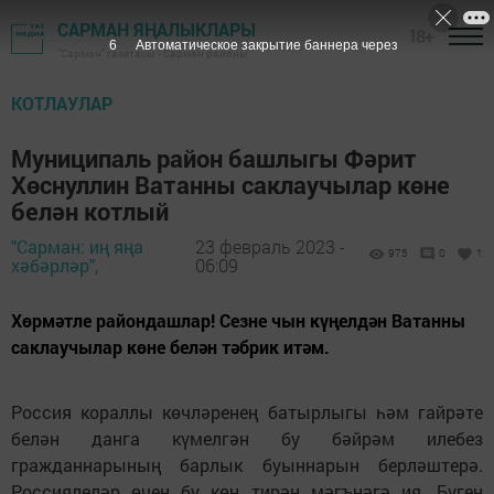
САРМАН ЯҢАЛЫКЛАРЫ
18+
6
Автоматическое закрытие баннера через
"Сарман" газетасы - Сарман районы
КОТЛАУЛАР
Муниципаль район башлыгы Фәрит
Хөснуллин Ватанны саклаучылар көне
белән котлый
"Сарман: иң яңа
23 февраль 2023 -
975
0
1
хәбәрләр",
06:09
Хөрмәтле райондашлар! Сезне чын күңелдән Ватанны
саклаучылар көне белән тәбрик итәм.
Россия кораллы көчләренең батырлыгы һәм гайрәте
белән данга күмелгән бу бәйрәм илебез
гражданнарының барлык буыннарын берләштерә.
Россиялеләр өчен бу көн тирән мәгънәгә ия. Бүген