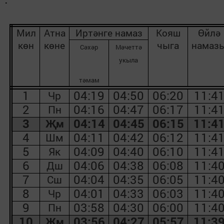
.
Мил
Атна
Иртәнге намаз
Кояш
Өйлә
көн
көне
чыга
намаз
С
әхәр
М
әчеттә
укыла
тәмам
1
04:19
04:50
06:20
11:4
Чр
2
04:16
04:47
06:17
11:4
Пн
3
04:14
04:45
06:15
11:4
Җм
4
04:11
04:42
06:12
11:4
Шм
5
04:09
04:40
06:10
11:4
Як
6
04:06
04:38
06:08
11:4
Дш
7
04:04
04:35
06:05
11:4
Сш
8
04:01
04:33
06:03
11:4
Чр
9
03:58
04:30
06:00
11:4
Пн
10
03:56
04:27
05:57
11:3
Җм