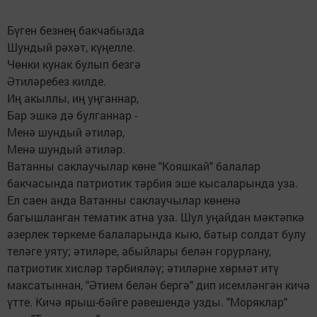
Бүген безнең бакчабызда
Шундый рәхәт, күңелле.
Чөнки кунак булып безгә
Әтиләребез килде.
Иң акыллы, иң уңганнар,
Бар эшкә дә булганнар -
Менә шундый әтиләр,
Менә шундый әтиләр.
Ватанны саклаучылар көне "Кояшкай" балалар
бакчасында патриотик тәрбия эше кысаларында уза.
Ел саен анда Ватанны саклаучылар көненә
багышланган тематик атна уза. Шул уңайдан мәктәпкә
әзерлек төркеме балаларында кыю, батыр солдат булу
теләге уяту; әтиләре, абыйлары белән горурлану,
патриотик хисләр тәрбияләү; әтиләрне хөрмәт итү
максатыннан, "Әтием белән бергә" дип исемләнгән кичә
үтте. Кичә ярыш-бәйге рәвешендә узды. "Моряклар"