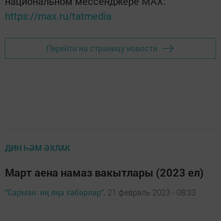
национальном мессенджере MАХ:
https://max.ru/tatmedia
Перейти на страницу новости
ДИН ҺӘМ ӘХЛАК
Март аена намаз вакытлары (2023 ел)
"Сарман: иң яңа хәбәрләр",
21 февраль 2023 - 08:33