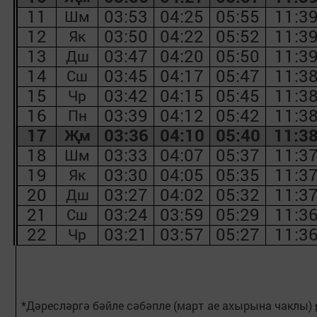
11
03:53
04:25
05:55
11:3
Шм
12
03:50
04:22
05:52
11:3
Як
13
03:47
04:20
05:50
11:3
Дш
14
03:45
04:17
05:47
11:3
Сш
15
03:42
04:15
05:45
11:3
Чр
16
03:39
04:12
05:42
11:3
Пн
17
03:36
04:10
05:40
11:3
Җм
18
03:33
04:07
05:37
11:3
Шм
19
03:30
04:05
05:35
11:3
Як
20
03:27
04:02
05:32
11:3
Дш
21
03:24
03:59
05:29
11:3
Сш
22
03:21
03:57
05:27
11:3
Чр
*Дәресләрг
ә
бәйле сәбәпле (март
ае ахырына чаклы
)