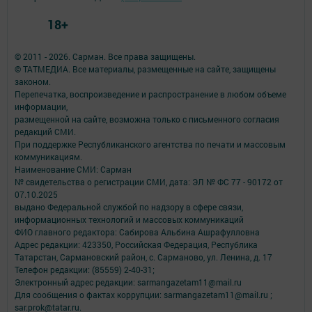
18+
© 2011 - 2026. Сарман. Все права защищены.
© ТАТМЕДИА. Все материалы, размещенные на сайте, защищены
законом.
Перепечатка, воспроизведение и распространение в любом объеме
информации,
размещенной на сайте, возможна только с письменного согласия
редакций СМИ.
При поддержке Республиканского агентства по печати и массовым
коммуникациям.
Наименование СМИ: Сарман
№ свидетельства о регистрации СМИ, дата: ЭЛ № ФС 77 - 90172 от
07.10.2025
выдано Федеральной службой по надзору в сфере связи,
информационных технологий и массовых коммуникаций
ФИО главного редактора: Сабирова Альбина Ашрафулловна
Адрес редакции: 423350, Российская Федерация, Республика
Татарстан, Сармановский район, с. Сарманово, ул. Ленина, д. 17
Телефон редакции: (85559) 2-40-31;
Электронный адрес редакции: sarmangazetam11@mail.ru
Для сообщения о фактах коррупции: sarmangazetam11@mail.ru ;
sar.prok@tatar.ru.