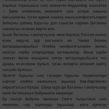
барлык тормышын һәм хезмәтен бердәнбер максатка
– Бөек илебезнең иминлеге һәм үсеше хакына
багышлаган, туган җирне саклау, аның мәнфәгатьләрен
яклауны үзенең бурычы дип санаган һәркем Ватанны
саклаучы исемен йөртә ала.
Быел Ватанны саклаучылар көне барлык Россия халкы
өчен аеруча зур мәгънәгә ия. Чөнки безнең
ватандашларыбыз Илебез мәнфәгатьләрен яклап,
махсус хәрби операциядә катнашалар. Авыр хәрби
хезмәт йөген иңнәренә алган якташларыбызга тиз
арада, исән-имин булып, туган якларга әйләнеп кайту
насыйп булсын.
Ир-егет бурычы һәм гаскәри бурычы төшенчәләре
һәрчак илебез халкының аңында бер-берсеннән
аерылгысыз булды. Шуңа күрә дә Ватанны саклучылар
көне бөтенхалык бәйрәменә әверелде.
Бу матур бәйрәм көнендә Сезгә тынычлык һәм
иминлек, һәр эшегездә уңышлар, алга куелган