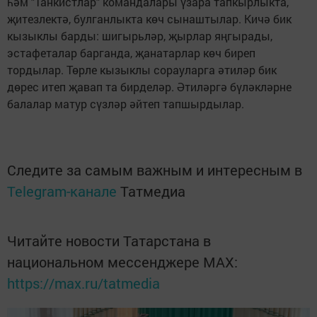
һәм "Танкистлар" командалары үзара тапкырлыкта,
җитезлектә, булганлыкта көч сынаштылар. Кичә бик
кызыклы барды: шигырьләр, җырлар яңгырады,
эстафеталар барганда, җанатарлар көч биреп
тордылар. Төрле кызыклы сорауларга әтиләр бик
дөрес итеп җавап та бирделәр. Әтиләргә бүләкләрне
балалар матур сүзләр әйтеп тапшырдылар.
Следите за самым важным и интересным в
Telegram-канале
Татмедиа
Читайте новости Татарстана в
национальном мессенджере MАХ:
https://max.ru/tatmedia