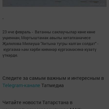
.
23 нче февраль - Ватанны саклаучылар көне көне
уңаеннан, Мортыштамак авылы китапханәчесе
Җәлилова Миләүшә "Антына тугры калган солдат" -
күргәзмә һәм хәрби киемнәр күргәзмәсенә күзәтү
үткәрде.
Следите за самым важным и интересным в
Telegram-канале
Татмедиа
Читайте новости Татарстана в