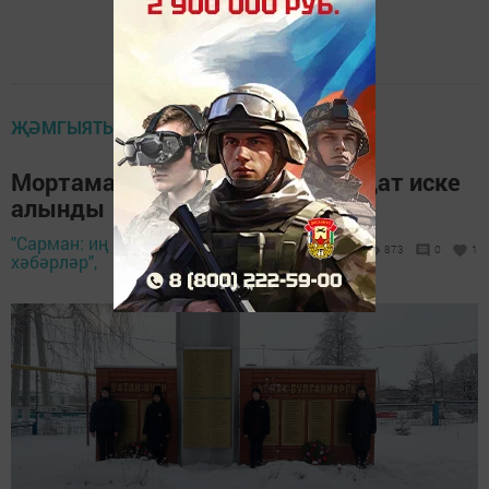
ҖӘМГЫЯТЬ
Мортамакта антына тугры солдат иске
алынды
"Сарман: иң яңа
22 февраль 2023 -
873
0
1
хәбәрләр",
13:36