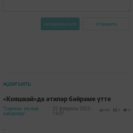
Отправить
Авторизоваться
ҖӘМГЫЯТЬ
«Кояшкай»да әтиләр бәйрәме үтте
"Сарман: иң яңа
22 февраль 2023 -
984
0
0
хәбәрләр",
14:07
.