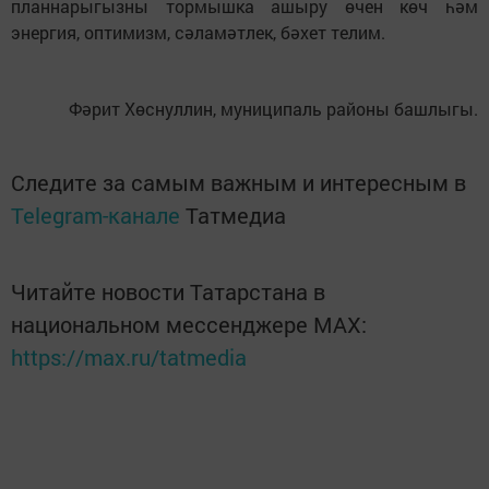
планнарыгызны тормышка ашыру өчен көч һәм
энергия, оптимизм, сәламәтлек, бәхет телим.
Фәрит Хөснуллин, муниципаль районы башлыгы.
Следите за самым важным и интересным в
Telegram-канале
Татмедиа
Читайте новости Татарстана в
национальном мессенджере MАХ:
https://max.ru/tatmedia