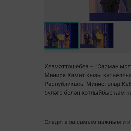
Хезмәттәшебез – “Сарман мәг
Мөнирә Хәмит кызы күпьеллык
Республикасы Министрлар Каб
бүләге белән котлыйбыз һәм к
Следите за самым важным и 