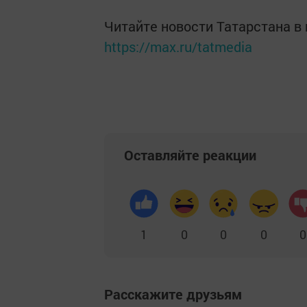
Читайте новости Татарстана 
https://max.ru/tatmedia
Оставляйте реакции
1
0
0
0
0
Расскажите друзьям