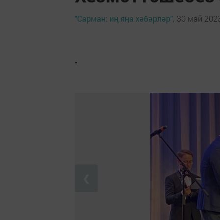
"Сарман: иң яңа хәбәрләр",
30 май 2023
.
❮