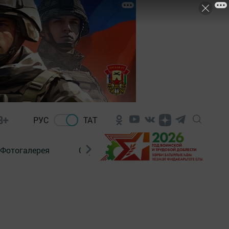
8+
РУС
ТАТ
Фотогалерея
Сораштыру