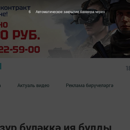
5
Автоматическое закрытие баннера через
Ы
1
а
Актуаль видео
Реклама бирүчеләргә
зур бүләккә ия булды