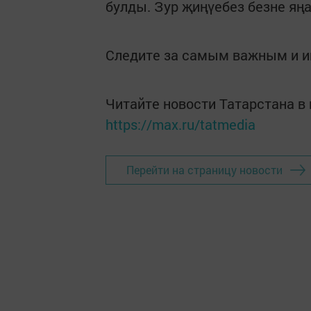
булды. Зур җиңүебез безне яң
Следите за самым важным и 
Читайте новости Татарстана 
https://max.ru/tatmedia
Перейти на страницу новости