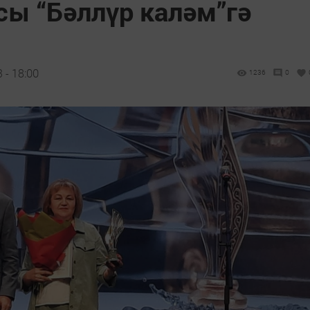
сы “Бәллүр каләм”гә
 - 18:00
1236
0