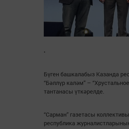
.
Бүген башкалабыз Казанда рес
“Бәллүр каләм” – “Хрустально
тантанасы үткәрелде.
“Сарман” газетасы коллектив
республика журналистларының 