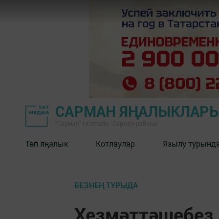
САРМАН ЯҢАЛЫКЛАР
"Сарман" газетасы - Сарман районы
Төп яңалык
Котлаулар
Язылу турынд
БЕЗНЕҢ ТУРЫДА
Хезмәттәшебез 