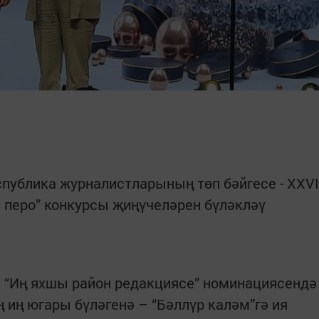
публика журналистларының төп бәйгесе - XXVI
е перо” конкурсы җиңүчеләрен бүләкләү
ы “Иң яхшы район редакциясе” номинациясендә
иң югары бүләгенә – “Бәллүр каләм”гә ия