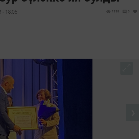
 - 18:05
1338
0
❯