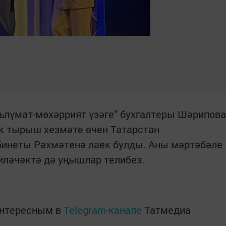
ълүмат-мөхәррият үзәге” бухгалтеры Шәрипова
 тырыш хезмәте өчен Татарстан
инеты Рәхмәтенә лаек булды. Аны мәртәбәле
иләчәктә дә уңышлар телибез.
интересным в
Telegram-канале
Татмедиа