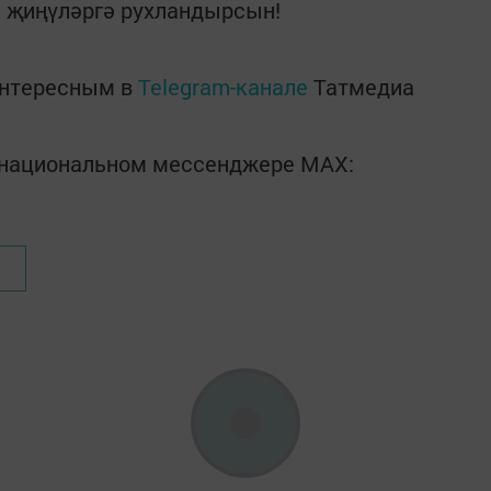
а җиңүләргә рухландырсын!
интересным в
Telegram-канале
Татмедиа
в национальном мессенджере MАХ: