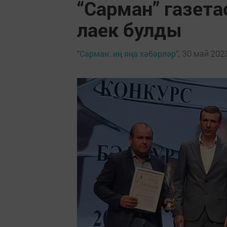
“Сарман” газета
лаек булды
"Сарман: иң яңа хәбәрләр",
30 май 2023