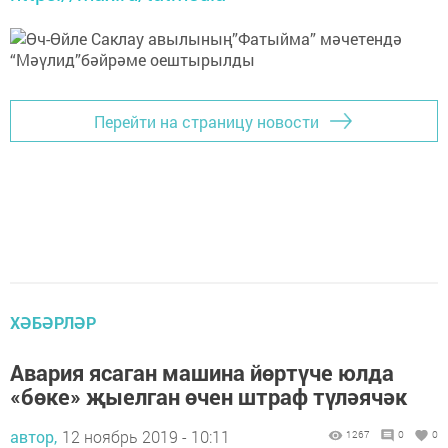
Перейти на страницу новости
ХӘБӘРЛӘР
Авария ясаган машина йөртүче юлда
«бөке» җыелган өчен штраф түләячәк
автор,
12 ноябрь 2019 - 10:11
1267
0
0