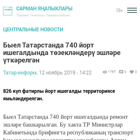
САРМАН ЯҢАЛЫКЛАРЫ
18+
"Сарман" газетасы - Сарман районы
ЦЕНТРАЛЬНЫЕ НОВОСТИ
Быел Татарстанда 740 йорт
ишегалдында төзекләндерү эшләре
үткәрелгән
Татар-информ,
12 ноябрь 2019 - 14:22
1767
0
0
826 күп фатирлы йорт ишегалды территориясе
ямьләндерелгән.
Быел Татарстанда 740 йорт ишегалдында ремонт
эшләре башкарылган. Бу хакта ТР Министрлар
Кабинетында брифингта республиканың транспорт