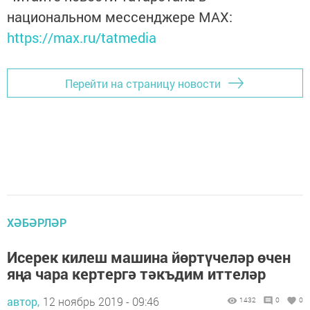
национальном мессенджере MАХ:
https://max.ru/tatmedia
Перейти на страницу новости
ХӘБӘРЛӘР
Исерек килеш машина йөртүчеләр өчен
яңа чара кертергә тәкъдим иттеләр
автор,
12 ноябрь 2019 - 09:46
1432
0
0