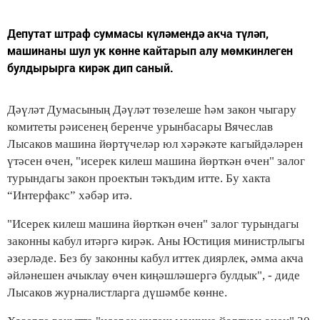
Депутат штраф суммасы күләмендә акча түләп,
машинаны шул ук көнне кайтарып алу мөмкинлеген
булдырырга кирәк дип саный.
Дәүләт Думасының Дәүләт төзелеше һәм закон чыгару
комитеты рәисенең беренче урынбасары Вячеслав
Лысаков машина йөртүчеләр юл хәрәкәте кагыйдәләрен
үтәсен өчен, "исерек килеш машина йөрткән өчен" залог
турындагы закон проектын тәкъдим итте. Бу хакта
“Интерфакс” хәбәр итә.
"Исерек килеш машина йөрткән өчен" залог турындагы
законны кабул итәргә кирәк. Аны Юстиция министрлыгы
әзерләде. Без бу законны кабул иттек диярлек, әмма акча
әйләнешен ачыклау өчен киңәшләшергә булдык", - диде
Лысаков журналистларга дүшәмбе көнне.