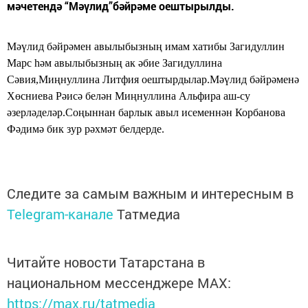
мәчетендә “Мәүлид”бәйрәме оештырылды.
Мәүлид бәйрәмен авылыбызның имам хатибы Загидуллин
Марс һәм авылыбызның ак әбие Загидуллина
Сәвия,Миңнуллина Литфия оештырдылар.Мәүлид бәйрәменә
Хөсниева Рәисә белән Миңнуллина Альфира аш-су
әзерләделәр.Соңыннан барлык авыл исеменнән Корбанова
Фәдимә бик зур рәхмәт белдерде.
Следите за самым важным и интересным в
Telegram-канале
Татмедиа
Читайте новости Татарстана в
национальном мессенджере MАХ:
https://max.ru/tatmedia