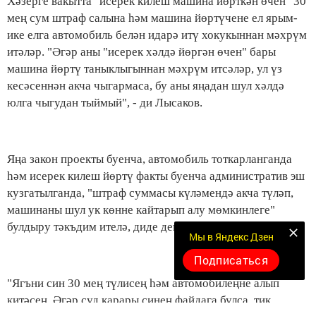
Хәзерге вакытта "исерек килеш машина йөрткән өчен" 30
мең сум штраф салына һәм машина йөртүчене ел ярым-
ике елга автомобиль белән идарә итү хокукыннан мәхрүм
итәләр. "Әгәр аны "исерек хәлдә йөргән өчен" бары
машина йөртү таныклыгыннан мәхрүм итсәләр, ул үз
кесәсеннән акча чыгармаса, бу аны яңадан шул хәлдә
юлга чыгудан тыймый", - ди Лысаков.
Яңа закон проекты буенча, автомобиль тоткарланганда
һәм исерек килеш йөртү факты буенча административ эш
кузгатылганда, "штраф суммасы күләмендә акча түләп,
машинаны шул ук көнне кайтарып алу мөмкинлеге"
булдыру тәкъдим ителә, диде депутат.
Мы в Яндекс Дзен
Подписаться
"Ягъни син 30 мең түлисең һәм автомобилеңне алып
китәсең. Әгәр суд карары синең файдага булса, тик