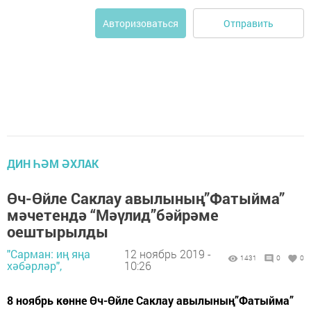
Отправить
Авторизоваться
ДИН ҺӘМ ӘХЛАК
Өч-Өйле Саклау авылының”Фатыйма”
мәчетендә “Мәүлид”бәйрәме
оештырылды
"Сарман: иң яңа
12 ноябрь 2019 -
1431
0
0
хәбәрләр",
10:26
8 ноябрь көнне Өч-Өйле Саклау авылының”Фатыйма”