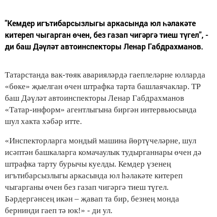
"Кемдер игътибарсызлыгы аркасында юл һәлакәте
китереп чыгарган өчен, без газап чигәргә тиеш түгел", -
ди баш Дәүләт автоинспекторы Ленар Габдрахманов.
Татарстанда вак-төяк аварияләрдә гаеплеләрне юлларда
«бөке» җыелган өчен штрафка тарта башлаячаклар. ТР
баш Дәүләт автоинспекторы Ленар Габдрахманов
«Татар-информ» агентлыгына биргән интервьюсында
шул хакта хәбәр итте.
«Инспекторларга мондый машина йөртүчеләрне, шул
исәптән башкаларга комачаулык тудырганнары өчен дә
штрафка тарту бурычы куелды. Кемдер үзенең
игътибарсызлыгы аркасында юл һәлакәте китереп
чыгарганы өчен без газап чигәргә тиеш түгел.
Бәрдергәнсең икән – җавап та бир, безнең монда
бернинди гаеп тә юк!» - ди ул.