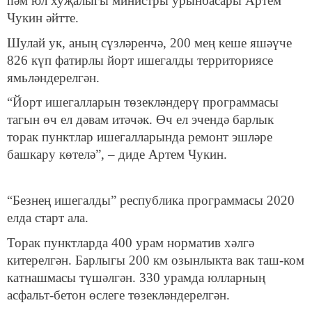
һәм юл хуҗалыгы министры урынбасары Артем
Чукин әйтте.
Шулай ук, аның сүзләренчә, 200 мең кеше яшәүче
826 күп фатирлы йорт ишегалды территориясе
ямьләндерелгән.
“Йорт ишегалларын төзекләндерү программасы
тагын өч ел дәвам итәчәк. Өч ел эчендә барлык
торак пунктлар ишегалларында ремонт эшләре
башкару көтелә”, – диде Артем Чукин.
“Безнең ишегалды” республика программасы 2020
елда старт ала.
Торак пунктларда 400 урам норматив хәлгә
китерелгән. Барлыгы 200 км озынлыкта вак таш-ком
катнашмасы түшәлгән. 330 урамда юлларның
асфальт-бетон өслеге төзекләндерелгән.