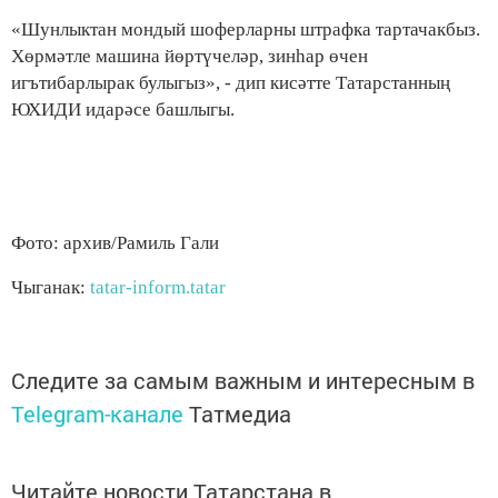
«Шунлыктан мондый шоферларны штрафка тартачакбыз.
Хөрмәтле машина йөртүчеләр, зинһар өчен
игътибарлырак булыгыз», - дип кисәтте Татарстанның
ЮХИДИ идарәсе башлыгы.
Фото: архив/Рамиль Гали
Чыганак:
tatar-inform.tatar
Следите за самым важным и интересным в
Telegram-канале
Татмедиа
Читайте новости Татарстана в