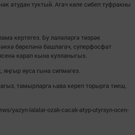
чәк атудан туктый. Агач көле сибеп туфракны
ма кертегез. Бу лаләләргә тизрәк
чәккә бөреләнә башлагач, суперфосфат
ясенә карап кына кулланыгыз.
, яңгыр яуса гына сипмәгез.
гыз, тамырларга һава кереп торырга тиеш,
news/yazyn-lalalar-ozak-cacak-atyp-utyrsyn-ocen-