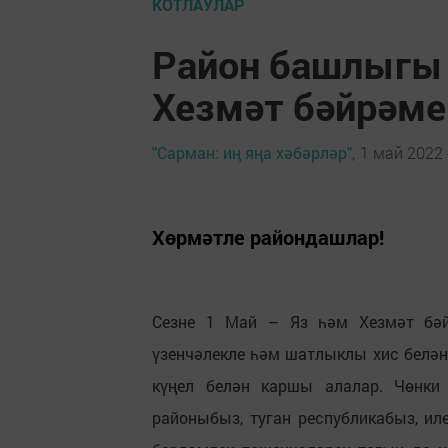
КОТЛАУЛАР
Район башлыгы 
Хезмәт бәйрәме
"Сарман: иң яңа хәбәрләр",
1 май 2022 
Хөрмәтле райондашлар!
Сезне 1 Май – Яз һәм Хезмәт бәй
үзенчәлекле һәм шатлыклы хис белән
күңел белән каршы алалар. Чөнки 
районыбыз, туган республикабыз, ил