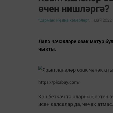
өчен нишләргә?
"Сарман: иң яңа хәбәрләр",
1 май 2022 
Лалә чәчәкләре озак матур б
чыкты.
https://pixabay.com/
Кар беткәч тә аларның өстен 
исән калсалар да, чәчәк атмас