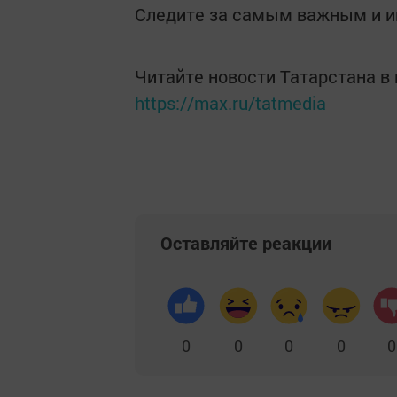
Следите за самым важным и 
Читайте новости Татарстана 
https://max.ru/tatmedia
Оставляйте реакции
0
0
0
0
0