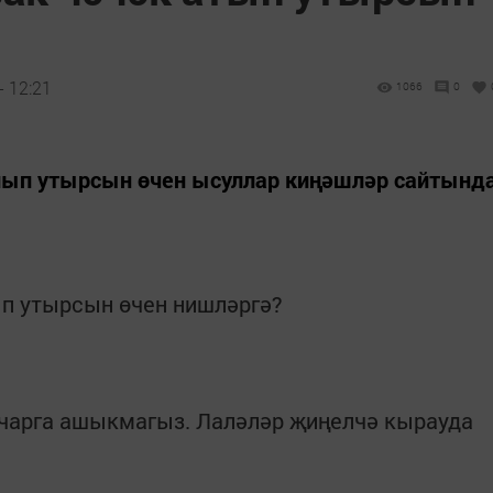
- 12:21
1066
0
улып утырсын өчен ысуллар киңәшләр сайтынд
ачарга ашыкмагыз. Лаләләр җиңелчә кырауда
.