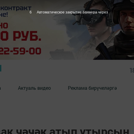
5
Автоматическое закрытие баннера через
Ы
1
а
Актуаль видео
Реклама бирүчеләргә
зак чәчәк атып утырсын