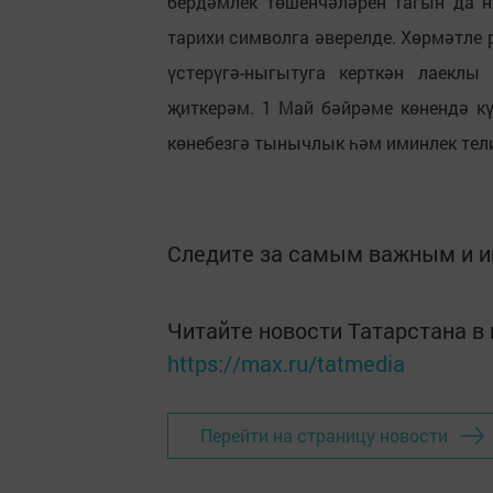
бердәмлек төшенчәләрен тагын да 
тарихи символга әверелде. Хөрмәтле
үстерүгә-ныгытуга керткән лаеклы
җиткерәм. 1 Май бәйрәме көнендә кү
көнебезгә тынычлык һәм иминлек тел
Следите за самым важным и 
Читайте новости Татарстана 
https://max.ru/tatmedia
Перейти на страницу новости