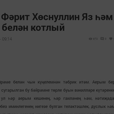
Фәрит Хөснуллин Яз һәм
 белән котлый
- 09:14
973
0
рәме белән чын күңелемнән тәбрик итәм. Аерым бе
 сугарылган бу бәйрәмне төрле буын вәкилләре күтәренк
ул һәр аерым кешенең, һәр гаиләнең һәм, нәтиҗәдә
ебез иминлегенең нигезе булган теләктәшлек, дуслык һә