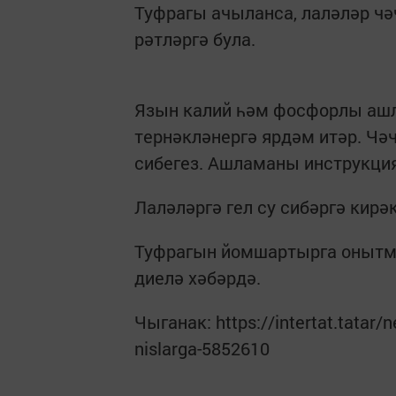
Туфрагы ачыланса, лаләләр чә
рәтләргә була.
Язын калий һәм фосфорлы ашла
тернәкләнергә ярдәм итәр. Чә
сибегез. Ашламаны инструкци
Лаләләргә гел су сибәргә кирәк
Туфрагын йомшартырга онытма
диелә хәбәрдә.
Чыганак: https://intertat.tatar/
nislarga-5852610