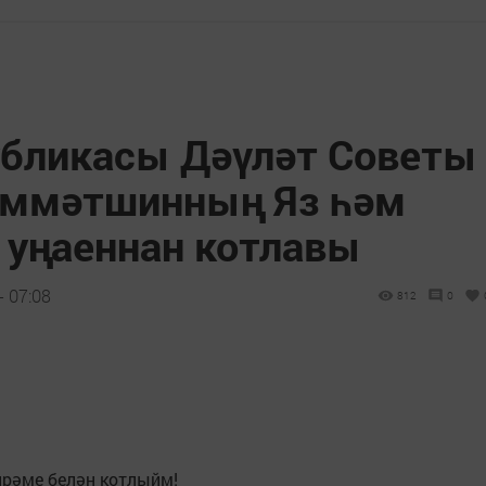
убликасы Дәүләт Советы
әммәтшинның Яз һәм
 уңаеннан котлавы
- 07:08
812
0
йрәме белән котлыйм!