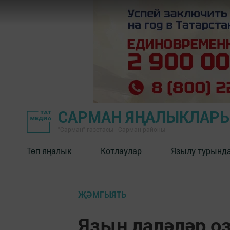
САРМАН ЯҢАЛЫКЛАР
"Сарман" газетасы - Сарман районы
Төп яңалык
Котлаулар
Язылу турынд
ҖӘМГЫЯТЬ
Язын лаләләр о