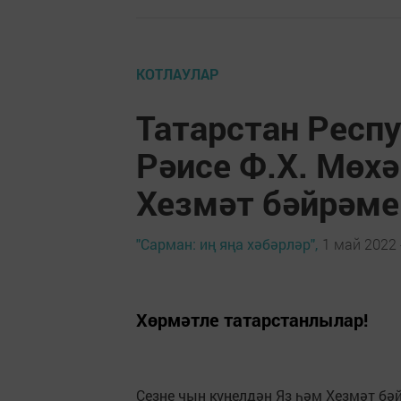
КОТЛАУЛАР
Татарстан Респ
Рәисе Ф.Х. Мөх
Хезмәт бәйрәме
"Сарман: иң яңа хәбәрләр",
1 май 2022 
Хөрмәтле татарстанлылар!
Сезне чын күңелдән Яз һәм Хезмәт бә