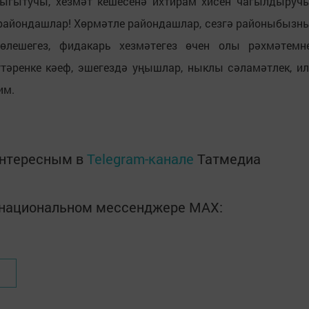
ныгытучы, хезмәт кешесенә ихтирам хисен чагылдыруч
 райондашлар! Хөрмәтле райондашлар, сезгә районыбызн
 өлешегез, фидакарь хезмәтегез өчен олы рәхмәтемн
тәренке кәеф, эшегездә уңышлар, ныклы сәламәтлек, ил
им.
интересным в
Telegram-канале
Татмедиа
в национальном мессенджере MАХ: