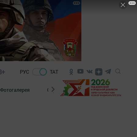
8+
РУС
ТАТ
Фотогалерея
Сораштыру