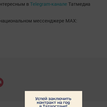
интересным в
Telegram-канале
Татмедиа
в национальном мессенджере MАХ: